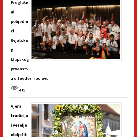
Proglaše
ni
pobjedni
ci
Svjetsko
g
klupskog
prvenstv
a u feeder ribolovu
412
Vjera,
tradicija
i veselje
obilježit