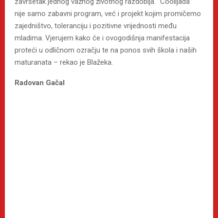
završetak jednog važnog životnog razdoblja. “Coolijada”
nije samo zabavni program, već i projekt kojim promičemo
zajedništvo, toleranciju i pozitivne vrijednosti među
mladima. Vjerujem kako će i ovogodišnja manifestacija
proteći u odličnom ozračju te na ponos svih škola i naših
maturanata – rekao je Blažeka.
Radovan Gačal