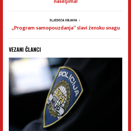
naseljima!
SLJEDEĆA OBJAVA
„Program samopouzdanja“ slavi žensku snagu
VEZANI ČLANCI