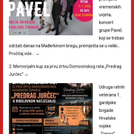
vremenskih
uvjeta,
koncert
grupe Pavel,
koji se trebao
održati danas na Mađerkinom bregu, premješta se u veliki…
Pročitaj više…
→
2. Memorijalni kup za prvu žrtvu Domovinskog rata „Predrag
Jurčec“
→
Udruga ratnih
veterana 1.
gardijske
brigade
Hrvatske
vojske
„Tigrovi“