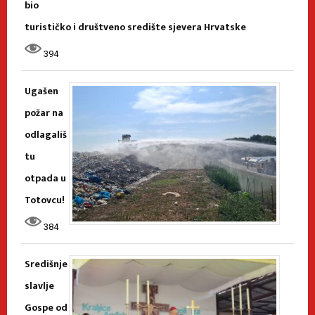
bio
turističko i društveno središte sjevera Hrvatske
394
Ugašen
požar na
odlagališ
tu
otpada u
Totovcu!
384
Središnje
slavlje
Gospe od