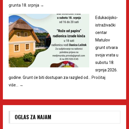
grunta 18. srpnja
→
Edukacijsko-
istraživački
centar
Matulov
grunt otvara
svoja vrata u
subotu 18.
srpnja 2026.
godine. Grunt će biti dostupan za razgled od…
Pročitaj
više…
→
OGLAS ZA NAJAM