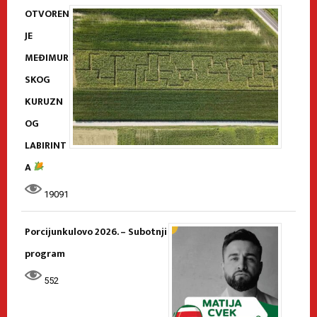
OTVOREN
JE
MEĐIMUR
SKOG
KURUZN
OG
LABIRINT
A
19091
Porcijunkulovo 2026. – Subotnji
program
552