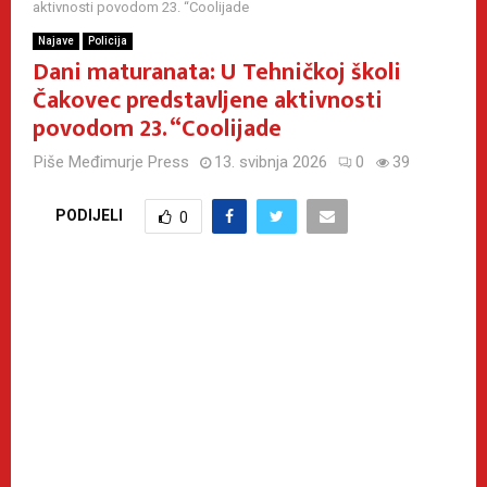
aktivnosti povodom 23. “Coolijade
Najave
Policija
Dani maturanata: U Tehničkoj školi
Čakovec predstavljene aktivnosti
povodom 23. “Coolijade
Piše
Međimurje Press
13. svibnja 2026
0
39
PODIJELI
0