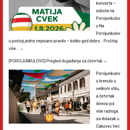
koncerta –
subota na
Porcijunkulov
u Na
Porcijunkulov
u postoji jedno nepisano pravilo – koliko god dobro…
Pročitaj
više…
→
[PORCIJUNKULOVO] Pregled događanja za četvrtak
→
Porcijunkulov
o krenulo u
velikom stilu,
a četvrtak
donosi još
više razloga
za dolazak u
Čakovec Već