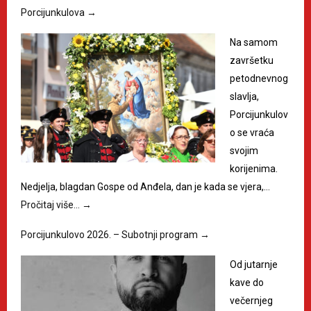
Porcijunkulova
→
Na samom
završetku
petodnevnog
slavlja,
Porcijunkulov
o se vraća
svojim
korijenima.
Nedjelja, blagdan Gospe od Anđela, dan je kada se vjera,…
Pročitaj više…
→
Porcijunkulovo 2026. – Subotnji program
→
Od jutarnje
kave do
večernjeg