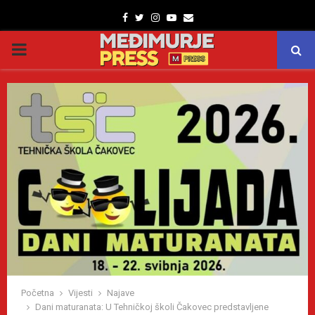
Facebook
Twitter
Instagram
Youtube
Email
PRIMARY
MENU
Početna
Vijesti
Najave
Dani maturanata: U Tehničkoj školi Čakovec predstavljene