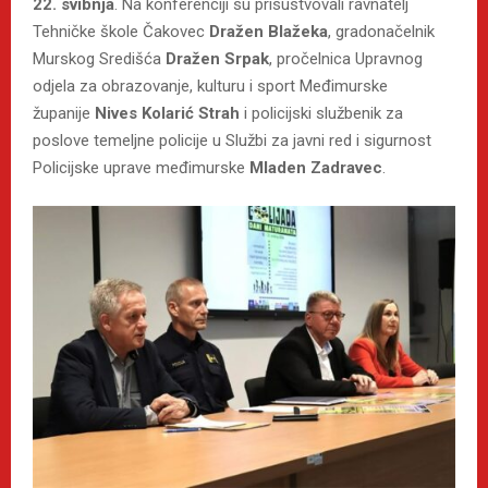
22. svibnja
. Na konferenciji su prisustvovali ravnatelj
Tehničke škole Čakovec
Dražen Blažeka
, gradonačelnik
Murskog Središća
Dražen Srpak
, pročelnica Upravnog
odjela za obrazovanje, kulturu i sport Međimurske
županije
Nives Kolarić Strah
i policijski službenik za
poslove temeljne policije u Službi za javni red i sigurnost
Policijske uprave međimurske
Mladen Zadravec
.