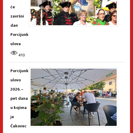
će
završni
dan
Porcijunk
ulova
410
Porcijunk
ulovo
2026. –
pet dana
u kojima
je
Čakovec