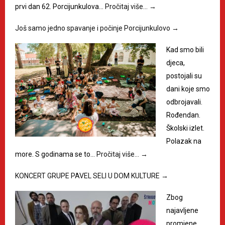
prvi dan 62. Porcijunkulova…
Pročitaj više…
→
Još samo jedno spavanje i počinje Porcijunkulovo
→
Kad smo bili
djeca,
postojali su
dani koje smo
odbrojavali.
Rođendan.
Školski izlet.
Polazak na
more. S godinama se to…
Pročitaj više…
→
KONCERT GRUPE PAVEL SELI U DOM KULTURE
→
Zbog
najavljene
promjene