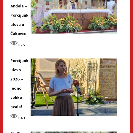
Anđela –
Porcijunk
ulova u
Čakovcu
376
Porcijunk
ulovo
2026. –
Jedno
veliko
hvala!
340