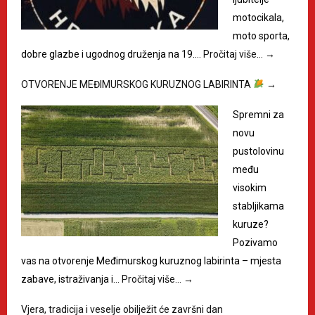
motocikala,
moto sporta,
dobre glazbe i ugodnog druženja na 19.…
Pročitaj više…
→
OTVORENJE MEĐIMURSKOG KURUZNOG LABIRINTA
→
Spremni za
novu
pustolovinu
među
visokim
stabljikama
kuruze?
Pozivamo
vas na otvorenje Međimurskog kuruznog labirinta – mjesta
zabave, istraživanja i…
Pročitaj više…
→
Vjera, tradicija i veselje obilježit će završni dan