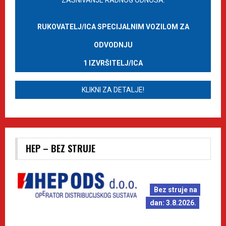
ZASNIVANJE RADNOG ODNOSA:
RUKOVATELJ/ICA SPECIJALNIM VOZILOM ZA
ODVODNJU
1 IZVRŠITELJ/ICA
KLIKNI ZA DETALJE!
HEP – BEZ STRUJE
Bez struje na
dan: 3.8.2026.