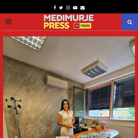
Facebook
Twitter
Instagram
Youtube
Email
PRIMARY
MENU