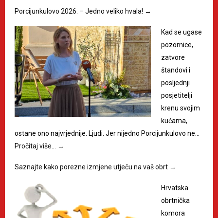
Porcijunkulovo 2026. – Jedno veliko hvala!
→
Kad se ugase
pozornice,
zatvore
štandovi i
posljednji
posjetitelji
krenu svojim
kućama,
ostane ono najvrjednije. Ljudi. Jer nijedno Porcijunkulovo ne…
Pročitaj više…
→
Saznajte kako porezne izmjene utječu na vaš obrt
→
Hrvatska
obrtnička
komora