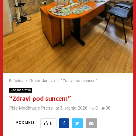
Početna
Gospodarstvo
“Zdravi pod suncem”
Gospodarstvo
“Zdravi pod suncem”
Piše
Međimurje Press
3. srpnja 2026
0
38
PODIJELI
0