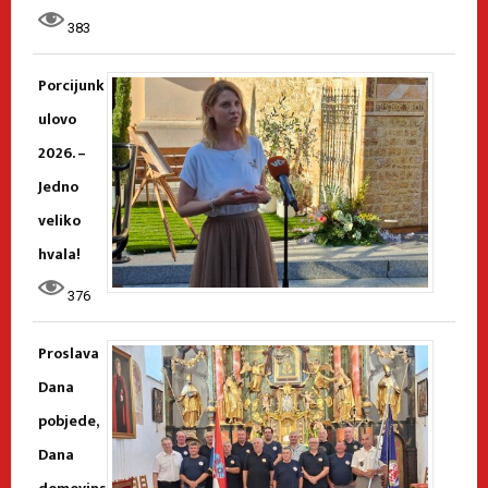
383
Porcijunk
ulovo
2026. –
Jedno
veliko
hvala!
376
Proslava
Dana
pobjede,
Dana