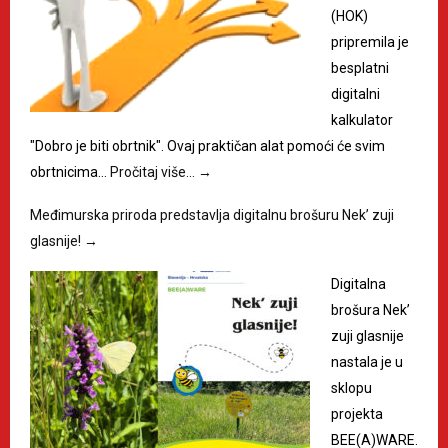
(HOK)
pripremila je
besplatni
digitalni
kalkulator
"Dobro je biti obrtnik". Ovaj praktičan alat pomoći će svim
obrtnicima…
Pročitaj više…
→
Međimurska priroda predstavlja digitalnu brošuru Nek’ zuji
glasnije!
→
Digitalna
brošura Nek’
zuji glasnije
nastala je u
sklopu
projekta
BEE(A)WARE.