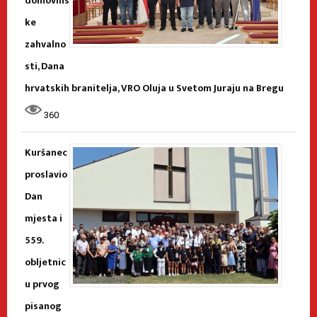
domovins
ke
zahvalno
sti, Dana
hrvatskih branitelja, VRO Oluja u Svetom Juraju na Bregu
360
Kuršanec
proslavio
Dan
mjesta i
559.
obljetnic
u prvog
pisanog