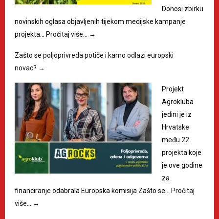
Donosi zbirku
novinskih oglasa objavljenih tijekom medijske kampanje
projekta…
Pročitaj više…
→
Zašto se poljoprivreda potiče i kamo odlazi europski
novac?
→
Projekt
Agrokluba
jedini je iz
Hrvatske
među 22
projekta koje
je ove godine
za
financiranje odabrala Europska komisija Zašto se…
Pročitaj
više…
→