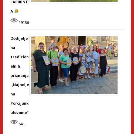
LABIRINT
A
19136
Dodijelje
na
tradicion
alnih
priznanja
„Najbolje
na
Porcijunk
ulovome”
541