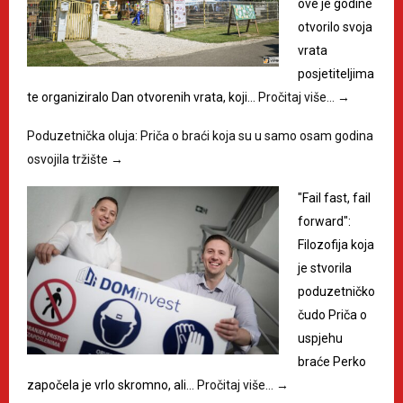
ove je godine
otvorilo svoja
vrata
posjetiteljima
te organiziralo Dan otvorenih vrata, koji…
Pročitaj više…
→
Poduzetnička oluja: Priča o braći koja su u samo osam godina
osvojila tržište
→
"Fail fast, fail
forward":
Filozofija koja
je stvorila
poduzetničko
čudo Priča o
uspjehu
braće Perko
započela je vrlo skromno, ali…
Pročitaj više…
→