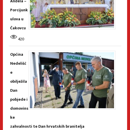
Anđela –
Porcijunk
ulova u
Čakovcu
420
Općina
Nedelišć
e
obilježila
Dan
pobjede i
domovins
ke
zahvalnosti te Dan hrvatskih branitelja