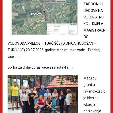
ZAPOČINJU
RADOVE NA
REKONSTRU
KCIJI DIJELA
MAGISTRALN
OG
VODOVODA PRELOG – TURČIŠĆE (DIONICA HODOŠAN –
TURČIŠĆE) 20.07.2026. godine Međimurske vode…
Pročitaj
više…
→
Borba za divlje oprašivače se nastavlja!
→
Matulov
grunt u
Frkanovcu bio
je idealna
lokacija
održavanja