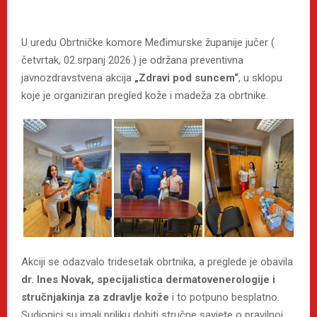
U uredu Obrtničke komore Međimurske županije jučer (
četvrtak, 02.srpanj 2026.) je održana preventivna
javnozdravstvena akcija
„Zdravi pod suncem“
, u sklopu
koje je organiziran pregled kože i madeža za obrtnike.
Akciji se odazvalo tridesetak obrtnika, a preglede je obavila
dr. Ines Novak, specijalistica dermatovenerologije i
stručnjakinja za zdravlje kože
i to potpuno besplatno.
Sudionici su imali priliku dobiti stručne savjete o pravilnoj