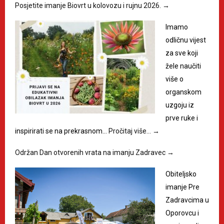
Posjetite imanje Biovrt u kolovozu i rujnu 2026.
→
Imamo
odličnu vijest
za sve koji
žele naučiti
više o
organskom
uzgoju iz
prve ruke i
inspirirati se na prekrasnom…
Pročitaj više…
→
Održan Dan otvorenih vrata na imanju Zadravec
→
Obiteljsko
imanje Pre
Zadravcima u
Oporovcu i