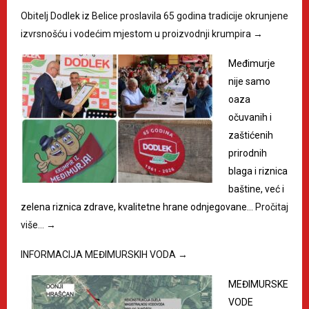
Obitelj Dodlek iz Belice proslavila 65 godina tradicije okrunjene
izvrsnošću i vodećim mjestom u proizvodnji krumpira
→
Međimurje
nije samo
oaza
očuvanih i
zaštićenih
prirodnih
blaga i riznica
baštine, već i
zelena riznica zdrave, kvalitetne hrane odnjegovane…
Pročitaj
više…
→
INFORMACIJA MEĐIMURSKIH VODA
→
MEĐIMURSKE
VODE