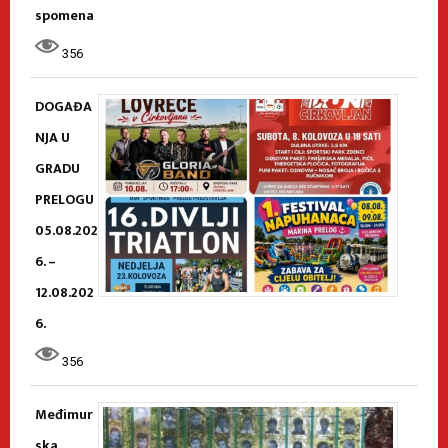
spomena
356
DOGAĐA
NJA U
GRADU
PRELOGU
05.08.202
6. –
12.08.202
6.
356
Međimur
ska