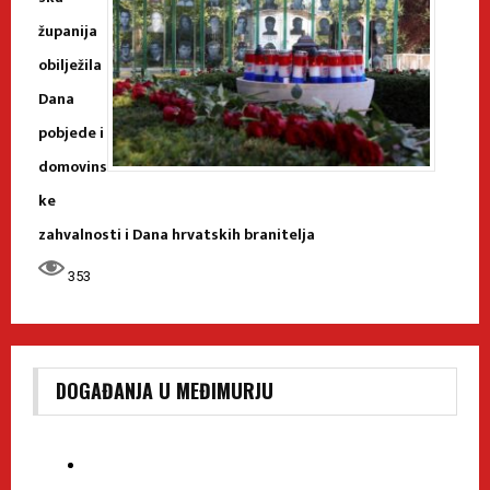
županija
obilježila
Dana
pobjede i
domovins
ke
zahvalnosti i Dana hrvatskih branitelja
353
DOGAĐANJA U MEĐIMURJU