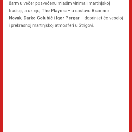
šarm u večer posvećenu mladim vinima i martinjskoj
tradiciji, a uz nju,
The Players
– u sastavu
Branimir
Novak
,
Darko Golubić
i
Igor Pergar
– doprinijet će veseloj
i prekrasnoj martinjskoj atmosferi u Štrigovi.