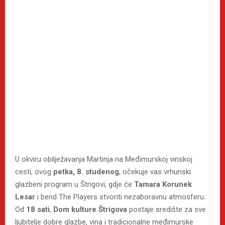
U okviru obilježavanja Martinja na Međimurskoj vinskoj
cesti, ovog
petka, 8. studenog
, očekuje vas vrhunski
glazbeni program u Štrigovi, gdje će
Tamara Korunek
Lesar
i bend The Players stvoriti nezaboravnu atmosferu.
Od
18 sati
,
Dom kulture Štrigova
postaje središte za sve
ljubitelje dobre glazbe, vina i tradicionalne međimurske