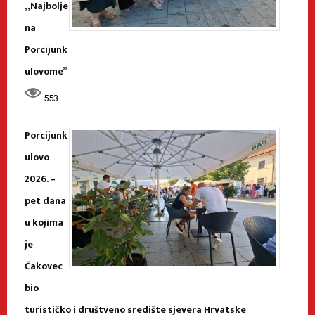
„Najbolje
na
Porcijunk
ulovome”
553
Porcijunk
ulovo
2026. –
pet dana
u kojima
je
Čakovec
bio
turističko i društveno središte sjevera Hrvatske