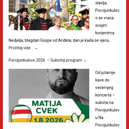
slavlja,
Porcijunkulov
o se vraća
svojim
korijenima.
Nedjelja, blagdan Gospe od Anđela, dan je kada se vjera,…
Pročitaj više…
→
Porcijunkulovo 2026. – Subotnji program
→
Od jutarnje
kave do
večernjeg
koncerta –
subota na
Porcijunkulov
u Na
Porcijunkulov