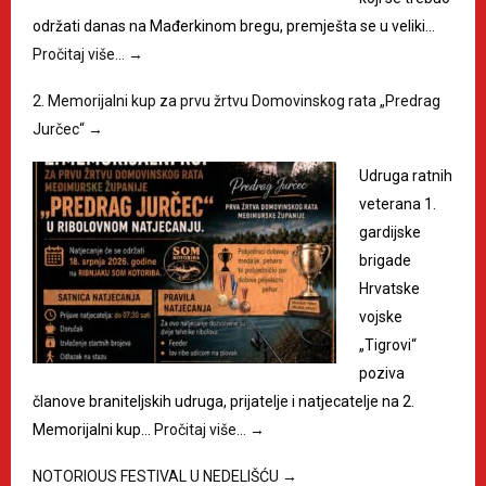
održati danas na Mađerkinom bregu, premješta se u veliki…
Pročitaj više…
→
2. Memorijalni kup za prvu žrtvu Domovinskog rata „Predrag
Jurčec“
→
Udruga ratnih
veterana 1.
gardijske
brigade
Hrvatske
vojske
„Tigrovi“
poziva
članove braniteljskih udruga, prijatelje i natjecatelje na 2.
Memorijalni kup…
Pročitaj više…
→
NOTORIOUS FESTIVAL U NEDELIŠĆU
→