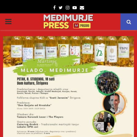
Facebook
Twitter
Instagram
Youtube
Email
PRIMARY
MENU