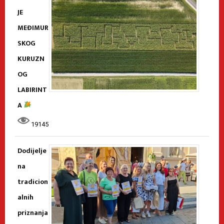
JE
MEĐIMUR
SKOG
KURUZN
OG
LABIRINT
A
19145
Dodijelje
na
tradicion
alnih
priznanja