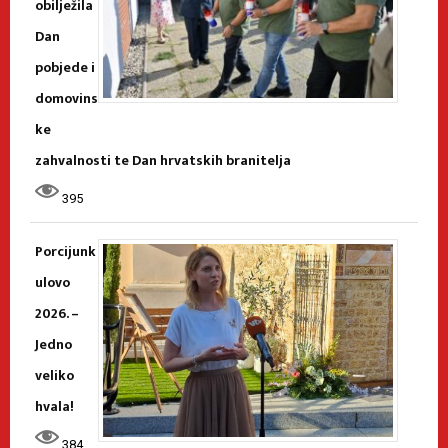
obilježila
Dan
pobjede i
domovins
ke
zahvalnosti te Dan hrvatskih branitelja
395
Porcijunk
ulovo
2026. –
Jedno
veliko
hvala!
384