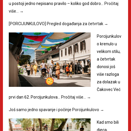
u postoji jedno nepisano pravilo – koliko god dobro…
Pročitaj
više…
→
[PORCIJUNKULOVO] Pregled događanja za četvrtak
→
Porcijunkulov
o krenulo u
velikom stilu,
a četvrtak
donosi još
više razloga
za dolazak u
Čakovec Već
prvi dan 62. Porcijunkulova…
Pročitaj više…
→
Još samo jedno spavanje i počinje Porcijunkulovo
→
Kad smo bili
djeca,