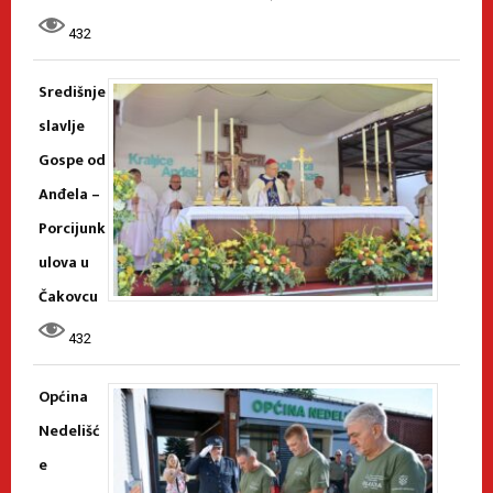
432
Središnje
slavlje
Gospe od
Anđela –
Porcijunk
ulova u
Čakovcu
432
Općina
Nedelišć
e