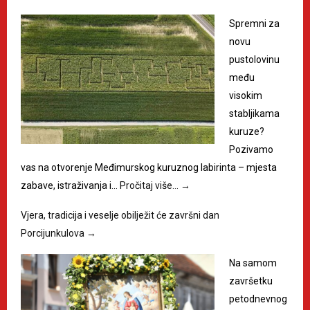
Spremni za
novu
pustolovinu
među
visokim
stabljikama
kuruze?
Pozivamo
vas na otvorenje Međimurskog kuruznog labirinta – mjesta
zabave, istraživanja i…
Pročitaj više…
→
Vjera, tradicija i veselje obilježit će završni dan
Porcijunkulova
→
Na samom
završetku
petodnevnog