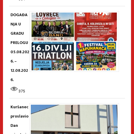
DOGAĐA
NJA U
GRADU
PRELOGU
05.08.202
6. –
12.08.202
6.
375
Kuršanec
proslavio
Dan