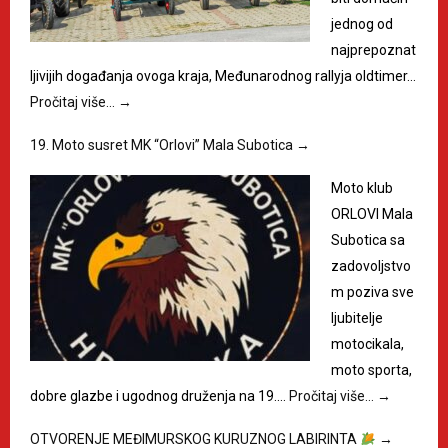
jednog od
najprepoznat
ljivijih događanja ovoga kraja, Međunarodnog rallyja oldtimer…
Pročitaj više…
→
19. Moto susret MK “Orlovi” Mala Subotica
→
Moto klub
ORLOVI Mala
Subotica sa
zadovoljstvo
m poziva sve
ljubitelje
motocikala,
moto sporta,
dobre glazbe i ugodnog druženja na 19.…
Pročitaj više…
→
OTVORENJE MEĐIMURSKOG KURUZNOG LABIRINTA
→