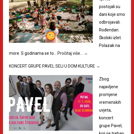
postojali su
dani koje smo
odbrojavali.
Rođendan.
Školski izlet.
Polazak na
more. S godinama se to…
Pročitaj više…
→
KONCERT GRUPE PAVEL SELI U DOM KULTURE
→
Zbog
najavljene
promjene
vremenskih
uvjeta,
koncert
grupe Pavel,
koji se trebao