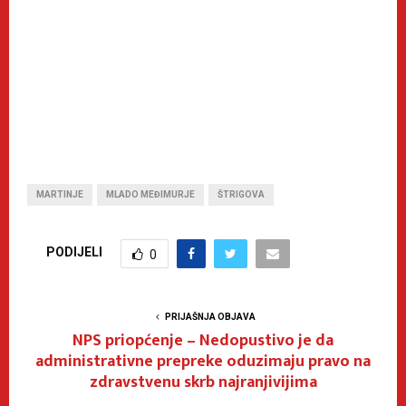
MARTINJE
MLADO MEĐIMURJE
ŠTRIGOVA
PODIJELI
0
PRIJAŠNJA OBJAVA
NPS priopćenje – Nedopustivo je da
administrativne prepreke oduzimaju pravo na
zdravstvenu skrb najranjivijima