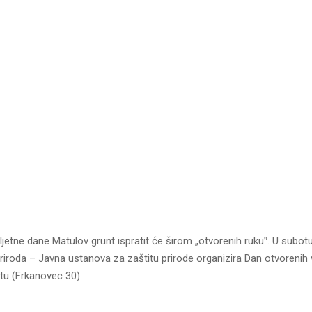
ljetne dane Matulov grunt ispratit će širom „otvorenih ruku‟. U subotu 
iroda – Javna ustanova za zaštitu prirode organizira Dan otvorenih 
tu (Frkanovec 30).