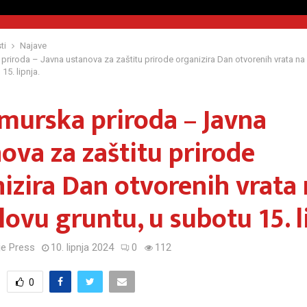
ti
Najave
riroda – Javna ustanova za zaštitu prirode organizira Dan otvorenih vrata na
15. lipnja.
urska priroda – Javna
ova za zaštitu prirode
izira Dan otvorenih vrata
ovu gruntu, u subotu 15. l
e Press
10. lipnja 2024
0
112
0