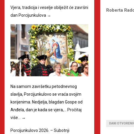
Vjera, tradicija i veselje obilježit će završni
Roberta Rado
dan Porcijunkulova
→
Na samom završetku petodnevnog
slavlja, Porcijunkulovo se vraća svojim
korijenima. Nedjelja, blagdan Gospe od
Anđela, dan je kada se vjera,…
Pročitaj
više…
→
DANI OTVORENI
Porcijunkulovo 2026. – Subotnji