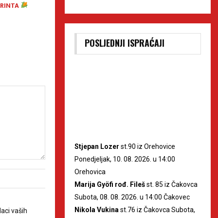
IRINTA
obilježit će završni dan
Subotnji program
Porcijunkulova
POSLJEDNJI ISPRAĆAJI
Stjepan Lozer
st.90 iz Orehovice
Ponedjeljak, 10. 08. 2026. u 14:00
Orehovica
Marija Gyöfi rođ. Fileš
st. 85 iz Čakovca
Subota, 08. 08. 2026. u 14:00 Čakovec
Nikola Vukina
st.76 iz Čakovca Subota,
aci vaših