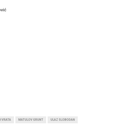
vić
H VRATA
MATULOV GRUNT
ULAZ SLOBODAN