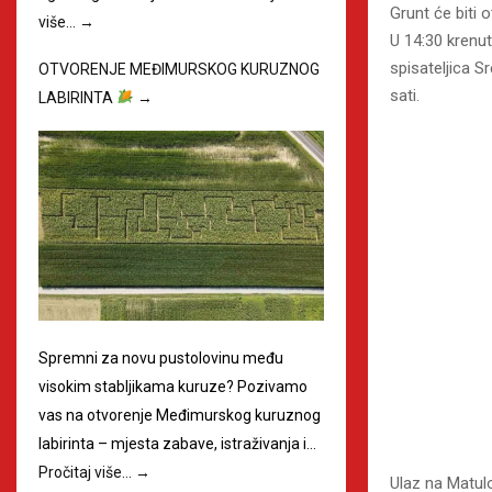
Grunt će biti 
više…
→
U 14:30 krenut
spisateljica 
OTVORENJE MEĐIMURSKOG KURUZNOG
sati.
LABIRINTA
→
Spremni za novu pustolovinu među
visokim stabljikama kuruze? Pozivamo
vas na otvorenje Međimurskog kuruznog
labirinta – mjesta zabave, istraživanja i…
Pročitaj više…
→
Ulaz na Matulo