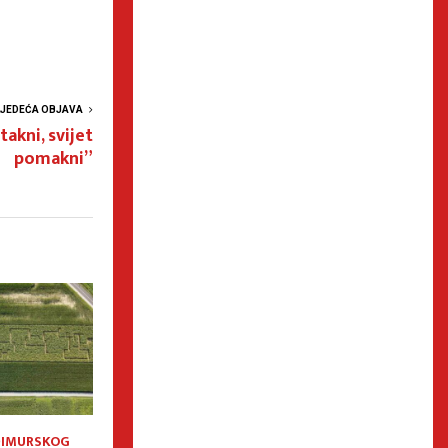
LJEDEĆA OBJAVA
akni, svijet
pomakni”
ĐIMURSKOG
Vjera, tradicija i veselje
Porcijunkulovo 202