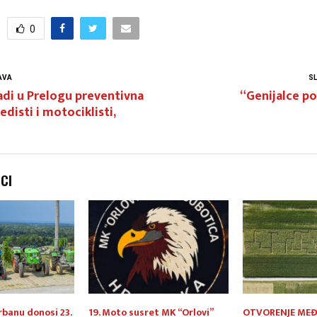
0
AVA
S
adi u Prelogu preventivna
“Genijalce pot
edisti i motociklisti,
NCI
rbanu donosi 23.
19. Moto susret MK “Orlovi”
OTVORENJE ME