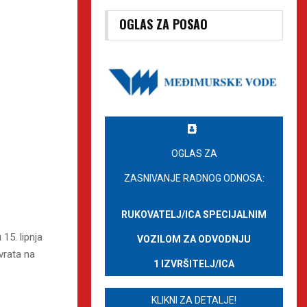
OGLAS ZA POSAO
OGLAS ZA
ZASNIVANJE RADNOG ODNOSA:
RUKOVATELJ/ICA SPECIJALNIM
15. lipnja
VOZILOM ZA ODVODNJU
vrata na
1 IZVRŠITELJ/ICA
KLIKNI ZA DETALJE!