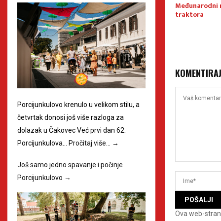
tale priče
tradiciju
Međunarodni r
traktora
KOMENTIRA
Porcijunkulovo krenulo u velikom stilu, a
četvrtak donosi još više razloga za
dolazak u Čakovec Već prvi dan 62.
Porcijunkulova…
Pročitaj više…
→
Još samo jedno spavanje i počinje
Porcijunkulovo
→
Ova web-stran