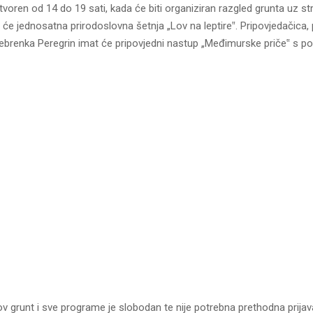
otvoren od 14 do 19 sati, kada će biti organiziran razgled grunta uz s
 će jednosatna prirodoslovna šetnja „Lov na leptire‟. Pripovjedačica, p
Srebrenka Peregrin imat će pripovjedni nastup „Međimurske priče‟ s 
v grunt i sve programe je slobodan te nije potrebna prethodna prijav