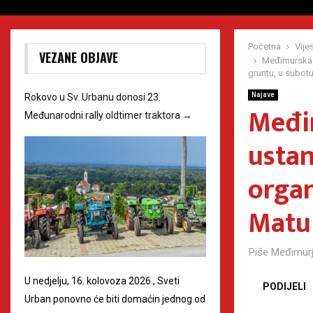
Početna
Vijes
VEZANE OBJAVE
Međimurska p
gruntu, u subotu 
Najave
Rokovo u Sv. Urbanu donosi 23.
Međim
Međunarodni rally oldtimer traktora
→
ustan
organ
Matul
Piše
Međimurj
U nedjelju, 16. kolovoza 2026., Sveti
PODIJELI
Urban ponovno će biti domaćin jednog od