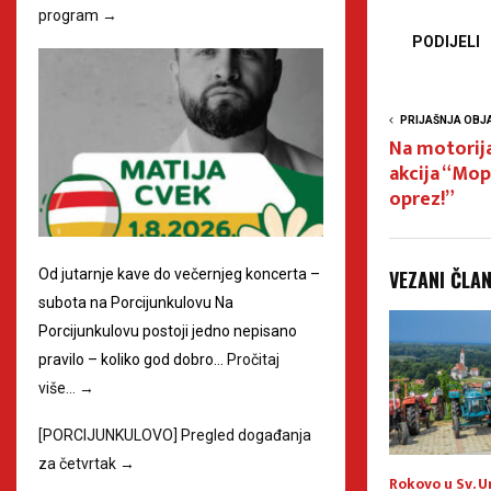
program
→
PODIJELI
PRIJAŠNJA OBJ
Na motorij
akcija “Mop
oprez!”
VEZANI ČLA
Od jutarnje kave do večernjeg koncerta –
subota na Porcijunkulovu Na
Porcijunkulovu postoji jedno nepisano
pravilo – koliko god dobro…
Pročitaj
više…
→
[PORCIJUNKULOVO] Pregled događanja
za četvrtak
→
vojio Mount
Leskovec ponovno oživljava
Rokovo u Sv. U