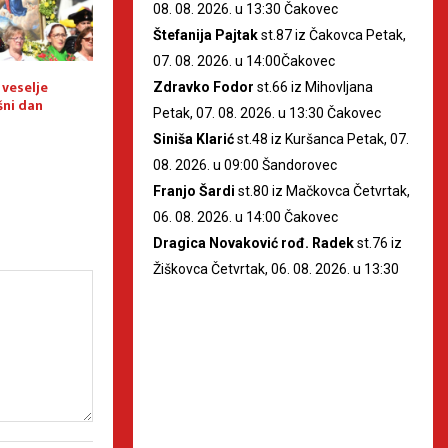
08. 08. 2026. u 13:30 Čakovec
Štefanija Pajtak
st.87 iz Čakovca Petak,
07. 08. 2026. u 14:00Čakovec
i veselje
Porcijunkulovo 2026. –
[PORCIJUNKULOVO
Zdravko Fodor
st.66 iz Mihovljana
šni dan
Subotnji program
događanja za čet
Petak, 07. 08. 2026. u 13:30 Čakovec
Siniša Klarić
st.48 iz Kuršanca Petak, 07.
08. 2026. u 09:00 Šandorovec
Franjo Šardi
st.80 iz Mačkovca Četvrtak,
06. 08. 2026. u 14:00 Čakovec
Dragica Novaković rođ. Radek
st.76 iz
Žiškovca Četvrtak, 06. 08. 2026. u 13:30