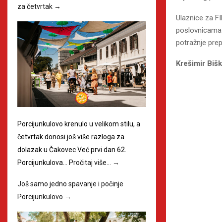
za četvrtak
→
Ulaznice za F
poslovnicama Ti
potražnje prep
Krešimir Biš
Porcijunkulovo krenulo u velikom stilu, a
četvrtak donosi još više razloga za
dolazak u Čakovec Već prvi dan 62.
Porcijunkulova…
Pročitaj više…
→
Još samo jedno spavanje i počinje
Porcijunkulovo
→