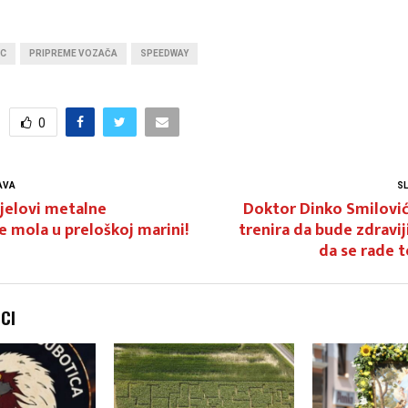
EC
PRIPREME VOZAČA
SPEEDWAY
0
AVA
S
jelovi metalne
Doktor Dinko Smilović
e mola u preloškoj marini!
trenira da bude zdraviji
da se rade t
NCI