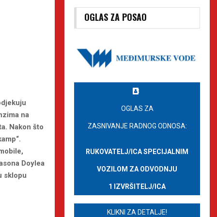
OGLAS ZA POSAO
odjekuju
OGLAS ZA
inzima na
ZASNIVANJE RADNOG ODNOSA:
ta. Nakon što
 kamp“.
mobile,
RUKOVATELJ/ICA SPECIJALNIM
Jasona Doylea
VOZILOM ZA ODVODNJU
u sklopu
1 IZVRŠITELJ/ICA
KLIKNI ZA DETALJE!