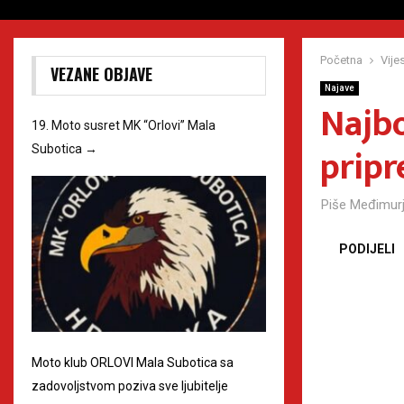
Početna
Vijes
VEZANE OBJAVE
Najave
Najbo
19. Moto susret MK “Orlovi” Mala
prip
Subotica
→
Piše
Međimurj
PODIJELI
Moto klub ORLOVI Mala Subotica sa
zadovoljstvom poziva sve ljubitelje