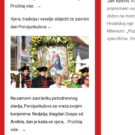
Jan Kvech
, k
Pročitaj više…
→
pripremam se,
dobro na moto
Vjera, tradicija i veselje obilježit će završni
Hrvatskoj nije
dan Porcijunkulova
→
Milenium: „
Poz
specifična. Vo
Na samom završetku petodnevnog
slavlja, Porcijunkulovo se vraća svojim
korijenima. Nedjelja, blagdan Gospe od
Anđela, dan je kada se vjera,…
Pročitaj
više…
→