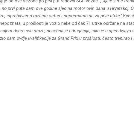
oji je od ove sezone po prvi put redovni SGP vozač: „
Cijele zime tren
 no prvi puta sam ove godine sjeo na motor ovih dana u Hrvatskoj. 
ru, isprobavamo različiti setup i pripremamo se za prve utrke
.“ Kvec
 nepoznata, u prošlosti je vozio neke od čak 71 utrke održane na sta
najem dobro ovu stazu, posebna je i drugačija, iako je u speedwayu 
zio sam ovdje kvalifikacije za Grand Prix u prošlosti, često trenirao i