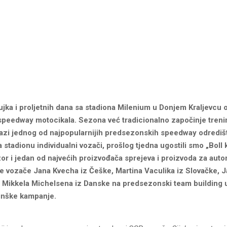
jka i proljetnih dana sa stadiona Milenium u Donjem Kraljevcu 
 speedway motocikala. Sezona već tradicionalno započinje tren
tazi jednog od najpopularnijih predsezonskih speedway odrediš
na stadionu individualni vozači, prošlog tjedna ugostili smo „Boll
or i jedan od najvećih proizvođača sprejeva i proizvoda za auto
je vozače Jana Kvecha iz Češke, Martina Vaculika iz Slovačke, 
e i Mikkela Michelsena iz Danske na predsezonski team building 
inške kampanje.