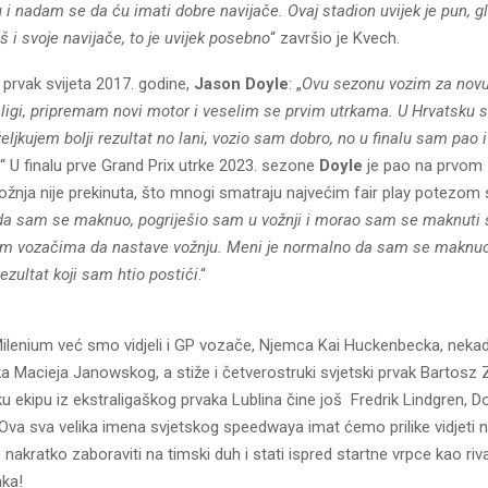
u i nadam se da ću imati dobre navijače. Ovaj stadion uvijek je pun, g
oš i svoje navijače, to je uvijek posebno
“ završio je Kvech.
i prvak svijeta 2017. godine,
Jason Doyle
: „
Ovu sezonu vozim za no
raligi, pripremam novi motor i veselim se prvim utrkama. U Hrvatsku
iželjkujem bolji rezultat no lani, vozio sam dobro, no u finalu sam pao 
.“ U finalu prve Grand Prix utrke 2023. sezone
Doyle
je pao na prvom 
ožnja nije prekinuta, što mnogi smatraju najvećim fair play potezom
da sam se maknuo, pogriješio sam u vožnji i morao sam se maknuti s
gim vozačima da nastave vožnju. Meni je normalno da sam se maknuo,
 rezultat koji sam htio postići
.“
ilenium već smo vidjeli i GP vozače, Njemca Kai Huckenbecka, neka
a Macieja Janowskog, a stiže i četverostruki svjetski prvak Bartosz 
u ekipu iz ekstraligaškog prvaka Lublina čine još Fredrik Lindgren, 
 Ova sva velika imena svjetskog speedwaya imat ćemo prilike vidjeti 
nakratko zaboraviti na timski duh i stati ispred startne vrpce kao riva
aka!