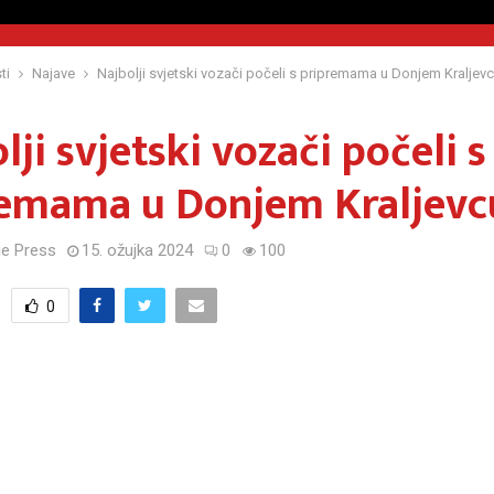
ti
Najave
Najbolji svjetski vozači počeli s pripremama u Donjem Kraljevc
lji svjetski vozači počeli s
remama u Donjem Kraljevc
e Press
15. ožujka 2024
0
100
0