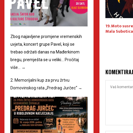
novno oživljava
Velika rasprodaja u Humani
19. Moto susre
Novoj – kupnjom činite dobro
Mala Subotica
za ljude i okoliš
Zbog najavljene promjene vremenskih
uvjeta, koncert grupe Pavel, koji se
trebao održati danas na Mađerkinom
bregu, premješta se u veliki…
Pročitaj
više…
→
KOMENTIRA
2. Memorijalni kup za prvu žrtvu
Domovinskog rata „Predrag Jurčec“
→