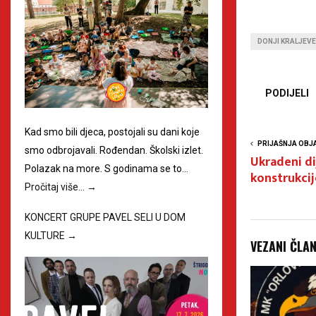
DONJI KRALJEV
PODIJELI
Kad smo bili djeca, postojali su dani koje
PRIJAŠNJA OBJ
smo odbrojavali. Rođendan. Školski izlet.
Ukradeni di
Polazak na more. S godinama se to…
konstrukcij
Pročitaj više…
→
KONCERT GRUPE PAVEL SELI U DOM
KULTURE
→
VEZANI ČLA