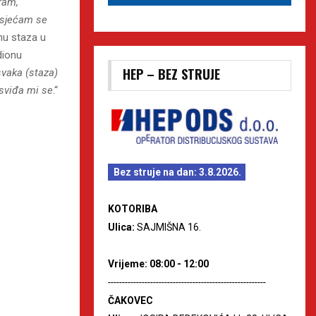
iram,
Osjećam se
hu staza u
dionu
HEP – BEZ STRUJE
svaka (staza)
 sviđa mi se
.“
Bez struje na dan: 3.8.2026.
KOTORIBA
Ulica:
SAJMIŠNA 16.
Vrijeme: 08:00 - 12:00
--------------------------------------------------------
ČAKOVEC