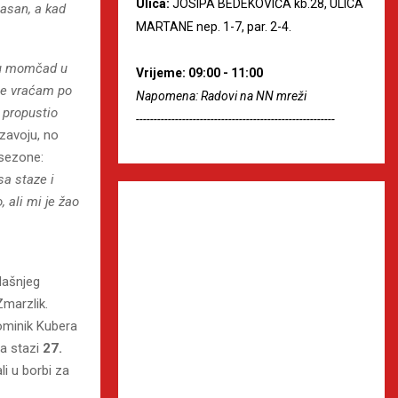
Ulica:
JOSIPA BEDEKOVIĆA kb.28, ULICA
lasan, a kad
MARTANE nep. 1-7, par. 2-4.
vu momčad u
Vrijeme: 09:00 - 11:00
 se vraćam po
Napomena: Radovi na NN mreži
i propustio
--------------------------------------------------------
zavoju, no
 sezone:
a staze i
 ali mi je žao
dašnjeg
Zmarzlik.
Dominik Kubera
na stazi
27.
li u borbi za