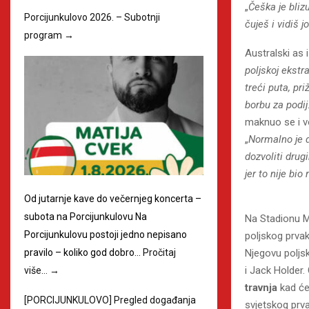
„
Češka je bliz
Porcijunkulovo 2026. – Subotnji
čuješ i vidiš j
program
→
Australski as 
poljskoj ekst
treći puta, pr
borbu za podij
maknuo se i v
„
Normalno je 
dozvoliti dru
jer to nije bio
Od jutarnje kave do večernjeg koncerta –
subota na Porcijunkulovu Na
Na Stadionu M
Porcijunkulovu postoji jedno nepisano
poljskog prvak
Njegovu poljsk
pravilo – koliko god dobro…
Pročitaj
i Jack Holder.
više…
→
travnja
kad će 
[PORCIJUNKULOVO] Pregled događanja
svjetskog prv