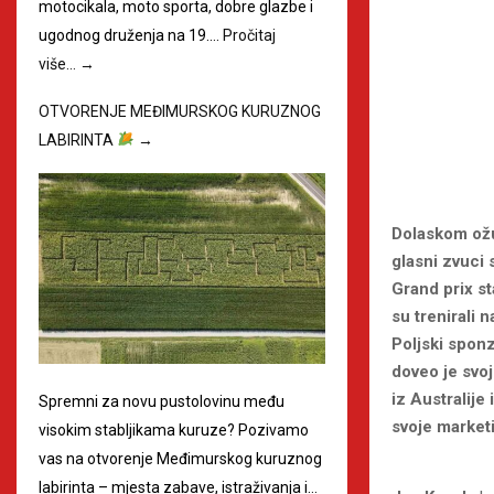
motocikala, moto sporta, dobre glazbe i
ugodnog druženja na 19.…
Pročitaj
više…
→
OTVORENJE MEĐIMURSKOG KURUZNOG
LABIRINTA
→
Dolaskom ožu
glasni zvuci
Grand prix s
su trenirali 
Poljski sponz
doveo je svo
iz Australij
Spremni za novu pustolovinu među
svoje market
visokim stabljikama kuruze? Pozivamo
vas na otvorenje Međimurskog kuruznog
labirinta – mjesta zabave, istraživanja i…