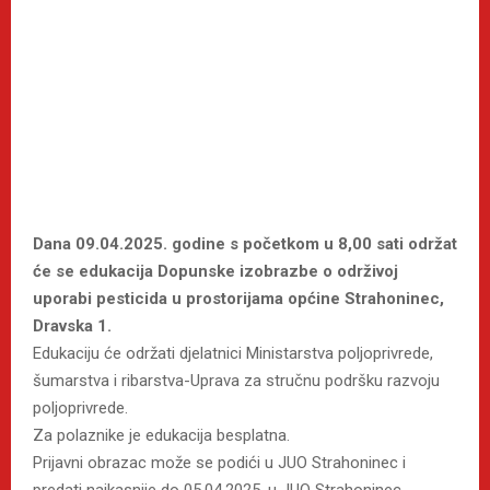
Dana 09.04.2025. godine s početkom u 8,00 sati održat
će se edukacija Dopunske izobrazbe o održivoj
uporabi pesticida u prostorijama općine Strahoninec,
Dravska 1.
Edukaciju će održati djelatnici Ministarstva poljoprivrede,
šumarstva i ribarstva-Uprava za stručnu podršku razvoju
poljoprivrede.
Za polaznike je edukacija besplatna.
Prijavni obrazac može se podići u JUO Strahoninec i
predati najkasnije do 05.04.2025. u JUO Strahoninec.