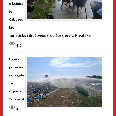
u kojima
je
Čakovec
bio
turističko i društveno središte sjevera Hrvatske
416
Ugašen
požar na
odlagališ
tu
otpada u
Totovcu!
410