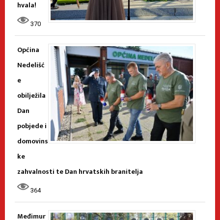
hvala!
370
Općina
Nedelišć
e
obilježila
Dan
pobjede i
domovins
ke
zahvalnosti te Dan hrvatskih branitelja
364
Međimur