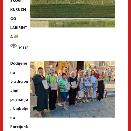
SKOG
KURUZN
OG
LABIRINT
A
19118
Dodijelje
na
tradicion
alnih
priznanja
„Najbolje
na
Porcijunk