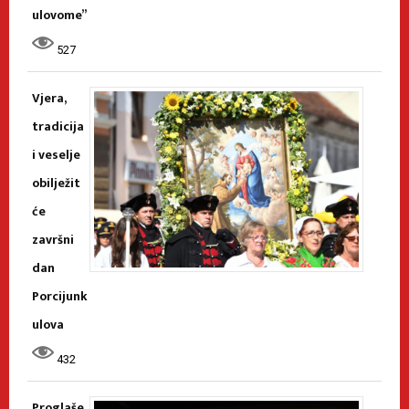
ulovome”
527
Vjera,
tradicija
i veselje
obilježit
će
završni
dan
Porcijunk
ulova
432
Proglaše