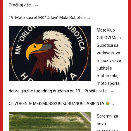
Pročitaj više…
→
19. Moto susret MK “Orlovi” Mala Subotica
→
Moto klub
ORLOVI Mala
Subotica sa
zadovoljstvo
m poziva sve
ljubitelje
motocikala,
moto sporta,
dobre glazbe i ugodnog druženja na 19.…
Pročitaj više…
→
OTVORENJE MEĐIMURSKOG KURUZNOG LABIRINTA
→
Spremni za
novu