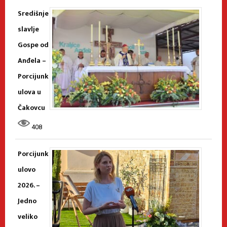
Središnje
slavlje
Gospe od
Anđela –
Porcijunk
ulova u
Čakovcu
408
Porcijunk
ulovo
2026. –
Jedno
veliko