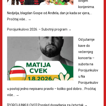
svojim
korijenima.
Nedjelja, blagdan Gospe od Anđela, dan je kada se vjera,…
Pročitaj više…
→
Porcijunkulovo 2026. – Subotnji program
→
Od jutarnje
kave do
večernjeg
koncerta –
subota na
Porcijunkulov
u Na
Porcijunkulov
u postoji jedno nepisano pravilo – koliko god dobro…
Pročitaj
više…
→
[PORCIJUNKULOVO] Pregled događanja za četvrtak
→