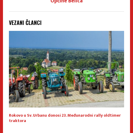
Općine Belica
VEZANI ČLANCI
Rokovo u Sv. Urbanu donosi 23. Međunarodni rally oldtimer
1
traktora