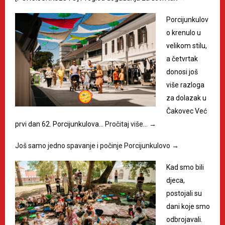
Porcijunkulov
o krenulo u
velikom stilu,
a četvrtak
donosi još
više razloga
za dolazak u
Čakovec Već
prvi dan 62. Porcijunkulova…
Pročitaj više…
→
Još samo jedno spavanje i počinje Porcijunkulovo
→
Kad smo bili
djeca,
postojali su
dani koje smo
odbrojavali.