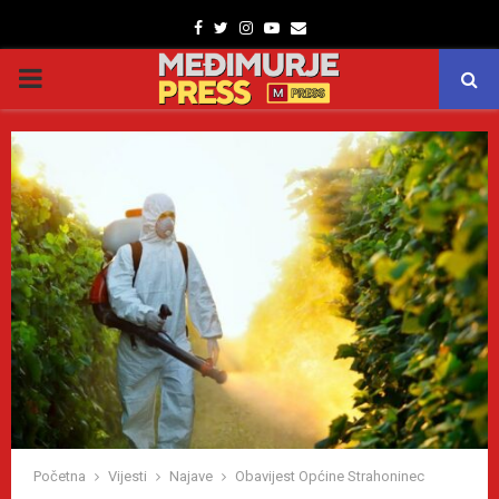
Facebook
Twitter
Instagram
Youtube
Email
PRIMARY
MENU
Početna
Vijesti
Najave
Obavijest Općine Strahoninec