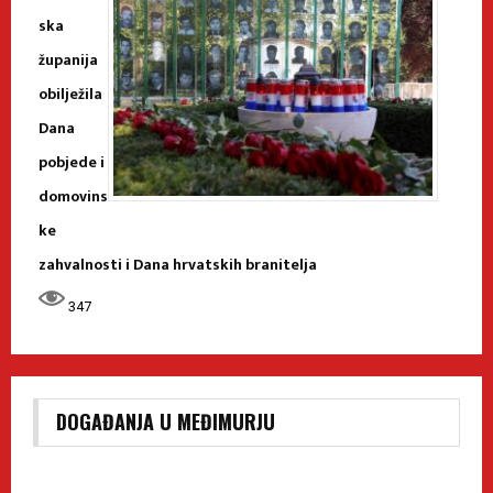
ska
županija
obilježila
Dana
pobjede i
domovins
ke
zahvalnosti i Dana hrvatskih branitelja
347
DOGAĐANJA U MEĐIMURJU