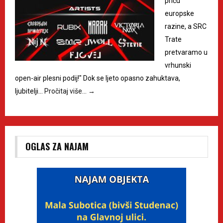
priču
europske
razine, a SRC
Trate
pretvaramo u
vrhunski
open-air plesni podij!" Dok se ljeto opasno zahuktava,
ljubitelji…
Pročitaj više…
→
OGLAS ZA NAJAM