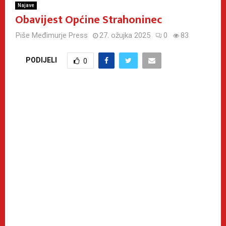
Najave
Obavijest Općine Strahoninec
Piše
Međimurje Press
27. ožujka 2025
0
83
PODIJELI
0