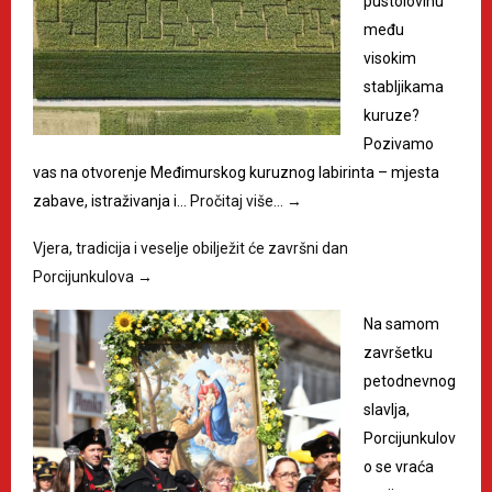
pustolovinu
među
visokim
stabljikama
kuruze?
Pozivamo
vas na otvorenje Međimurskog kuruznog labirinta – mjesta
zabave, istraživanja i…
Pročitaj više…
→
Vjera, tradicija i veselje obilježit će završni dan
Porcijunkulova
→
Na samom
završetku
petodnevnog
slavlja,
Porcijunkulov
o se vraća