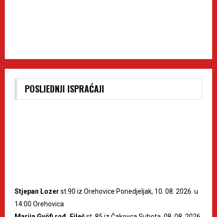
POSLJEDNJI ISPRAĆAJI
Stjepan Lozer
st.90 iz Orehovice Ponedjeljak, 10. 08. 2026. u
14:00 Orehovica
Marija Gyöfi rođ. Fileš
st. 85 iz Čakovca Subota, 08. 08. 2026.