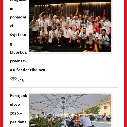
ni
pobjedni
ci
Svjetsko
g
klupskog
prvenstv
a u feeder ribolovu
428
Porcijunk
ulovo
2026. –
pet dana