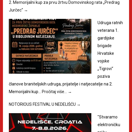
2. Memorijalni kup za prvu žrtvu Domovinskog rata „Predrag
Jurčec“
→
Udruga ratnih
veterana 1.
gardijske
brigade
Hrvatske
vojske
„Tigrovi“
poziva
članove braniteljskih udruga, prijatelje i natjecatelje na 2.
Memorijalni kup…
Pročitaj više…
→
NOTORIOUS FESTIVAL U NEDELIŠĆU
→
"Stvaramo
elektroničku