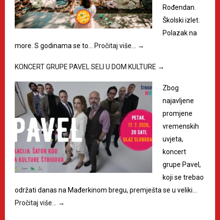
Rođendan.
Školski izlet.
Polazak na
more. S godinama se to…
Pročitaj više…
→
KONCERT GRUPE PAVEL SELI U DOM KULTURE
→
Zbog
najavljene
promjene
vremenskih
uvjeta,
koncert
grupe Pavel,
koji se trebao
održati danas na Mađerkinom bregu, premješta se u veliki…
Pročitaj više…
→