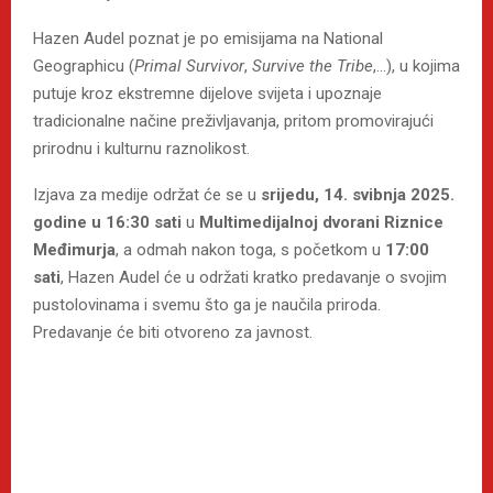
Hazen Audel poznat je po emisijama na National
Geographicu (
Primal Survivor
,
Survive the Tribe
,…), u kojima
putuje kroz ekstremne dijelove svijeta i upoznaje
tradicionalne načine preživljavanja, pritom promovirajući
prirodnu i kulturnu raznolikost.
Izjava za medije održat će se u
srijedu, 14. svibnja 2025.
godine u 16:30 sati
u
Multimedijalnoj dvorani R
iznice
Međimurja
, a odmah nakon toga, s početkom u
17:00
sati
, Hazen Audel će u održati kratko predavanje o svojim
pustolovinama i svemu što ga je naučila priroda.
Predavanje će biti otvoreno za javnost.