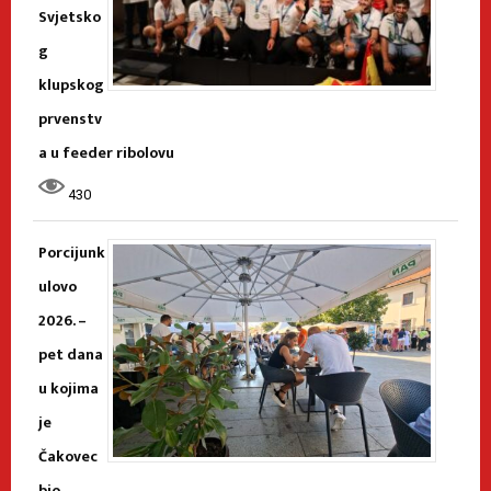
Svjetsko
g
klupskog
prvenstv
a u feeder ribolovu
430
Porcijunk
ulovo
2026. –
pet dana
u kojima
je
Čakovec
bio