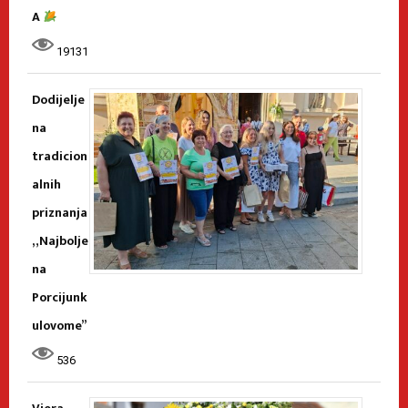
A
19131
Dodijelje
na
tradicion
alnih
priznanja
„Najbolje
na
Porcijunk
ulovome”
536