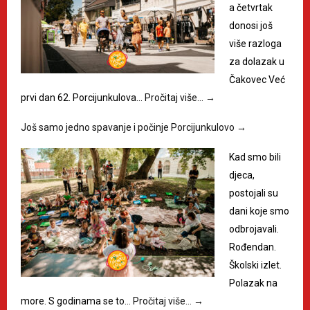
a četvrtak
donosi još
više razloga
za dolazak u
Čakovec Već
prvi dan 62. Porcijunkulova…
Pročitaj više…
→
Još samo jedno spavanje i počinje Porcijunkulovo
→
Kad smo bili
djeca,
postojali su
dani koje smo
odbrojavali.
Rođendan.
Školski izlet.
Polazak na
more. S godinama se to…
Pročitaj više…
→