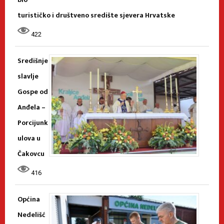
turističko i društveno središte sjevera Hrvatske
422
Središnje
slavlje
Gospe od
Anđela –
Porcijunk
ulova u
Čakovcu
416
Općina
Nedelišć