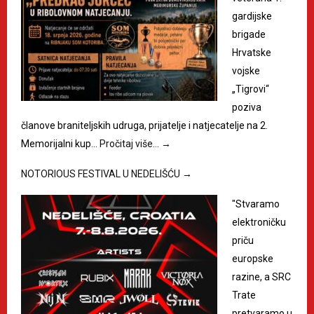
gardijske
brigade
Hrvatske
vojske
„Tigrovi“
poziva
članove braniteljskih udruga, prijatelje i natjecatelje na 2.
Memorijalni kup…
Pročitaj više…
→
NOTORIOUS FESTIVAL U NEDELIŠĆU
→
"Stvaramo
elektroničku
priču
europske
razine, a SRC
Trate
pretvaramo u