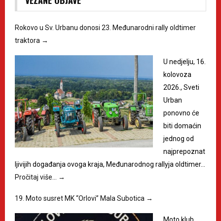
VEZANE OBJAVE
Rokovo u Sv. Urbanu donosi 23. Međunarodni rally oldtimer
traktora
→
U nedjelju, 16.
kolovoza
2026., Sveti
Urban
ponovno će
biti domaćin
jednog od
najprepoznat
ljivijih događanja ovoga kraja, Međunarodnog rallyja oldtimer…
Pročitaj više…
→
19. Moto susret MK “Orlovi” Mala Subotica
→
Moto klub