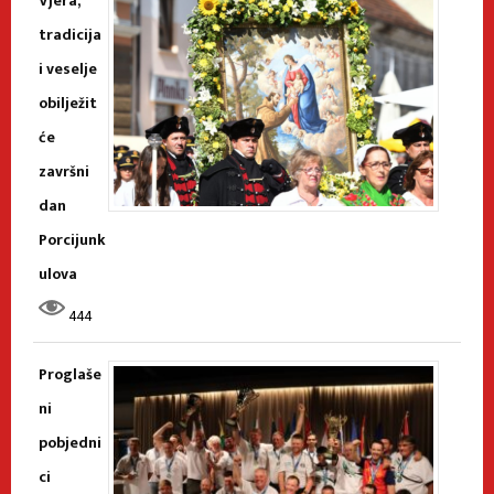
Vjera,
tradicija
i veselje
obilježit
će
završni
dan
Porcijunk
ulova
444
Proglaše
ni
pobjedni
ci