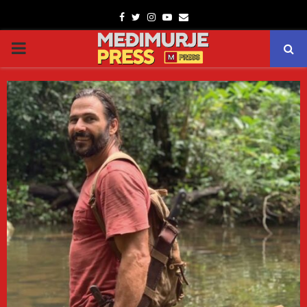
Facebook
Twitter
Instagram
Youtube
Email
PRIMARY
MENU