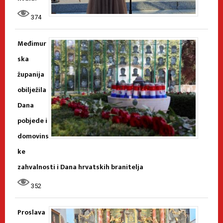
374
Međimur
ska
županija
obilježila
Dana
pobjede i
domovins
ke
zahvalnosti i Dana hrvatskih branitelja
352
Proslava