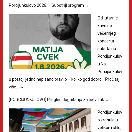
Porcijunkulovo 2026. – Subotnji program
→
Od jutarnje
kave do
večernjeg
koncerta –
subota na
Porcijunkulov
u Na
Porcijunkulov
u postoji jedno nepisano pravilo – koliko god dobro…
Pročitaj
više…
→
[PORCIJUNKULOVO] Pregled događanja za četvrtak
→
Porcijunkulov
o krenulo u
velikom stilu,