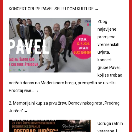
KONCERT GRUPE PAVEL SELI U DOM KULTURE
→
Zbog
najavljene
promjene
vremenskih
uvjeta,
koncert
grupe Pavel,
koji se trebao
održati danas na Mađerkinom bregu, premješta se u veliki…
Pročitaj više…
→
2. Memorijalni kup za prvu žrtvu Domovinskog rata „Predrag
Jurčec“
→
Udruga ratnih
veterana 1.