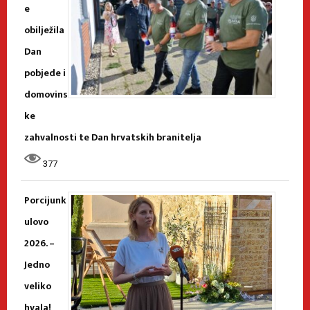
e
obilježila
Dan
pobjede i
domovins
ke
zahvalnosti te Dan hrvatskih branitelja
377
Porcijunk
ulovo
2026. –
Jedno
veliko
hvala!