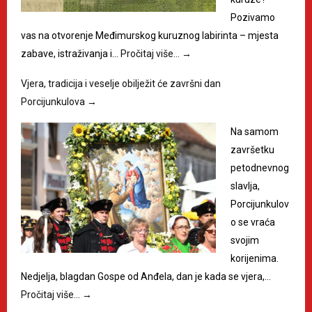
Pozivamo
vas na otvorenje Međimurskog kuruznog labirinta – mjesta
zabave, istraživanja i…
Pročitaj više…
→
Vjera, tradicija i veselje obilježit će završni dan
Porcijunkulova
→
Na samom
završetku
petodnevnog
slavlja,
Porcijunkulov
o se vraća
svojim
korijenima.
Nedjelja, blagdan Gospe od Anđela, dan je kada se vjera,…
Pročitaj više…
→