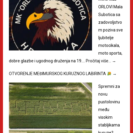
ORLOVI Mala
Subotica sa
zadovoljstvo
m poziva sve
ljubitelje
motocikala,
moto sporta,
dobre glazbe i ugodnog druženja na 19.…
Pročitaj više…
→
OTVORENJE MEĐIMURSKOG KURUZNOG LABIRINTA
→
Spremni za
novu
pustolovinu
među
visokim
stabljikama
kuruze?