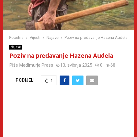
Početna
Vijesti
Najave
Poziv na predavanje Hazena Audela
Najave
Poziv na predavanje Hazena Audela
Piše
Međimurje Press
13. svibnja 2025
0
68
PODIJELI
1