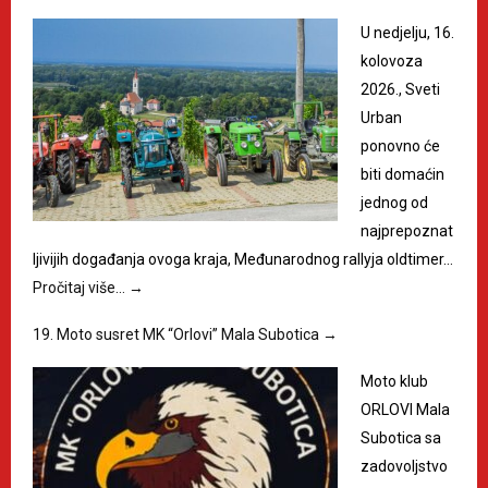
U nedjelju, 16.
kolovoza
2026., Sveti
Urban
ponovno će
biti domaćin
jednog od
najprepoznat
ljivijih događanja ovoga kraja, Međunarodnog rallyja oldtimer…
Pročitaj više…
→
19. Moto susret MK “Orlovi” Mala Subotica
→
Moto klub
ORLOVI Mala
Subotica sa
zadovoljstvo