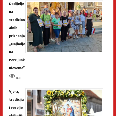
Dodijelje
na
tradicion
alnih
priznanja
„Najbolje
na
Porcijunk
ulovome”
533
Vjera,
tradicija
i veselje
obilježit