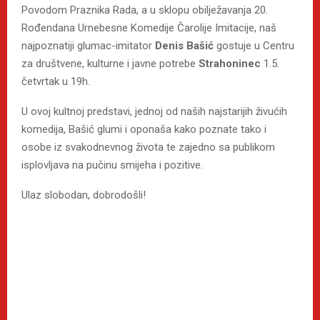
Povodom Praznika Rada, a u sklopu obilježavanja 20.
Rođendana Urnebesne Komedije Čarolije Imitacije, naš
najpoznatiji glumac-imitator
Denis Bašić
gostuje u Centru
za društvene, kulturne i javne potrebe
Strahoninec
1.5.
četvrtak u 19h.
U ovoj kultnoj predstavi, jednoj od naših najstarijih živućih
komedija, Bašić glumi i oponaša kako poznate tako i
osobe iz svakodnevnog života te zajedno sa publikom
isplovljava na pučinu smijeha i pozitive.
Ulaz slobodan, dobrodošli!