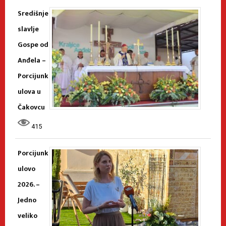
Središnje
slavlje
Gospe od
Anđela –
Porcijunk
ulova u
Čakovcu
415
Porcijunk
ulovo
2026. –
Jedno
veliko