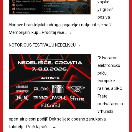
vojske
„Tigrovi“
poziva
članove braniteljskih udruga, prijatelje i natjecatelje na 2.
Memorijalni kup…
Pročitaj više…
→
NOTORIOUS FESTIVAL U NEDELIŠĆU
→
"Stvaramo
elektroničku
priču
europske
razine, a SRC
Trate
pretvaramo u
vrhunski
open-air plesni podij!" Dok se ljeto opasno zahuktava,
ljubitelji…
Pročitaj više…
→