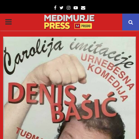
Facebook
Twitter
Instagram
Youtube
Email
PRIMARY
MENU