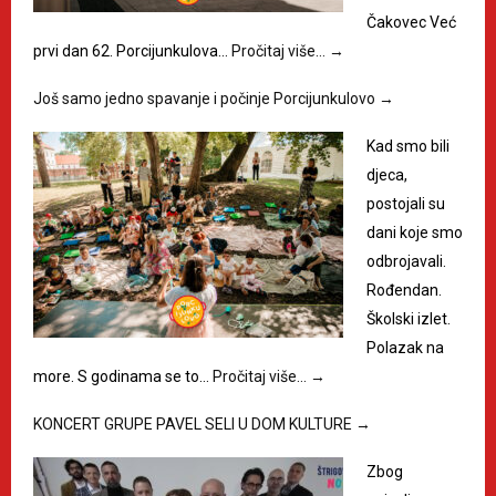
Čakovec Već
prvi dan 62. Porcijunkulova…
Pročitaj više…
→
Još samo jedno spavanje i počinje Porcijunkulovo
→
Kad smo bili
djeca,
postojali su
dani koje smo
odbrojavali.
Rođendan.
Školski izlet.
Polazak na
more. S godinama se to…
Pročitaj više…
→
KONCERT GRUPE PAVEL SELI U DOM KULTURE
→
Zbog