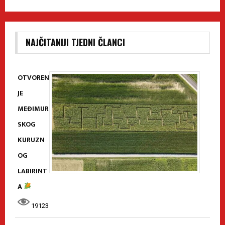
NAJČITANIJI TJEDNI ČLANCI
OTVOREN
JE
MEĐIMUR
SKOG
KURUZN
OG
LABIRINT
A
19123