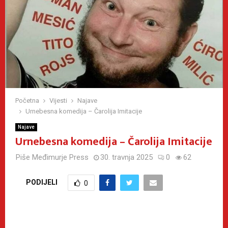
Početna
Vijesti
Najave
Urnebesna komedija – Čarolija Imitacije
Najave
Urnebesna komedija – Čarolija Imitacije
Piše
Međimurje Press
30. travnja 2025
0
62
PODIJELI
0