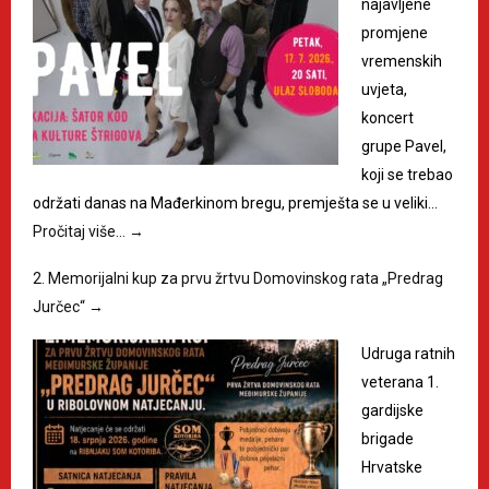
najavljene
promjene
vremenskih
uvjeta,
koncert
grupe Pavel,
koji se trebao
održati danas na Mađerkinom bregu, premješta se u veliki…
Pročitaj više…
→
2. Memorijalni kup za prvu žrtvu Domovinskog rata „Predrag
Jurčec“
→
Udruga ratnih
veterana 1.
gardijske
brigade
Hrvatske