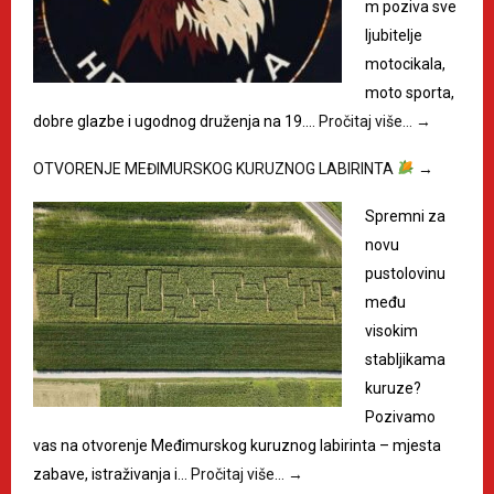
m poziva sve
ljubitelje
motocikala,
moto sporta,
dobre glazbe i ugodnog druženja na 19.…
Pročitaj više…
→
OTVORENJE MEĐIMURSKOG KURUZNOG LABIRINTA
→
Spremni za
novu
pustolovinu
među
visokim
stabljikama
kuruze?
Pozivamo
vas na otvorenje Međimurskog kuruznog labirinta – mjesta
zabave, istraživanja i…
Pročitaj više…
→