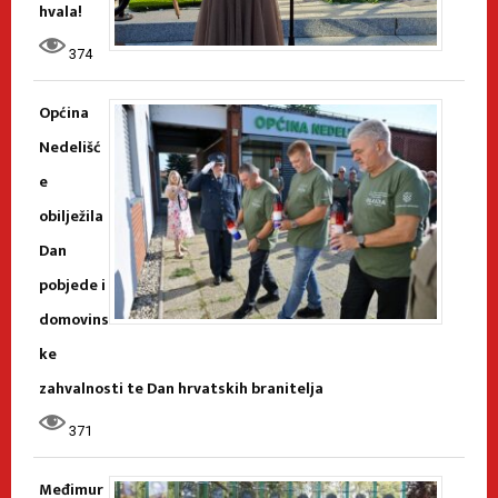
hvala!
374
Općina
Nedelišć
e
obilježila
Dan
pobjede i
domovins
ke
zahvalnosti te Dan hrvatskih branitelja
371
Međimur