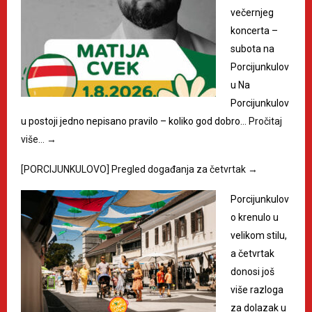
večernjeg
koncerta –
subota na
Porcijunkulov
u Na
Porcijunkulov
u postoji jedno nepisano pravilo – koliko god dobro…
Pročitaj
više…
→
[PORCIJUNKULOVO] Pregled događanja za četvrtak
→
Porcijunkulov
o krenulo u
velikom stilu,
a četvrtak
donosi još
više razloga
za dolazak u