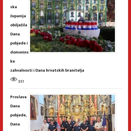
ska
županija
obilježila
Dana
pobjede i
domovins
ke
zahvalnosti i Dana hrvatskih branitelja
351
Proslava
Dana
pobjede,
Dana