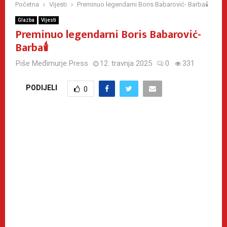
Početna
Vijesti
Preminuo legendarni Boris Babarović- Barba🕯
Glazba
Vijesti
Preminuo legendarni Boris Babarović-
Barba🕯
Piše
Međimurje Press
12. travnja 2025
0
331
PODIJELI
0