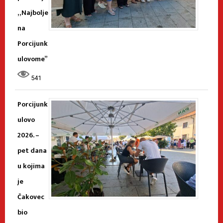
„Najbolje
na
Porcijunk
ulovome”
541
Porcijunk
ulovo
2026. –
pet dana
u kojima
je
Čakovec
bio