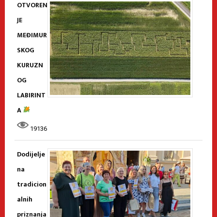
OTVOREN
JE
MEĐIMUR
SKOG
KURUZN
OG
LABIRINT
A
19136
Dodijelje
na
tradicion
alnih
priznanja