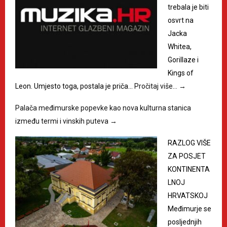
trebala je biti
osvrt na
Jacka
Whitea,
Gorillaze i
Kings of
Leon. Umjesto toga, postala je priča…
Pročitaj više…
→
Palača međimurske popevke kao nova kulturna stanica
između termi i vinskih puteva
→
RAZLOG VIŠE
ZA POSJET
KONTINENTA
LNOJ
HRVATSKOJ
Međimurje se
posljednjih