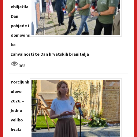
obilježila
Dan
pobjede i
domovins
ke
zahvalnosti te Dan hrvatskih branitelja
383
Porcijunk
ulovo
2026. –
Jedno
veliko
hvala!