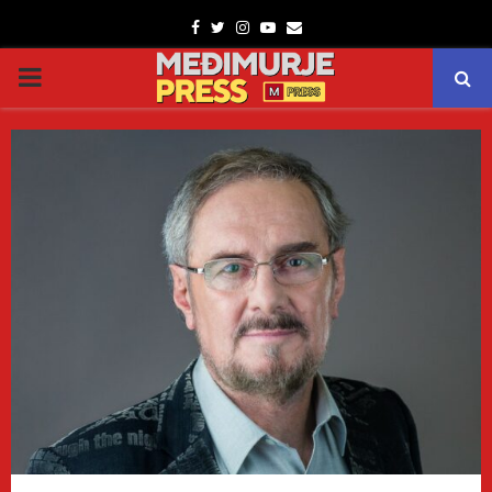
Facebook
Twitter
Instagram
Youtube
Email
PRIMARY
MENU