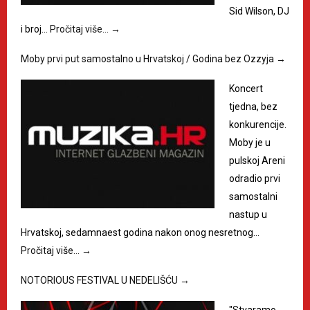
Sid Wilson, DJ
i broj…
Pročitaj više…
→
Moby prvi put samostalno u Hrvatskoj / Godina bez Ozzyja
→
Koncert
tjedna, bez
konkurencije.
Moby je u
pulskoj Areni
odradio prvi
samostalni
nastup u
Hrvatskoj, sedamnaest godina nakon onog nesretnog…
Pročitaj više…
→
NOTORIOUS FESTIVAL U NEDELIŠĆU
→
"Stvaramo