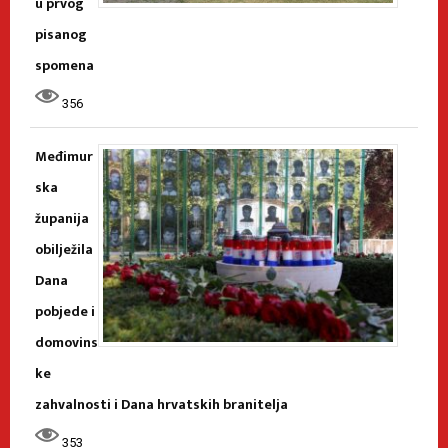
u prvog
pisanog
spomena
356
Međimur
ska
županija
obilježila
Dana
pobjede i
domovins
ke
zahvalnosti i Dana hrvatskih branitelja
353