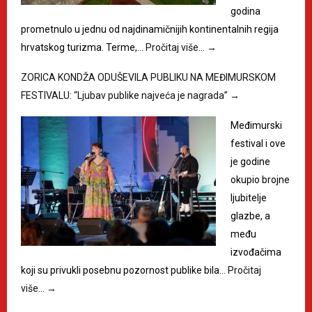
godina
prometnulo u jednu od najdinamičnijih kontinentalnih regija
hrvatskog turizma. Terme,…
Pročitaj više…
→
ZORICA KONDŽA ODUŠEVILA PUBLIKU NA MEĐIMURSKOM
FESTIVALU: “Ljubav publike najveća je nagrada”
→
Međimurski
festival i ove
je godine
okupio brojne
ljubitelje
glazbe, a
među
izvođačima
koji su privukli posebnu pozornost publike bila…
Pročitaj
više…
→