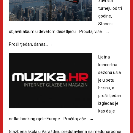
završila
turneju od tri
godine,
Stonesi
objavili album u devetom desetljeću…
Pročitaj više…
→
Prošli tjedan, danas…
→
Ljetna
koncertna
sezona ušla
je u petu
brzinu, a
prošli tjedan
izgledao je
kao da je
netko booking cijele Europe…
Pročitaj više…
→
Glazbena škola u Varaždinu predstavljena na međunarodnoj