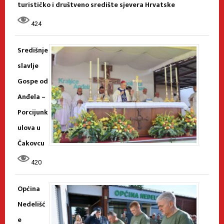
turističko i društveno središte sjevera Hrvatske
424
Središnje
slavlje
Gospe od
Anđela –
Porcijunk
ulova u
Čakovcu
420
Općina
Nedelišć
e