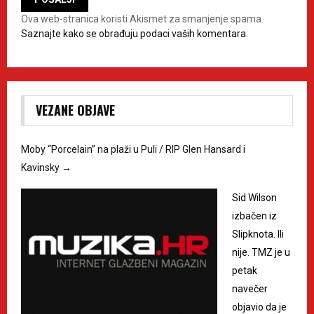
Ova web-stranica koristi Akismet za smanjenje spama.
Saznajte kako se obrađuju podaci vaših komentara.
VEZANE OBJAVE
Moby “Porcelain” na plaži u Puli / RIP Glen Hansard i
Kavinsky
→
Sid Wilson
izbačen iz
Slipknota. Ili
nije. TMZ je u
petak
navečer
objavio da je