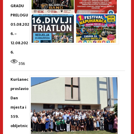
GRADU
PRELOGU
05.08.202
6. –
12.08.202
6.
356
Kuršanec
proslavio
Dan
mjesta i
559.
obljetnic