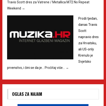
Travis Scott dres za Vatrene / Metallica M72 No Repeat
Weekend
→
Prošli tjedan,
danas Travis
Scott
napravio dres
za Hrvatsku,
ali US-only
Krenulo je
Svjetsko
prvenstvo, i čini se da je…
Pročitaj više…
→
OGLAS ZA NAJAM