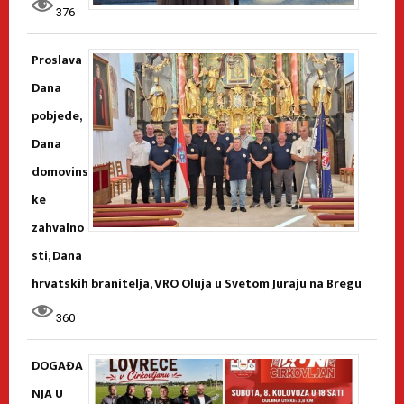
376
Proslava
Dana
pobjede,
Dana
domovins
ke
zahvalno
sti, Dana
hrvatskih branitelja, VRO Oluja u Svetom Juraju na Bregu
360
DOGAĐA
NJA U