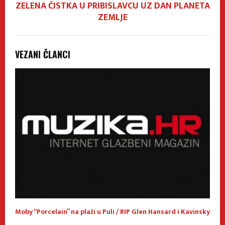
ZELENA ČISTKA U PRIBISLAVCU UZ DAN PLANETA
ZEMLJE
VEZANI ČLANCI
d
Moby “Porcelain” na plaži u Puli / RIP Glen Hansard i Kavinsky
M