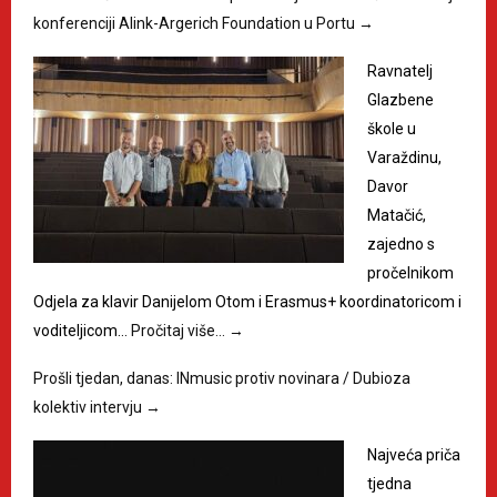
konferenciji Alink-Argerich Foundation u Portu
→
Ravnatelj
Glazbene
škole u
Varaždinu,
Davor
Matačić,
zajedno s
pročelnikom
Odjela za klavir Danijelom Otom i Erasmus+ koordinatoricom i
voditeljicom…
Pročitaj više…
→
Prošli tjedan, danas: INmusic protiv novinara / Dubioza
kolektiv intervju
→
Najveća priča
tjedna