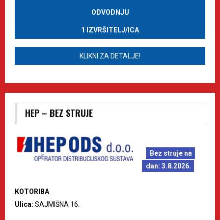
ODVODNJU
1 IZVRŠITELJ/ICA
KLIKNI ZA DETALJE!
HEP – BEZ STRUJE
Bez struje na
dan: 3.8.2026.
KOTORIBA
Ulica:
SAJMIŠNA 16.