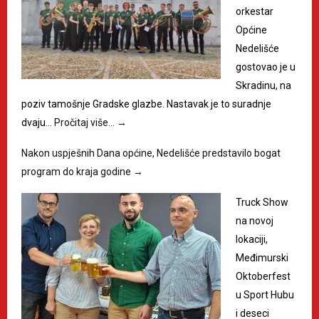
orkestar
Općine
Nedelišće
gostovao je u
Skradinu, na
poziv tamošnje Gradske glazbe. Nastavak je to suradnje
dvaju…
Pročitaj više…
→
Nakon uspješnih Dana općine, Nedelišće predstavilo bogat
program do kraja godine
→
Truck Show
na novoj
lokaciji,
Međimurski
Oktoberfest
u Sport Hubu
i deseci