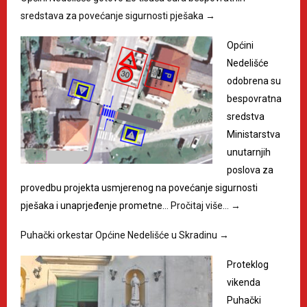
sredstava za povećanje sigurnosti pješaka
→
Općini
Nedelišće
odobrena su
bespovratna
sredstva
Ministarstva
unutarnjih
poslova za
provedbu projekta usmjerenog na povećanje sigurnosti
pješaka i unaprjeđenje prometne…
Pročitaj više…
→
Puhački orkestar Općine Nedelišće u Skradinu
→
Proteklog
vikenda
Puhački