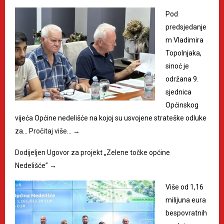
Pod
predsjedanje
m Vladimira
Topolnjaka,
sinoć je
održana 9.
sjednica
Općinskog
vijeća Općine nedelišće na kojoj su usvojene strateške odluke
za…
Pročitaj više…
→
Dodijeljen Ugovor za projekt „Zelene točke općine
Nedelišće”
→
Više od 1,16
milijuna eura
bespovratnih