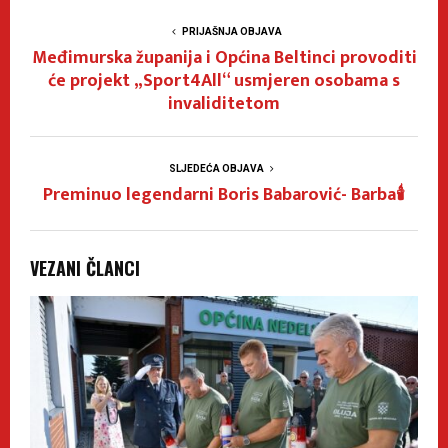
PRIJAŠNJA OBJAVA
Međimurska županija i Općina Beltinci provoditi
će projekt „Sport4All“ usmjeren osobama s
invaliditetom
SLJEDEĆA OBJAVA
Preminuo legendarni Boris Babarović- Barba🕯
VEZANI ČLANCI