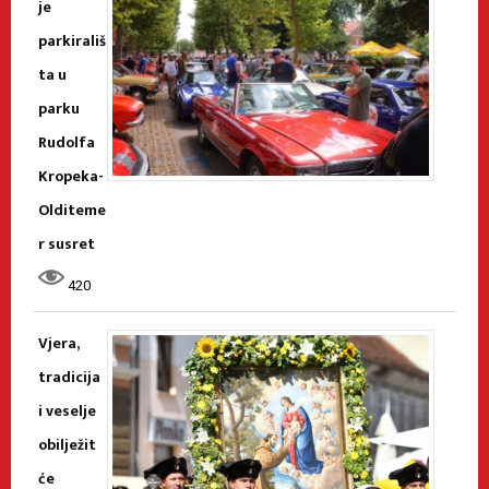
je
parkirališ
ta u
parku
Rudolfa
Kropeka-
Olditeme
r susret
420
Vjera,
tradicija
i veselje
obilježit
će