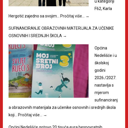
u kategoriji
F62, Karla
Hergotić zajedno sa svojim…
Pročitaj više…
→
SUFINANCIRANJE OBRAZOVNIH MATERIJALA ZA UČENIKE
OSNOVNIH I SREDNJIH ŠKOLA
→
Općina
Nedelišće i u
školskoj
godini
2026./2027.
nastavlja s
mjerom
sufinanciranj
a obrazovnih materijala za učenike osnovnih i srednjih škola
koji…
Pročitaj više…
→
Općini Nedelišće gotovo 20 tisuća eura bespovratnih