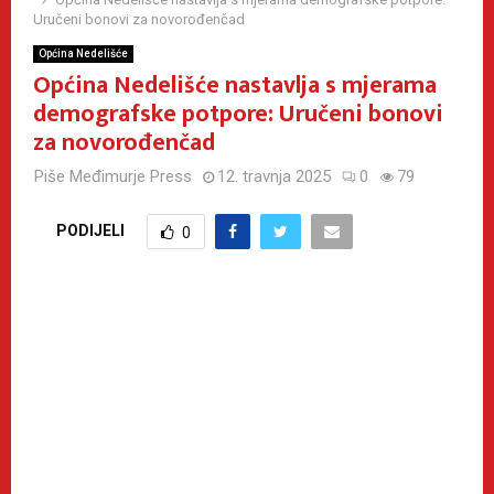
Uručeni bonovi za novorođenčad
Općina Nedelišće
Općina Nedelišće nastavlja s mjerama
demografske potpore: Uručeni bonovi
za novorođenčad
Piše
Međimurje Press
12. travnja 2025
0
79
PODIJELI
0