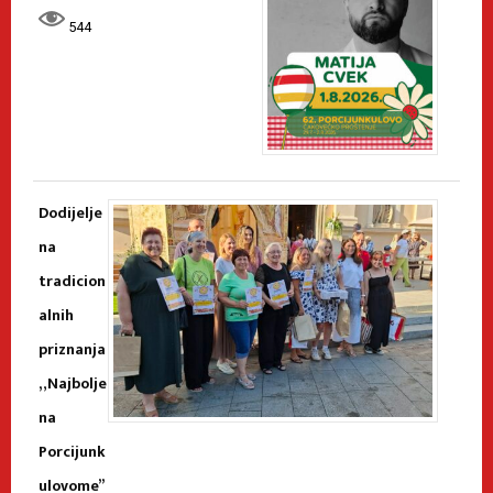
544
Dodijelje
na
tradicion
alnih
priznanja
„Najbolje
na
Porcijunk
ulovome”