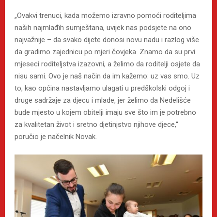
„Ovakvi trenuci, kada možemo izravno pomoći roditeljima
naših najmlađih sumještana, uvijek nas podsjete na ono
najvažnije – da svako dijete donosi novu nadu i razlog više
da gradimo zajednicu po mjeri čovjeka. Znamo da su prvi
mjeseci roditeljstva izazovni, a želimo da roditelji osjete da
nisu sami. Ovo je naš način da im kažemo: uz vas smo. Uz
to, kao općina nastavljamo ulagati u predškolski odgoj i
druge sadržaje za djecu i mlade, jer želimo da Nedelišće
bude mjesto u kojem obitelji imaju sve što im je potrebno
za kvalitetan život i sretno djetinjstvo njihove djece,“
poručio je načelnik Novak.