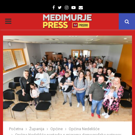
Facebook
Twitter
Instagram
Youtube
Email
PRIMARY
MENU
Početna
Županija
Općine
Općina Nedelišće
Općina Nedelišće nastavlja s mjerama demografske potpore: