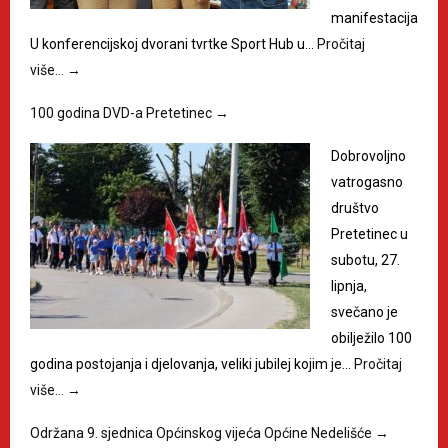
manifestacija
U konferencijskoj dvorani tvrtke Sport Hub u…
Pročitaj
više…
→
100 godina DVD-a Pretetinec
→
Dobrovoljno
vatrogasno
društvo
Pretetinec u
subotu, 27.
lipnja,
svečano je
obilježilo 100
godina postojanja i djelovanja, veliki jubilej kojim je…
Pročitaj
više…
→
Održana 9. sjednica Općinskog vijeća Općine Nedelišće
→