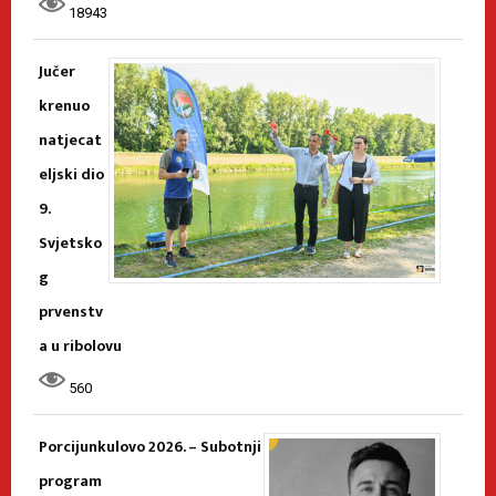
18943
Jučer
krenuo
natjecat
eljski dio
9.
Svjetsko
g
prvenstv
a u ribolovu
560
Porcijunkulovo 2026. – Subotnji
program