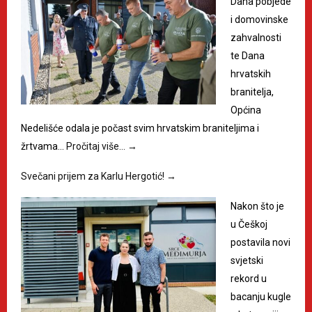
Dana pobjede
i domovinske
zahvalnosti
te Dana
hrvatskih
branitelja,
Općina
Nedelišće odala je počast svim hrvatskim braniteljima i
žrtvama…
Pročitaj više…
→
Svečani prijem za Karlu Hergotić!
→
Nakon što je
u Češkoj
postavila novi
svjetski
rekord u
bacanju kugle