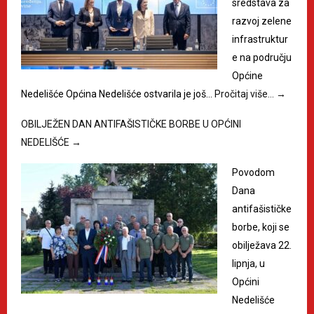
sredstava za
razvoj zelene
infrastruktur
e na području
Općine
Nedelišće Općina Nedelišće ostvarila je još…
Pročitaj više…
→
OBILJEŽEN DAN ANTIFAŠISTIČKE BORBE U OPĆINI
NEDELIŠĆE
→
Povodom
Dana
antifašističke
borbe, koji se
obilježava 22.
lipnja, u
Općini
Nedelišće