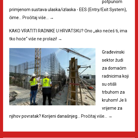
potpunom
primjenom sustava ulaska/izlaska - EES (Entry/Exit System),
čime…
Pročitaj više…
→
KAKO VRATITI RADNIKE U HRVATSKU? Ono „ako nećeš ti, ima
tko hoće“ više ne prolazi!
→
Građevinski
sektor žudi
za domaćim
radnicima koji
su otišli
trbuhom za
kruhom! Je li
vrijeme za
njihov povratak? Korijeni današnjeg…
Pročitaj više…
→