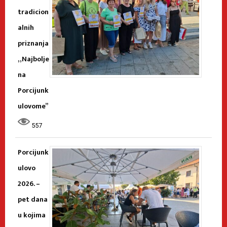
tradicion
alnih
priznanja
„Najbolje
na
Porcijunk
ulovome”
557
Porcijunk
ulovo
2026. –
pet dana
u kojima