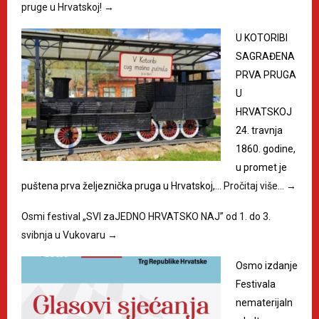
pruge u Hrvatskoj!
→
U KOTORIBI
SAGRAĐENA
PRVA PRUGA
U
HRVATSKOJ
24. travnja
1860. godine,
u promet je
puštena prva željeznička pruga u Hrvatskoj,…
Pročitaj više…
→
Osmi festival „SVI zaJEDNO HRVATSKO NAJ” od 1. do 3.
svibnja u Vukovaru
→
Osmo izdanje
Festivala
nematerijaln