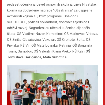
pedeset učenika iz devet osnovnih škola iz cijele Hrvatske,
kojima su dodijeljene nagrade “Otisak srca” za uspješne
aktivnosti kojima su, kroz programe DoGood i
sCOOLFOOD, poticali solidarnost, dobrobit zajednice i
održivi razvoj. Nagrađeni su učenici i učenice sljedećih
škola: OŠ Vladimir Nazor, Komletinci; OŠ Markovac, Vrbova;
OŠ Siniše Glavaševića, Vukovar; OŠ Grohote, Šolta; OŠ
Privlaka, PŠ Vir; OŠ Mate Lovraka, Petrinja; OŠ Bogumila
Tonija, Samobor; OŠ Valentin Klarin Preko, PŠ Kali i
OŠ
Tomislava Goričanca, Mala Subotica.