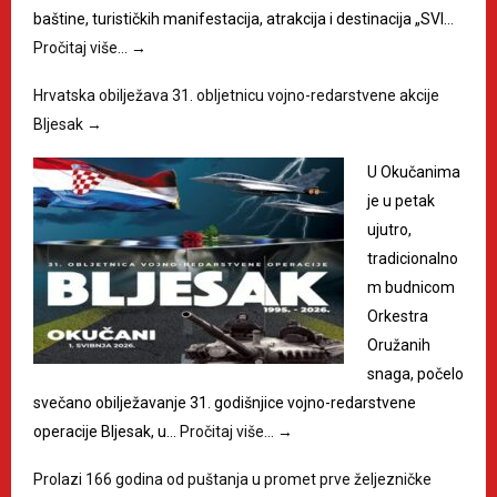
baštine, turističkih manifestacija, atrakcija i destinacija „SVI…
Pročitaj više…
→
Hrvatska obilježava 31. obljetnicu vojno-redarstvene akcije
Bljesak
→
U Okučanima
je u petak
ujutro,
tradicionalno
m budnicom
Orkestra
Oružanih
snaga, počelo
svečano obilježavanje 31. godišnjice vojno-redarstvene
operacije Bljesak, u…
Pročitaj više…
→
Prolazi 166 godina od puštanja u promet prve željezničke