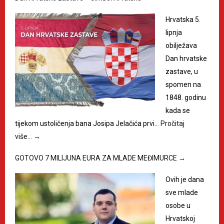
Hrvatska 5.
lipnja
obilježava
Dan hrvatske
zastave, u
spomen na
1848. godinu
kada se
tijekom ustoličenja bana Josipa Jelačića prvi…
Pročitaj
više…
→
GOTOVO 7 MILIJUNA EURA ZA MLADE MEĐIMURCE
→
Ovih je dana
sve mlade
osobe u
Hrvatskoj