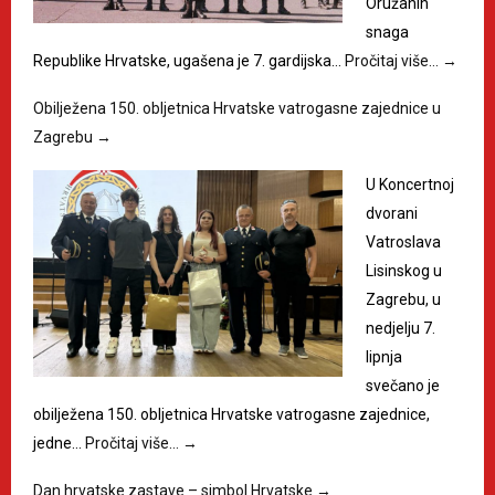
Oružanih
snaga
Republike Hrvatske, ugašena je 7. gardijska…
Pročitaj više…
→
Obilježena 150. obljetnica Hrvatske vatrogasne zajednice u
Zagrebu
→
U Koncertnoj
dvorani
Vatroslava
Lisinskog u
Zagrebu, u
nedjelju 7.
lipnja
svečano je
obilježena 150. obljetnica Hrvatske vatrogasne zajednice,
jedne…
Pročitaj više…
→
Dan hrvatske zastave – simbol Hrvatske
→