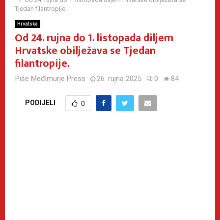
Tjedan filantropije.
Hrvatska
Od 24. rujna do 1. listopada diljem
Hrvatske obilježava se Tjedan
filantropije.
Piše
Međimurje Press
26. rujna 2025
0
84
PODIJELI
0