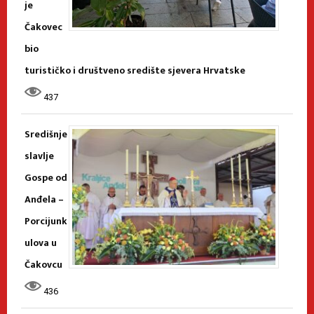
je
Čakovec
bio
turističko i društveno središte sjevera Hrvatske
437
Središnje
slavlje
Gospe od
Anđela –
Porcijunk
ulova u
Čakovcu
436