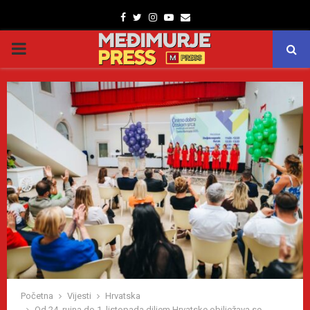
Facebook
Twitter
Instagram
Youtube
Email
PRIMARY
MENU
Početna
Vijesti
Hrvatska
Od 24. rujna do 1. listopada diljem Hrvatske obilježava se