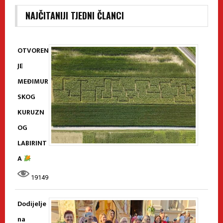
NAJČITANIJI TJEDNI ČLANCI
OTVOREN
JE
MEĐIMUR
SKOG
KURUZN
OG
LABIRINT
A
19149
Dodijelje
na