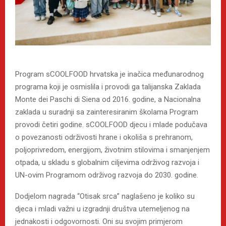
Program sCOOLFOOD hrvatska je inačica međunarodnog
programa koji je osmislila i provodi ga talijanska Zaklada
Monte dei Paschi di Siena od 2016. godine, a Nacionalna
zaklada u suradnji sa zainteresiranim školama Program
provodi četiri godine. sCOOLFOOD djecu i mlade podučava
o povezanosti održivosti hrane i okoliša s prehranom,
poljoprivredom, energijom, životnim stilovima i smanjenjem
otpada, u skladu s globalnim ciljevima održivog razvoja i
UN-ovim Programom održivog razvoja do 2030. godine.
Dodjelom nagrada “Otisak srca” naglašeno je koliko su
djeca i mladi važni u izgradnji društva utemeljenog na
jednakosti i odgovornosti. Oni su svojim primjerom