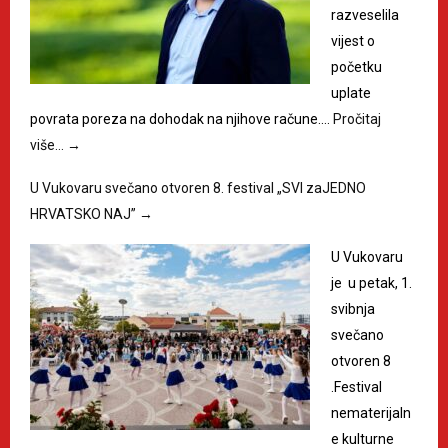
razveselila
vijest o
početku
uplate
povrata poreza na dohodak na njihove račune.…
Pročitaj
više…
→
U Vukovaru svečano otvoren 8. festival „SVI zaJEDNO
HRVATSKO NAJ”
→
U Vukovaru
je u petak, 1.
svibnja
svečano
otvoren 8
.Festival
nematerijaln
e kulturne