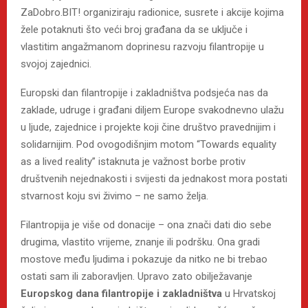
ZaDobro.BIT! organiziraju radionice, susrete i akcije kojima
žele potaknuti što veći broj građana da se uključe i
vlastitim angažmanom doprinesu razvoju filantropije u
svojoj zajednici.
Europski dan filantropije i zakladništva podsjeća nas da
zaklade, udruge i građani diljem Europe svakodnevno ulažu
u ljude, zajednice i projekte koji čine društvo pravednijim i
solidarnijim. Pod ovogodišnjim motom “Towards equality
as a lived reality” istaknuta je važnost borbe protiv
društvenih nejednakosti i svijesti da jednakost mora postati
stvarnost koju svi živimo – ne samo želja.
Filantropija je više od donacije – ona znači dati dio sebe
drugima, vlastito vrijeme, znanje ili podršku. Ona gradi
mostove među ljudima i pokazuje da nitko ne bi trebao
ostati sam ili zaboravljen. Upravo zato obilježavanje
Europskog dana filantropije i zakladništva
u Hrvatskoj