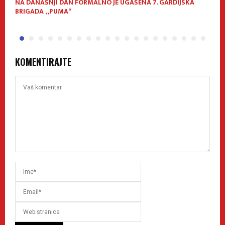
NA DANAŠNJI DAN FORMALNO JE UGAŠENA 7. GARDIJSKA
O
BRIGADA „PUMA“
Z
KOMENTIRAJTE