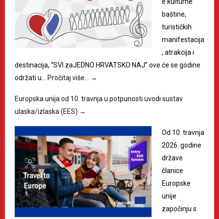
e kulturne
baštine,
turističkih
manifestacija
, atrakcija i
destinacija, “SVI zaJEDNO HRVATSKO NAJ” ove će se godine
održati u…
Pročitaj više…
→
Europska unija od 10. travnja u potpunosti uvodi sustav
ulaska/izlaska (EES)
→
Od 10. travnja
2026. godine
države
članice
Europske
unije
započinju s