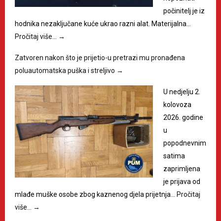
počinitelj je iz
hodnika nezaključane kuće ukrao razni alat. Materijalna…
Pročitaj više…
→
Zatvoren nakon što je prijetio-u pretrazi mu pronađena
poluautomatska puška i streljivo
→
U nedjelju 2.
kolovoza
2026. godine
u
popodnevnim
satima
zaprimljena
je prijava od
mlađe muške osobe zbog kaznenog djela prijetnja…
Pročitaj
više…
→