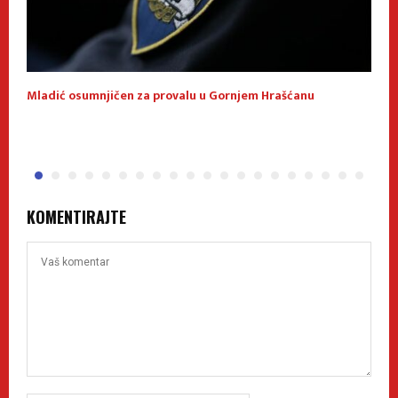
Mladić osumnjičen za provalu u Gornjem Hrašćanu
U
S
KOMENTIRAJTE