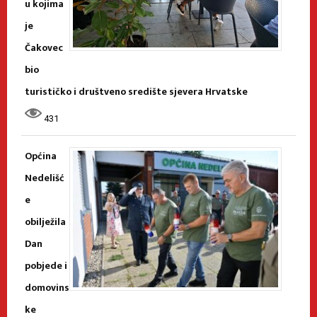
u kojima
je
Čakovec
bio
turističko i društveno središte sjevera Hrvatske
431
Općina
Nedelišć
e
obilježila
Dan
pobjede i
domovins
ke