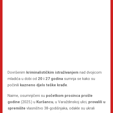
Dovršenim
kriminalističkim istraživanjem
nad dvojicom
mladića u dobi od
20 i 27 godina
sumnja se kako su
počinili
kazneno djelo teške krađe
.
Naime, osumnjičeni su
početkom prosinca prošle
godine
(2025.) u
Kuršancu
, u Varaždinskoj ulici,
provalili u
spremište
vlasništvo 38-godišnjaka, odakle su ukrali