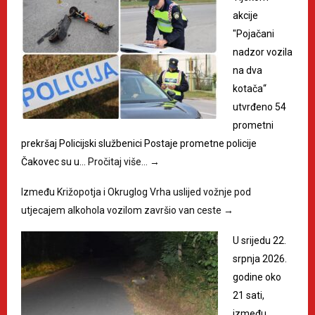
akcije
"Pojačani
nadzor vozila
na dva
kotača“
utvrđeno 54
prometni
prekršaj Policijski službenici Postaje prometne policije
Čakovec su u…
Pročitaj više…
→
Između Križopotja i Okruglog Vrha uslijed vožnje pod
utjecajem alkohola vozilom završio van ceste
→
U srijedu 22.
srpnja 2026.
godine oko
21 sati,
između