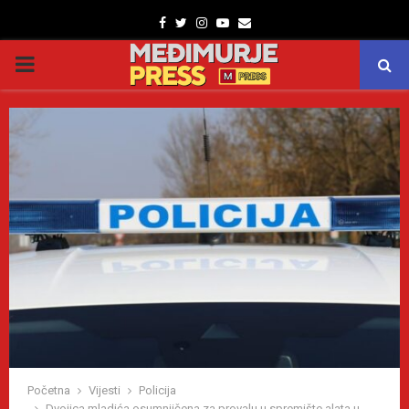
Facebook
Twitter
Instagram
Youtube
Email
PRIMARY
MENU
Početna
Vijesti
Policija
Dvojica mladića osumnjičena za provalu u spremište alata u