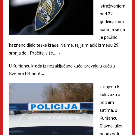
istraživanjem
nad 22-
godišnjakom
sumnja se da
je počinio
kazneno djelo teške krađe. Naime, taj je mladić između 29.
srpnja do…
Pročitaj više…
→
U Kuršancu krađa iz nezaključane kuće, provala u kuću u
Svetom Urbanu!
→
U srijedu 5.
kolovoza u
noćnim
satima, u
Kuršancu,
Glavnoj ulici,
nepoznati