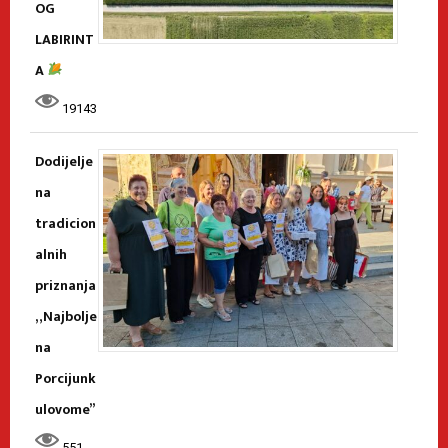
OG
LABIRINT
A
19143
Dodijelje
na
tradicion
alnih
priznanja
„Najbolje
na
Porcijunk
ulovome”
551