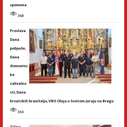
spomena
368
Proslava
Dana
pobjede,
Dana
domovins
ke
zahvalno
sti, Dana
hrvatskih branitelja, VRO Oluja u Svetom Juraju na Bregu
364
Tišina