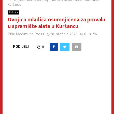
Kuršancu
Policija
Dvojica mladića osumnjičena za provalu
u spremište alata u Kuršancu
Piše
Međimurje Press
28. siječnja 2026
0
56
PODIJELI
0