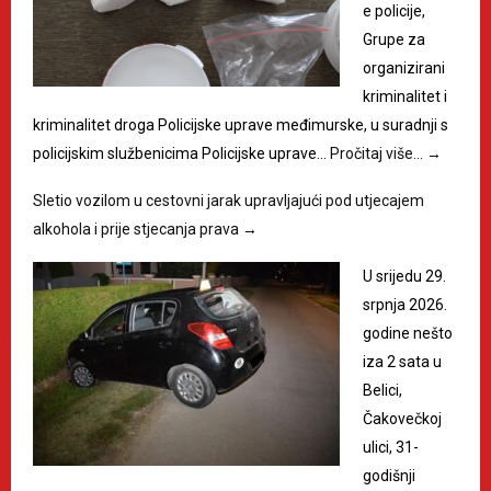
e policije,
Grupe za
organizirani
kriminalitet i
kriminalitet droga Policijske uprave međimurske, u suradnji s
policijskim službenicima Policijske uprave…
Pročitaj više…
→
Sletio vozilom u cestovni jarak upravljajući pod utjecajem
alkohola i prije stjecanja prava
→
U srijedu 29.
srpnja 2026.
godine nešto
iza 2 sata u
Belici,
Čakovečkoj
ulici, 31-
godišnji