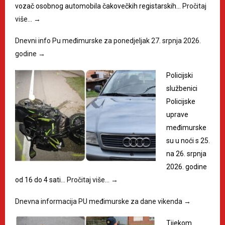
vozač osobnog automobila čakovečkih registarskih…
Pročitaj
više…
→
Dnevni info Pu međimurske za ponedjeljak 27. srpnja 2026.
godine
→
Policijski
službenici
Policijske
uprave
međimurske
su u noći s 25.
na 26. srpnja
2026. godine
od 16 do 4 sati…
Pročitaj više…
→
Dnevna informacija PU međimurske za dane vikenda
→
Tijekom