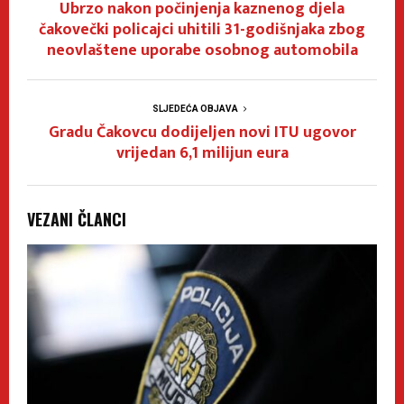
Ubrzo nakon počinjenja kaznenog djela
čakovečki policajci uhitili 31-godišnjaka zbog
neovlaštene uporabe osobnog automobila
SLJEDEĆA OBJAVA
Gradu Čakovcu dodijeljen novi ITU ugovor
vrijedan 6,1 milijun eura
VEZANI ČLANCI