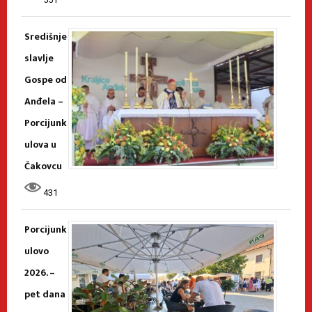
Središnje
slavlje
Gospe od
Anđela –
Porcijunk
ulova u
Čakovcu
431
Porcijunk
ulovo
2026. –
pet dana