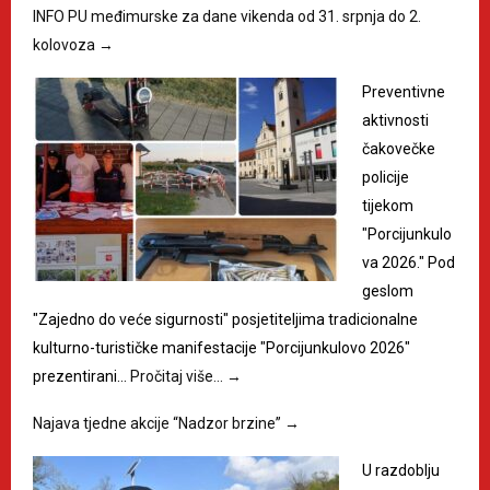
INFO PU međimurske za dane vikenda od 31. srpnja do 2.
kolovoza
→
Preventivne
aktivnosti
čakovečke
policije
tijekom
"Porcijunkulo
va 2026." Pod
geslom
"Zajedno do veće sigurnosti" posjetiteljima tradicionalne
kulturno-turističke manifestacije "Porcijunkulovo 2026"
prezentirani…
Pročitaj više…
→
Najava tjedne akcije “Nadzor brzine”
→
U razdoblju