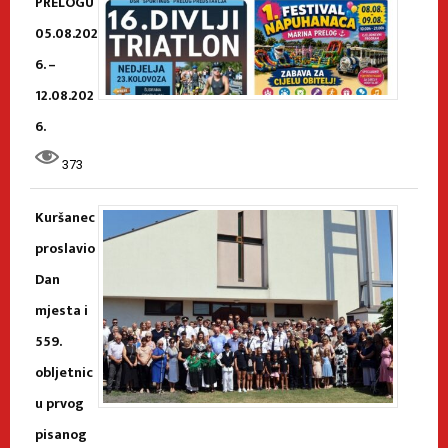
PRELOGU
05.08.202
6. –
12.08.202
6.
373
Kuršanec
proslavio
Dan
mjesta i
559.
obljetnic
u prvog
pisanog