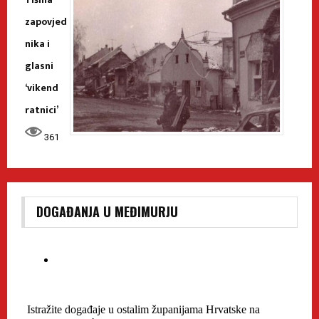
zapovjed
nika i
glasni
‘vikend
ratnici’
361
DOGAĐANJA U MEĐIMURJU