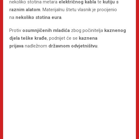
nekoliko stotina metara
električnog kabla
te
kutiju s
raznim alatom
. Materijalnu štetu vlasnik je procijenio
na
nekoliko stotina eura
.
Protiv
osumnjičenih mladića
zbog počinitelja
kaznenog
djela teške krađe
, podnijet će se
kaznena
prijava
nadležnom
državnom odvjetništvu
.