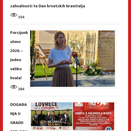
zahvalnosti te Dan hrvatskih branitelja
394
Porcijunk
ulovo
2026. –
Jedno
veliko
hvala!
384
DOGAĐA
NJA U
GRADU