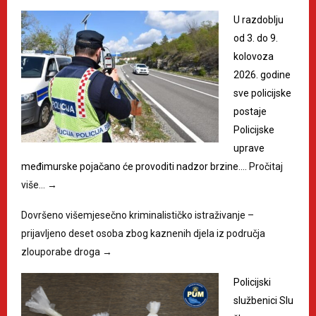
U razdoblju
od 3. do 9.
kolovoza
2026. godine
sve policijske
postaje
Policijske
uprave
međimurske pojačano će provoditi nadzor brzine.…
Pročitaj
više…
→
Dovršeno višemjesečno kriminalističko istraživanje –
prijavljeno deset osoba zbog kaznenih djela iz područja
zlouporabe droga
→
Policijski
službenici Slu