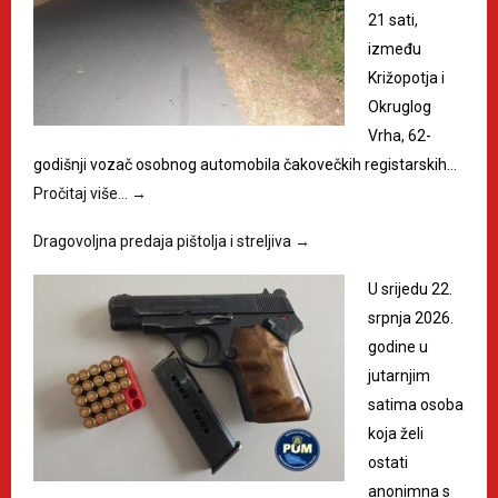
21 sati,
između
Križopotja i
Okruglog
Vrha, 62-
godišnji vozač osobnog automobila čakovečkih registarskih…
Pročitaj više…
→
Dragovoljna predaja pištolja i streljiva
→
U srijedu 22.
srpnja 2026.
godine u
jutarnjim
satima osoba
koja želi
ostati
anonimna s