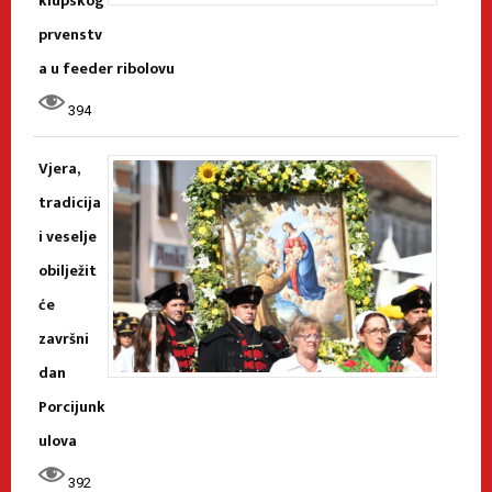
klupskog
prvenstv
a u feeder ribolovu
394
Vjera,
tradicija
i veselje
obilježit
će
završni
dan
Porcijunk
ulova
392