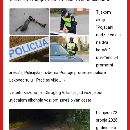
Tijekom
akcije
"Pojačani
nadzor vozila
na dva
kotača“
utvrđeno 54
prometni
prekršaj Policijski službenici Postaje prometne policije
Čakovec su u…
Pročitaj više…
→
Između Križopotja i Okruglog Vrha uslijed vožnje pod
utjecajem alkohola vozilom završio van ceste
→
U srijedu 22.
srpnja 2026.
godine oko