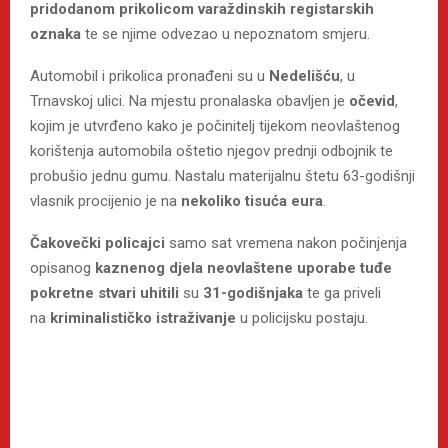
pridodanom prikolicom varaždinskih registarskih
oznaka
te se njime odvezao u nepoznatom smjeru.
Automobil i prikolica pronađeni su u
Nedelišću
, u
Trnavskoj ulici. Na mjestu pronalaska obavljen je
očevid
,
kojim je utvrđeno kako je počinitelj tijekom neovlaštenog
korištenja automobila oštetio njegov prednji odbojnik te
probušio jednu gumu. Nastalu materijalnu štetu 63-godišnji
vlasnik procijenio je na
nekoliko tisuća eura
.
Čakovečki policajci
samo sat vremena nakon počinjenja
opisanog
kaznenog djela neovlaštene uporabe tuđe
pokretne stvari
uhitili
su
31-godišnjaka
te ga priveli
na
kriminalističko istraživanje
u policijsku postaju.