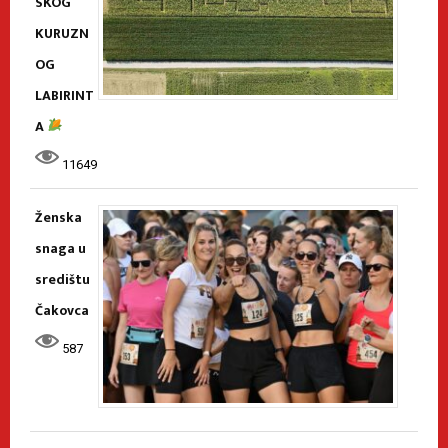
SKOG
KURUZN
OG
LABIRINT
A
11649
Ženska
snaga u
središtu
Čakovca
587