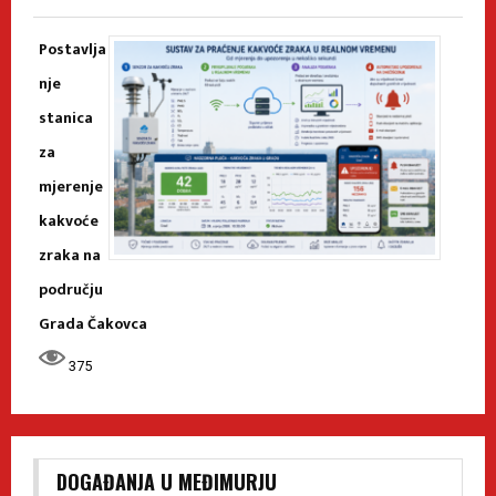
Postavlja
nje
stanica
za
mjerenje
kakvoće
zraka na
području
Grada Čakovca
375
DOGAĐANJA U MEĐIMURJU