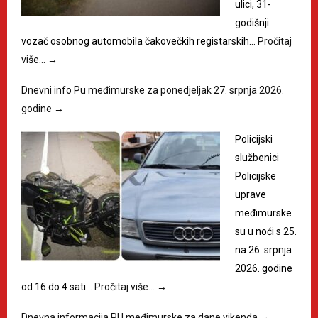
ulici, 31-
godišnji
vozač osobnog automobila čakovečkih registarskih…
Pročitaj
više…
→
Dnevni info Pu međimurske za ponedjeljak 27. srpnja 2026.
godine
→
Policijski
službenici
Policijske
uprave
međimurske
su u noći s 25.
na 26. srpnja
2026. godine
od 16 do 4 sati…
Pročitaj više…
→
Dnevna informacija PU međimurske za dane vikenda
→