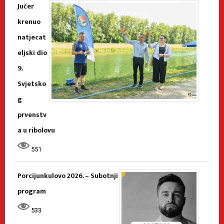
Jučer
krenuo
natjecat
eljski dio
9.
Svjetsko
g
prvenstv
a u ribolovu
551
Porcijunkulovo 2026. – Subotnji
program
533