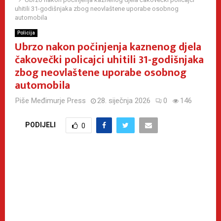
uhitili 31-godišnjaka zbog neovlaštene uporabe osobnog
automobila
Policija
Ubrzo nakon počinjenja kaznenog djela
čakovečki policajci uhitili 31-godišnjaka
zbog neovlaštene uporabe osobnog
automobila
Piše
Međimurje Press
28. siječnja 2026
0
146
PODIJELI
0