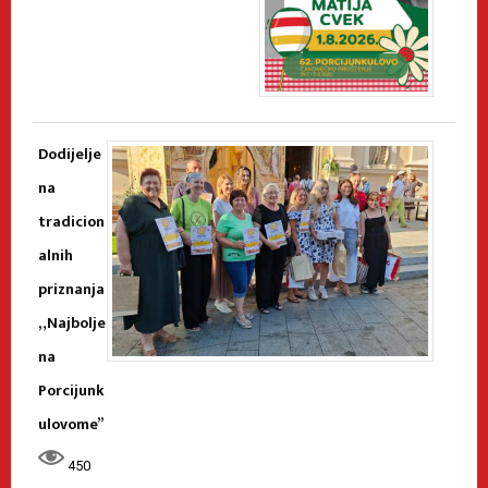
Dodijelje
na
tradicion
alnih
priznanja
„Najbolje
na
Porcijunk
ulovome”
450