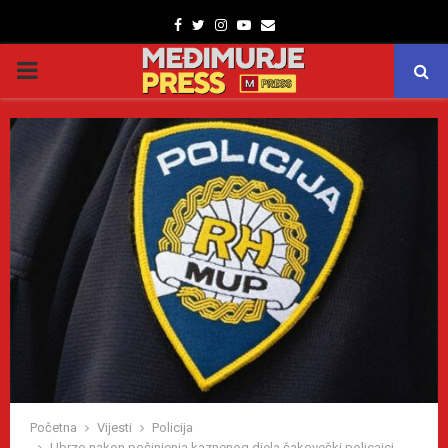
Facebook
Twitter
Instagram
Youtube
Email
PRIMARY
MENU
Početna
Vijesti
Policija
Ubrzo nakon počinjenja kaznenog djela čakovečki policajci