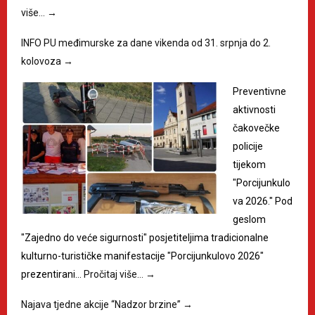
više…
→
INFO PU međimurske za dane vikenda od 31. srpnja do 2.
kolovoza
→
Preventivne
aktivnosti
čakovečke
policije
tijekom
"Porcijunkulo
va 2026." Pod
geslom
"Zajedno do veće sigurnosti" posjetiteljima tradicionalne
kulturno-turističke manifestacije "Porcijunkulovo 2026"
prezentirani…
Pročitaj više…
→
Najava tjedne akcije “Nadzor brzine”
→