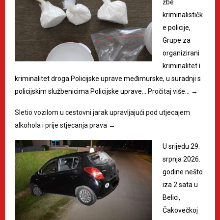
žbe
kriminalističk
e policije,
Grupe za
organizirani
kriminalitet i
kriminalitet droga Policijske uprave međimurske, u suradnji s
policijskim službenicima Policijske uprave…
Pročitaj više…
→
Sletio vozilom u cestovni jarak upravljajući pod utjecajem
alkohola i prije stjecanja prava
→
U srijedu 29.
srpnja 2026.
godine nešto
iza 2 sata u
Belici,
Čakovečkoj