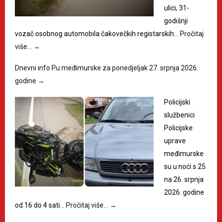
ulici, 31-
godišnji
vozač osobnog automobila čakovečkih registarskih…
Pročitaj
više…
→
Dnevni info Pu međimurske za ponedjeljak 27. srpnja 2026.
godine
→
Policijski
službenici
Policijske
uprave
međimurske
su u noći s 25.
na 26. srpnja
2026. godine
od 16 do 4 sati…
Pročitaj više…
→