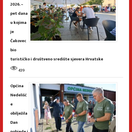
2026. –
pet dana
u kojima
je
Čakovec
bio
turističko i društveno središte sjevera Hrvatske
439
Općina
Nedelišć
e
obilježila
Dan
pobjede i