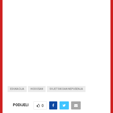
EDUKACIJA
HODOŠAN
SVJETSKI DAN NEPUŠENJA
PODIJELI
0