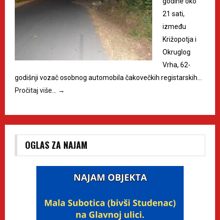
godine oko
21 sati,
između
Križopotja i
Okruglog
Vrha, 62-
godišnji vozač osobnog automobila čakovečkih registarskih…
Pročitaj više…
→
OGLAS ZA NAJAM