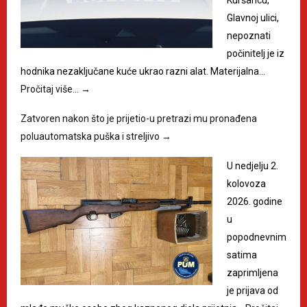
Kuršancu,
Glavnoj ulici,
nepoznati
počinitelj je iz
hodnika nezaključane kuće ukrao razni alat. Materijalna…
Pročitaj više…
→
Zatvoren nakon što je prijetio-u pretrazi mu pronađena
poluautomatska puška i streljivo
→
U nedjelju 2.
kolovoza
2026. godine
u
popodnevnim
satima
zaprimljena
je prijava od