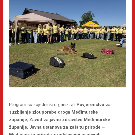
Program su zajednički organizirali
Povjerenstvo za
suzbijanje zlouporabe droga Međimurske
županije
,
Zavod za javno zdravstvo Međimurske
županije
,
Javna ustanova za zaštitu prirode –
Međimurska priroda
,
predstavnici osnovnih