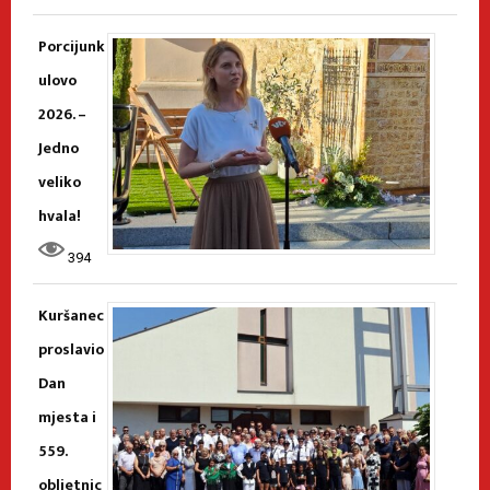
Porcijunk
ulovo
2026. –
Jedno
veliko
hvala!
394
Kuršanec
proslavio
Dan
mjesta i
559.
obljetnic