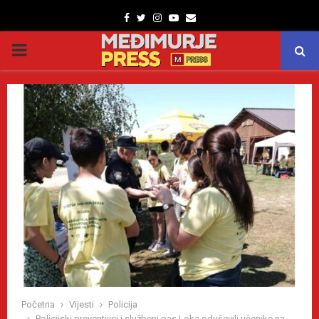
Facebook
Twitter
Instagram
Youtube
Email
PRIMARY
MENU
Početna
Vijesti
Policija
Policijski preventivci i službeni pas Loka oduševili učenike na