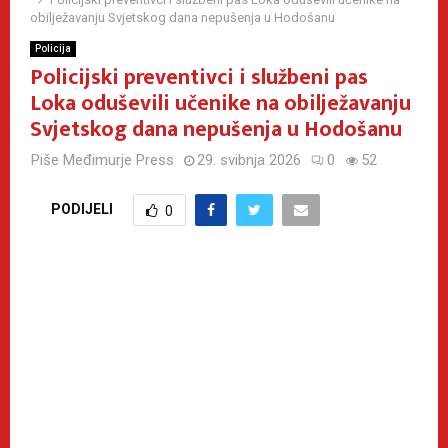
obilježavanju Svjetskog dana nepušenja u Hodošanu
Policija
Policijski preventivci i službeni pas
Loka oduševili učenike na obilježavanju
Svjetskog dana nepušenja u Hodošanu
Piše
Međimurje Press
29. svibnja 2026
0
52
PODIJELI
0