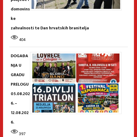
domovins
ke
zahvalnosti te Dan hrvatskih branitelja
404
DOGAĐA
NJA U
GRADU
PRELOGU
05.08.202
6. –
12.08.202
6.
397