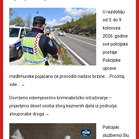
U razdoblju
od 3. do 9.
kolovoza
2026. godine
sve policijske
postaje
Policijske
uprave
međimurske pojačano će provoditi nadzor brzine.…
Pročitaj
više…
→
Dovršeno višemjesečno kriminalističko istraživanje –
prijavljeno deset osoba zbog kaznenih djela iz područja
zlouporabe droga
→
Policijski
službenici Slu