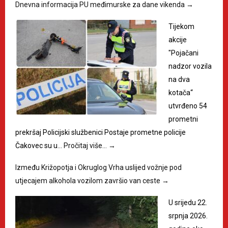
Dnevna informacija PU međimurske za dane vikenda
→
Tijekom
akcije
"Pojačani
nadzor vozila
na dva
kotača“
utvrđeno 54
prometni
prekršaj Policijski službenici Postaje prometne policije
Čakovec su u…
Pročitaj više…
→
Između Križopotja i Okruglog Vrha uslijed vožnje pod
utjecajem alkohola vozilom završio van ceste
→
U srijedu 22.
srpnja 2026.