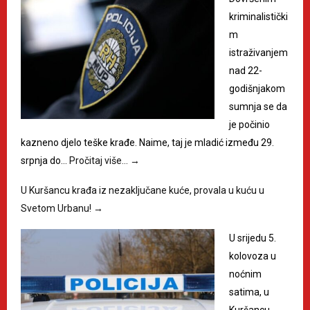
kriminalistički
m
istraživanjem
nad 22-
godišnjakom
sumnja se da
je počinio
kazneno djelo teške krađe. Naime, taj je mladić između 29.
srpnja do…
Pročitaj više…
→
U Kuršancu krađa iz nezaključane kuće, provala u kuću u
Svetom Urbanu!
→
U srijedu 5.
kolovoza u
noćnim
satima, u