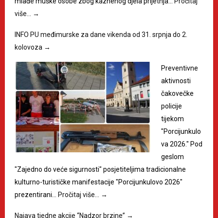
mlađe muške osobe zbog kaznenog djela prijetnja…
Pročitaj
više…
→
INFO PU međimurske za dane vikenda od 31. srpnja do 2.
kolovoza
→
Preventivne
aktivnosti
čakovečke
policije
tijekom
"Porcijunkulo
va 2026." Pod
geslom
"Zajedno do veće sigurnosti" posjetiteljima tradicionalne
kulturno-turističke manifestacije "Porcijunkulovo 2026"
prezentirani…
Pročitaj više…
→
Najava tjedne akcije “Nadzor brzine”
→