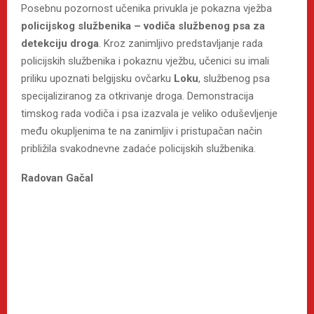
Posebnu pozornost učenika privukla je pokazna vježba
policijskog službenika – vodiča službenog psa za
detekciju droga
. Kroz zanimljivo predstavljanje rada
policijskih službenika i pokaznu vježbu, učenici su imali
priliku upoznati belgijsku ovčarku
Loku
, službenog psa
specijaliziranog za otkrivanje droga. Demonstracija
timskog rada vodiča i psa izazvala je veliko oduševljenje
među okupljenima te na zanimljiv i pristupačan način
približila svakodnevne zadaće policijskih službenika.
Radovan Gačal