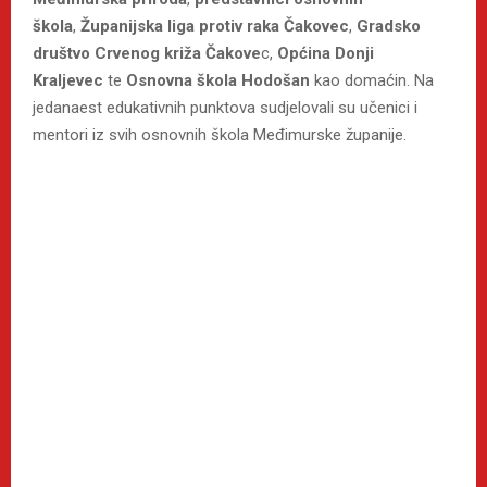
škola
,
Županijska liga protiv raka Čakovec
,
Gradsko
društvo Crvenog križa Čakove
c,
Općina Donji
Kraljevec
te
Osnovna škola Hodošan
kao domaćin. Na
jedanaest edukativnih punktova sudjelovali su učenici i
mentori iz svih osnovnih škola Međimurske županije.