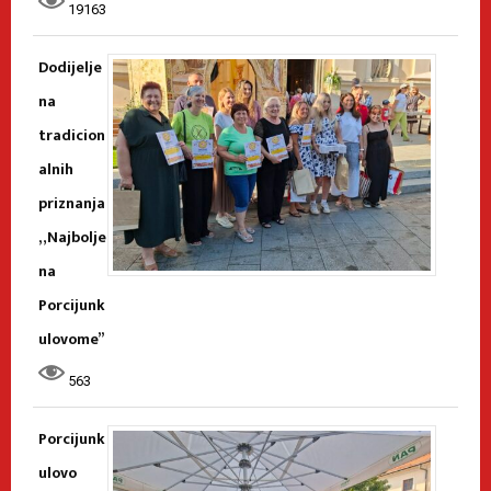
19163
Dodijelje
na
tradicion
alnih
priznanja
„Najbolje
na
Porcijunk
ulovome”
563
Porcijunk
ulovo