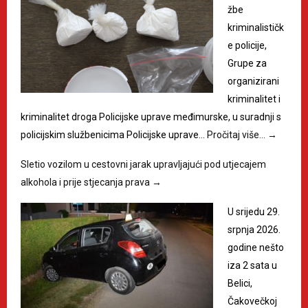
žbe
kriminalističk
e policije,
Grupe za
organizirani
kriminalitet i
kriminalitet droga Policijske uprave međimurske, u suradnji s
policijskim službenicima Policijske uprave…
Pročitaj više…
→
Sletio vozilom u cestovni jarak upravljajući pod utjecajem
alkohola i prije stjecanja prava
→
U srijedu 29.
srpnja 2026.
godine nešto
iza 2 sata u
Belici,
Čakovečkoj