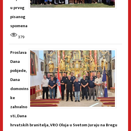
u prvog
pisanog
spomena
379
Proslava
Dana
pobjede,
Dana
domovins
ke
zahvalno
sti, Dana
hrvatskih branitelja, VRO Oluja u Svetom Juraju na Bregu