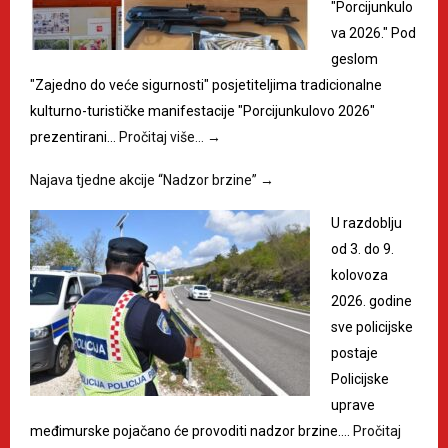
"Porcijunkulo
va 2026." Pod
geslom
"Zajedno do veće sigurnosti" posjetiteljima tradicionalne
kulturno-turističke manifestacije "Porcijunkulovo 2026"
prezentirani…
Pročitaj više…
→
Najava tjedne akcije “Nadzor brzine”
→
U razdoblju
od 3. do 9.
kolovoza
2026. godine
sve policijske
postaje
Policijske
uprave
međimurske pojačano će provoditi nadzor brzine.…
Pročitaj