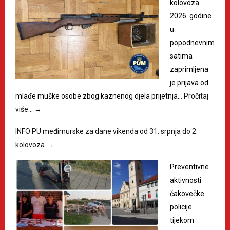
kolovoza
2026. godine
u
popodnevnim
satima
zaprimljena
je prijava od
mlađe muške osobe zbog kaznenog djela prijetnja…
Pročitaj
više…
→
INFO PU međimurske za dane vikenda od 31. srpnja do 2.
kolovoza
→
Preventivne
aktivnosti
čakovečke
policije
tijekom