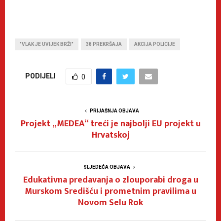
"VLAK JE UVIJEK BRŽI"
38 PREKRŠAJA
AKCIJA POLICIJE
PODIJELI
0
PRIJAŠNJA OBJAVA
Projekt „MEDEA“ treći je najbolji EU projekt u
Hrvatskoj
SLJEDEĆA OBJAVA
Edukativna predavanja o zlouporabi droga u
Murskom Središću i prometnim pravilima u
Novom Selu Rok