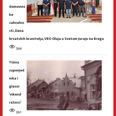
domovins
ke
zahvalno
sti, Dana
hrvatskih branitelja, VRO Oluja u Svetom Juraju na Bregu
364
Tišina
zapovjed
nika i
glasni
‘vikend
ratnici’
361