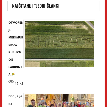
NAJČITANIJI TJEDNI ČLANCI
OTVOREN
JE
MEĐIMUR
SKOG
KURUZN
OG
LABIRINT
A
19142
Dodijelje
na