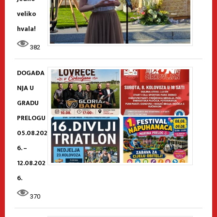
veliko
hvala!
382
DOGAĐA
NJA U
GRADU
PRELOGU
05.08.202
6. –
12.08.202
6.
370