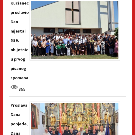
Kuršanec
proslavio
Dan
mjesta i
559.
obljetnic
u prvog
pisanog
spomena
365
Proslava
Dana
pobjede,
Dana