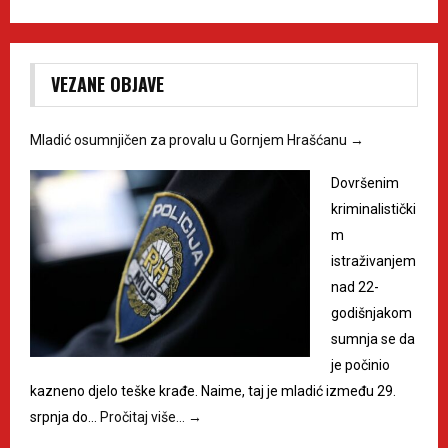
VEZANE OBJAVE
Mladić osumnjičen za provalu u Gornjem Hrašćanu
→
Dovršenim
kriminalistički
m
istraživanjem
nad 22-
godišnjakom
sumnja se da
je počinio
kazneno djelo teške krađe. Naime, taj je mladić između 29.
srpnja do…
Pročitaj više…
→