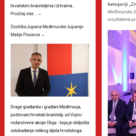
kategoriji „Z
hrvatskim braniteljima i žrtvama…
Međimursku žup
Pročitaj više…
→
rezultatima pr
Čestitka župana Međimurske županije
Matije Posavca
→
Drage građanke i građani Međimurja,
poštovani hrvatski branitelji, od Vojno-
redarstvene akcije Oluja - koja je obilježila
oslobađanje velikog dijela hrvatskoga…