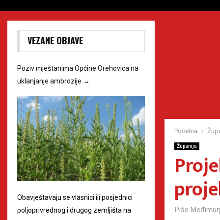
VEZANE OBJAVE
Poziv mještanima Općine Orehovica na
uklanjanje ambrozije
→
Početna
Župa
Županija
Proje
proje
Obavještavaju se vlasnici ili posjednici
Piše
Međimurj
poljoprivrednog i drugog zemljišta na