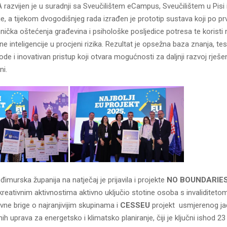
razvijen je u suradnji sa Sveučilištem eCampus, Sveučilištem u Pisi 
e, a tijekom dvogodišnjeg rada izrađen je prototip sustava koji po prv
hnička oštećenja građevina i psihološke posljedice potresa te koristi
 inteligencije u procjeni rizika. Rezultat je opsežna baza znanja, tes
ode i inovativan pristup koji otvara mogućnosti za daljnji razvoj rješe
ni.
murska županija na natječaj je prijavila i projekte
NO BOUNDARIE
kreativnim aktivnostima aktivno uključio stotine osoba s invaliditeto
ne brige o najranjivijim skupinama i
CESSEU
projekt usmjerenog ja
nih uprava za energetsko i klimatsko planiranje, čiji je ključni ishod 23