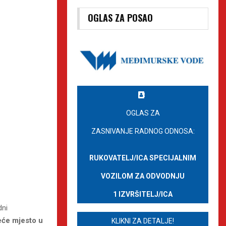
OGLAS ZA POSAO
OGLAS ZA
ZASNIVANJE RADNOG ODNOSA:
RUKOVATELJ/ICA SPECIJALNIM
VOZILOM ZA ODVODNJU
1 IZVRŠITELJ/ICA
dni
eće mjesto u
KLIKNI ZA DETALJE!