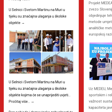
Projekt MEDEA 
zvezo Slovenij
U Selnici i Svetom Martinu na Muri u
objedinjuje te
tijeku su značajna ulaganja u školske
metode umjetne
objekte
→
analitičke met
europskoj razi
U Selnici i Svetom Martinu na Muri u
tijeku su značajna ulaganja u školske
Uz MEDEU, Međi
sportskim i re
objekte kojima će se unaprijediti uvjeti…
važnost sustav
Pročitaj više…
→
kapaciteta jav