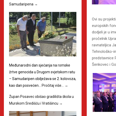
Samudaripena
→
Ovi su projekt
europskih fond
dodjeli je u 
pročelnik Upr
ravnateljica 
Tehnološko-i
predstavnice
Šenkovec i Go
Međunarodni dan sjećanja na romske
žrtve genocida u Drugom svjetskom ratu
– Samudaripen obilježava se 2. kolovoza,
kao dan posvećen…
Pročitaj više…
→
Župan Posavec obišao gradilišta škola u
Murskom Središću i Vratišincu
→