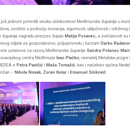
i još jednom potvrdili visoku učinkovitost Međimurske županije u kori
ova, osobito u području inovacija, sigurnosti, uključivosti i održivog 
ime županije nagradu preuzeo župan
Matija Posavec,
a svečanosti su n
avnog odjela za gospodarstvo, poljoprivredu i turizam
Darko Radano
Javne ustanove za razvoj Međimurske županije
Sandra Polanec Mari
novacijskog centra Međimurje
Ivan Plačko
, ravnatelj Metalske jezgre
 REDEA-e
Petra Pavičić
i
Maša Tomašić
, kao i načelnici općina Nedel
ričan –
Nikola Novak
,
Zoran Kolar
i
Emanuel Sinković
.