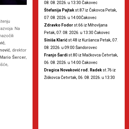
08. 08. 2026. u 13:30 Čakovec
Štefanija Pajtak
st.87 iz Čakovca Petak,
07. 08. 2026. u 14:00Čakovec
štenju
Zdravko Fodor
st.66 iz Mihovljana
razvoja. Na
Petak, 07. 08. 2026. u 13:30 Čakovec
azočili
Siniša Klarić
st.48 iz Kuršanca Petak, 07.
vić
,
08. 2026. u 09:00 Šandorovec
nović
, direktor
Franjo Šardi
st.80 iz Mačkovca Četvrtak,
Mario Šercer
,
06. 08. 2026. u 14:00 Čakovec
išće,
Dragica Novaković rođ. Radek
st.76 iz
Žiškovca Četvrtak, 06. 08. 2026. u 13:30