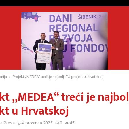
nija
Projekt „MEDEA“ treći je najbolji EU projekt u Hrvatskoj
kt „MEDEA“ treći je najbol
kt u Hrvatskoj
e Press
4. prosinca 2025
0
45