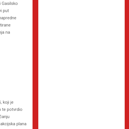
i Gasilsko
i put
 napredne
tirane
nja na
S
, koji je
m te potvrdio
čanju
 akcijska plana