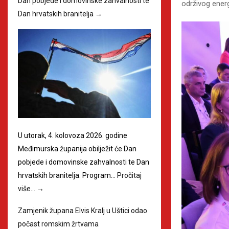
Dan pobjede i domovinske zahvalnosti te
održivog energ
Dan hrvatskih branitelja
→
U utorak, 4. kolovoza 2026. godine
Međimurska županija obilježit će Dan
pobjede i domovinske zahvalnosti te Dan
hrvatskih branitelja. Program…
Pročitaj
više…
→
Zamjenik župana Elvis Kralj u Uštici odao
počast romskim žrtvama