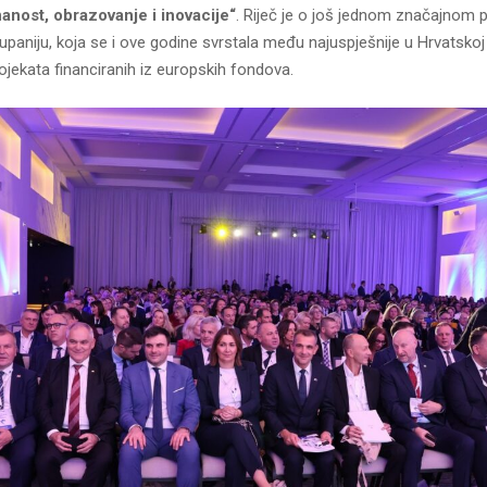
nanost, obrazovanje i inovacije“
. Riječ je o još jednom značajnom p
aniju, koja se i ove godine svrstala među najuspješnije u Hrvatskoj p
ojekata financiranih iz europskih fondova.