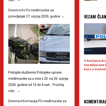
Dnevni info Pu međimurske za
VEZANI ČLA
ponedjeljak 27. srpnja 2026. godine
→
-represivna akcija
Računalna prijevara
U Kuršancu kr
arkirajte
nezaključane k
mislite na druge
kuću u Svetom
Policijski službenici Policijske uprave
međimurske su u noći s 25. na 26. srpnja
2026. godine od 16 do 4 sati…
Pročitaj
više…
→
KOMENTIRA
Dnevna informacija PU međimurske za