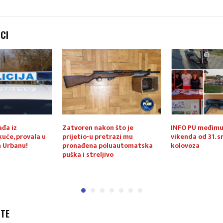
NCI
ađa iz
Zatvoren nakon što je
INFO PU međimu
uće, provala u
prijetio-u pretrazi mu
vikenda od 31. sr
 Urbanu!
pronađena poluautomatska
kolovoza
puška i streljivo
JTE