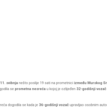
11. svibnja
nešto poslije 19 sati na prometnici
između Murskog Sre
godila se
prometna nesreća
u kojoj je ozlijeđen
32-godišnji voza
eća dogodila se kada je
36-godišnji vozač
upravljao osobnim aut