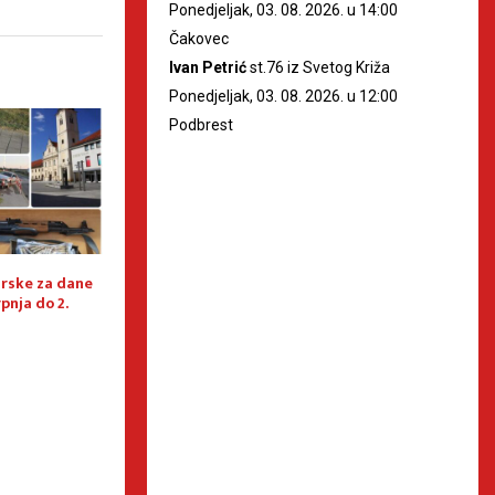
Ponedjeljak, 03. 08. 2026. u 14:00
Čakovec
Ivan Petrić
st.76 iz Svetog Križa
Ponedjeljak, 03. 08. 2026. u 12:00
Podbrest
rske za dane
Najava tjedne akcije “Nadzor
Dovršeno višemje
pnja do 2.
brzine”
kriminalističko is
prijavljeno deset
kaznenih djela iz
zlouporabe droga