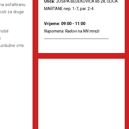
Ulica:
JOSIPA BEDEKOVIĆA kb.28, ULICA
na asfaltiranu
MARTANE nep. 1-7, par. 2-4.
osti za druge
Vrijeme: 09:00 - 11:00
mobil
Napomena: Radovi na NN mreži
i
--------------------------------------------------------
 uzdužne crte.