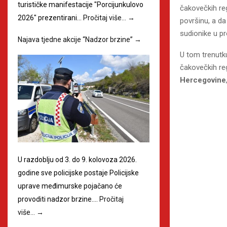
turističke manifestacije "Porcijunkulovo
čakovečkih reg
2026" prezentirani…
Pročitaj više…
→
površinu, a da
sudionike u p
Najava tjedne akcije “Nadzor brzine”
→
U tom trenutk
čakovečkih re
Hercegovine
U razdoblju od 3. do 9. kolovoza 2026.
godine sve policijske postaje Policijske
uprave međimurske pojačano će
provoditi nadzor brzine.…
Pročitaj
više…
→