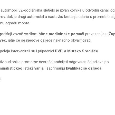
utomobil 32-godišnjaka sletjelo je izvan kolnika u odvodni kanal, gd
rov, dok je drugi automobil u nastavku kretanja udario u prometnu sign
tnu ogradu mosta.
-godišnji vozač vozilom
hitne medicinske pomoći
prevezen je u
Žup
ovec
, gdje će se njegove ozljede naknadno okvalificirati.
đaja intervenirali su i pripadnici
DVD-a Mursko Središće
.
otiv sudionika prometne nesreće podnijeti odgovarajuće prijave po
minalističkog istraživanja
i zaprimanju
kvalifikacije ozljeda
.
l