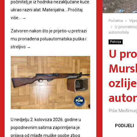
počinitelj je iz hodnika nezaključane kuće
ukrao razni alat. Materijalna…
Pročitaj
više…
→
Početna
Vijes
U prometnoj
Zatvoren nakon što je prijetio-u pretrazi
automobila
mu pronađena poluautomatska puška i
Policija
U pr
streljivo
→
Mursk
ozlij
auto
Piše
Međimurj
U nedjelju 2. kolovoza 2026. godine u
PODIJELI
popodnevnim satima zaprimljena je
prijava od mlađe muške osobe zbog