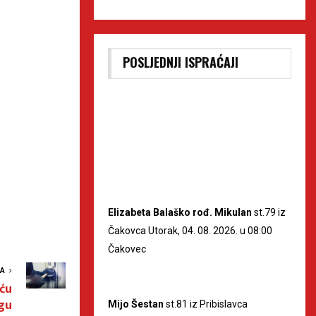
POSLJEDNJI ISPRAĆAJI
Elizabeta Balaško rođ. Mikulan
st.79 iz
Čakovca Utorak, 04. 08. 2026. u 08:00
Čakovec
VA
uću
gu
Mijo Šestan
st.81 iz Pribislavca