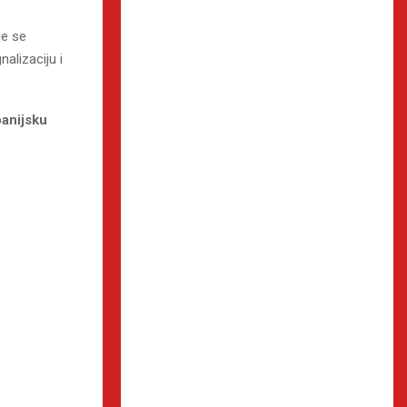
je se
alizaciju i
anijsku