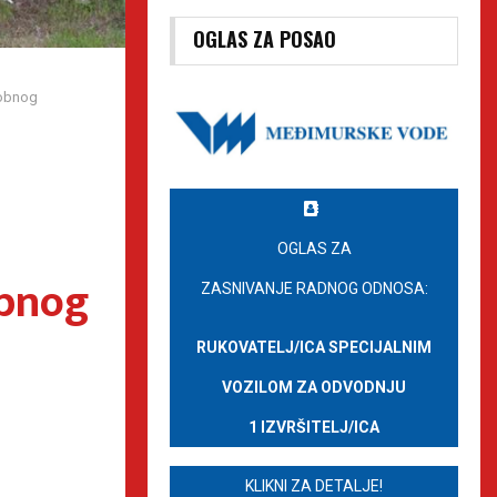
OGLAS ZA POSAO
sobnog
OGLAS ZA
obnog
ZASNIVANJE RADNOG ODNOSA:
RUKOVATELJ/ICA SPECIJALNIM
VOZILOM ZA ODVODNJU
1 IZVRŠITELJ/ICA
KLIKNI ZA DETALJE!