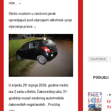
više…
→
Sletio vozilom u cestovni jarak
upravljajući pod utjecajem alkohola i prije
stjecanja prava
→
IZLIJETANJE
PODIJELI
U srijedu 29. srpnja 2026. godine nešto
iza 2 sata u Belici, Čakovečkoj ulici, 31-
P
godišnji vozač osobnog automobila
Cr
čakovečkih registarskih…
Pročitaj
T
više…
→