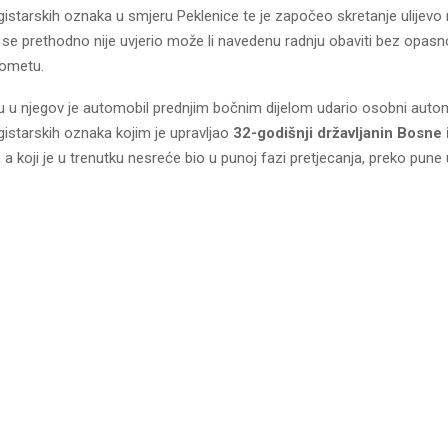
istarskih oznaka u smjeru Peklenice te je započeo skretanje ulijevo 
 se prethodno nije uvjerio može li navedenu radnju obaviti bez opasn
rometu.
u u njegov je automobil prednjim bočnim dijelom udario osobni auto
gistarskih oznaka kojim je upravljao
32-godišnji državljanin Bosne 
, a koji je u trenutku nesreće bio u punoj fazi pretjecanja, preko pune