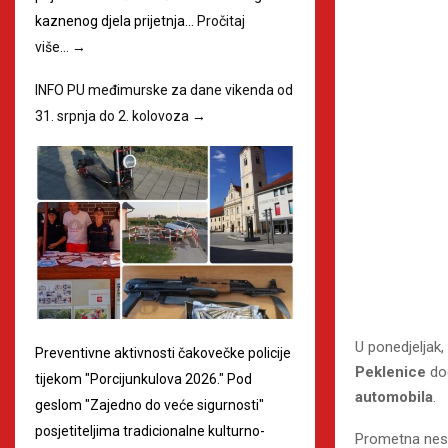
kaznenog djela prijetnja…
Pročitaj
više…
→
INFO PU međimurske za dane vikenda od
31. srpnja do 2. kolovoza
→
U ponedjeljak,
Preventivne aktivnosti čakovečke policije
Peklenice
do
tijekom "Porcijunkulova 2026." Pod
automobila
.
geslom "Zajedno do veće sigurnosti"
posjetiteljima tradicionalne kulturno-
Prometna nesr