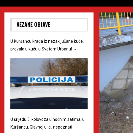
VEZANE OBJAVE
U Kuršancu krađa iz nezaključane kuće,
provala u kuću u Svetom Urbanu!
→
U srijedu 5. kolovoza u noćnim satima, u
Kuršancu, Glavnoj ulici, nepoznati