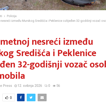
ti
Policija
 nesreći između Murskog Središća i Peklenice ozlijeđen 32-godišnji vozač o
ometnoj nesreći između
og Središća i Peklenice
eđen 32-godišnji vozač os
mobila
e Press
12. svibnja 2026
0
56
0