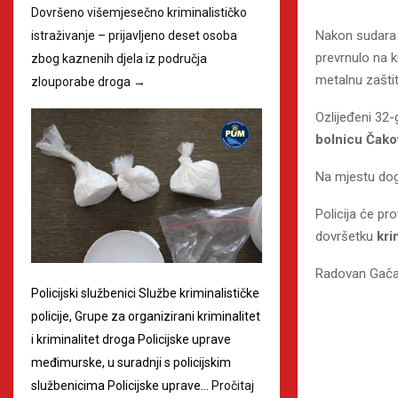
Dovršeno višemjesečno kriminalističko
Nakon sudara a
istraživanje – prijavljeno deset osoba
prevrnulo na k
zbog kaznenih djela iz područja
metalnu zašti
zlouporabe droga
→
Ozlijeđeni 32
bolnicu Čak
Na mjestu doga
Policija će pr
dovršetku
kri
Radovan Gača
Policijski službenici Službe kriminalističke
policije, Grupe za organizirani kriminalitet
i kriminalitet droga Policijske uprave
međimurske, u suradnji s policijskim
službenicima Policijske uprave…
Pročitaj