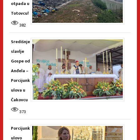
otpada u
Totovcu!
382
Središnje
slavlje
Gospe od
Anđela –
Porcijunk
ulova u
Čakovcu
373
Porcijunk
ulovo