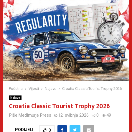
Početna
Vijesti
Najave
Croatia Classic Tourist Trophy 2026
Najave
Croatia Classic Tourist Trophy 2026
Piše
Međimurje Press
12. svibnja 2026
0
49
PODIJELI
0