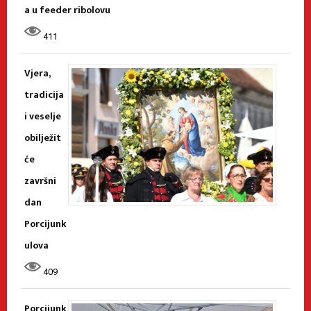
a u feeder ribolovu
411
Vjera,
tradicija
i veselje
obilježit
će
završni
dan
Porcijunk
ulova
409
Porcijunk