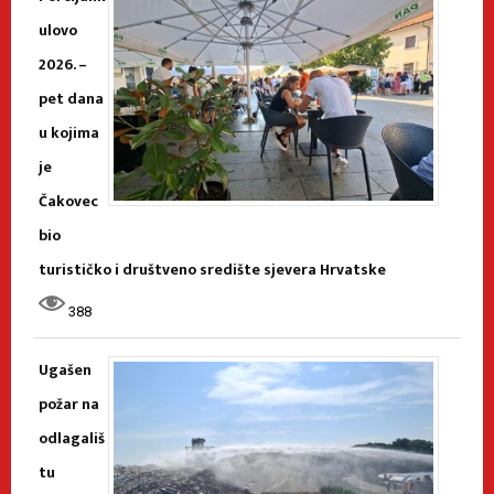
ulovo
2026. –
pet dana
u kojima
je
Čakovec
bio
turističko i društveno središte sjevera Hrvatske
388
Ugašen
požar na
odlagališ
tu