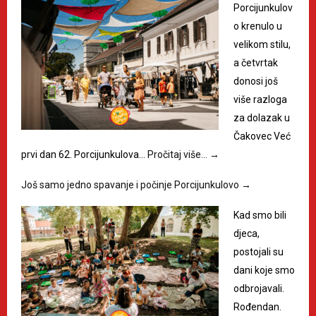
Porcijunkulov
o krenulo u
velikom stilu,
a četvrtak
donosi još
više razloga
za dolazak u
Čakovec Već
prvi dan 62. Porcijunkulova…
Pročitaj više…
→
Još samo jedno spavanje i počinje Porcijunkulovo
→
Kad smo bili
djeca,
postojali su
dani koje smo
odbrojavali.
Rođendan.