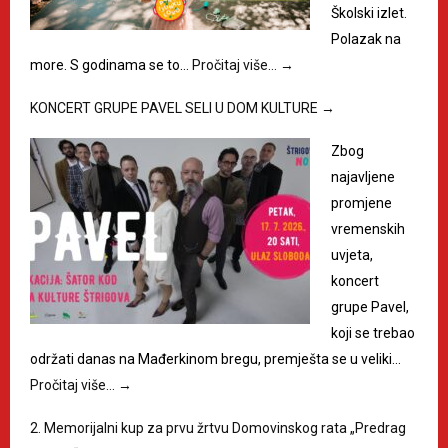
Školski izlet.
Polazak na
more. S godinama se to…
Pročitaj više…
→
KONCERT GRUPE PAVEL SELI U DOM KULTURE
→
Zbog
najavljene
promjene
vremenskih
uvjeta,
koncert
grupe Pavel,
koji se trebao
održati danas na Mađerkinom bregu, premješta se u veliki…
Pročitaj više…
→
2. Memorijalni kup za prvu žrtvu Domovinskog rata „Predrag