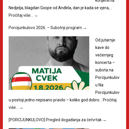
korijenima.
Nedjelja, blagdan Gospe od Anđela, dan je kada se vjera,…
Pročitaj više…
→
Porcijunkulovo 2026. – Subotnji program
→
Od jutarnje
kave do
večernjeg
koncerta –
subota na
Porcijunkulov
u Na
Porcijunkulov
u postoji jedno nepisano pravilo – koliko god dobro…
Pročitaj
više…
→
[PORCIJUNKULOVO] Pregled događanja za četvrtak
→