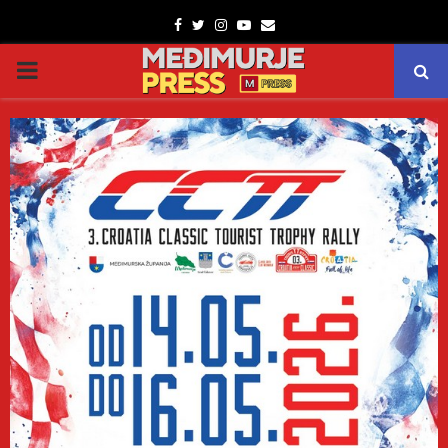
Facebook
Twitter
Instagram
Youtube
Email
PRIMARY
MENU