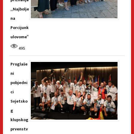
„Najbolje
na
Porcijunk
ulovome”
495
Proglaše
ni
pobjedni
ci
Svjetsko
g
klupskog
prvenstv