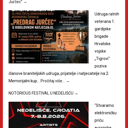
Jurčec“
→
Udruga ratnih
veterana 1.
gardijske
brigade
Hrvatske
vojske
„Tigrovi“
poziva
članove braniteljskih udruga, prijatelje i natjecatelje na 2.
Memorijalni kup…
Pročitaj više…
→
NOTORIOUS FESTIVAL U NEDELIŠĆU
→
"Stvaramo
elektroničku
priču
europske