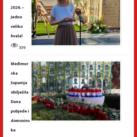
2026. –
Jedno
veliko
hvala!
339
Međimur
ska
županija
obilježila
Dana
pobjede i
domovins
ke