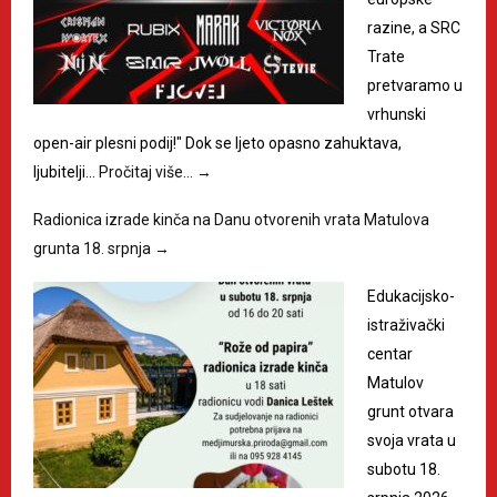
razine, a SRC
Trate
pretvaramo u
vrhunski
open-air plesni podij!" Dok se ljeto opasno zahuktava,
ljubitelji…
Pročitaj više…
→
Radionica izrade kinča na Danu otvorenih vrata Matulova
grunta 18. srpnja
→
Edukacijsko-
istraživački
centar
Matulov
grunt otvara
svoja vrata u
subotu 18.