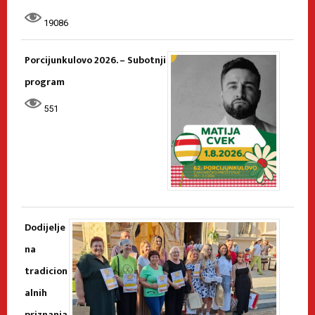
19086
Porcijunkulovo 2026. – Subotnji
program
551
Dodijelje
na
tradicion
alnih
priznanja