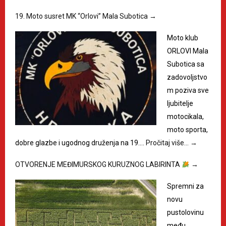
19. Moto susret MK “Orlovi” Mala Subotica
→
Moto klub
ORLOVI Mala
Subotica sa
zadovoljstvo
m poziva sve
ljubitelje
motocikala,
moto sporta,
dobre glazbe i ugodnog druženja na 19.…
Pročitaj više…
→
OTVORENJE MEĐIMURSKOG KURUZNOG LABIRINTA
→
Spremni za
novu
pustolovinu
među