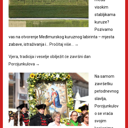
visokim
stabljikama
kuruze?
Pozivamo
vas na otvorenje Međimurskog kuruznog labirinta – mjesta
zabave, istraživanja i…
Pročitaj više…
→
Vjera, tradicija i veselje obilježit će završni dan
Porcijunkulova
→
Na samom
završetku
petodnevnog
slavlja,
Porcijunkulov
o se vraća
svojim