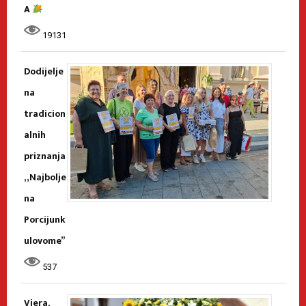
A
19131
Dodijelje
na
tradicion
alnih
priznanja
„Najbolje
na
Porcijunk
ulovome”
537
Vjera,