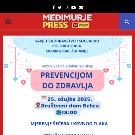
Facebook
Twitter
Instagram
Youtube
Email
PRIMARY
MENU