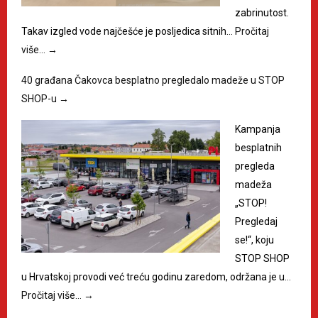
zabrinutost.
Takav izgled vode najčešće je posljedica sitnih…
Pročitaj
više…
→
40 građana Čakovca besplatno pregledalo madeže u STOP
SHOP-u
→
Kampanja
besplatnih
pregleda
madeža
„STOP!
Pregledaj
se!“, koju
STOP SHOP
u Hrvatskoj provodi već treću godinu zaredom, održana je u…
Pročitaj više…
→