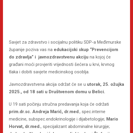
Savjet za zdravstvo i socijalnu politiku SDP-a Međimurske
županije poziva vas na
edukacijski skup “Prevencijom
do zdravlja” i javnozdravstvenu akciju
na kojoj će
građani moći provjeriti vrijednosti šećera u krvi, krvnog
tlaka i dobiti savjete medicinskog osoblja.
Javnozdravstvena akcija održat će se u
utorak, 25. ožujka
2025., od 18 sati u Društvenom domu u Belici.
U 19 sati počinju stručna predavanja koja će održati
prim.dr.sc. Andreja Marić, dr.med
., spec.interne
medicine, subspec.endokrinologije i dijabetologije;
Mario
Horvat, dr.med.
, specijalizant abdominalne kirurgije;