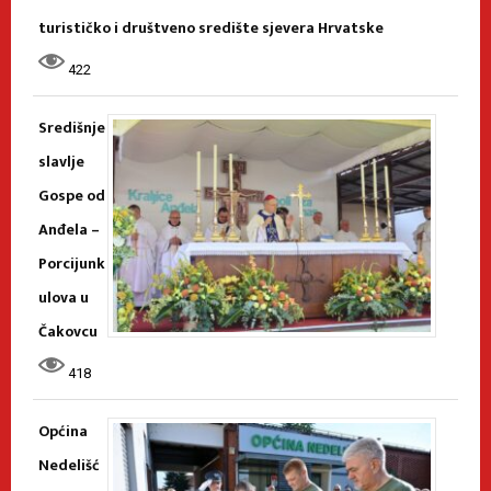
turističko i društveno središte sjevera Hrvatske
422
Središnje
slavlje
Gospe od
Anđela –
Porcijunk
ulova u
Čakovcu
418
Općina
Nedelišć