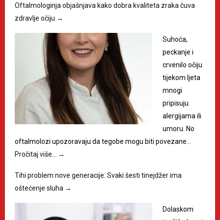
Oftalmologinja objašnjava kako dobra kvaliteta zraka čuva
zdravlje očiju
→
Suhoća,
peckanje i
crvenilo očiju
tijekom ljeta
mnogi
pripisuju
alergijama ili
umoru. No
oftalmolozi upozoravaju da tegobe mogu biti povezane…
Pročitaj više…
→
Tihi problem nove generacije: Svaki šesti tinejdžer ima
oštećenje sluha
→
Dolaskom