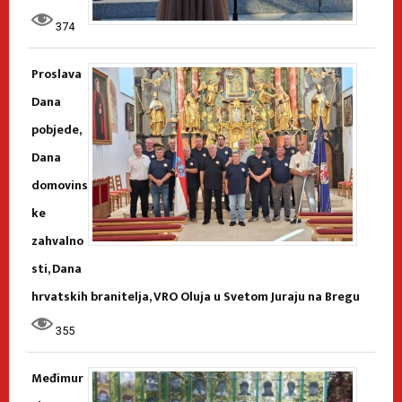
374
Proslava
Dana
pobjede,
Dana
domovins
ke
zahvalno
sti, Dana
hrvatskih branitelja, VRO Oluja u Svetom Juraju na Bregu
355
Međimur