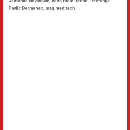
Jadranka Novaković, bacc.radiol.techn
. i
Štefanija
Pavlic Bermanec, mag.med.tech
.