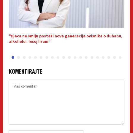
“Djeca ne smiju postati nova generacija ovisnika o duhanu,
Z
alkoholu i lošoj hrani”
KOMENTIRAJTE