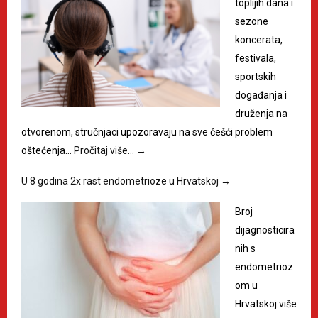
toplijih dana i
sezone
koncerata,
festivala,
sportskih
događanja i
druženja na
otvorenom, stručnjaci upozoravaju na sve češći problem
oštećenja…
Pročitaj više…
→
U 8 godina 2x rast endometrioze u Hrvatskoj
→
Broj
dijagnosticira
nih s
endometrioz
om u
Hrvatskoj više