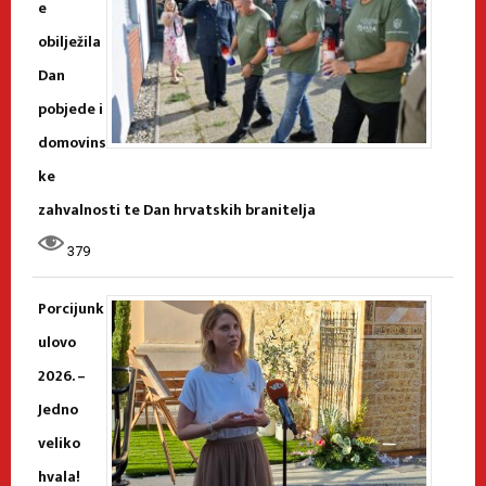
e
obilježila
Dan
pobjede i
domovins
ke
zahvalnosti te Dan hrvatskih branitelja
379
Porcijunk
ulovo
2026. –
Jedno
veliko
hvala!