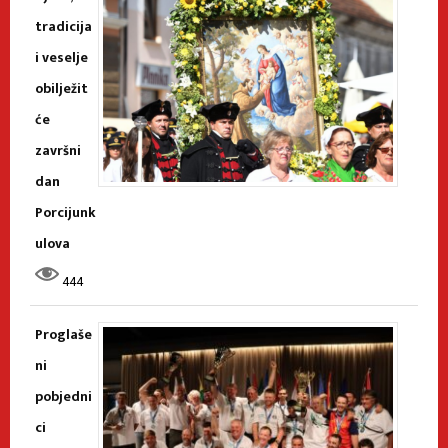
tradicija
i veselje
obilježit
će
završni
dan
Porcijunk
ulova
444
Proglaše
ni
pobjedni
ci