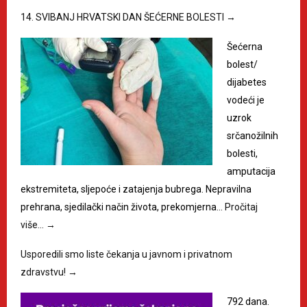
14. SVIBANJ HRVATSKI DAN ŠEĆERNE BOLESTI
→
Šećerna
bolest/
dijabetes
vodeći je
uzrok
srčanožilnih
bolesti,
amputacija
ekstremiteta, sljepoće i zatajenja bubrega. Nepravilna
prehrana, sjedilački način života, prekomjerna…
Pročitaj
više…
→
Usporedili smo liste čekanja u javnom i privatnom
zdravstvu!
→
792 dana.