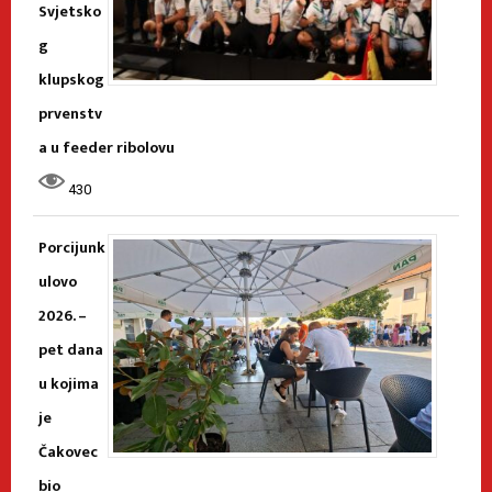
Svjetsko
g
klupskog
prvenstv
a u feeder ribolovu
430
Porcijunk
ulovo
2026. –
pet dana
u kojima
je
Čakovec
bio