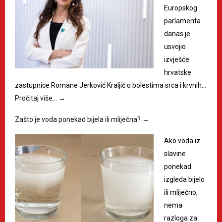
Europskog
parlamenta
danas je
usvojio
izvješće
hrvatske
zastupnice Romane Jerković Kraljić o bolestima srca i krvnih…
Pročitaj više…
→
Zašto je voda ponekad bijela ili mliječna?
→
Ako voda iz
slavine
ponekad
izgleda bijelo
ili mliječno,
nema
razloga za