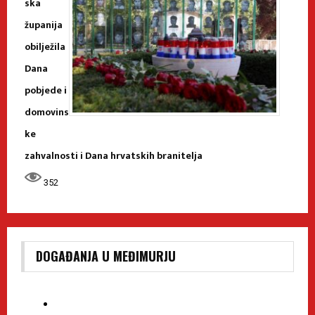
ska
županija
obilježila
Dana
pobjede i
domovins
ke
zahvalnosti i Dana hrvatskih branitelja
352
DOGAĐANJA U MEĐIMURJU