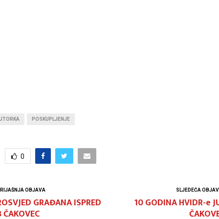
 UTORKA
POSKUPLJENJE
0
RIJAŠNJA OBJAVA
SLJEDEĆA OBJA
ROSVJED GRAĐANA ISPRED
10 GODINA HVIDR-e J
B ČAKOVEC
ČAKOVE