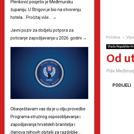
Plenković posjetio je Međimursku
županiju. U Štrigovi je bio na otvorenju
hotela…
Pročitaj više…
→
Javni poziv za dodjelu potpora za
Početna
Vijes
poticanje zapošljavanja u 2026. godini
→
Vlada Republike H
Od ut
Piše
Međimurj
PODIJELI
Obavještavam vas da je u cilju provedbe
Programa stručnog osposobljavanja i
zapošljavanja hrvatskih branitelja i
članova njihovih obitelji za razdoblje…