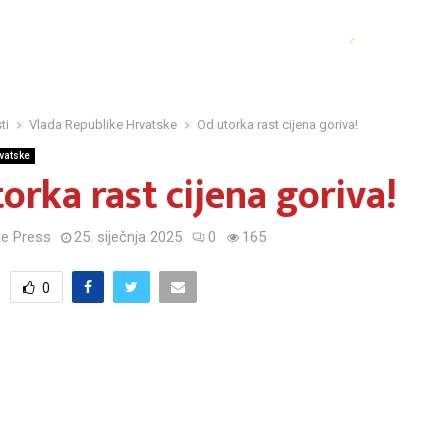
ti
Vlada Republike Hrvatske
Od utorka rast cijena goriva!
rvatske
orka rast cijena goriva!
e Press
25. siječnja 2025
0
165
0