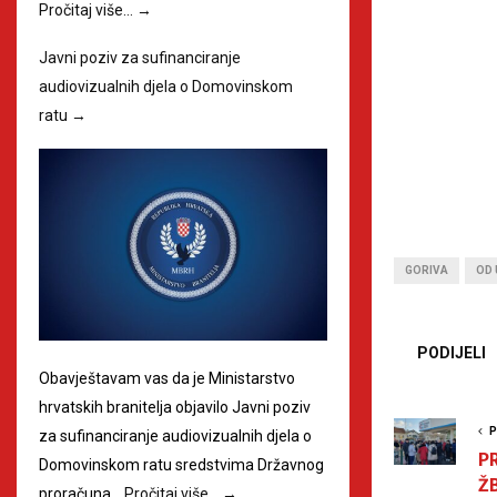
Pročitaj više…
→
Javni poziv za sufinanciranje
audiovizualnih djela o Domovinskom
ratu
→
GORIVA
OD
PODIJELI
Obavještavam vas da je Ministarstvo
hrvatskih branitelja objavilo Javni poziv
P
za sufinanciranje audiovizualnih djela o
P
Domovinskom ratu sredstvima Državnog
Ž
proračuna…
Pročitaj više…
→