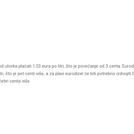
d utorka plaćati 1,53 eura po litri, što je povećanje od 3 centa. Eurod
tri, što je pet centi više, a za plavi eurodizel će biti potrebno izdvojiti
četiri centa više.