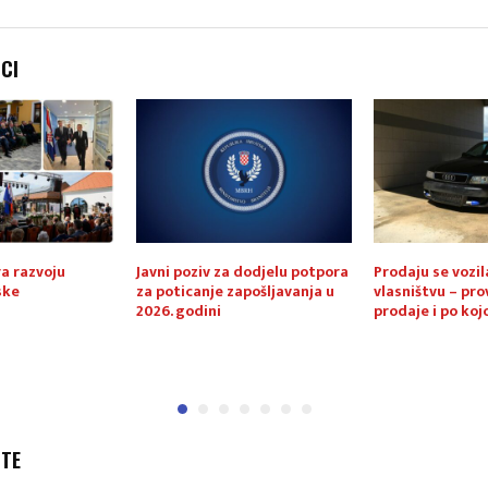
NCI
a razvoju
Javni poziv za dodjelu potpora
Prodaju se vozi
ske
za poticanje zapošljavanja u
vlasništvu – pro
2026. godini
prodaje i po kojo
JTE