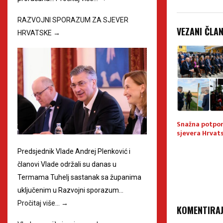
RAZVOJNI SPORAZUM ZA SJEVER
VEZANI ČLA
HRVATSKE
→
ijela Nacionalni
Međimurskim vodama uručen
Snažna potpor
ne politike
ugovor vrijednosti 2,6 mil
sjevera Hrvat
rvatske do 2030.
EURA
Predsjednik Vlade Andrej Plenković i
članovi Vlade održali su danas u
Termama Tuhelj sastanak sa županima
uključenim u Razvojni sporazum…
Pročitaj više…
→
KOMENTIRA