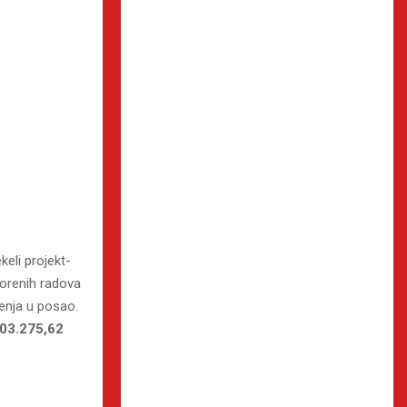
keli projekt-
vorenih radova
đenja u posao.
103.275,62