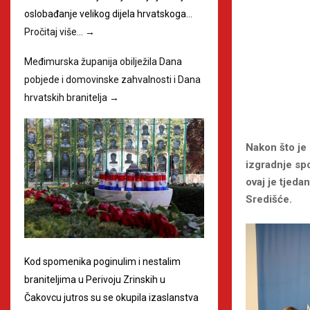
oslobađanje velikog dijela hrvatskoga…
Pročitaj više…
→
Međimurska županija obilježila Dana
pobjede i domovinske zahvalnosti i Dana
hrvatskih branitelja
→
Nakon što je 
izgradnje sp
ovaj je tjeda
Središće.
Kod spomenika poginulim i nestalim
braniteljima u Perivoju Zrinskih u
Čakovcu jutros su se okupila izaslanstva