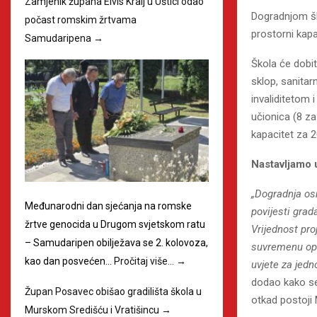
Zamjenik župana Elvis Kralj u Uštici odao
Dogradnjom šk
počast romskim žrtvama
prostorni kapa
Samudaripena
→
Škola će dobit
sklop, sanitar
invaliditetom
učionica (8 z
kapacitet za 2
Nastavljamo 
„Dogradnja os
Međunarodni dan sjećanja na romske
povijesti grad
žrtve genocida u Drugom svjetskom ratu
Vrijednost pro
– Samudaripen obilježava se 2. kolovoza,
suvremenu opre
kao dan posvećen…
Pročitaj više…
→
uvjete za jed
dodao kako se
Župan Posavec obišao gradilišta škola u
otkad postoji
Murskom Središću i Vratišincu
→