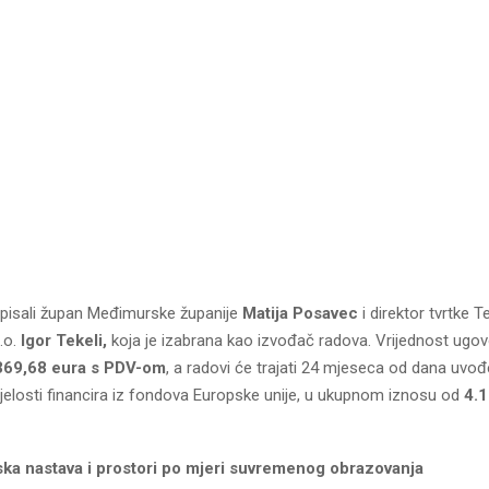
pisali župan Međimurske županije
Matija Posavec
i direktor tvrtke Te
o.o.
Igor Tekeli,
koja je izabrana kao izvođač radova. Vrijednost ugo
369,68 eura s PDV-om
, a radovi će trajati 24 mjeseca od dana uvo
ijelosti financira iz fondova Europske unije, u ukupnom iznosu od
4.
a nastava i prostori po mjeri suvremenog obrazovanja