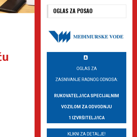
OGLAS ZA POSAO
ću
OGLAS ZA
ZASNIVANJE RADNOG ODNOSA:
RUKOVATELJ/ICA SPECIJALNIM
VOZILOM ZA ODVODNJU
1 IZVRŠITELJ/ICA
KLIKNI ZA DETALJE!