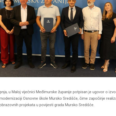
rpnja, u Maloj vijećnici Međimurske županije potpisan je ugovor o izv
 modernizaciji Osnovne škole Mursko Središće, čime započinje realiz
 obrazovnih projekata u povijesti grada Mursko Središće.