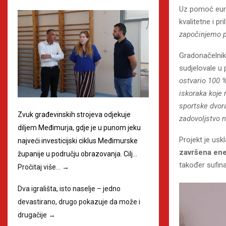
Uz pomoć euro
kvalitetne i 
započinjemo pr
Gradonačelni
sudjelovale u 
ostvario 100 %
iskoraka koje 
sportske dvor
Zvuk građevinskih strojeva odjekuje
zadovoljstvo n
diljem Međimurja, gdje je u punom jeku
Projekt je usk
najveći investicijski ciklus Međimurske
završena ene
županije u području obrazovanja. Cilj…
također sufin
Pročitaj više…
→
Dva igrališta, isto naselje – jedno
devastirano, drugo pokazuje da može i
drugačije
→