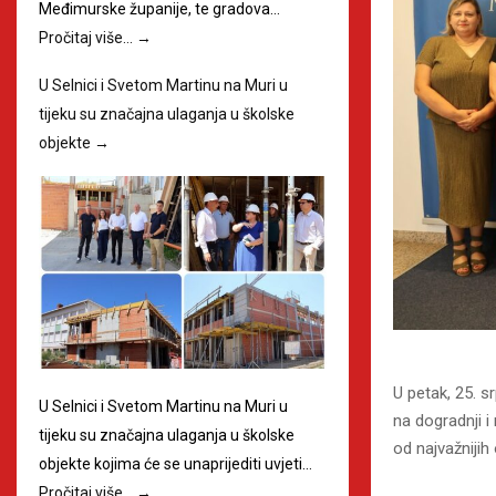
Međimurske županije, te gradova…
Pročitaj više…
→
U Selnici i Svetom Martinu na Muri u
tijeku su značajna ulaganja u školske
objekte
→
U petak, 25. s
U Selnici i Svetom Martinu na Muri u
na dogradnji i
tijeku su značajna ulaganja u školske
od najvažnijih
objekte kojima će se unaprijediti uvjeti…
Pročitaj više…
→