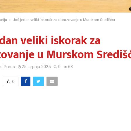
nija
Još jedan veliki iskorak za obrazovanje u Murskom Središću
edan veliki iskorak za
zovanje u Murskom Središ
e Press
25. srpnja 2025
0
63
0