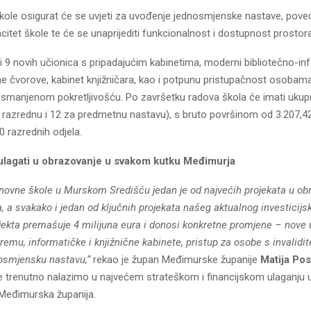
ole osigurat će se uvjeti za uvođenje jednosmjenske nastave, pove
citet škole te će se unaprijediti funkcionalnost i dostupnost prostora
i 9 novih učionica s pripadajućim kabinetima, moderni bibliotečno-in
ne čvorove, kabinet knjižničara, kao i potpunu pristupačnost osobam
 i smanjenom pokretljivošću. Po završetku radova škola će imati uku
a razrednu i 12 za predmetnu nastavu), s bruto površinom od 3.207,42
0 razrednih odjela.
ulagati u obrazovanje u svakom kutku Međimurja
novne škole u Murskom Središću jedan je od najvećih projekata u ob
a, a svakako i jedan od ključnih projekata našeg aktualnog investicijs
jekta premašuje 4 milijuna eura i donosi konkretne promjene – nove 
mu, informatičke i knjižnične kabinete, pristup za osobe s invalidi
nosmjensku nastavu,“
rekao je župan Međimurske županije
Matija Po
 trenutno nalazimo u najvećem strateškom i financijskom ulaganju 
 Međimurska županija.