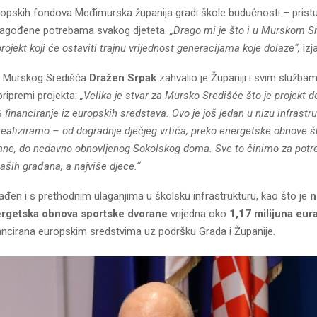
pskih fondova Međimurska županija gradi škole budućnosti – prist
prilagođene potrebama svakog djeteta.
„Drago mi je što i u Murskom S
ojekt koji će ostaviti trajnu vrijednost generacijama koje dolaze“,
izj
k Murskog Središća
Dražen Srpak
zahvalio je Županiji i svim služba
pripremi projekta:
„Velika je stvar za Mursko Središće što je projekt 
 financiranje iz europskih sredstava. Ovo je još jedan u nizu infrastr
realiziramo – od dogradnje dječjeg vrtića, preko energetske obnove 
ane, do nedavno obnovljenog Sokolskog doma. Sve to činimo za potre
aših građana, a najviše djece.“
lađen i s prethodnim ulaganjima u školsku infrastrukturu, kao što je
n
rgetska obnova sportske dvorane
vrijedna oko
1,17 milijuna eur
ancirana europskim sredstvima uz podršku Grada i Županije.