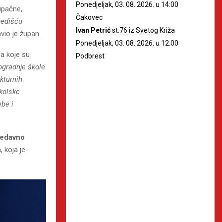
Ponedjeljak, 03. 08. 2026. u 14:00
upačne,
Čakovec
redišću
Ivan Petrić
st.76 iz Svetog Križa
avio je župan.
Ponedjeljak, 03. 08. 2026. u 12:00
ma koje su
Podbrest
dogradnje škole
ukturnih
školske
be i
edavno
a
, koja je