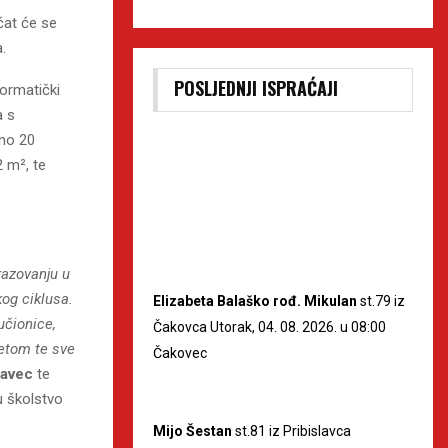
ćat će se
.
POSLJEDNJI ISPRAĆAJI
formatički
a s
pno 20
 m², te
razovanju u
kog ciklusa.
Elizabeta Balaško rođ. Mikulan
st.79 iz
učionice,
Čakovca Utorak, 04. 08. 2026. u 08:00
tetom te sve
Čakovec
savec
te
u školstvo
Mijo Šestan
st.81 iz Pribislavca