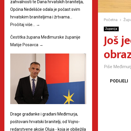
zahvalnosti te Dana hrvatskih branitelja,
Općina Nedelišće odala je počast svim
hrvatskim braniteljima i žrtvama…
Početna
Župa
Pročitaj više…
→
Županija
Još j
Čestitka župana Međimurske županije
Matije Posavca
→
obra
Piše
Međimurj
PODIJELI
Drage građanke i građani Međimurja,
poštovani hrvatski branitelji, od Vojno-
redarstvene akcije Oluja - koja je obilježila