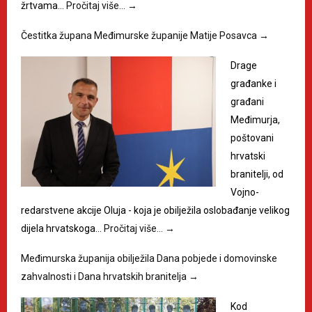
žrtvama…
Pročitaj više…
→
Čestitka župana Međimurske županije Matije Posavca
→
Drage
građanke i
građani
Međimurja,
poštovani
hrvatski
branitelji, od
Vojno-
redarstvene akcije Oluja - koja je obilježila oslobađanje velikog
dijela hrvatskoga…
Pročitaj više…
→
Međimurska županija obilježila Dana pobjede i domovinske
zahvalnosti i Dana hrvatskih branitelja
→
Kod