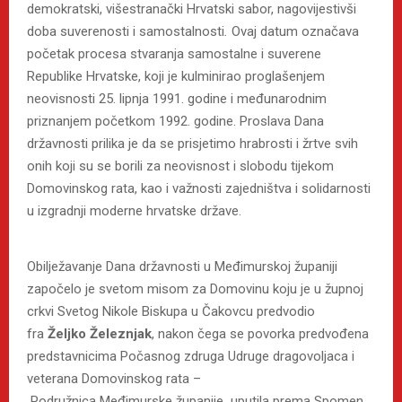
demokratski, višestranački Hrvatski sabor, nagovijestivši
doba suverenosti i samostalnosti
.
Ovaj datum označava
početak procesa stvaranja samostalne i suverene
Republike Hrvatske, koji je kulminirao proglašenjem
neovisnosti 25. lipnja 1991. godine i međunarodnim
priznanjem početkom 1992. godine. Proslava Dana
državnosti prilika je da se prisjetimo hrabrosti i žrtve svih
onih koji su se borili za neovisnost i slobodu tijekom
Domovinskog rata, kao i važnosti zajedništva i solidarnosti
u izgradnji moderne hrvatske države.
Obilježavanje Dana državnosti u Međimurskoj županiji
započelo je svetom misom za Domovinu koju je u župnoj
crkvi Svetog Nikole Biskupa u Čakovcu predvodio
fra
Željko Železnjak
, nakon čega se povorka predvođena
predstavnicima Počasnog zdruga Udruge dragovoljaca i
veterana Domovinskog rata –
Podružnica Međimurske županije
,
uputila prema Spomen