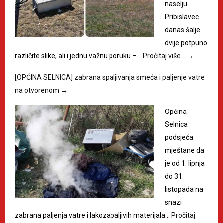
naselju
Pribislavec
danas šalje
dvije potpuno
različite slike, ali i jednu važnu poruku –…
Pročitaj više…
→
[OPĆINA SELNICA] zabrana spaljivanja smeća i paljenje vatre
na otvorenom
→
Općina
Selnica
podsjeća
mještane da
je od 1. lipnja
do 31.
listopada na
snazi
zabrana paljenja vatre i lakozapaljivih materijala…
Pročitaj