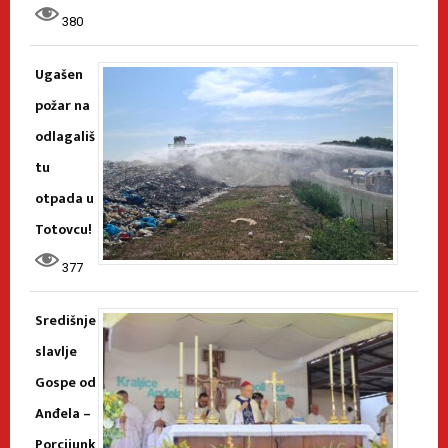
380
Ugašen
požar na
odlagališ
tu
otpada u
Totovcu!
377
Središnje
slavlje
Gospe od
Anđela –
Porcijunk