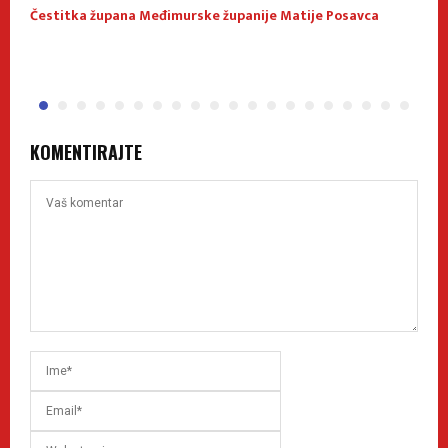
Čestitka župana Međimurske županije Matije Posavca
M
z
KOMENTIRAJTE