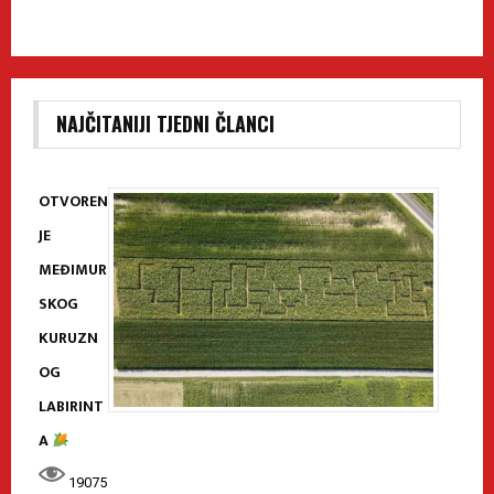
NAJČITANIJI TJEDNI ČLANCI
OTVOREN
JE
MEĐIMUR
SKOG
KURUZN
OG
LABIRINT
A
19075