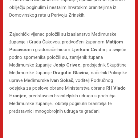
obilježju poginulim i nestalim hrvatskim braniteljima iz
Domovinskog rata u Perivoju Zrinskih.
Zajednički vijenac položili su izaslanstvo Međimurske
županije i Grada Čakovca, predvođeni županom
Matijom
Posavcom
i gradonačelnicom
Ljerkom Cividini
, a svijeće
podno spomenika položili su
,
zamjenik župana
Međimurske županije
Josip Grivec,
predsjednik Skupštine
Međimurske županije
Dragutin Glavina,
načelnik Policijske
uprave Međimurske
Ivan Sokač
, voditelj Područnog
odsjeka za poslove obrane Ministarstva obrane RH
Vlado
Hranjec
, predstavnici braniteljskih udruga s područja
Međimurske županije, obitelji poginulih branitelja te
predstavnici mnogobrojnih udruga te građani.