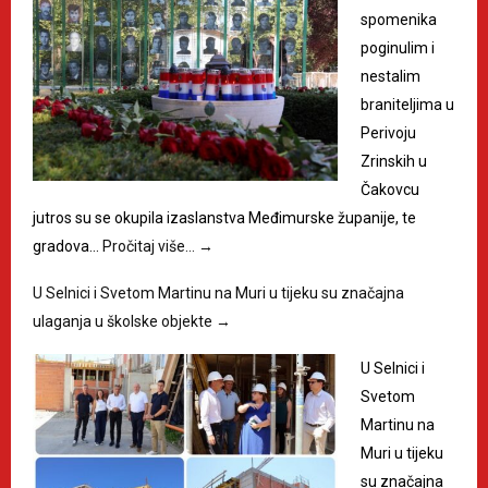
spomenika
poginulim i
nestalim
braniteljima u
Perivoju
Zrinskih u
Čakovcu
jutros su se okupila izaslanstva Međimurske županije, te
gradova…
Pročitaj više…
→
U Selnici i Svetom Martinu na Muri u tijeku su značajna
ulaganja u školske objekte
→
U Selnici i
Svetom
Martinu na
Muri u tijeku
su značajna