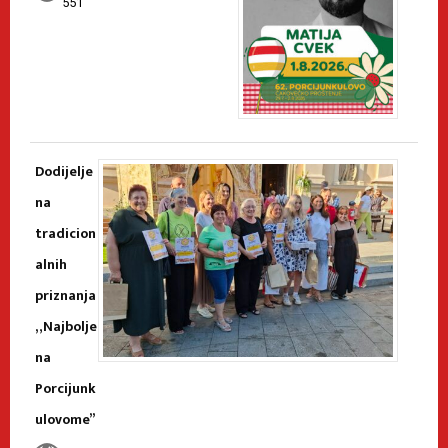
551
Dodijelje
na
tradicion
alnih
priznanja
„Najbolje
na
Porcijunk
ulovome”