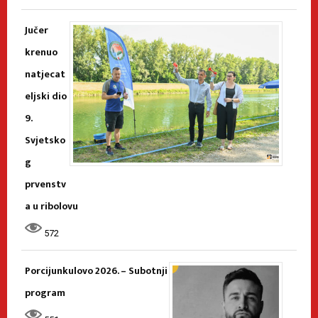
Jučer
krenuo
natjecat
eljski dio
9.
Svjetsko
g
prvenstv
a u ribolovu
572
Porcijunkulovo 2026. – Subotnji
program