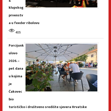
klupskog
prvenstv
a u feeder ribolovu
405
Porcijunk
ulovo
2026. –
pet dana
u kojima
je
Čakovec
bio
turističko i društveno središte sjevera Hrvatske