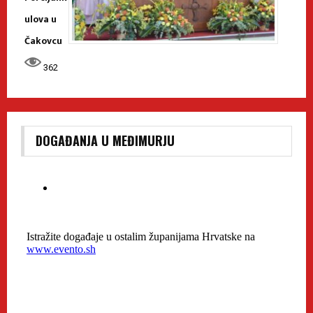
ulova u
Čakovcu
362
DOGAĐANJA U MEĐIMURJU