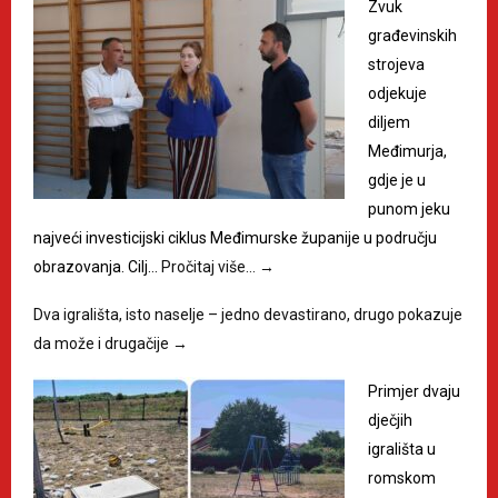
Zvuk
građevinskih
strojeva
odjekuje
diljem
Međimurja,
gdje je u
punom jeku
najveći investicijski ciklus Međimurske županije u području
obrazovanja. Cilj…
Pročitaj više…
→
Dva igrališta, isto naselje – jedno devastirano, drugo pokazuje
da može i drugačije
→
Primjer dvaju
dječjih
igrališta u
romskom