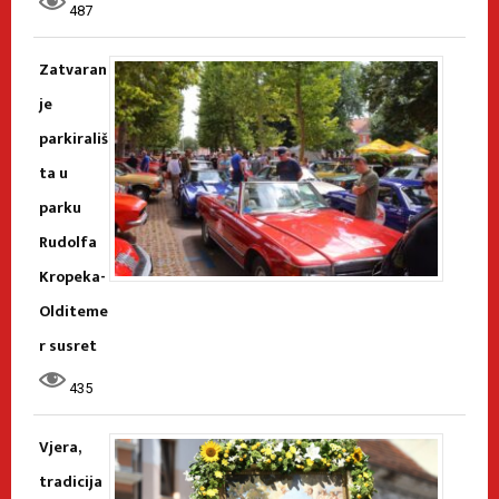
487
Zatvaran
je
parkirališ
ta u
parku
Rudolfa
Kropeka-
Olditeme
r susret
435
Vjera,
tradicija