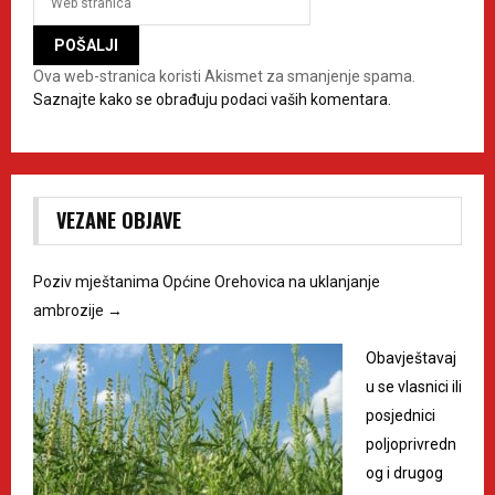
Ova web-stranica koristi Akismet za smanjenje spama.
Saznajte kako se obrađuju podaci vaših komentara.
VEZANE OBJAVE
Poziv mještanima Općine Orehovica na uklanjanje
ambrozije
→
Obavještavaj
u se vlasnici ili
posjednici
poljoprivredn
og i drugog