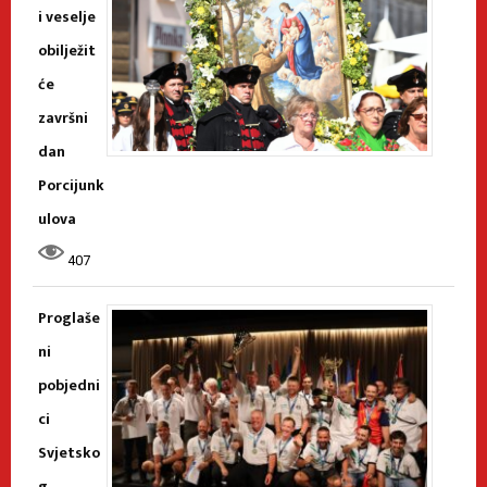
i veselje
obilježit
će
završni
dan
Porcijunk
ulova
407
Proglaše
ni
pobjedni
ci
Svjetsko
g