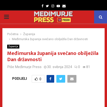
Facebook
Twitter
Instagram
Youtube
Email
PRIMARY
MENU
Početna
Županija
Međimurska županija svečano obilježila Dan državnosti
Županija
Međimurska županija svečano obilježila
Dan državnosti
Piše
Međimurje Press
30. svibnja 2024
0
81
PODIJELI
0