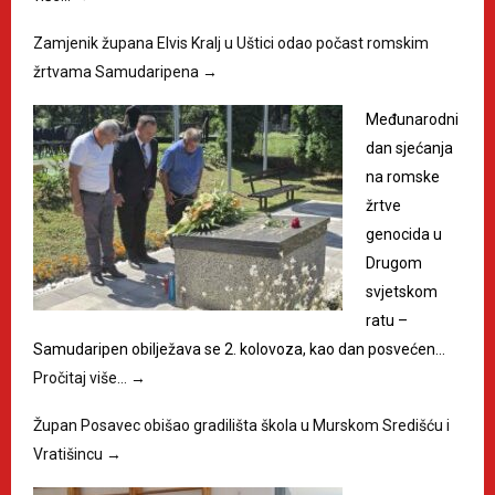
Zamjenik župana Elvis Kralj u Uštici odao počast romskim
žrtvama Samudaripena
→
Međunarodni
dan sjećanja
na romske
žrtve
genocida u
Drugom
svjetskom
ratu –
Samudaripen obilježava se 2. kolovoza, kao dan posvećen…
Pročitaj više…
→
Župan Posavec obišao gradilišta škola u Murskom Središću i
Vratišincu
→