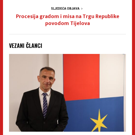
SLJEDEĆA OBJAVA
Procesija gradom i misa na Trgu Republike
povodom Tijelova
VEZANI ČLANCI