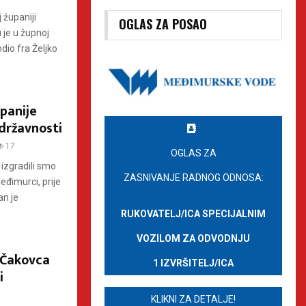
 županiji
OGLAS ZA POSAO
je u župnoj
dio fra Željko
panije
državnosti
17
OGLAS ZA
 izgradili smo
ZASNIVANJE RADNOG ODNOSA:
đimurci, prije
an je
RUKOVATELJ/ICA SPECIJALNIM
VOZILOM ZA ODVODNJU
 Čakovca
1 IZVRŠITELJ/ICA
i
KLIKNI ZA DETALJE!