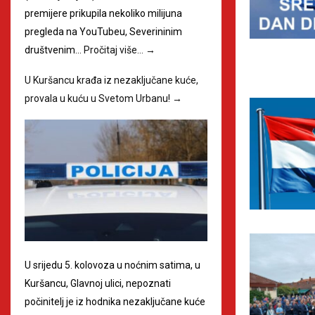
premijere prikupila nekoliko milijuna
pregleda na YouTubeu, Severininim
društvenim…
Pročitaj više…
→
U Kuršancu krađa iz nezaključane kuće,
provala u kuću u Svetom Urbanu!
→
U srijedu 5. kolovoza u noćnim satima, u
Kuršancu, Glavnoj ulici, nepoznati
počinitelj je iz hodnika nezaključane kuće