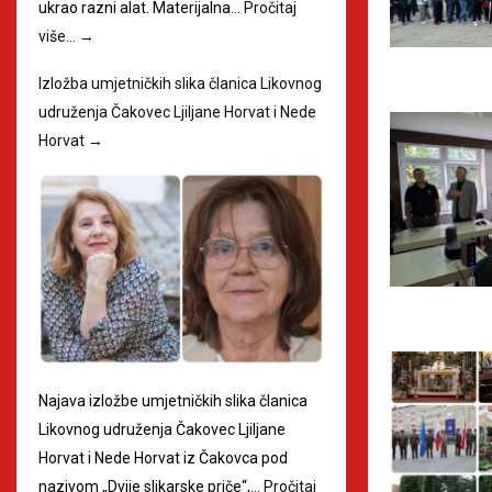
ukrao razni alat. Materijalna…
Pročitaj
više…
→
Izložba umjetničkih slika članica Likovnog
udruženja Čakovec Ljiljane Horvat i Nede
Horvat
→
Najava izložbe umjetničkih slika članica
Likovnog udruženja Čakovec Ljiljane
Horvat i Nede Horvat iz Čakovca pod
nazivom „Dvije slikarske priče“,…
Pročitaj