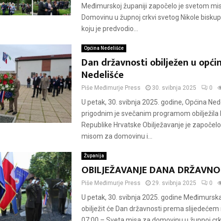
Međimurskoj županiji započelo je svetom m
Domovinu u župnoj crkvi svetog Nikole bisku
koju je predvodio...
Općina Nedelišće
Dan državnosti obilježen u općin
Nedelišće
Piše
Međimurje Press
30. svibnja 2025
0
U petak, 30. svibnja 2025. godine, Općina Ned
prigodnim je svečanim programom obilježila 
Republike Hrvatske Obilježavanje je započel
misom za domovinu i...
Županija
OBILJEŽAVANJE DANA DRŽAVNO
Piše
Međimurje Press
29. svibnja 2025
0
U petak, 30. svibnja 2025. godine Međimursk
obilježit će Dan državnosti prema slijedećem
07:00 – Sveta misa za domovinu u župnoj crkv