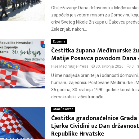
Obilježavanje Dana državnosti u Međimurskoj
započelo je svetom misom za Domovinu koju 
crkvi Svetog Nikole Biskupa u Čakovcu predvo
Železnjak, nakon...
Županija
Čestitka župana Međimurske žu
Matije Posavca povodom Dana 
Piše
Međimurje Press
30. svibnja 2026
0
U ime nasljeđa branitelja i odanosti domovini,
humanu zajednicu Poštovane Međimurke i Me
36 godina, 30. svibnja 1990. godine konstituir
demokratski, višestranački...
Grad Čakovec
Čestitka gradonačelnice Grada
Ljerke Cividini uz Dan državnost
Republike Hrvatske