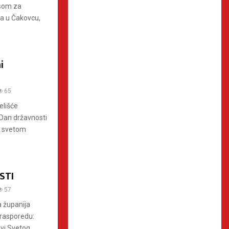
isom za
pa u Čakovcu,
i
65
elišće
Dan državnosti
o svetom
STI
57
a županija
 rasporedu:
i Svetog...