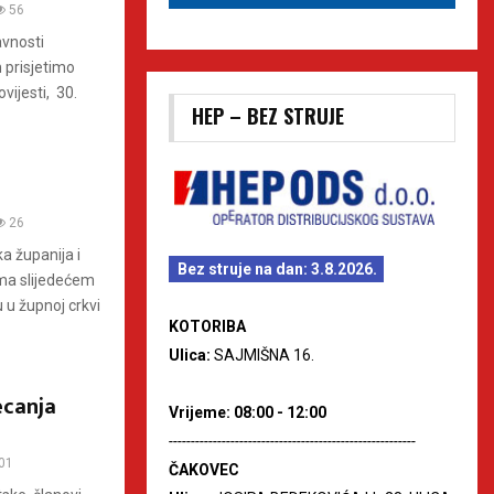
56
avnosti
 prisjetimo
vijesti, 30.
HEP – BEZ STRUJE
26
a županija i
Bez struje na dan: 3.8.2026.
ema slijedećem
u župnoj crkvi
KOTORIBA
Ulica:
SAJMIŠNA 16.
ecanja
Vrijeme: 08:00 - 12:00
--------------------------------------------------------
01
ČAKOVEC