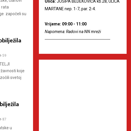
ske, članovi
Ulica:
JOSIPA BEDEKOVIĆA kb.28, ULICA
 rata
MARTANE nep. 1-7, par. 2-4.
ge započeli su
Vrijeme: 09:00 - 11:00
Napomena: Radovi na NN mreži
ilježila
--------------------------------------------------------
59
TELJI
ržavnosti koje
očili svetoj
ilježila
87
atske u