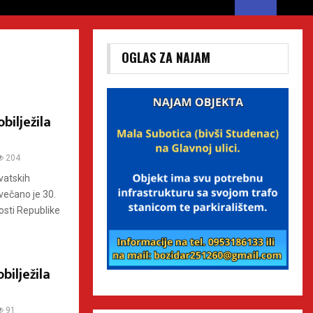
OGLAS ZA NAJAM
ilježila
204
vatskih
večano je 30.
osti Republike
ilježila
91