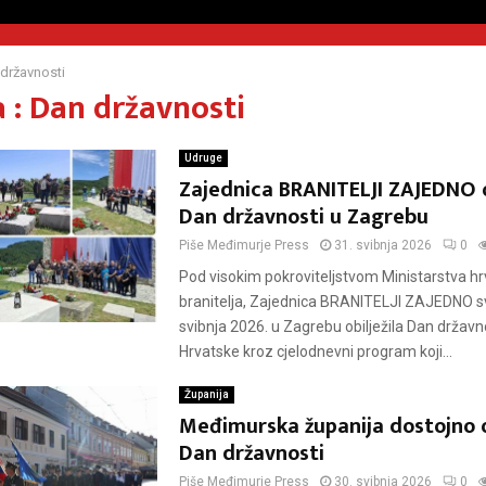
državnosti
 : Dan državnosti
Udruge
Zajednica BRANITELJI ZAJEDNO ob
Dan državnosti u Zagrebu
Piše
Međimurje Press
31. svibnja 2026
0
Pod visokim pokroviteljstvom Ministarstva hr
branitelja, Zajednica BRANITELJI ZAJEDNO s
svibnja 2026. u Zagrebu obilježila Dan državn
Hrvatske kroz cjelodnevni program koji...
Županija
Međimurska županija dostojno ob
Dan državnosti
Piše
Međimurje Press
30. svibnja 2026
0