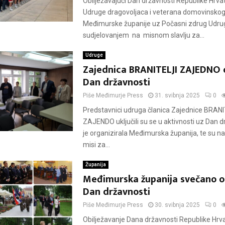
Obilježavajući Dan državnosti Republike Hrvat
Udruge dragovoljaca i veterana domovinskog
Međimurske županije uz Počasni zdrug Udru
sudjelovanjem na misnom slavlju za...
Udruge
Zajednica BRANITELJI ZAJEDNO ob
Dan državnosti
Piše
Međimurje Press
31. svibnja 2025
0
Predstavnici udruga članica Zajednice BRANI
ZAJENDO uključili su se u aktivnosti uz Dan d
je organizirala Međimurska županija, te su naz
misi za...
Županija
Međimurska županija svečano ob
Dan državnosti
Piše
Međimurje Press
30. svibnja 2025
0
Obilježavanje Dana državnosti Republike Hrv