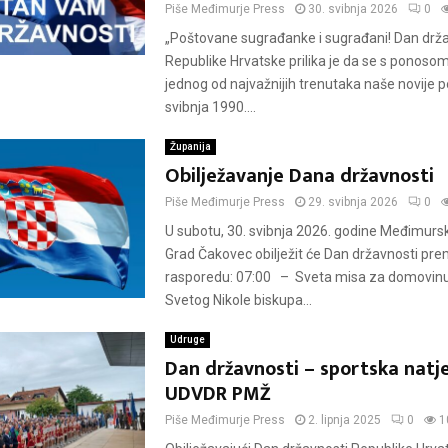
Piše
Međimurje Press
30. svibnja 2026
0
„Poštovane sugrađanke i sugrađani! Dan drž
Republike Hrvatske prilika je da se s ponosom
jednog od najvažnijih trenutaka naše novije po
svibnja 1990....
Županija
Obilježavanje Dana državnosti
Piše
Međimurje Press
29. svibnja 2026
0
U subotu, 30. svibnja 2026. godine Međimursk
Grad Čakovec obilježit će Dan državnosti pr
rasporedu: 07:00 – Sveta misa za domovinu 
Svetog Nikole biskupa...
Udruge
Dan državnosti – sportska natj
UDVDR PMŽ
Piše
Međimurje Press
2. lipnja 2025
0
1