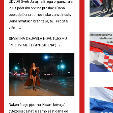
UDVDR Sveti Juraj na Bregu organizirala
je uz podršku općine proslavu Dana
pobjede Dana domovinske zahvalnosti,
Dana hrvatskih branitelja, te…
Pročitaj
više…
→
SEVERINA OBJAVILA NOVU PJESMU
‘POZOVI ME TI’ (‘ANKSIOZNA’)
→
Nakon što je pjesma 'Nisam kriva ja'
('Bezosjećajna') u samo šest dana od