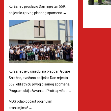
Kuršanec proslavio Dan mjesta i 559.
obljetnicu prvog pisanog spomena
→
Kuršanec je u srijedu, na blagdan Gospe
Snježne, svečano obilježio Dan mjesta i
559. obljetnicu prvog pisanog spomena.
Program obilježavanja…
Pročitaj više…
→
MDS odao počast poginulim
braniteljima!
→