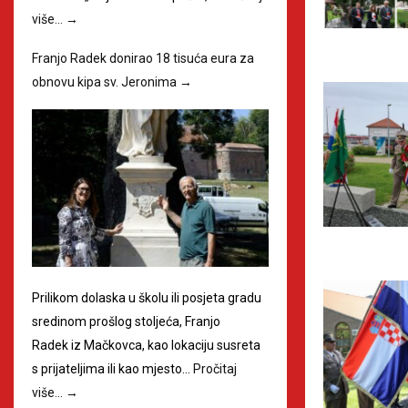
više…
→
Franjo Radek donirao 18 tisuća eura za
obnovu kipa sv. Jeronima
→
Prilikom dolaska u školu ili posjeta gradu
sredinom prošlog stoljeća, Franjo
Radek iz Mačkovca, kao lokaciju susreta
s prijateljima ili kao mjesto…
Pročitaj
više…
→