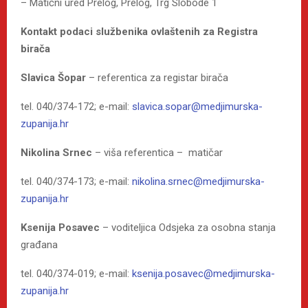
– Matični ured Prelog, Prelog, Trg Slobode 1
Kontakt podaci službenika ovlaštenih za Registra
birača
Slavica Šopar
– referentica za registar birača
tel. 040/374-172; e-mail:
slavica.sopar@medjimurska-
zupanija.hr
Nikolina Srnec
– viša referentica – matičar
tel. 040/374-173; e-mail:
nikolina.srnec@medjimurska-
zupanija.hr
Ksenija Posavec
– voditeljica Odsjeka za osobna stanja
građana
tel. 040/374-019; e-mail:
ksenija.posavec@medjimurska-
zupanija.hr