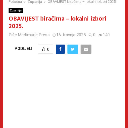
Početna
Županija
OBAVIJEST biračima – lokalni izbori 2025.
Županija
OBAVIJEST biračima – lokalni izbori
2025.
Piše
Međimurje Press
16. travnja 2025
0
140
PODIJELI
0