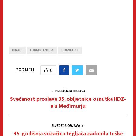
BIRAČI
LOKALNI IZBORI
OBAVIJEST
PODIJELI
0
PRIJAŠNJA OBJAVA
Svečanost proslave 35. obljetnice osnutka HDZ-
a u Međimurju
SLJEDEĆA OBJAVA
45-godišnja vozačica tegljača zadobila teške