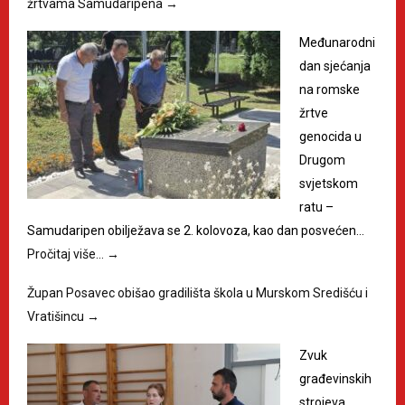
žrtvama Samudaripena
→
Međunarodni
dan sjećanja
na romske
žrtve
genocida u
Drugom
svjetskom
ratu –
Samudaripen obilježava se 2. kolovoza, kao dan posvećen…
Pročitaj više…
→
Župan Posavec obišao gradilišta škola u Murskom Središću i
Vratišincu
→
Zvuk
građevinskih
strojeva