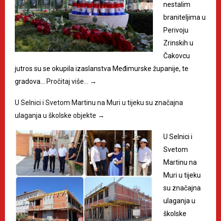
nestalim
braniteljima u
Perivoju
Zrinskih u
Čakovcu
jutros su se okupila izaslanstva Međimurske županije, te
gradova…
Pročitaj više…
→
U Selnici i Svetom Martinu na Muri u tijeku su značajna
ulaganja u školske objekte
→
U Selnici i
Svetom
Martinu na
Muri u tijeku
su značajna
ulaganja u
školske