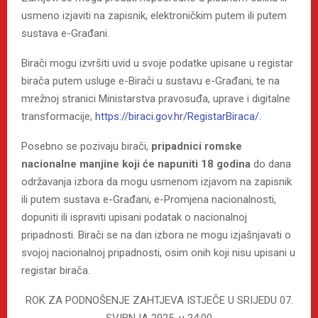
usmeno izjaviti na zapisnik, elektroničkim putem ili putem
sustava e-Građani.
Birači mogu izvršiti uvid u svoje podatke upisane u registar
birača putem usluge e-Birači u sustavu e-Građani, te na
mrežnoj stranici Ministarstva pravosuđa, uprave i digitalne
transformacije,
https://biraci.gov.hr/RegistarBiraca/
.
Posebno se pozivaju birači,
pripadnici romske
nacionalne manjine
koji će napuniti 18 godina
do dana
održavanja izbora da mogu usmenom izjavom na zapisnik
ili putem sustava e-Građani, e-Promjena nacionalnosti,
dopuniti ili ispraviti upisani podatak o nacionalnoj
pripadnosti. Birači se na dan izbora ne mogu izjašnjavati o
svojoj nacionalnoj pripadnosti, osim onih koji nisu upisani u
registar birača.
ROK ZA PODNOŠENJE ZAHTJEVA ISTJEČE U SRIJEDU 07.