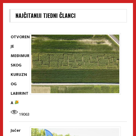
NAJČITANIJI TJEDNI ČLANCI
OTVOREN
JE
MEĐIMUR
SKOG
KURUZN
OG
LABIRINT
A
19063
Jučer