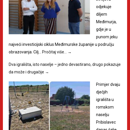
odjekuje
diljem
Međimurja,
gdje je u
punom jeku
najveći investicijski ciklus Međimurske županije u području
obrazovanja. Cilj…
Pročitaj više…
→
Dva igrališta, isto naselje – jedno devastirano, drugo pokazuje
da može i drugačije
→
Primjer dvaju
dječjih
igrališta u
romskom
naselju
Pribislavec
danas šalje