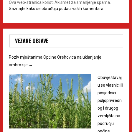
Ova web-stranica koristi Akismet za smanjenje spama.
Saznajte kako se obrađuju podaci vaših komentara.
VEZANE OBJAVE
Poziv mještanima Općine Orehovica na uklanjanje
ambrozije
→
Obavještavaj
u se vlasnici ili
posjednici
poljoprivredn
og i drugog
zemljišta na
području
općine