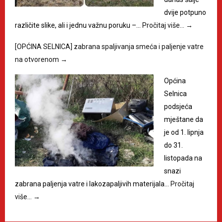
dvije potpuno
različite slike, ali i jednu važnu poruku –…
Pročitaj više…
→
[OPĆINA SELNICA] zabrana spaljivanja smeća i paljenje vatre
na otvorenom
→
Općina
Selnica
podsjeća
mještane da
je od 1. lipnja
do 31.
listopada na
snazi
zabrana paljenja vatre i lakozapaljivih materijala…
Pročitaj
više…
→