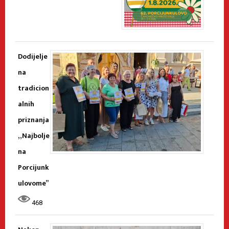
Dodijelje
na
tradicion
alnih
priznanja
„Najbolje
na
Porcijunk
ulovome”
468