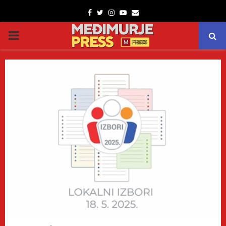
Facebook
Twitter
Instagram
Youtube
Email
PRIMARY
MENU