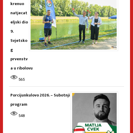
krenuo
natjecat
eljski dio
9.
Svjetsko
g
prvenstv
a u ribolovu
565
Porcijunkulovo 2026. – Subotnji
program
548