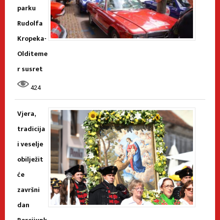
parku
Rudolfa
Kropeka-
Olditeme
r susret
424
Vjera,
tradicija
i veselje
obilježit
će
završni
dan