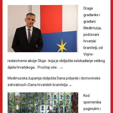
Drage
građanke i
građani
Međimurja,
poštovani
hrvatski
branitelji, od
Vojno-
redarstvene akcije Oluja - koja je obilježila oslobađanje velikog
dijela hrvatskoga…
Pročitaj više…
→
Međimurska županija obilježila Dana pobjede i domovinske
zahvalnosti i Dana hrvatskih branitelja
→
Kod
spomenika
poginulim i