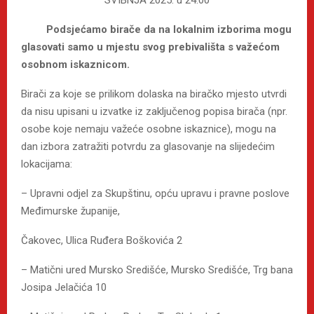
SVIBNJA 2025. u 24:00
Podsjećamo birače da na lokalnim izborima mogu
glasovati samo u mjestu svog prebivališta s važećom
osobnom iskaznicom.
Birači za koje se prilikom dolaska na biračko mjesto utvrdi
da nisu upisani u izvatke iz zaključenog popisa birača (npr.
osobe koje nemaju važeće osobne iskaznice), mogu na
dan izbora zatražiti potvrdu za glasovanje na slijedećim
lokacijama:
– Upravni odjel za Skupštinu, opću upravu i pravne poslove
Međimurske županije,
Čakovec, Ulica Ruđera Boškovića 2
– Matični ured Mursko Središće, Mursko Središće, Trg bana
Josipa Jelačića 10