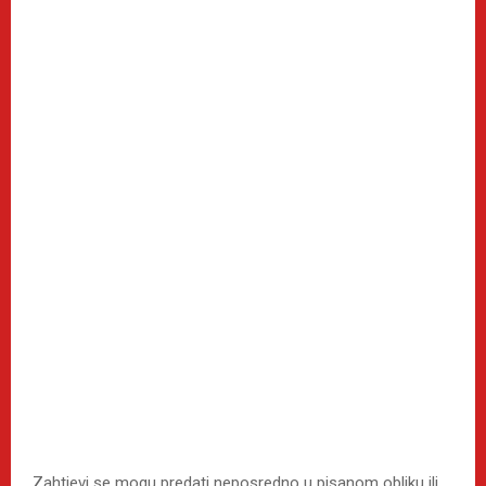
Zahtjevi se mogu predati neposredno u pisanom obliku ili