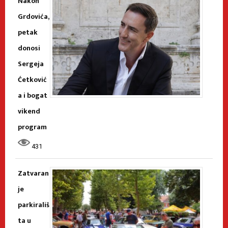
Nakon
Grdovića,
petak
donosi
Sergeja
Ćetković
a i bogat
vikend
program
431
Zatvaran
je
parkirališ
ta u