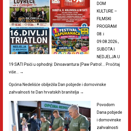
DOM
KULTURE –
FILMSKI
PROGRAM
08. i
09.08.2026.,
SUBOTA I
NEDJELJA U
19 SATI Psići u ophodnji: Dinoavantura (Paw Patrol:…
Pročitaj
više…
→
Općina Nedelišće obilježila Dan pobjede i domovinske
zahvalnosti te Dan hrvatskih branitelja
→
Povodom
Dana pobjede
i domovinske
zahvalnosti