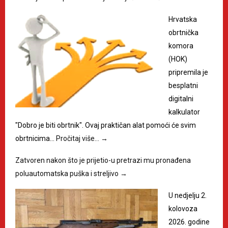
Hrvatska
obrtnička
komora
(HOK)
pripremila je
besplatni
digitalni
kalkulator
"Dobro je biti obrtnik". Ovaj praktičan alat pomoći će svim
obrtnicima…
Pročitaj više…
→
Zatvoren nakon što je prijetio-u pretrazi mu pronađena
poluautomatska puška i streljivo
→
U nedjelju 2.
kolovoza
2026. godine