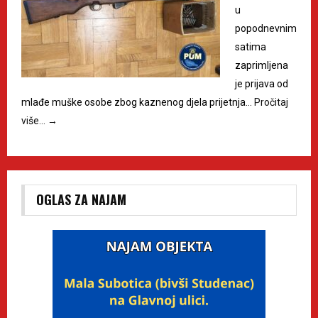
u
popodnevnim
satima
zaprimljena
je prijava od
mlađe muške osobe zbog kaznenog djela prijetnja…
Pročitaj
više…
→
OGLAS ZA NAJAM