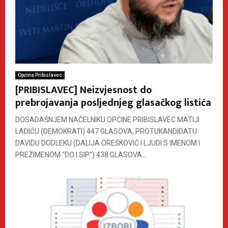
Općina Pribislavec
[PRIBISLAVEC] Neizvjesnost do
prebrojavanja posljednjeg glasačkog listića
DOSADAŠNJEM NAČELNIKU OPĆINE PRIBISLAVEC MATIJI
LADIĆU (DEMOKRATI) 447 GLASOVA, PROTUKANDIDATU
DAVIDU DODLEKU (DALIJA OREŠKOVIĆ I LJUDI S IMENOM I
PREZIMENOM “DO I SIP”) 438 GLASOVA...