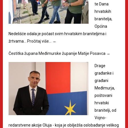
te Dana
hrvatskih
branitelja,
Općina
Nedelišće odala je počast svim hrvatskim braniteljima i
žrtvama…
Pročitaj više…
→
Čestitka župana Međimurske županije Matije Posavca
→
Drage
građanke i
građani
Međimurja,
poštovani
hrvatski
branitelji, od
Vojno-
redarstvene akcije Oluja - koja je obilježila oslobađanje velikog