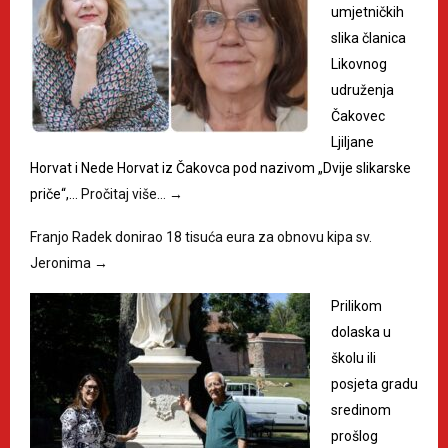
umjetničkih
slika članica
Likovnog
udruženja
Čakovec
Ljiljane
Horvat i Nede Horvat iz Čakovca pod nazivom „Dvije slikarske
priče“,…
Pročitaj više…
→
Franjo Radek donirao 18 tisuća eura za obnovu kipa sv.
Jeronima
→
Prilikom
dolaska u
školu ili
posjeta gradu
sredinom
prošlog