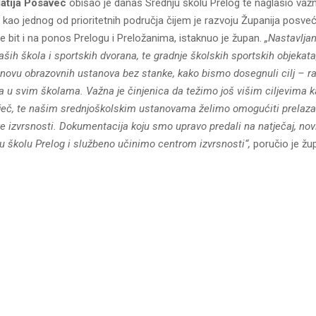
atija Posavec
obišao je danas Srednju školu Prelog te naglasio važ
 kao jednog od prioritetnih područja čijem je razvoju Županija posv
e bit i na ponos Prelogu i Preložanima, istaknuo je župan.
„Nastavljam
ših škola i sportskih dvorana, te gradnje školskih sportskih objekata,
novu obrazovnih ustanova bez stanke, kako bismo dosegnuli cilj – 
ta u svim školama. Važna je činjenica da težimo još višim ciljevima k
iječ, te našim srednjoškolskim ustanovama želimo omogućiti prelaza
re izvrsnosti. Dokumentacija koju smo upravo predali na natječaj, novi
ju školu Prelog i službeno učinimo centrom izvrsnosti“,
poručio je žu