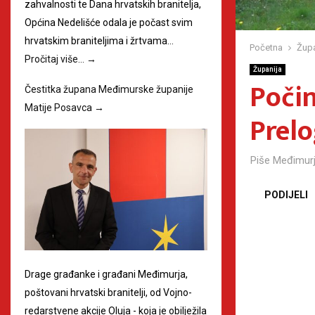
zahvalnosti te Dana hrvatskih branitelja,
Općina Nedelišće odala je počast svim
hrvatskim braniteljima i žrtvama…
Početna
Župa
Pročitaj više…
→
Županija
Počin
Čestitka župana Međimurske županije
Matije Posavca
→
Prel
Piše
Međimurj
PODIJELI
Drage građanke i građani Međimurja,
poštovani hrvatski branitelji, od Vojno-
redarstvene akcije Oluja - koja je obilježila