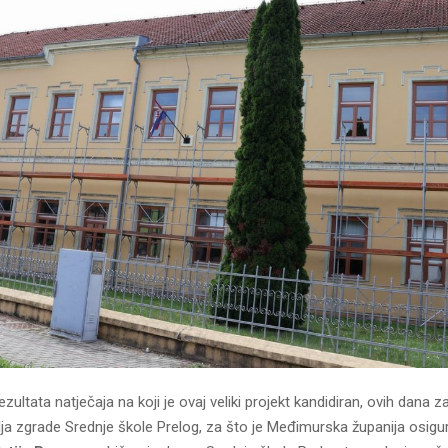
ezultata natječaja na koji je ovaj veliki projekt kandidiran, ovih dana z
ja zgrade Srednje škole Prelog, za što je Međimurska županija osigu