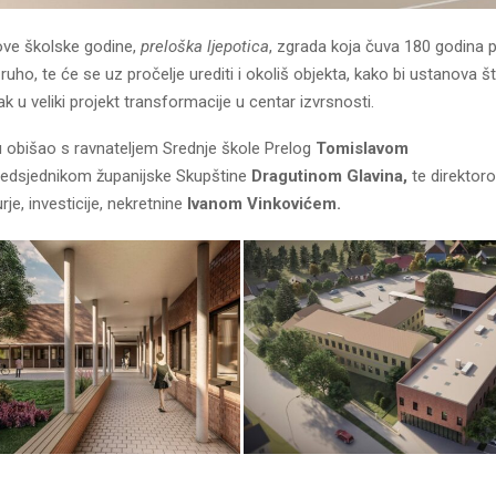
ve školske godine,
preloška ljepotica
, zgrada koja čuva 180 godina p
ruho, te će se uz pročelje urediti i okoliš objekta, kako bi ustanova 
k u veliki projekt transformacije u centar izvrsnosti.
u obišao s ravnateljem Srednje škole Prelog
Tomislavom
redsjednikom županijske Skupštine
Dragutinom Glavina,
te
direkto
e, investicije, nekretnine
Ivanom Vinkovićem.