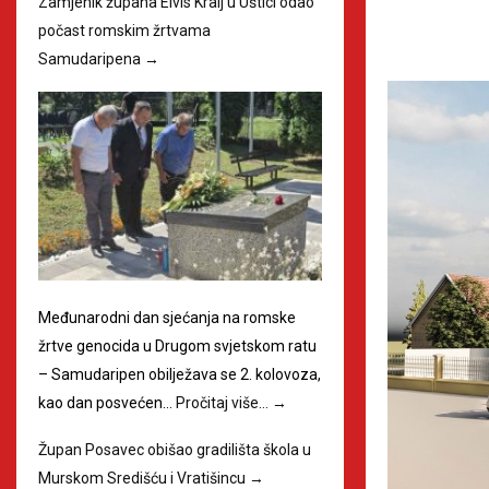
Zamjenik župana Elvis Kralj u Uštici odao
počast romskim žrtvama
Samudaripena
→
Međunarodni dan sjećanja na romske
žrtve genocida u Drugom svjetskom ratu
– Samudaripen obilježava se 2. kolovoza,
kao dan posvećen…
Pročitaj više…
→
Župan Posavec obišao gradilišta škola u
Murskom Središću i Vratišincu
→