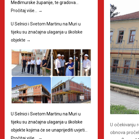
Međimurske županije, te gradova…
Pročitaj više…
→
U Selnici i Svetom Martinu na Muri u
tijeku su značajna ulaganja u školske
objekte
→
U Selnici i Svetom Martinu na Muri u
tijeku su značajna ulaganja u školske
U očekivanju r
objekte kojima će se unaprijediti uvjeti…
obnova pročel
Pročitaj više…
→