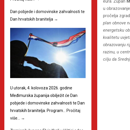
eura. Župan
M
u obrazovanje
Dan pobjede i domovinske zahvalnosti te
pročelja zgrad
Dan hrvatskih branitelja
→
plan obnove na
energetsku ob
kvalitetu uvje
obrazovanju r
razinu, u cent
cilju da Sredn
U utorak, 4. kolovoza 2026. godine
Međimurska županija obilježit će Dan
pobjede i domovinske zahvalnosti te Dan
hrvatskih branitelja. Program…
Pročitaj
više…
→