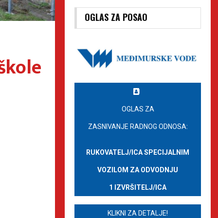
OGLAS ZA POSAO
škole
OGLAS ZA
ZASNIVANJE RADNOG ODNOSA:
RUKOVATELJ/ICA SPECIJALNIM
VOZILOM ZA ODVODNJU
1 IZVRŠITELJ/ICA
KLIKNI ZA DETALJE!