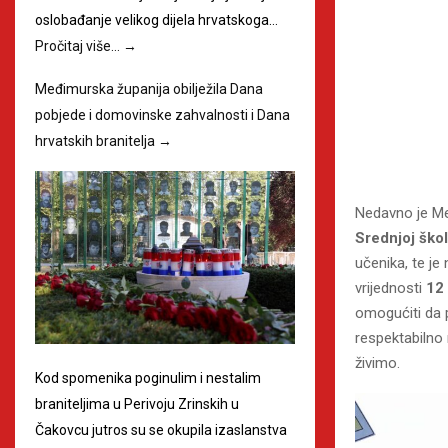
oslobađanje velikog dijela hrvatskoga…
Pročitaj više…
→
Međimurska županija obilježila Dana
pobjede i domovinske zahvalnosti i Dana
hrvatskih branitelja
→
Nedavno je Međ
Srednjoj škol
učenika, te je
vrijednosti
12 
omogućiti da p
respektabilno 
živimo.
Kod spomenika poginulim i nestalim
braniteljima u Perivoju Zrinskih u
Čakovcu jutros su se okupila izaslanstva