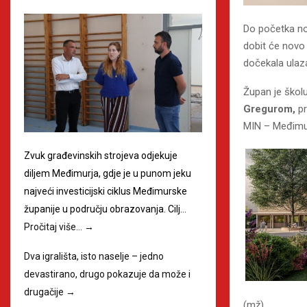
Do početka no
dobit će novo 
dočekala ulaza
Župan je škol
Gregurom,
p
MIN – Međimurj
Zvuk građevinskih strojeva odjekuje
diljem Međimurja, gdje je u punom jeku
najveći investicijski ciklus Međimurske
županije u području obrazovanja. Cilj…
Pročitaj više…
→
Dva igrališta, isto naselje – jedno
devastirano, drugo pokazuje da može i
drugačije
→
(mž)