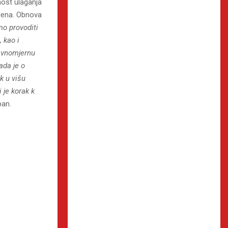
nost ulaganja
ećena. Obnova
o provoditi
 kao i
ravnomjernu
ada je o
k u višu
 je korak k
pan.