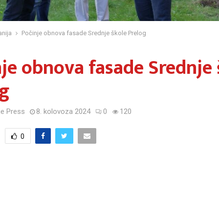
nija
Počinje obnova fasade Srednje škole Prelog
je obnova fasade Srednje 
og
e Press
8. kolovoza 2024
0
120
0