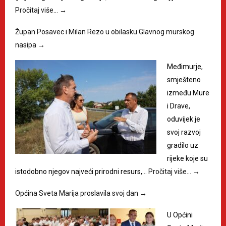
Pročitaj više…
→
Župan Posavec i Milan Rezo u obilasku Glavnog murskog
nasipa
→
Međimurje,
smješteno
između Mure
i Drave,
oduvijek je
svoj razvoj
gradilo uz
rijeke koje su
istodobno njegov najveći prirodni resurs,…
Pročitaj više…
→
Općina Sveta Marija proslavila svoj dan
→
U Općini