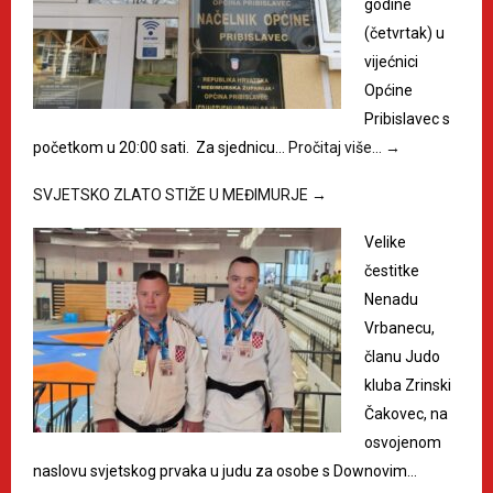
godine
(četvrtak) u
vijećnici
Općine
Pribislavec s
početkom u 20:00 sati. Za sjednicu…
Pročitaj više…
→
SVJETSKO ZLATO STIŽE U MEĐIMURJE
→
Velike
čestitke
Nenadu
Vrbanecu,
članu Judo
kluba Zrinski
Čakovec, na
osvojenom
naslovu svjetskog prvaka u judu za osobe s Downovim…