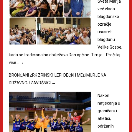
Sveta Marija
već vlada
blagdansko
ozračje
ususret
blagdanu
Velike Gospe,
kada se tradicionalno obilježava Dan općine. Tim je…
Pročitaj
više…
→
BRONČANI ŽRK ZRINSKI, LEPI DEČKI I MEĐIMURJE NA
DRŽAVNOJ ZAVRŠNICI
→
Nakon
natjecanja u
graničaru i
atletici,
održanih