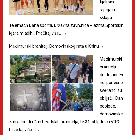
tijekom
srpnja u
sklopu
Telemach Dana sporta, Državna završnica Plazma Sportskih
igara mladih…
Pročitaj više…
→
Međimurski branitelji Domovinskog rata u Kninu
→
Međimurski
branitelji
dostojanstve
no, ponosno i
svečano su
obilježili Dan
pobjede,
domovinske
zahvalnosti i Dan hrvatskih branitelja, te 31. obljetnicu VRO…
Pročitaj više…
→