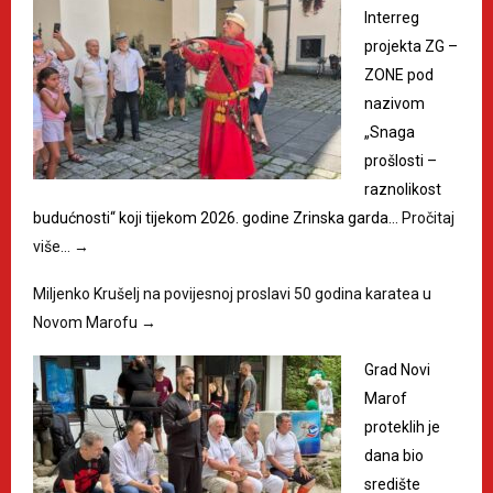
Interreg
projekta ZG –
ZONE pod
nazivom
„Snaga
prošlosti –
raznolikost
budućnosti“ koji tijekom 2026. godine Zrinska garda…
Pročitaj
više…
→
Miljenko Krušelj na povijesnoj proslavi 50 godina karatea u
Novom Marofu
→
Grad Novi
Marof
proteklih je
dana bio
središte