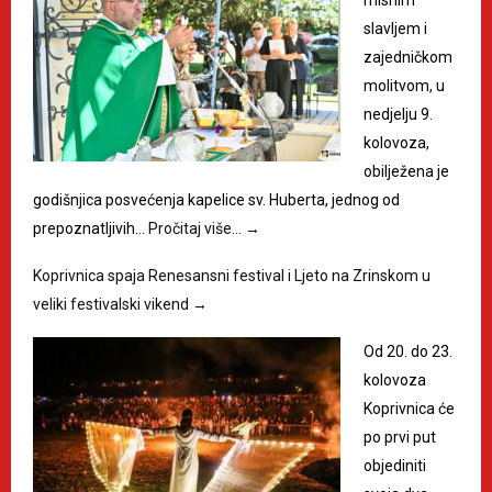
slavljem i
zajedničkom
molitvom, u
nedjelju 9.
kolovoza,
obilježena je
godišnjica posvećenja kapelice sv. Huberta, jednog od
prepoznatljivih…
Pročitaj više…
→
Koprivnica spaja Renesansni festival i Ljeto na Zrinskom u
veliki festivalski vikend
→
Od 20. do 23.
kolovoza
Koprivnica će
po prvi put
objediniti