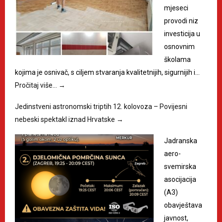
mjeseci
provodi niz
investicija u
osnovnim
školama
kojima je osnivač, s ciljem stvaranja kvalitetnijih, sigurnijih i…
Pročitaj više…
→
Jedinstveni astronomski triptih 12. kolovoza – Povijesni
nebeski spektakl iznad Hrvatske
→
Jadranska
aero-
svemirska
asocijacija
(A3)
obavještava
javnost,