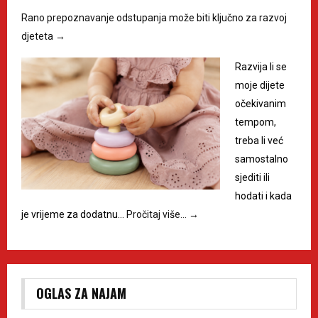
Rano prepoznavanje odstupanja može biti ključno za razvoj
djeteta
→
Razvija li se
moje dijete
očekivanim
tempom,
treba li već
samostalno
sjediti ili
hodati i kada
je vrijeme za dodatnu…
Pročitaj više…
→
OGLAS ZA NAJAM