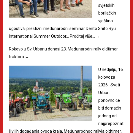
svjetskih
borilačkih
vještina
ugostivši prestižni međunarodni seminar Dento Shito Ryu
International Summer Outdoor…
Pročitaj više…
→
Rokovo u Sv. Urbanu donosi 23. Međunarodni rally oldtimer
traktora
→
U nedjelju, 16.
kolovoza
2026., Sveti
Urban
ponovno će
biti domaćin
jednog od
najprepoznat
ljivijih događanja ovoga kraja, Međunarodnog rallyja oldtimer…