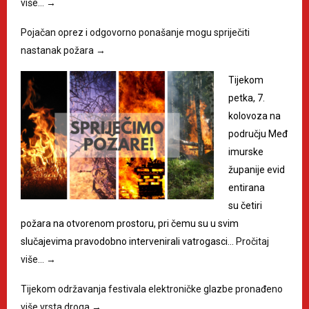
više…
→
Pojačan oprez i odgovorno ponašanje mogu spriječiti
nastanak požara
→
Tijekom
petka, 7.
kolovoza na
području Međ
imurske
županije evid
entirana
su četiri
požara na otvorenom prostoru, pri čemu su u svim
slučajevima pravodobno intervenirali vatrogasci…
Pročitaj
više…
→
Tijekom održavanja festivala elektroničke glazbe pronađeno
više vrsta droga
→