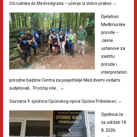
Od rudnika do Medvedgrada – učenje iz dobre prakse
→
Djelatnici
Međimurske
prirode –
Javne
ustanove za
zaštitu
prirode i
interpretatori
prirodne baštine Centra za posjetitelje Med dvemi vodami
sudjelovali…
Pročitaj više…
→
Sazvana 9. sjednica Općinskog vijeća Općine Pribislavec
→
Sjednica će
se održati 14.
8. 2026.