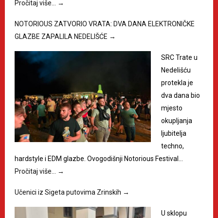
Pročitaj više…
→
NOTORIOUS ZATVORIO VRATA: DVA DANA ELEKTRONIČKE
GLAZBE ZAPALILA NEDELIŠĆE
→
SRC Trate u
Nedelišću
protekla je
dva dana bio
mjesto
okupljanja
ljubitelja
techno,
hardstyle i EDM glazbe. Ovogodišnji Notorious Festival…
Pročitaj više…
→
Učenici iz Sigeta putovima Zrinskih
→
U sklopu