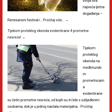
svoja dva
najveća ljetna
događanja –
Renesansni festival i…
Pročitaj više…
→
Tijekom proteklog vikenda evidentirane 4 prometne
nesreće!
→
Tijekom
proteklog
vikenda na
međimurski
m
prometnicam
a
evidentirane
su četiri prometne nesreće, od kojih su tri bile s ozlijeđenim
osobama, dok je u jednoj nastala materijalna…
Pročitaj