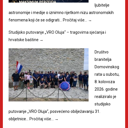
ljubitelje
astronomije i medije o iznimno rijetkom nizu astronomskih
fenomena koji će se odigrati…
Pročitaj više…
→
Studijsko putovanje „VRO Oluja“ – tragovima sjećanja i
hrvatske baštine
→
Društvo
branitelja
Domovinskog
rata u subotu,
8. kolovoza
2026. godine
realiziralo je
studijsko
putovanje „VRO Oluja“, posvećeno obilježavanju 31.
obljetnice…
Pročitaj više…
→