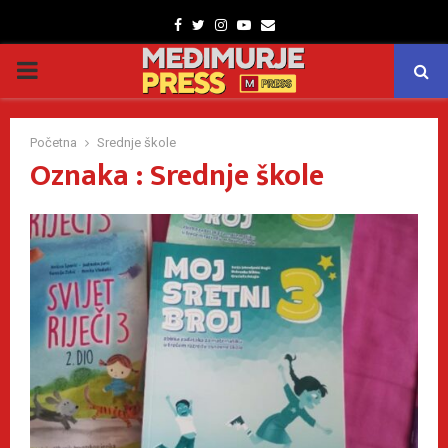
Facebook
Twitter
Instagram
Youtube
Email
PRIMARY
MENU
Početna
Srednje škole
Oznaka : Srednje škole