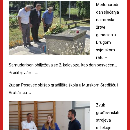
Međunarodni
dan sjećanja
na romske
žrtve
genocida u
Drugom
svjetskom
ratu –
Samudaripen obilježava se 2. kolovoza, kao dan posvećen…
Pročitaj više…
→
Župan Posavec obišao gradilišta škola u Murskom Središću i
Vratišincu
→
Zvuk
građevinskih
strojeva
odjekuje