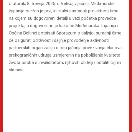
U utorak, 8. travnja 2025. u Velikoj vijećnici Međimurske
županije održan je prvi, inicijalni sastanak projektnog tima
na kojem su dogovoreni detalji u vezi početka provedbe
projekta, a dogovoreno je kako će Međimurska županija i
Općina Beltinci potpisati Sporazum o daljnjoj suradnji čime
će osigurati održivost i daljnje provođenje aktivnosti
partnerskih organizacija u cilju jačanja povezivanja članova
prekograničnih udruga usmjerenih na poboljšanje kvalitete
života osoba s invaliditetom, njihovih obitelji i ostalih ciljnih
skupina.