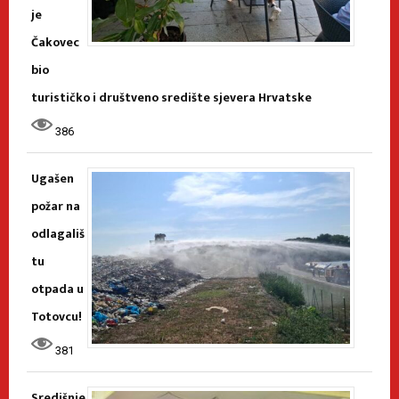
je
Čakovec
bio
turističko i društveno središte sjevera Hrvatske
386
Ugašen
požar na
odlagališ
tu
otpada u
Totovcu!
381
Središnje