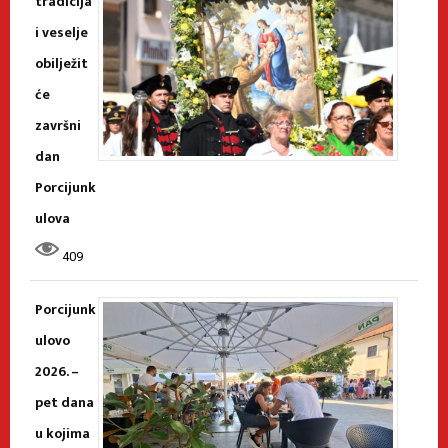
tradicija
i veselje
obilježit
će
završni
dan
Porcijunk
ulova
409
Porcijunk
ulovo
2026. –
pet dana
u kojima