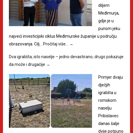
diljem
Međimurja,
gdje je u
punom jeku
najveći investicijski ciklus Međimurske županije u području
obrazovanja. Cilj…
Pročitaj više…
→
Dva igrališta, isto naselje – jedno devastirano, drugo pokazuje
da može i drugačije
→
Primjer dvaju
dječjih
igrališta u
romskom
naselju
Pribislavec
danas šalje
dvije potpuno