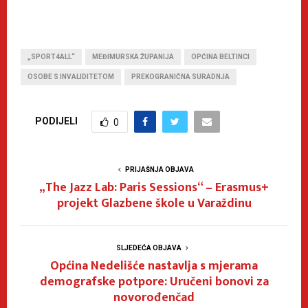
„SPORT4ALL“
MEĐIMURSKA ŽUPANIJA
OPĆINA BELTINCI
OSOBE S INVALIDITETOM
PREKOGRANIČNA SURADNJA
PODIJELI
0
PRIJAŠNJA OBJAVA
„The Jazz Lab: Paris Sessions“ – Erasmus+
projekt Glazbene škole u Varaždinu
SLJEDEĆA OBJAVA
Općina Nedelišće nastavlja s mjerama
demografske potpore: Uručeni bonovi za
novorođenčad