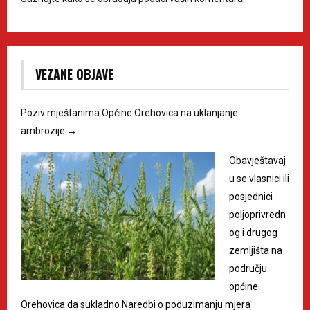
VEZANE OBJAVE
Poziv mještanima Općine Orehovica na uklanjanje
ambrozije
→
Obavještavaj
u se vlasnici ili
posjednici
poljoprivredn
og i drugog
zemljišta na
području
općine
Orehovica da sukladno Naredbi o poduzimanju mjera