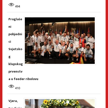
494
Proglaše
ni
pobjedni
ci
Svjetsko
g
klupskog
prvenstv
a u feeder ribolovu
410
Vjera,