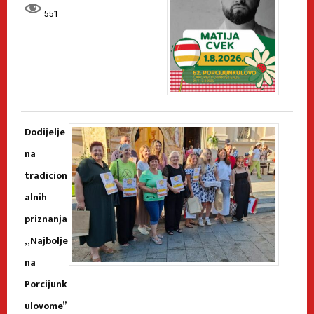
551
Dodijelje
na
tradicion
alnih
priznanja
„Najbolje
na
Porcijunk
ulovome”