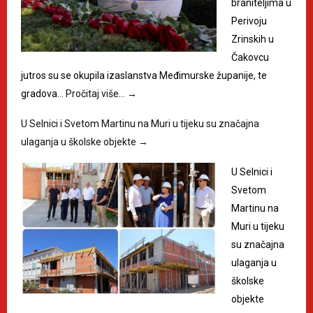
braniteljima u
Perivoju
Zrinskih u
Čakovcu
jutros su se okupila izaslanstva Međimurske županije, te
gradova…
Pročitaj više…
→
U Selnici i Svetom Martinu na Muri u tijeku su značajna
ulaganja u školske objekte
→
U Selnici i
Svetom
Martinu na
Muri u tijeku
su značajna
ulaganja u
školske
objekte