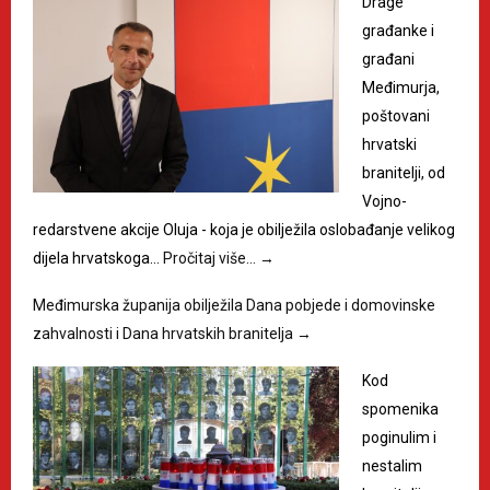
Drage
građanke i
građani
Međimurja,
poštovani
hrvatski
branitelji, od
Vojno-
redarstvene akcije Oluja - koja je obilježila oslobađanje velikog
dijela hrvatskoga…
Pročitaj više…
→
Međimurska županija obilježila Dana pobjede i domovinske
zahvalnosti i Dana hrvatskih branitelja
→
Kod
spomenika
poginulim i
nestalim