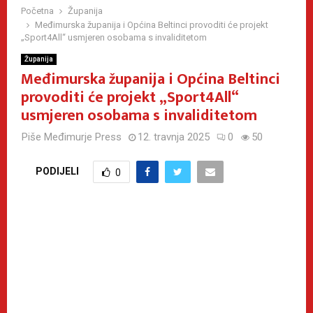
Početna
Županija
Međimurska županija i Općina Beltinci provoditi će projekt
„Sport4All“ usmjeren osobama s invaliditetom
Županija
Međimurska županija i Općina Beltinci
provoditi će projekt „Sport4All“
usmjeren osobama s invaliditetom
Piše
Međimurje Press
12. travnja 2025
0
50
PODIJELI
0