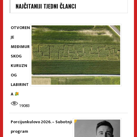
NAJČITANIJI TJEDNI ČLANCI
OTVOREN
JE
MEĐIMUR
SKOG
KURUZN
OG
LABIRINT
A
19083
Porcijunkulovo 2026. – Subotnji
program