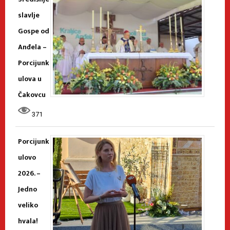
slavlje
Gospe od
Anđela –
Porcijunk
ulova u
Čakovcu
371
Porcijunk
ulovo
2026. –
Jedno
veliko
hvala!