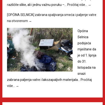
različite slike, ali i jednu važnu poruku –…
Pročitaj više…
→
[OPĆINA SELNICA] zabrana spaljivanja smeća i paljenje vatre
na otvorenom
→
Općina
Selnica
podsjeća
mještane da
je od 1. lipnja
do 31.
listopada na
snazi
zabrana paljenja vatre i lakozapaljivih materijala…
Pročitaj
više…
→