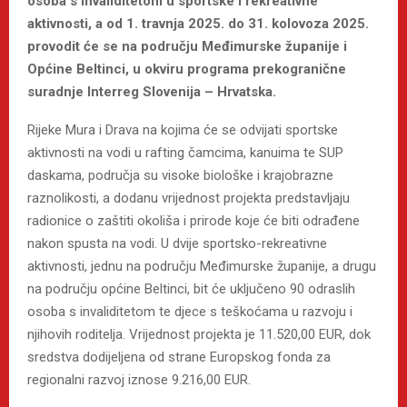
osoba s invaliditetom u sportske i rekreativne
aktivnosti, a od 1. travnja 2025. do 31. kolovoza 2025.
provodit će se na području Međimurske županije i
Općine Beltinci, u okviru programa prekogranične
suradnje Interreg Slovenija – Hrvatska.
Rijeke Mura i Drava na kojima će se odvijati sportske
aktivnosti na vodi u rafting čamcima, kanuima te SUP
daskama, područja su visoke biološke i krajobrazne
raznolikosti, a dodanu vrijednost projekta predstavljaju
radionice o zaštiti okoliša i prirode koje će biti odrađene
nakon spusta na vodi. U dvije sportsko-rekreativne
aktivnosti, jednu na području Međimurske županije, a drugu
na području općine Beltinci, bit će uključeno 90 odraslih
osoba s invaliditetom te djece s teškoćama u razvoju i
njihovih roditelja. Vrijednost projekta je 11.520,00 EUR, dok
sredstva dodijeljena od strane Europskog fonda za
regionalni razvoj iznose 9.216,00 EUR.