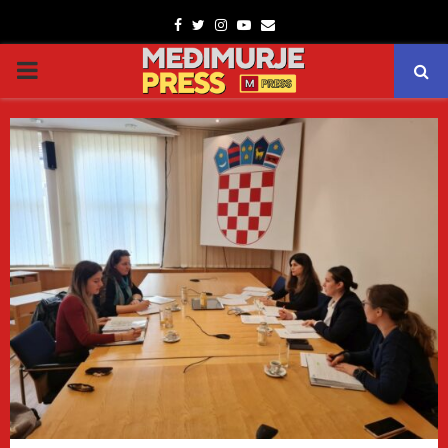
Facebook
Twitter
Instagram
Youtube
Email
PRIMARY
MENU