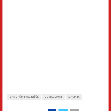
DAN OPĆINE NEDELIŠĆE
DOM KULTURE
MACINEC