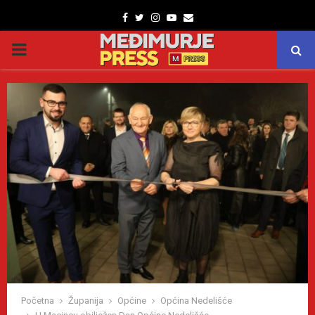
Facebook
Twitter
Instagram
Youtube
Email
PRIMARY
MENU
Početna
Županija
Općine
Općina Nedelišće