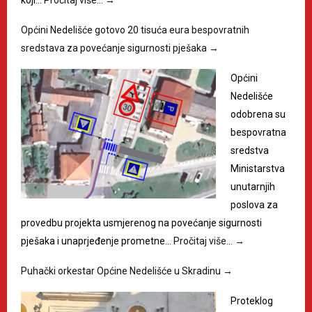
koji…
Pročitaj više…
→
Općini Nedelišće gotovo 20 tisuća eura bespovratnih
sredstava za povećanje sigurnosti pješaka
→
Općini
Nedelišće
odobrena su
bespovratna
sredstva
Ministarstva
unutarnjih
poslova za
provedbu projekta usmjerenog na povećanje sigurnosti
pješaka i unaprjeđenje prometne…
Pročitaj više…
→
Puhački orkestar Općine Nedelišće u Skradinu
→
Proteklog