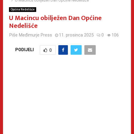
U Macincu obilježen Dan Općine Nedelišće
Općina Nedelišće
U Macincu obilježen Dan Općine
Nedelišće
Piše
Međimurje Press
11. prosinca 2025
0
106
PODIJELI
0