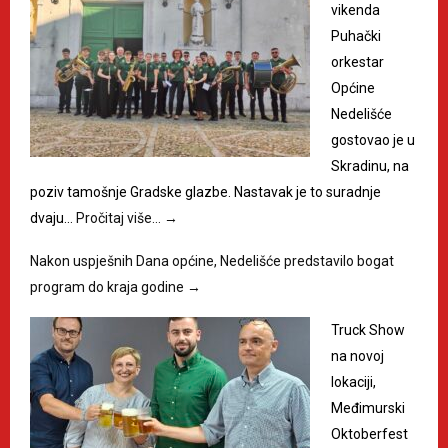
vikenda
Puhački
orkestar
Općine
Nedelišće
gostovao je u
Skradinu, na
poziv tamošnje Gradske glazbe. Nastavak je to suradnje
dvaju…
Pročitaj više…
→
Nakon uspješnih Dana općine, Nedelišće predstavilo bogat
program do kraja godine
→
Truck Show
na novoj
lokaciji,
Međimurski
Oktoberfest