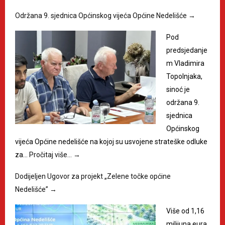
Održana 9. sjednica Općinskog vijeća Općine Nedelišće
→
Pod
predsjedanje
m Vladimira
Topolnjaka,
sinoć je
održana 9.
sjednica
Općinskog
vijeća Općine nedelišće na kojoj su usvojene strateške odluke
za…
Pročitaj više…
→
Dodijeljen Ugovor za projekt „Zelene točke općine
Nedelišće”
→
Više od 1,16
milijuna eura