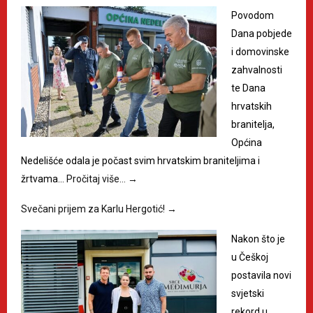
Povodom
Dana pobjede
i domovinske
zahvalnosti
te Dana
hrvatskih
branitelja,
Općina
Nedelišće odala je počast svim hrvatskim braniteljima i
žrtvama…
Pročitaj više…
→
Svečani prijem za Karlu Hergotić!
→
Nakon što je
u Češkoj
postavila novi
svjetski
rekord u