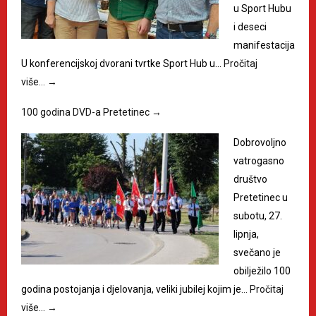
u Sport Hubu
i deseci
manifestacija
U konferencijskoj dvorani tvrtke Sport Hub u…
Pročitaj
više…
→
100 godina DVD-a Pretetinec
→
Dobrovoljno
vatrogasno
društvo
Pretetinec u
subotu, 27.
lipnja,
svečano je
obilježilo 100
godina postojanja i djelovanja, veliki jubilej kojim je…
Pročitaj
više…
→