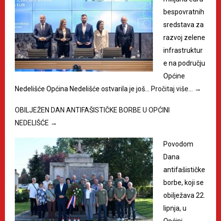
bespovratnih
sredstava za
razvoj zelene
infrastruktur
e na području
Općine
Nedelišće Općina Nedelišće ostvarila je još…
Pročitaj više…
→
OBILJEŽEN DAN ANTIFAŠISTIČKE BORBE U OPĆINI
NEDELIŠĆE
→
Povodom
Dana
antifašističke
borbe, koji se
obilježava 22.
lipnja, u