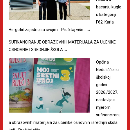
bacanju kugle
u kategoriji
F62, Karla
Hergotić zajedno sa svojim…
Pročitaj više…
→
SUFINANCIRANJE OBRAZOVNIH MATERIJALA ZA UČENIKE
OSNOVNIH I SREDNJIH ŠKOLA
→
Općina
Nedelišće i u
školskoj
godini
2026./2027.
nastavlja s
mjerom
sufinanciranj
a obrazovnih materijala za učenike osnovnih i srednjih škola