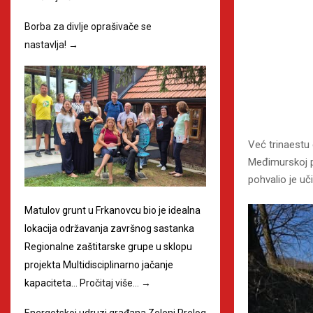
Borba za divlje oprašivače se
nastavlja!
→
Već trinaestu 
Međimurskoj p
pohvalio je uč
Matulov grunt u Frkanovcu bio je idealna
lokacija održavanja završnog sastanka
Regionalne zaštitarske grupe u sklopu
projekta Multidisciplinarno jačanje
kapaciteta…
Pročitaj više…
→
Energetskoj udruzi građana Zeleni Prelog