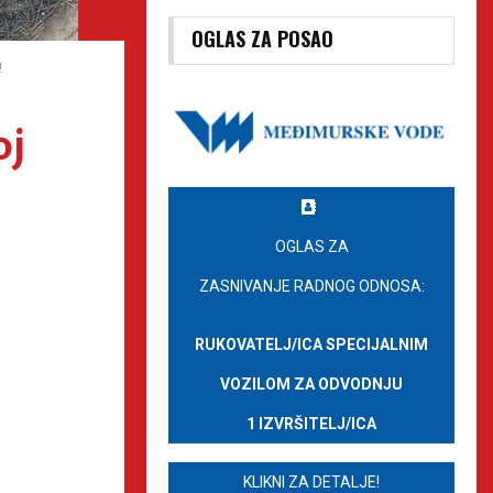
OGLAS ZA POSAO
!
oj
OGLAS ZA
ZASNIVANJE RADNOG ODNOSA:
RUKOVATELJ/ICA SPECIJALNIM
VOZILOM ZA ODVODNJU
1 IZVRŠITELJ/ICA
KLIKNI ZA DETALJE!