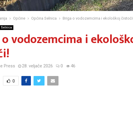
nija
Općine
Općina Selnica
Briga o vodozemcima i ekološkoj čistoći
 Selnica
 o vodozemcima i ekološk
ći!
e Press
28. veljače 2026
0
46
0