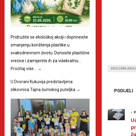
Pridružite se ekološkoj akciji i doprinesite
smanjenju korištenja plastike u
svakodnevnom životu. Donosite plastične
vrećice i zamijenite ih za višekratnu…
Pročitaj više…
→
EKOLOŠKA AKCI
U Dvorani Kukuvija predstavljena
slikovnica Tajna šumskog puteljka
→
PODIJELI
P
Uč
pr
žu