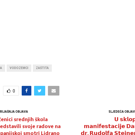
JA
VODOZEMCI
ZAŠTITA
0
RIJAŠNJA OBJAVA
SLJEDEĆA OBJA
enici srednjih škola
𝗨 𝘀𝗸𝗹𝗼
edstavili svoje radove na
𝗺𝗮𝗻𝗶𝗳𝗲𝘀𝘁𝗮𝗰𝗶𝗷𝗲 𝗗𝗮
panijskoj smotri Lidrano
𝗱𝗿. 𝗥𝘂𝗱𝗼𝗹𝗳𝗮 𝗦𝘁𝗲𝗶𝗻𝗲