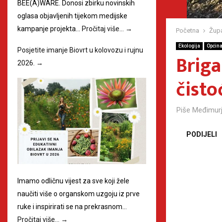
BEE(A)WARE. Donosi zbirku novinskih
oglasa objavljenih tijekom medijske
kampanje projekta…
Pročitaj više…
→
Početna
Župa
Ekologija
Općina
Posjetite imanje Biovrt u kolovozu i rujnu
Briga
2026.
→
čisto
Piše
Međimurj
PODIJELI
Imamo odličnu vijest za sve koji žele
naučiti više o organskom uzgoju iz prve
ruke i inspirirati se na prekrasnom…
Pročitaj više…
→