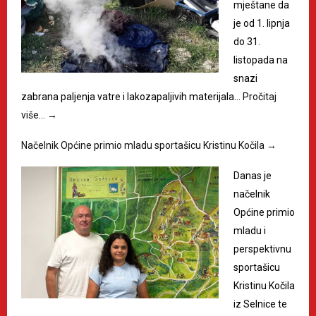
mještane da
je od 1. lipnja
do 31.
listopada na
snazi
zabrana paljenja vatre i lakozapaljivih materijala…
Pročitaj
više…
→
Načelnik Općine primio mladu sportašicu Kristinu Kočila
→
Danas je
načelnik
Općine primio
mladu i
perspektivnu
sportašicu
Kristinu Kočila
iz Selnice te