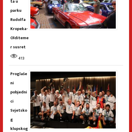
ta u
parku
Rudolfa
Kropeka-
Olditeme
r susret
413
Proglaše
ni
pobjedni
ci
Svjetsko
g
klupskog