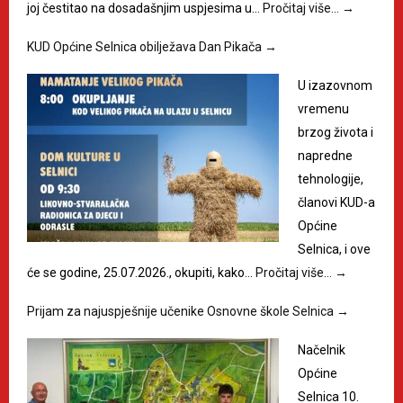
joj čestitao na dosadašnjim uspjesima u…
Pročitaj više…
→
KUD Općine Selnica obilježava Dan Pikača
→
U izazovnom
vremenu
brzog života i
napredne
tehnologije,
članovi KUD-a
Općine
Selnica, i ove
će se godine, 25.07.2026., okupiti, kako…
Pročitaj više…
→
Prijam za najuspješnije učenike Osnovne škole Selnica
→
Načelnik
Općine
Selnica 10.