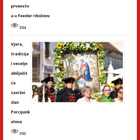
prvenstv
a u feeder ribolovu
394
Vjera,
tradicija
i veselje
obilježit
će
završni
dan
Porcijunk
ulova
393