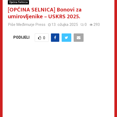
Općina Selnica
[OPĆINA SELNICA] Bonovi za
umirovljenike – USKRS 2025.
Piše
Međimurje Press
13. ožujka 2025
0
293
PODIJELI
0