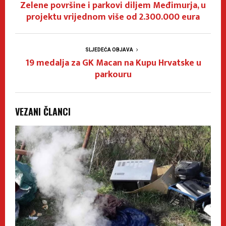
Zelene površine i parkovi diljem Međimurja, u
projektu vrijednom više od 2.300.000 eura
SLJEDEĆA OBJAVA
19 medalja za GK Macan na Kupu Hrvatske u
parkouru
VEZANI ČLANCI