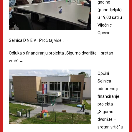
godine
(ponedjeljak)
u 19,00 sati u
Vijećnici
Općine
Selnica D N E V…
Pročitaj više…
→
Odluka o financiranju projekta „Sigurno dvorište – sretan
vrtić“
→
Općini
Selnica
odobreno je
financiranje
projekta
„Sigurno
dvorište –
sretan vrtić“ u