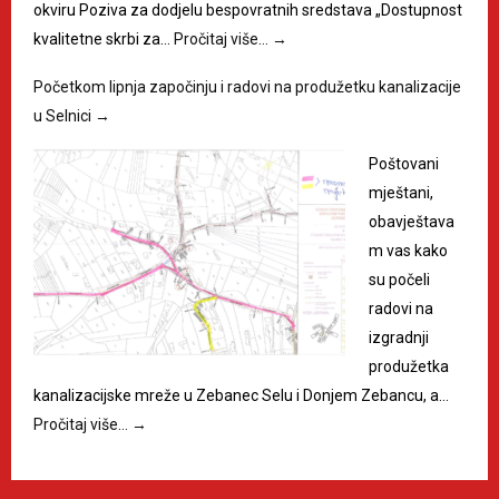
okviru Poziva za dodjelu bespovratnih sredstava „Dostupnost
kvalitetne skrbi za…
Pročitaj više…
→
Početkom lipnja započinju i radovi na produžetku kanalizacije
u Selnici
→
Poštovani
mještani,
obavještava
m vas kako
su počeli
radovi na
izgradnji
produžetka
kanalizacijske mreže u Zebanec Selu i Donjem Zebancu, a…
Pročitaj više…
→