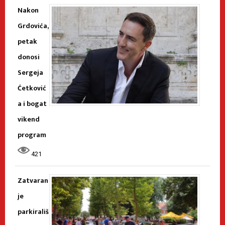
Nakon
Grdovića,
petak
donosi
Sergeja
Ćetković
a i bogat
vikend
program
421
Zatvaran
je
parkirališ