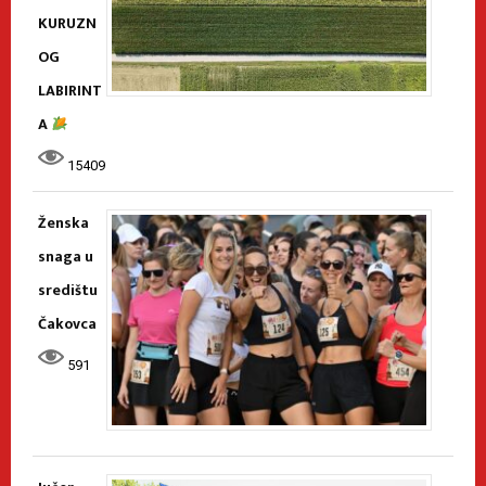
KURUZN
OG
LABIRINT
A
15409
Ženska
snaga u
središtu
Čakovca
591