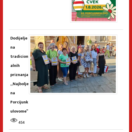
Dodijelje
na
tradicion
alnih
priznanja
„Najbolje
na
Porcijunk
ulovome”
454