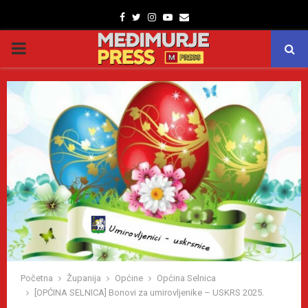
Facebook
Twitter
Instagram
Youtube
Email
PRIMARY
MENU
Početna
Županija
Općine
Općina Selnica
[OPĆINA SELNICA] Bonovi za umirovljenike – USKRS 2025.