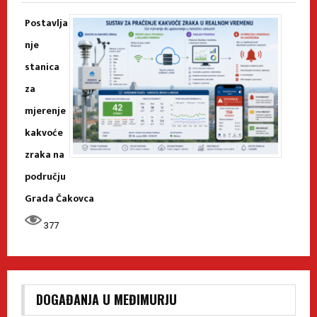
Postavlja
nje
stanica
za
mjerenje
kakvoće
zraka na
području
Grada Čakovca
377
DOGAĐANJA U MEĐIMURJU