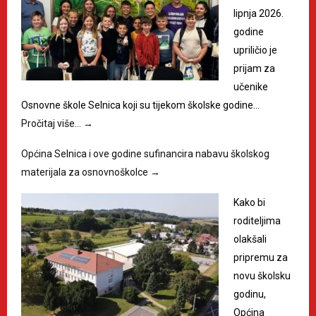
lipnja 2026.
godine
upriličio je
prijam za
učenike
Osnovne škole Selnica koji su tijekom školske godine…
Pročitaj više…
→
Općina Selnica i ove godine sufinancira nabavu školskog
materijala za osnovnoškolce
→
Kako bi
roditeljima
olakšali
pripremu za
novu školsku
godinu,
Općina