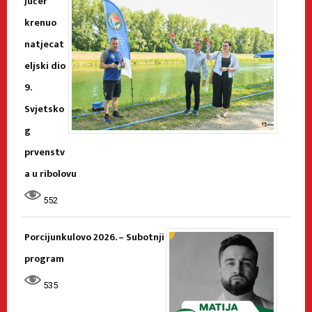
Jučer
krenuo
natjecat
eljski dio
9.
Svjetsko
g
prvenstv
a u ribolovu
552
Porcijunkulovo 2026. – Subotnji
program
535