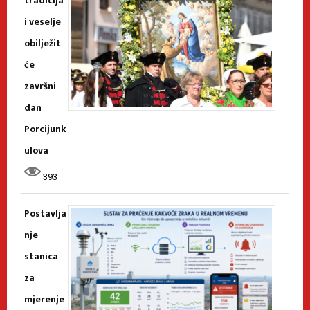
tradicija
i veselje
obilježit
će
završni
dan
Porcijunk
ulova
393
Postavlja
nje
stanica
za
mjerenje