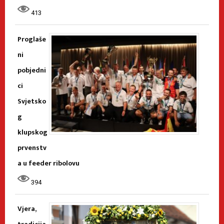
413
Proglaše
ni
pobjedni
ci
Svjetsko
g
klupskog
prvenstv
a u feeder ribolovu
394
Vjera,