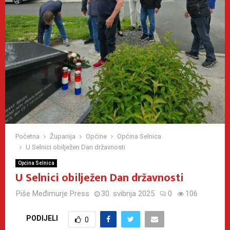
Početna
Županija
Općine
Općina Selnica
U Selnici obilježen Dan državnosti
Općina Selnica
U Selnici obilježen Dan državnosti
Piše
Međimurje Press
30. svibnja 2025
0
106
PODIJELI
0