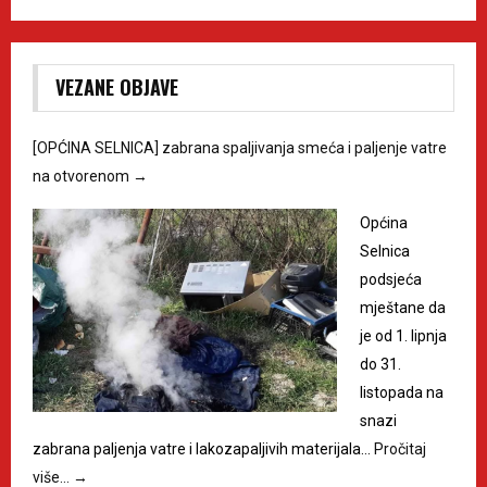
VEZANE OBJAVE
[OPĆINA SELNICA] zabrana spaljivanja smeća i paljenje vatre
na otvorenom
→
Općina
Selnica
podsjeća
mještane da
je od 1. lipnja
do 31.
listopada na
snazi
zabrana paljenja vatre i lakozapaljivih materijala…
Pročitaj
više…
→