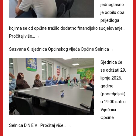
jednoglasno
je odbilo oba
prijedloga
kojima se od općine tražilo dodatno financijsko sudjelovanje…
Pročitaj više…
→
Sazvana 6. sjednica Općinskog vijeća Općine Selnica
→
Sjednica će
se održati 29.
lipnja 2026.
godine
(ponedjeljak)
u 19,00 sati u
Vijećnici
Općine
Selnica D N E V…
Pročitaj više…
→