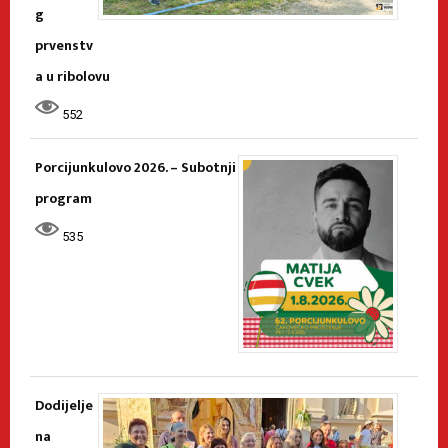
g
prvenstv
a u ribolovu
552
Porcijunkulovo 2026. – Subotnji
program
535
Dodijelje
na