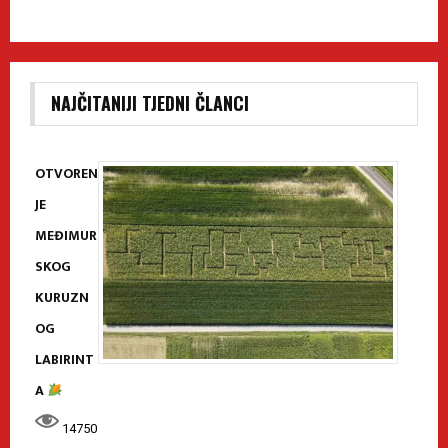
NAJČITANIJI TJEDNI ČLANCI
OTVOREN
JE
MEĐIMUR
SKOG
KURUZN
OG
LABIRINT
A
14750