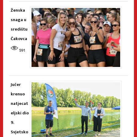
Ženska
snaga u
središtu
Čakovca
591
Jučer
krenuo
natjecat
eljski dio
9.
Svjetsko