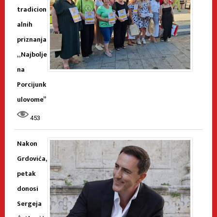
tradicion
alnih
priznanja
„Najbolje
na
Porcijunk
ulovome”
453
Nakon
Grdovića,
petak
donosi
Sergeja