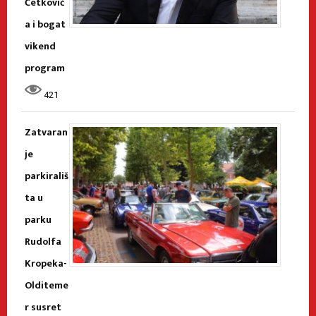
Ćetković
a i bogat
vikend
program
421
Zatvaran
je
parkirališ
ta u
parku
Rudolfa
Kropeka-
Olditeme
r susret