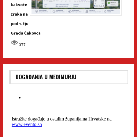
kakvoće
zraka na
području
Grada Čakovca
377
DOGAĐANJA U MEĐIMURJU