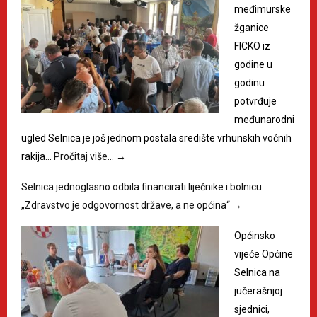
međimurske
žganice
FICKO iz
godine u
godinu
potvrđuje
međunarodni
ugled Selnica je još jednom postala središte vrhunskih voćnih
rakija…
Pročitaj više…
→
Selnica jednoglasno odbila financirati liječnike i bolnicu:
„Zdravstvo je odgovornost države, a ne općina“
→
Općinsko
vijeće Općine
Selnica na
jučerašnjoj
sjednici,