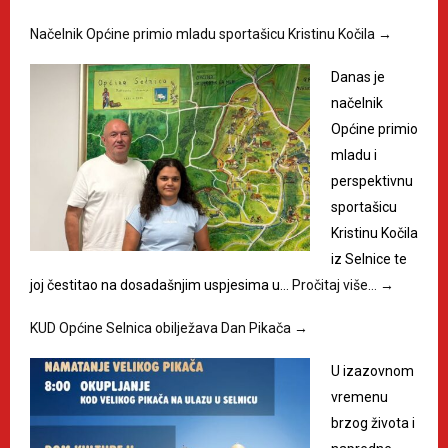
Načelnik Općine primio mladu sportašicu Kristinu Kočila
→
Danas je
načelnik
Općine primio
mladu i
perspektivnu
sportašicu
Kristinu Kočila
iz Selnice te
joj čestitao na dosadašnjim uspjesima u…
Pročitaj više…
→
KUD Općine Selnica obilježava Dan Pikača
→
U izazovnom
vremenu
brzog života i