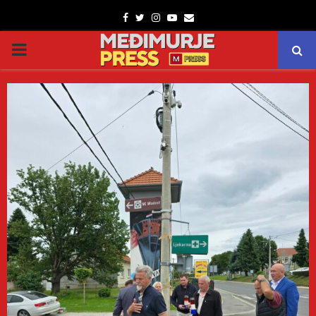
Facebook
Twitter
Instagram
Youtube
Email
PRIMARY
MENU