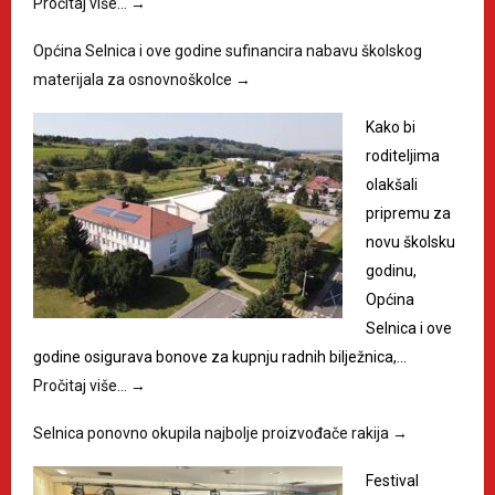
Pročitaj više…
→
Općina Selnica i ove godine sufinancira nabavu školskog
materijala za osnovnoškolce
→
Kako bi
roditeljima
olakšali
pripremu za
novu školsku
godinu,
Općina
Selnica i ove
godine osigurava bonove za kupnju radnih bilježnica,…
Pročitaj više…
→
Selnica ponovno okupila najbolje proizvođače rakija
→
Festival