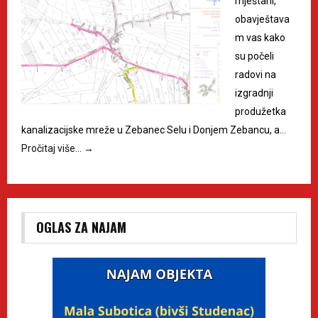
mještani,
obavještava
m vas kako
su počeli
radovi na
izgradnji
produžetka
kanalizacijske mreže u Zebanec Selu i Donjem Zebancu, a…
Pročitaj više…
→
OGLAS ZA NAJAM