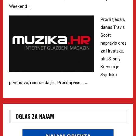
Weekend
→
Prošli tjedan,
danas Travis
Scott
napravio dres
za Hrvatsku,
ali US-only
Krenulo je
Svjetsko
prvenstvo, i čini se da je…
Pročitaj više…
→
OGLAS ZA NAJAM