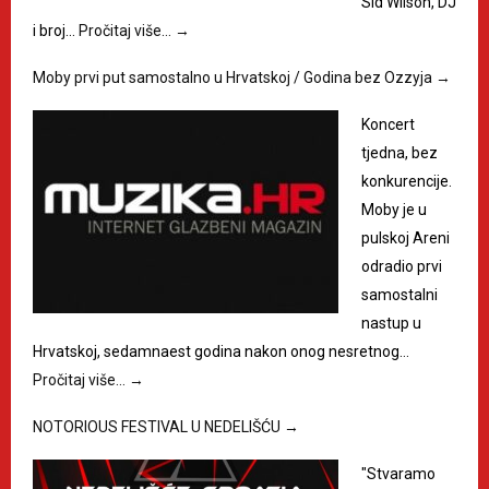
Sid Wilson, DJ
i broj…
Pročitaj više…
→
Moby prvi put samostalno u Hrvatskoj / Godina bez Ozzyja
→
Koncert
tjedna, bez
konkurencije.
Moby je u
pulskoj Areni
odradio prvi
samostalni
nastup u
Hrvatskoj, sedamnaest godina nakon onog nesretnog…
Pročitaj više…
→
NOTORIOUS FESTIVAL U NEDELIŠĆU
→
"Stvaramo