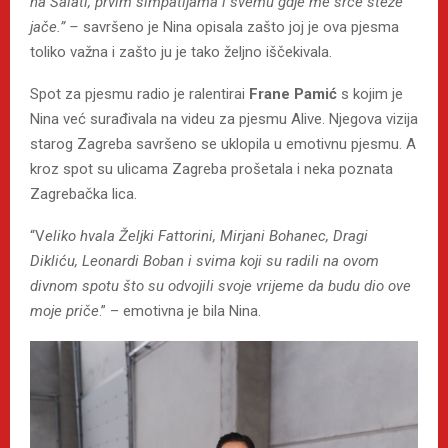
na Šalati, prvim simpatijama i svemu gdje me srce steže
jače.” –
savršeno je Nina opisala zašto joj je ova pjesma
toliko važna i zašto ju je tako željno iščekivala.
Spot za pjesmu radio je ralentirai
Frane Pamić
s kojim je
Nina već surađivala na videu za pjesmu Alive. Njegova vizija
starog Zagreba savršeno se uklopila u emotivnu pjesmu. A
kroz spot su ulicama Zagreba prošetala i neka poznata
Zagrebačka lica.
“V
eliko hvala Željki Fattorini, Mirjani Bohanec, Dragi
Dikliću, Leonardi Boban i svima koji su radili na ovom
divnom spotu što su odvojili svoje vrijeme da budu dio ove
moje priče
.” – emotivna je bila Nina.