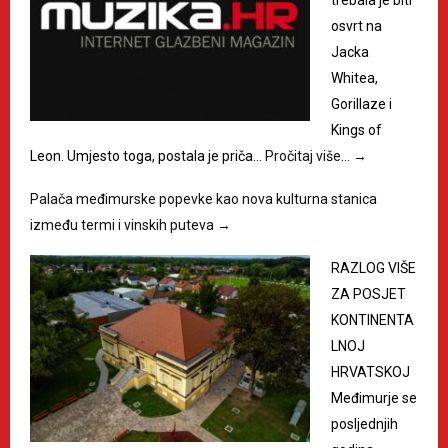
trebala je biti
osvrt na
Jacka
Whitea,
Gorillaze i
Kings of
Leon. Umjesto toga, postala je priča…
Pročitaj više…
→
Palača međimurske popevke kao nova kulturna stanica
između termi i vinskih puteva
→
RAZLOG VIŠE
ZA POSJET
KONTINENTA
LNOJ
HRVATSKOJ
Međimurje se
posljednjih