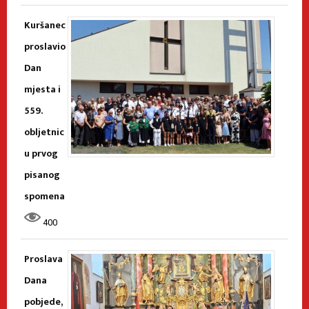
Kuršanec
proslavio
Dan
mjesta i
559.
obljetnic
u prvog
pisanog
spomena
400
Proslava
Dana
pobjede,