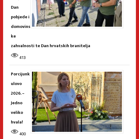
Dan
pobjede i
domovins
ke
zahvalnosti te Dan hrvatskih branitelja
413
Porcijunk
ulovo
2026. –
Jedno
veliko
hvala!
400