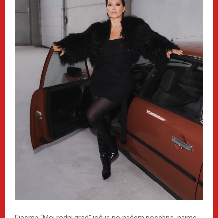
Pjesma “Moj rodni grad” još je po nećem posebna, naime