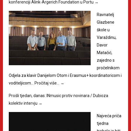
konferenciji Alink-Argerich Foundation u Portu
→
Ravnatelj
Glazbene
škole u
Varaždinu,
Davor
Matačić,
zajedno s
pročelnikom
Odjela za klavir Danijelom Otom i Erasmus+ koordinatoricom i
voditeljicom…
Pročitaj više…
→
Prošli tjedan, danas: INmusic protiv novinara / Dubioza
kolektiv intervju
→
Najveća priča
tjedna