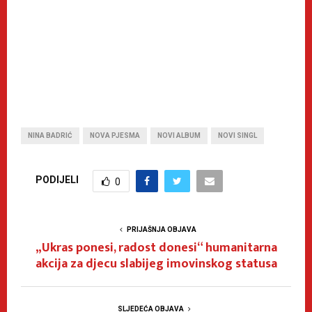
NINA BADRIĆ
NOVA PJESMA
NOVI ALBUM
NOVI SINGL
PODIJELI
0
PRIJAŠNJA OBJAVA
„Ukras ponesi, radost donesi“ humanitarna
akcija za djecu slabijeg imovinskog statusa
SLJEDEĆA OBJAVA