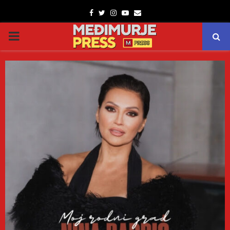
Facebook
Twitter
Instagram
Youtube
Email
PRIMARY
MENU