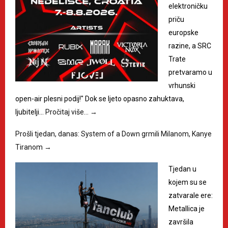
elektroničku
priču
europske
razine, a SRC
Trate
pretvaramo u
vrhunski
open-air plesni podij!" Dok se ljeto opasno zahuktava,
ljubitelji…
Pročitaj više…
→
Prošli tjedan, danas: System of a Down grmili Milanom, Kanye
Tiranom
→
Tjedan u
kojem su se
zatvarale ere:
Metallica je
završila