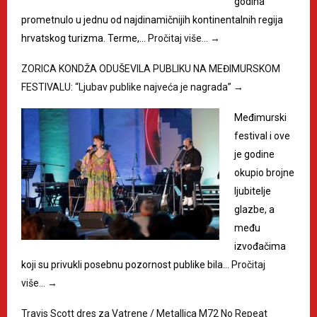
godina
prometnulo u jednu od najdinamičnijih kontinentalnih regija
hrvatskog turizma. Terme,…
Pročitaj više…
→
ZORICA KONDŽA ODUŠEVILA PUBLIKU NA MEĐIMURSKOM
FESTIVALU: “Ljubav publike najveća je nagrada”
→
Međimurski
festival i ove
je godine
okupio brojne
ljubitelje
glazbe, a
među
izvođačima
koji su privukli posebnu pozornost publike bila…
Pročitaj
više…
→
Travis Scott dres za Vatrene / Metallica M72 No Repeat