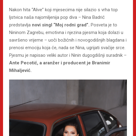
Nakon hita “Alive” koji mjesecima nije silazio s vrha top
ljstvica naša najomiljenija pop diva – Nina Badrić
predstavlja
novi singl “Moj rodni grad”.
Posveta je to
Nininom Zagrebu, emotivna i njezina pjesma koja dolazi u
savršeno vrijeme – uoči božićnih i novogodišnjih blagdana i
prenosi emociju koja će, nada se Nina, ugrijati svačije srce.
Pjesmu je napisao veliki autor i Ninin dugogdišnji suradnik –
Ante Pecotić, a aranžer i producent je Branimir
Mihaljević.