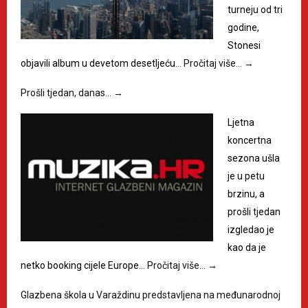
turneju od tri
godine,
Stonesi
objavili album u devetom desetljeću…
Pročitaj više…
→
Prošli tjedan, danas…
→
Ljetna
koncertna
sezona ušla
je u petu
brzinu, a
prošli tjedan
izgledao je
kao da je
netko booking cijele Europe…
Pročitaj više…
→
Glazbena škola u Varaždinu predstavljena na međunarodnoj