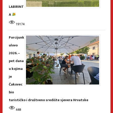
LABIRINT
A
19174
Porcijunk
ulovo
2026. –
pet dana
u kojima
je
Čakovec
bio
turističko i društveno središte sjevera Hrvatske
448