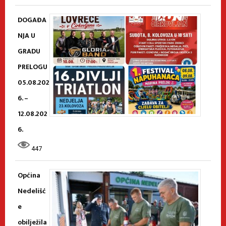
DOGAĐA
NJA U
GRADU
PRELOGU
05.08.202
6. –
12.08.202
6.
447
Općina
Nedelišć
e
obilježila