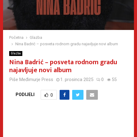
Početna
Glazba
Nina Badrić – posveta rodnom gradu najavljuje novi album
Glazba
Nina Badrić – posveta rodnom gradu
najavljuje novi album
Piše
Međimurje Press
1. prosinca 2025
0
55
PODIJELI
0