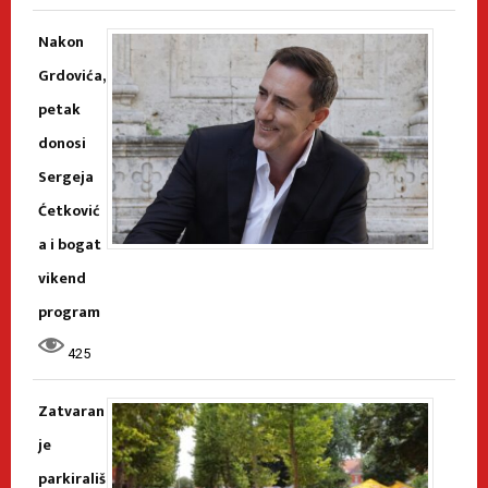
Nakon
Grdovića,
petak
donosi
Sergeja
Ćetković
a i bogat
vikend
program
425
Zatvaran
je
parkirališ