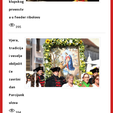
klupskog
prvenstv
a u feeder ribolovu
395
Vjera,
tradicija
i veselje
obilježit
će
završni
dan
Porcijunk
ulova
394