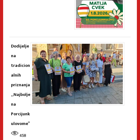
Dodijelje
na
tradicion
alnih
priznanja
„Najbolje
na
Porcijunk
ulovome”
458