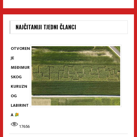
NAJČITANIJI TJEDNI ČLANCI
OTVOREN
JE
MEĐIMUR
SKOG
KURUZN
OG
LABIRINT
A
17656