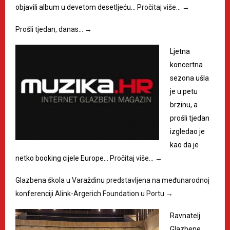
objavili album u devetom desetljeću…
Pročitaj više…
→
Prošli tjedan, danas…
→
Ljetna
koncertna
sezona ušla
je u petu
brzinu, a
prošli tjedan
izgledao je
kao da je
netko booking cijele Europe…
Pročitaj više…
→
Glazbena škola u Varaždinu predstavljena na međunarodnoj
konferenciji Alink-Argerich Foundation u Portu
→
Ravnatelj
Glazbene