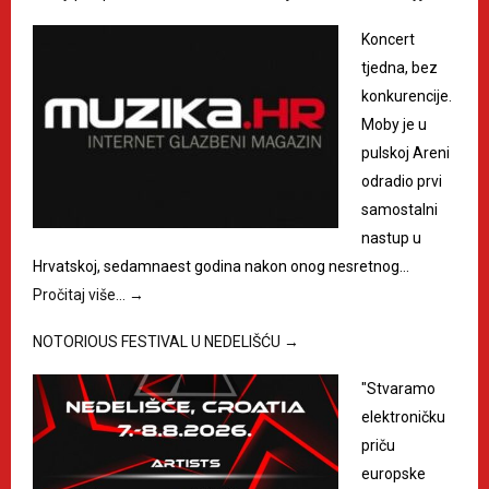
Koncert
tjedna, bez
konkurencije.
Moby je u
pulskoj Areni
odradio prvi
samostalni
nastup u
Hrvatskoj, sedamnaest godina nakon onog nesretnog…
Pročitaj više…
→
NOTORIOUS FESTIVAL U NEDELIŠĆU
→
"Stvaramo
elektroničku
priču
europske