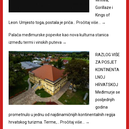
Whitea,
Gorillaze i
Kings of
Leon. Umjesto toga, postala je priča…
Pročitaj više…
→
Palača međimurske popevke kao nova kulturna stanica
između termi i vinskih puteva
→
RAZLOG VIŠE
ZA POSJET
KONTINENTA
LNOJ
HRVATSKOJ
Međimurje se
posljednjih
godina
prometnulo u jednu od najdinamičnijih kontinentalnih regija
hrvatskog turizma. Terme,…
Pročitaj više…
→