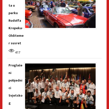
ta u
parku
Rudolfa
Kropeka-
Olditeme
r susret
417
Proglaše
ni
pobjedni
ci
Svjetsko
g