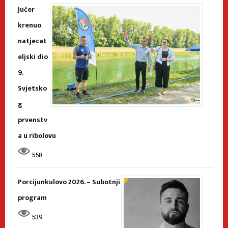
Jučer
krenuo
natjecat
eljski dio
9.
Svjetsko
g
prvenstv
a u ribolovu
558
Porcijunkulovo 2026. – Subotnji
program
539