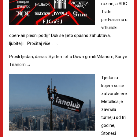
razine, a SRC
Trate
pretvaramo u
vrhunski
open-air plesni podij!" Dok se ljeto opasno zahuktava,
ljubitelji…
Pročitaj više…
→
Prošli tjedan, danas: System of a Down grmili Milanom, Kanye
Tiranom
→
Tjedan u
kojem su se
zatvarale ere:
Metallica je
završila
turneju od tri
godine,
Stonesi