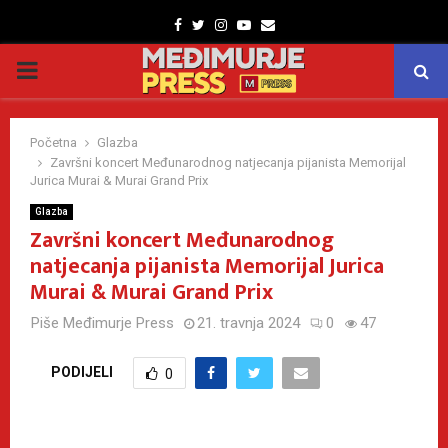
Facebook
Twitter
Instagram
Youtube
Email
PRIMARY
MENU
Početna
Glazba
Završni koncert Međunarodnog natjecanja pijanista Memorijal
Jurica Murai & Murai Grand Prix
Glazba
Završni koncert Međunarodnog
natjecanja pijanista Memorijal Jurica
Murai & Murai Grand Prix
Piše
Međimurje Press
21. travnja 2024
0
47
PODIJELI
0