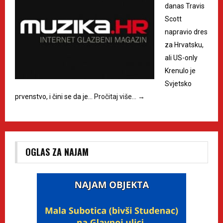
danas Travis
Scott
napravio dres
za Hrvatsku,
ali US-only
Krenulo je
Svjetsko
prvenstvo, i čini se da je…
Pročitaj više…
→
OGLAS ZA NAJAM