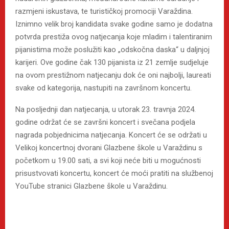
razmjeni iskustava, te turističkoj promociji Varaždina.
Iznimno velik broj kandidata svake godine samo je dodatna
potvrda prestiža ovog natjecanja koje mladim i talentiranim
pijanistima može poslužiti kao „odskočna daska“ u daljnjoj
karijeri. Ove godine čak 130 pijanista iz 21 zemlje sudjeluje
na ovom prestižnom natjecanju dok će oni najbolji, laureati
svake od kategorija, nastupiti na završnom koncertu.
Na posljednji dan natjecanja, u utorak 23. travnja 2024.
godine održat će se završni koncert i svečana podjela
nagrada pobjednicima natjecanja. Koncert će se održati u
Velikoj koncertnoj dvorani Glazbene škole u Varaždinu s
početkom u 19.00 sati, a svi koji neće biti u mogućnosti
prisustvovati koncertu, koncert će moći pratiti na službenoj
YouTube stranici Glazbene škole u Varaždinu.