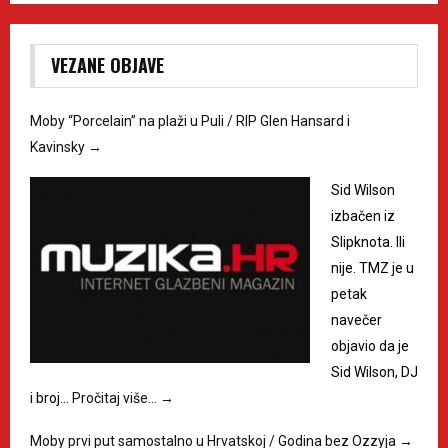
VEZANE OBJAVE
Moby “Porcelain” na plaži u Puli / RIP Glen Hansard i
Kavinsky
→
Sid Wilson
izbačen iz
Slipknota. Ili
nije. TMZ je u
petak
navečer
objavio da je
Sid Wilson, DJ
i broj…
Pročitaj više…
→
Moby prvi put samostalno u Hrvatskoj / Godina bez Ozzyja
→