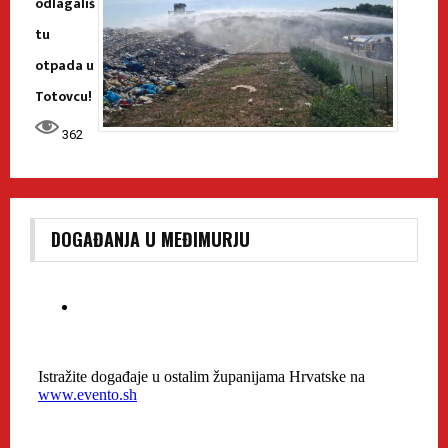
odlagališ
tu
otpada u
Totovcu!
362
DOGAĐANJA U MEĐIMURJU