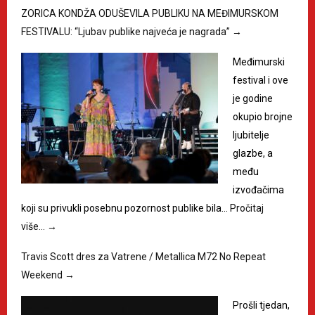
ZORICA KONDŽA ODUŠEVILA PUBLIKU NA MEĐIMURSKOM
FESTIVALU: “Ljubav publike najveća je nagrada”
→
Međimurski
festival i ove
je godine
okupio brojne
ljubitelje
glazbe, a
među
izvođačima
koji su privukli posebnu pozornost publike bila…
Pročitaj
više…
→
Travis Scott dres za Vatrene / Metallica M72 No Repeat
Weekend
→
Prošli tjedan,