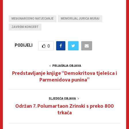
MEĐUNARODNO NATJECANJE
MEMORIJAL JURICA MURAI
ZAVRŠNI KONCERT
PODIJELI
0
PRIJAŠNJA OBJAVA
Predstavljanje knjige “Demokritova tjelešca i
Parmenidova punina”
SLJEDEĆA OBJAVA
Održan 7. Polumartaon Zrinski s preko 800
trkača