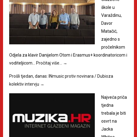
škole u
Varaždinu,
Davor
Matačić,
zajedno s
pročelnikom
Odjela za klavir Danijelom Otom i Erasmus+ koordinatoricom i
voditeljicom…
Pročitaj više…
→
Prošli tjedan, danas: INmusic protiv novinara / Dubioza
kolektiv intervju
→
Najveća priča
tjedna
trebala je biti
osvrt na
Jacka