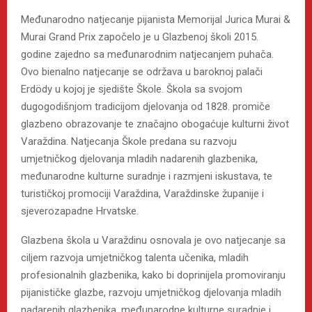
Međunarodno natjecanje pijanista Memorijal Jurica Murai &
Murai Grand Prix započelo je u Glazbenoj školi 2015.
godine zajedno sa međunarodnim natjecanjem puhača.
Ovo bienalno natjecanje se održava u baroknoj palači
Erdödy u kojoj je sjedište Škole. Škola sa svojom
dugogodišnjom tradicijom djelovanja od 1828. promiče
glazbeno obrazovanje te značajno obogaćuje kulturni život
Varaždina. Natjecanja Škole predana su razvoju
umjetničkog djelovanja mladih nadarenih glazbenika,
međunarodne kulturne suradnje i razmjeni iskustava, te
turističkoj promociji Varaždina, Varaždinske županije i
sjeverozapadne Hrvatske.
Glazbena škola u Varaždinu osnovala je ovo natjecanje sa
ciljem razvoja umjetničkog talenta učenika, mladih
profesionalnih glazbenika, kako bi doprinijela promoviranju
pijanističke glazbe, razvoju umjetničkog djelovanja mladih
nadarenih glazbenika, međunarodne kulturne suradnje i