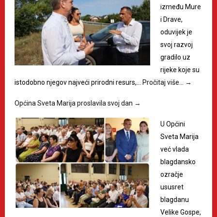
između Mure
i Drave,
oduvijek je
svoj razvoj
gradilo uz
rijeke koje su
istodobno njegov najveći prirodni resurs,…
Pročitaj više…
→
Općina Sveta Marija proslavila svoj dan
→
U Općini
Sveta Marija
već vlada
blagdansko
ozračje
ususret
blagdanu
Velike Gospe,