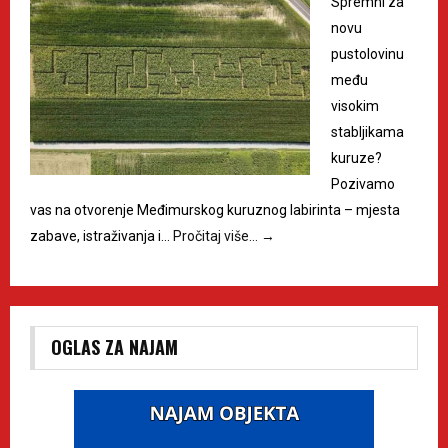
Spremni za
novu
pustolovinu
među
visokim
stabljikama
kuruze?
Pozivamo
vas na otvorenje Međimurskog kuruznog labirinta – mjesta
zabave, istraživanja i…
Pročitaj više…
→
OGLAS ZA NAJAM