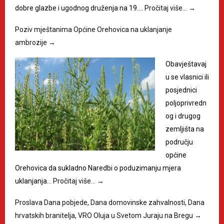
dobre glazbe i ugodnog druženja na 19.…
Pročitaj više…
→
Poziv mještanima Općine Orehovica na uklanjanje
ambrozije
→
Obavještavaj
u se vlasnici ili
posjednici
poljoprivredn
og i drugog
zemljišta na
području
općine
Orehovica da sukladno Naredbi o poduzimanju mjera
uklanjanja…
Pročitaj više…
→
Proslava Dana pobjede, Dana domovinske zahvalnosti, Dana
hrvatskih branitelja, VRO Oluja u Svetom Juraju na Bregu
→