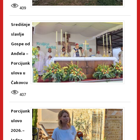
409
Središnje
slavlje
Gospe od
Anđela –
Porcijunk
ulova u
Čakovcu
407
Porcijunk
ulovo
2026. –