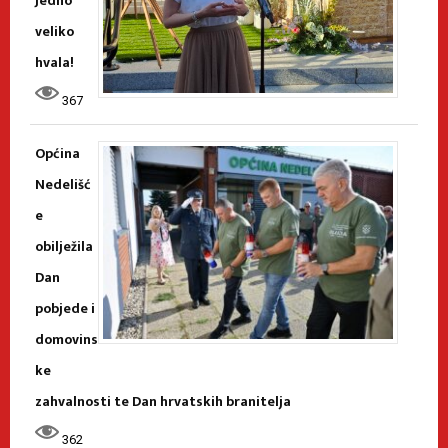
Jedno
veliko
hvala!
367
Općina
Nedelišć
e
obilježila
Dan
pobjede i
domovins
ke
zahvalnosti te Dan hrvatskih branitelja
362