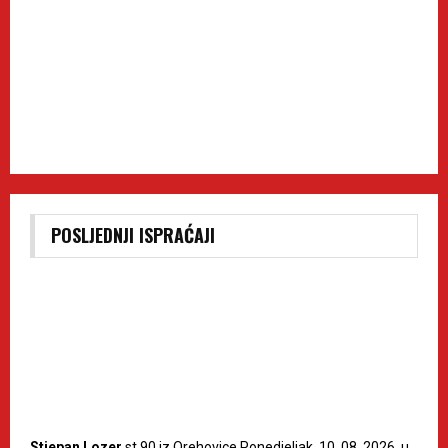
POSLJEDNJI ISPRAĆAJI
Stjepan Lozer
st.90 iz Orehovice Ponedjeljak, 10. 08. 2026. u