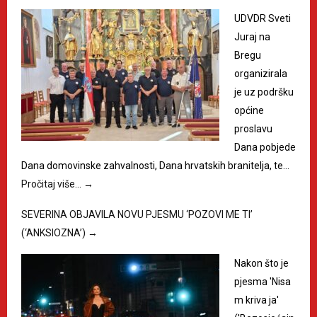
UDVDR Sveti
Juraj na
Bregu
organizirala
je uz podršku
općine
proslavu
Dana pobjede
Dana domovinske zahvalnosti, Dana hrvatskih branitelja, te…
Pročitaj više…
→
SEVERINA OBJAVILA NOVU PJESMU ‘POZOVI ME TI’
(‘ANKSIOZNA’)
→
Nakon što je
pjesma 'Nisa
m kriva ja'