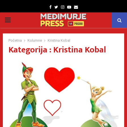
Facebook
Twitter
Instagram
Youtube
Email
PRIMARY
MENU
Početna
Kolumne
Kristina Kobal
Kategorija : Kristina Kobal