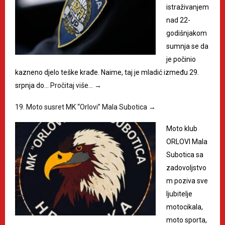
istraživanjem
nad 22-
godišnjakom
sumnja se da
je počinio
kazneno djelo teške krađe. Naime, taj je mladić između 29.
srpnja do…
Pročitaj više…
→
19. Moto susret MK “Orlovi” Mala Subotica
→
Moto klub
ORLOVI Mala
Subotica sa
zadovoljstvo
m poziva sve
ljubitelje
motocikala,
moto sporta,