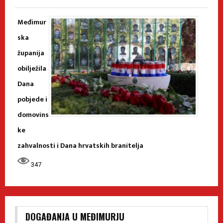
Međimur
ska
županija
obilježila
Dana
pobjede i
domovins
ke
zahvalnosti i Dana hrvatskih branitelja
347
DOGAĐANJA U MEĐIMURJU