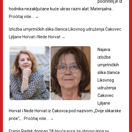
počinitelj je iz
hodnika nezaključane kuće ukrao razni alat. Materijalna…
Pročitaj više…
→
Izložba umjetničkih slika članica Likovnog udruženja Čakovec
Ljiljane Horvat i Nede Horvat
→
Najava
izložbe
umjetničkih
slika članica
Likovnog
udruženja
Čakovec
Ljiljane
Horvat i Nede Horvat iz Čakovca pod nazivom „Dvije slikarske
priče“,…
Pročitaj više…
→
Franjo Radek donirao 18 tisuća eura za obnovu kipa sv.