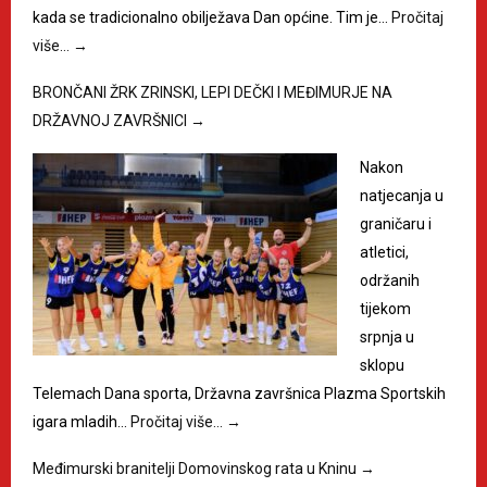
kada se tradicionalno obilježava Dan općine. Tim je…
Pročitaj
više…
→
BRONČANI ŽRK ZRINSKI, LEPI DEČKI I MEĐIMURJE NA
DRŽAVNOJ ZAVRŠNICI
→
Nakon
natjecanja u
graničaru i
atletici,
održanih
tijekom
srpnja u
sklopu
Telemach Dana sporta, Državna završnica Plazma Sportskih
igara mladih…
Pročitaj više…
→
Međimurski branitelji Domovinskog rata u Kninu
→