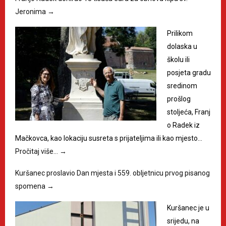
Jeronima
→
Prilikom
dolaska u
školu ili
posjeta gradu
sredinom
prošlog
stoljeća, Franj
o Radek iz
Mačkovca, kao lokaciju susreta s prijateljima ili kao mjesto…
Pročitaj više…
→
Kuršanec proslavio Dan mjesta i 559. obljetnicu prvog pisanog
spomena
→
Kuršanec je u
srijedu, na