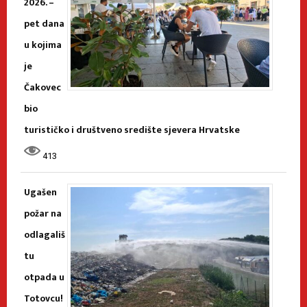
2026. –
pet dana
u kojima
je
Čakovec
bio
turističko i društveno središte sjevera Hrvatske
413
Ugašen
požar na
odlagališ
tu
otpada u
Totovcu!