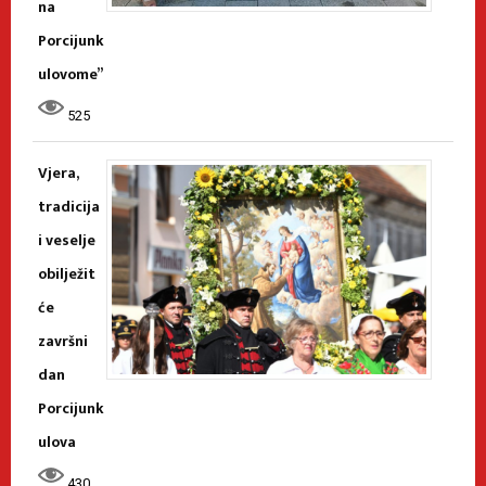
na
Porcijunk
ulovome”
525
Vjera,
tradicija
i veselje
obilježit
će
završni
dan
Porcijunk
ulova
430