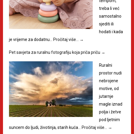
tempom,
treba li već
samostalno
sjediti ili
hodati i kada
je vrijeme za dodatnu…
Pročitaj više…
→
Pet savjeta za ruralnu fotografiju koja priča priču
→
Ruralni
prostor nudi
nebrojene
motive, od
jutarnje
magle iznad
polja i žetve
pod ljetnim
suncem do ljudi, životinja, starih kuća…
Pročitaj više…
→