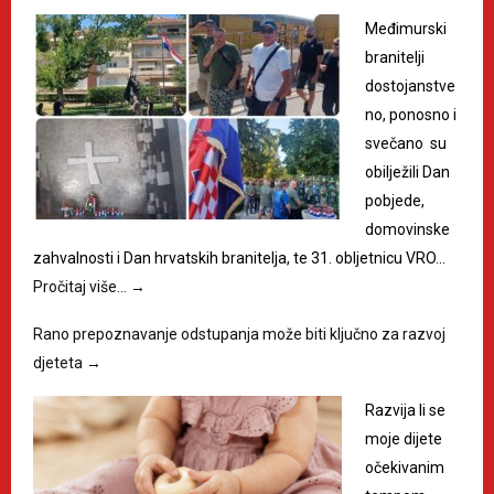
Međimurski
branitelji
dostojanstve
no, ponosno i
svečano su
obilježili Dan
pobjede,
domovinske
zahvalnosti i Dan hrvatskih branitelja, te 31. obljetnicu VRO…
Pročitaj više…
→
Rano prepoznavanje odstupanja može biti ključno za razvoj
djeteta
→
Razvija li se
moje dijete
očekivanim