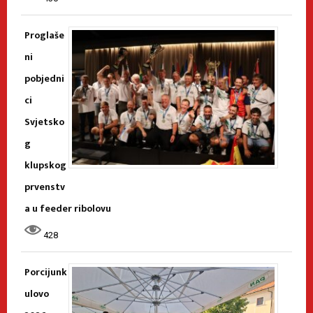
Proglaše
ni
pobjedni
ci
Svjetsko
g
klupskog
prvenstv
a u feeder ribolovu
428
Porcijunk
ulovo