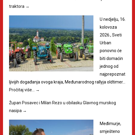
traktora
→
U nedjelju, 16.
kolovoza
2026., Sveti
Urban
ponovno će
biti domaćin
jednog od
najprepoznat
ljivijih događanja ovoga kraja, Međunarodnog rallyja oldtimer…
Pročitaj više…
→
Župan Posavec i Milan Rezo u obilasku Glavnog murskog
nasipa
→
Međimurje,
smješteno