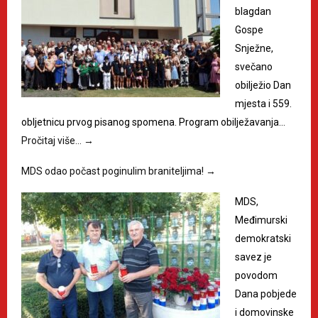
blagdan
Gospe
Snježne,
svečano
obilježio Dan
mjesta i 559.
obljetnicu prvog pisanog spomena. Program obilježavanja…
Pročitaj više…
→
MDS odao počast poginulim braniteljima!
→
MDS,
Međimurski
demokratski
savez je
povodom
Dana pobjede
i domovinske