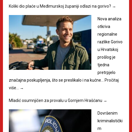
Koliki dio plaće u Međimurskoj županiji odlazi na gorivo?
→
Nova analiza
otkriva
regionalne
razlike Gorivo
u Hrvatskoj
prošlog je
tjedna
pretrpjelo
značajna poskupljenja, što se preslikalo i na kućne…
Pročitaj
više…
→
Mladić osumnjičen za provalu u Gornjem Hrašćanu
→
Dovršenim
kriminalistički
m