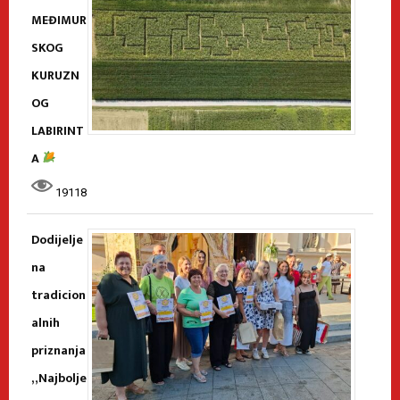
MEĐIMUR
SKOG
KURUZN
OG
LABIRINT
A
19118
Dodijelje
na
tradicion
alnih
priznanja
„Najbolje