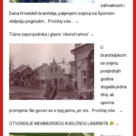
zahvalnosti i
Dana hrvatskih branitelja, paljenjem svijeća na Spomen-
obilježju poginulim…
Pročitaj više…
→
Tišina zapovjednika i glasni ‘vikend ratnici’
→
U
braniteljskom
se svijetu
posljednjih
godina
događa jedna
tiha, ali
uporna
promjena. Ne govori se o njoj javno, jer oni…
Pročitaj više…
→
OTVORENJE MEĐIMURSKOG KURUZNOG LABIRINTA
→