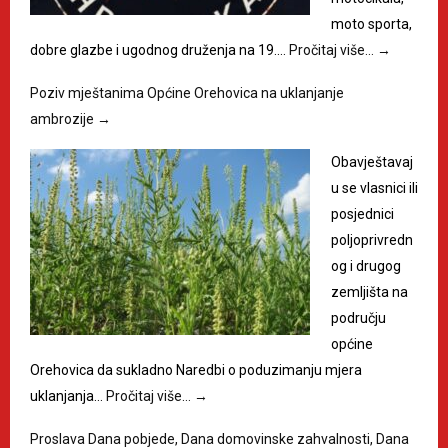
moto sporta,
dobre glazbe i ugodnog druženja na 19.…
Pročitaj više…
→
Poziv mještanima Općine Orehovica na uklanjanje
ambrozije
→
Obavještavaj
u se vlasnici ili
posjednici
poljoprivredn
og i drugog
zemljišta na
području
općine
Orehovica da sukladno Naredbi o poduzimanju mjera
uklanjanja…
Pročitaj više…
→
Proslava Dana pobjede, Dana domovinske zahvalnosti, Dana