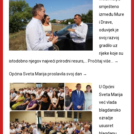
smješteno
između Mure
i Drave,
oduvijek je
svoj razvoj
gradilo uz
rijeke koje su
istodobno njegov najveći prirodni resurs,…
Pročitaj više…
→
Općina Sveta Marija proslavila svoj dan
→
U Općini
Sveta Marija
već vlada
blagdansko
ozračje
ususret
blagdanu