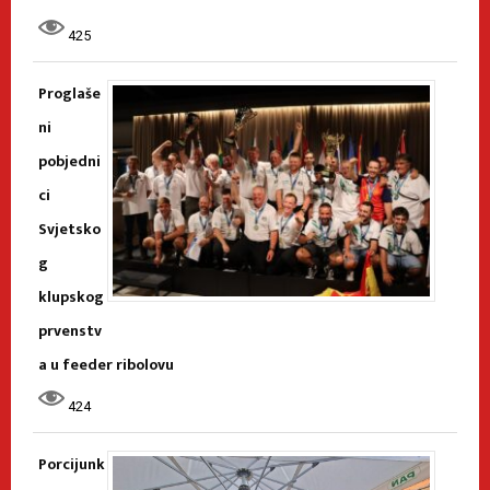
425
Proglaše
ni
pobjedni
ci
Svjetsko
g
klupskog
prvenstv
a u feeder ribolovu
424
Porcijunk