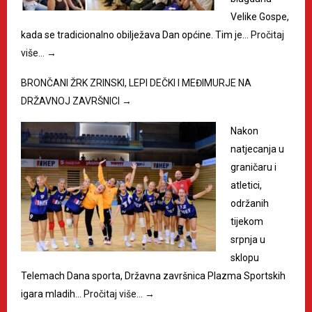
Velike Gospe,
kada se tradicionalno obilježava Dan općine. Tim je…
Pročitaj
više…
→
BRONČANI ŽRK ZRINSKI, LEPI DEČKI I MEĐIMURJE NA
DRŽAVNOJ ZAVRŠNICI
→
Nakon
natjecanja u
graničaru i
atletici,
održanih
tijekom
srpnja u
sklopu
Telemach Dana sporta, Državna završnica Plazma Sportskih
igara mladih…
Pročitaj više…
→