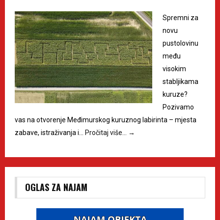
Spremni za
novu
pustolovinu
među
visokim
stabljikama
kuruze?
Pozivamo
vas na otvorenje Međimurskog kuruznog labirinta – mjesta
zabave, istraživanja i…
Pročitaj više…
→
OGLAS ZA NAJAM