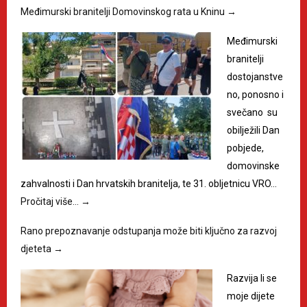
Međimurski branitelji Domovinskog rata u Kninu
→
Međimurski
branitelji
dostojanstve
no, ponosno i
svečano su
obilježili Dan
pobjede,
domovinske
zahvalnosti i Dan hrvatskih branitelja, te 31. obljetnicu VRO…
Pročitaj više…
→
Rano prepoznavanje odstupanja može biti ključno za razvoj
djeteta
→
Razvija li se
moje dijete