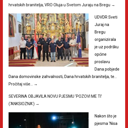
hrvatskih branitelja, VRO Oluja u Svetom Juraju na Bregu
→
UDVDR Sveti
Juraj na
Bregu
organizirala
je uz podršku
općine
proslavu
Dana pobjede
Dana domovinske zahvalnosti, Dana hrvatskih branitelja, te…
Pročitaj više…
→
SEVERINA OBJAVILA NOVU PJESMU ‘POZOVI ME TI’
(‘ANKSIOZNA’)
→
Nakon što je
pjesma 'Nisa