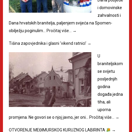
Dana pobjede
i domovinske
zahvalnosti i
Dana hrvatskih branitelja, paljenjem svijeća na Spomen-
obilježju poginulim…
Pročitaj više…
→
Tišina zapovjednika i glasni ‘vikend ratnici’
→
U
braniteljskom
se svijetu
posljednjih
godina
događa jedna
tiha, ali
uporna
promjena. Ne govori se o njoj javno, jer oni…
Pročitaj više…
→
OTVORENJE MEĐIMURSKOG KURUZNOG LABIRINTA
→