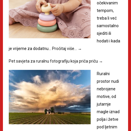
očekivanim
tempom,
treba li već
samostalno
sjediti ili
hodati i kada
je vrijeme za dodatnu…
Pročitaj više…
→
Pet savjeta za ruralnu fotografiju koja priča priču
→
Ruralni
prostor nudi
nebrojene
motive, od
jutarnje
magle iznad
polja i žetve
pod ljetnim