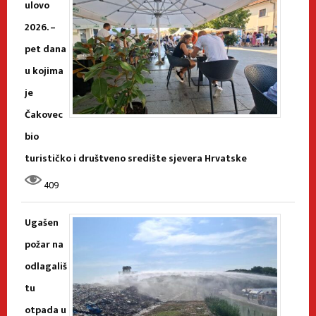
ulovo
2026. –
pet dana
u kojima
je
Čakovec
bio
turističko i društveno središte sjevera Hrvatske
409
Ugašen
požar na
odlagališ
tu
otpada u