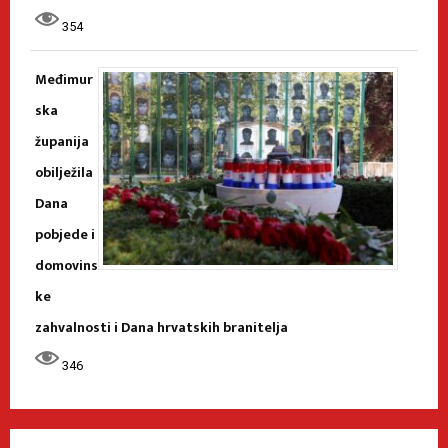
354
Međimur
ska
županija
obilježila
Dana
pobjede i
domovins
ke
zahvalnosti i Dana hrvatskih branitelja
346