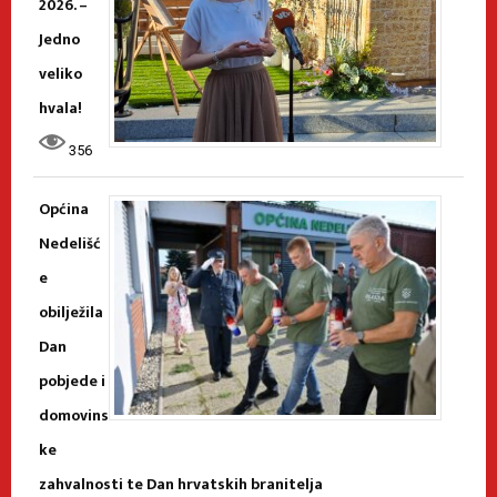
2026. –
Jedno
veliko
hvala!
356
Općina
Nedelišć
e
obilježila
Dan
pobjede i
domovins
ke
zahvalnosti te Dan hrvatskih branitelja