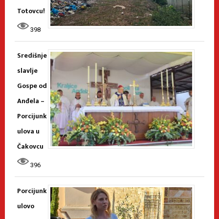
Totovcu!
398
Središnje
slavlje
Gospe od
Anđela –
Porcijunk
ulova u
Čakovcu
396
Porcijunk
ulovo