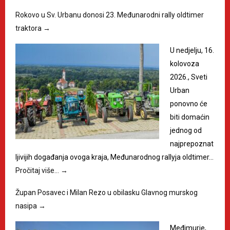
Rokovo u Sv. Urbanu donosi 23. Međunarodni rally oldtimer
traktora
→
U nedjelju, 16.
kolovoza
2026., Sveti
Urban
ponovno će
biti domaćin
jednog od
najprepoznat
ljivijih događanja ovoga kraja, Međunarodnog rallyja oldtimer…
Pročitaj više…
→
Župan Posavec i Milan Rezo u obilasku Glavnog murskog
nasipa
→
Međimurje,