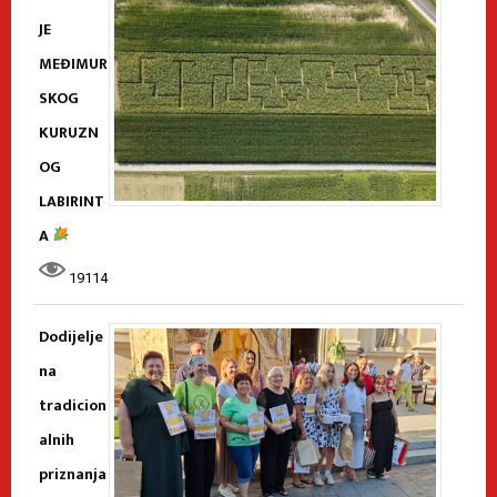
JE
MEĐIMUR
SKOG
KURUZN
OG
LABIRINT
A
19114
Dodijelje
na
tradicion
alnih
priznanja