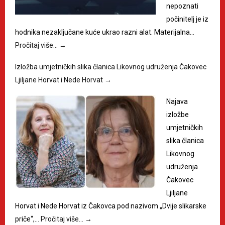
nepoznati
počinitelj je iz
hodnika nezaključane kuće ukrao razni alat. Materijalna…
Pročitaj više…
→
Izložba umjetničkih slika članica Likovnog udruženja Čakovec
Ljiljane Horvat i Nede Horvat
→
Najava
izložbe
umjetničkih
slika članica
Likovnog
udruženja
Čakovec
Ljiljane
Horvat i Nede Horvat iz Čakovca pod nazivom „Dvije slikarske
priče“,…
Pročitaj više…
→