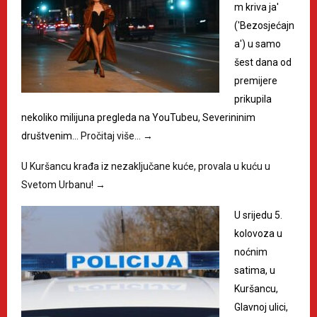
m kriva ja'
('Bezosjećajn
a') u samo
šest dana od
premijere
prikupila
nekoliko milijuna pregleda na YouTubeu, Severininim
društvenim…
Pročitaj više…
→
U Kuršancu krađa iz nezaključane kuće, provala u kuću u
Svetom Urbanu!
→
U srijedu 5.
kolovoza u
noćnim
satima, u
Kuršancu,
Glavnoj ulici,