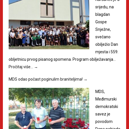
srijedu, na
blagdan
Gospe
Snježne,
svečano
obilježio Dan
mjesta i 559.
obljetnicu prvog pisanog spomena. Program obilježavanja…
Pročitaj više…
→
MDS odao počast poginulim braniteljima!
→
MDS,
Međimurski
demokratski
savez je
povodom