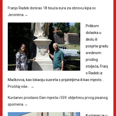
Franjo Radek donirao 18 tisuća eura za obnovu kipa sv.
Jeronima
→
Prilikom
dolaska u
školu ili
posjeta gradu
sredinom
prošlog
stoljeća, Franj
o Radek iz
Mačkovca, kao lokaciju susreta s prijateljima ili kao mjesto…
Pročitaj više…
→
Kuršanec proslavio Dan mjesta i 559. obljetnicu prvog pisanog
spomena
→
Kuršanec je u