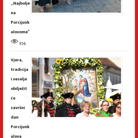
„Najbolje
na
Porcijunk
ulovome”
516
Vjera,
tradicija
i veselje
obilježit
će
završni
dan
Porcijunk
ulova