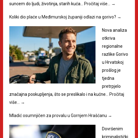
suncem do ljudi, životinja, starih kuća…
Pročitaj više…
→
Koliki dio plaće u Međimurskoj županiji odlazi na gorivo?
→
Nova analiza
otkriva
regionalne
razlike Gorivo
u Hrvatskoj
prošlog je
tjedna
pretrpjelo
značajna poskupljenja, što se preslikalo i na kućne…
Pročitaj
više…
→
Mladić osumnjičen za provalu u Gornjem Hrašćanu
→
Dovršenim
kriminalistički