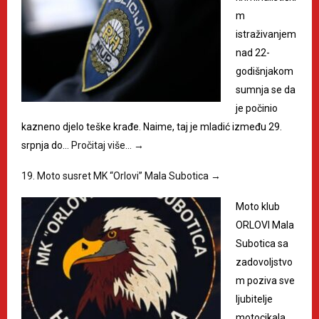
m
istraživanjem
nad 22-
godišnjakom
sumnja se da
je počinio
kazneno djelo teške krađe. Naime, taj je mladić između 29.
srpnja do…
Pročitaj više…
→
19. Moto susret MK “Orlovi” Mala Subotica
→
Moto klub
ORLOVI Mala
Subotica sa
zadovoljstvo
m poziva sve
ljubitelje
motocikala,