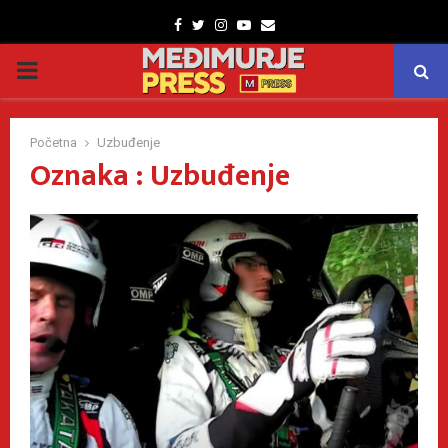
Facebook
Twitter
Instagram
Youtube
Email
PRIMARY
MENU
Početna
Uzbuđenje
Oznaka : Uzbuđenje