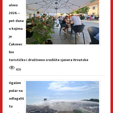
ulovo
2026. –
pet dana
u kojima
je
Čakovec
bio
turističko i društveno središte sjevera Hrvatske
409
Ugašen
požar na
odlagališ
tu