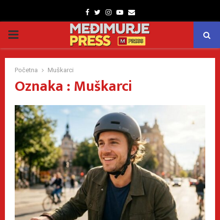
Facebook
Twitter
Instagram
Youtube
Email
PRIMARY
MENU
Početna
Muškarci
Oznaka : Muškarci