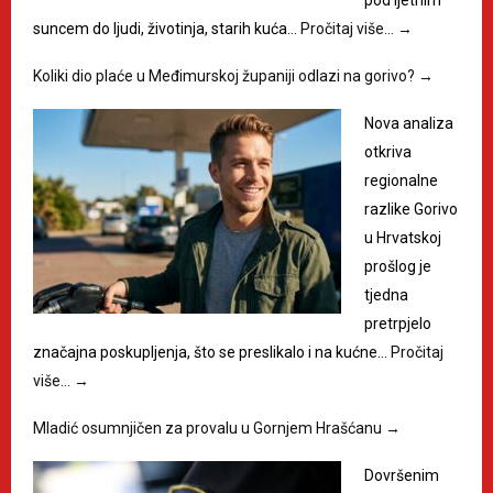
suncem do ljudi, životinja, starih kuća…
Pročitaj više…
→
Koliki dio plaće u Međimurskoj županiji odlazi na gorivo?
→
Nova analiza
otkriva
regionalne
razlike Gorivo
u Hrvatskoj
prošlog je
tjedna
pretrpjelo
značajna poskupljenja, što se preslikalo i na kućne…
Pročitaj
više…
→
Mladić osumnjičen za provalu u Gornjem Hrašćanu
→
Dovršenim