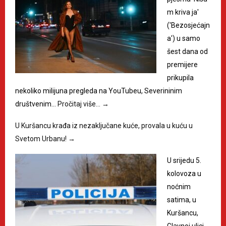
m kriva ja'
('Bezosjećajn
a') u samo
šest dana od
premijere
prikupila
nekoliko milijuna pregleda na YouTubeu, Severininim
društvenim…
Pročitaj više…
→
U Kuršancu krađa iz nezaključane kuće, provala u kuću u
Svetom Urbanu!
→
U srijedu 5.
kolovoza u
noćnim
satima, u
Kuršancu,
Glavnoj ulici,