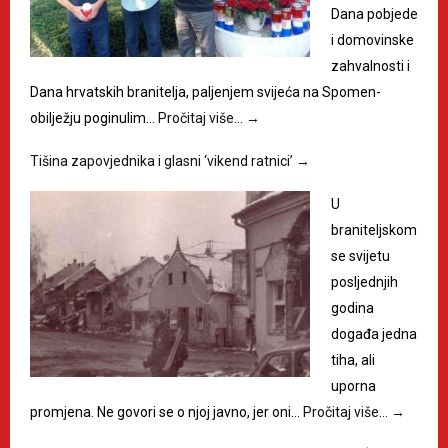
Dana pobjede
i domovinske
zahvalnosti i
Dana hrvatskih branitelja, paljenjem svijeća na Spomen-
obilježju poginulim…
Pročitaj više…
→
Tišina zapovjednika i glasni ‘vikend ratnici’
→
U
braniteljskom
se svijetu
posljednjih
godina
događa jedna
tiha, ali
uporna
promjena. Ne govori se o njoj javno, jer oni…
Pročitaj više…
→