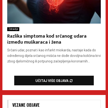
Zdravlje
Razlika simptoma kod srčanog udara
između muškaraca i žena
Srčani udar, poznat i kao infarkt miokarda, nastaje kada do
određenog dijela srčanog mišića ne dođe dovoljna količina krvi
zbog djelomičnog ili potpunog začepljenja koronarnih...
UČITAJ VIŠE OBJAVA
VEZANE OBJAVE