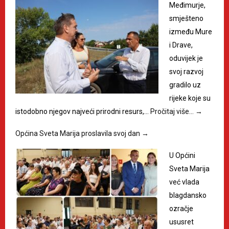
Međimurje,
smješteno
između Mure
i Drave,
oduvijek je
svoj razvoj
gradilo uz
rijeke koje su
istodobno njegov najveći prirodni resurs,…
Pročitaj više…
→
Općina Sveta Marija proslavila svoj dan
→
U Općini
Sveta Marija
već vlada
blagdansko
ozračje
ususret