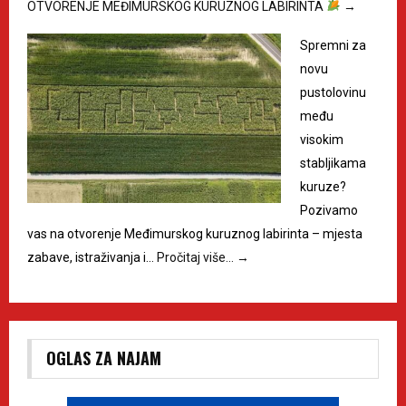
OTVORENJE MEĐIMURSKOG KURUZNOG LABIRINTA
→
Spremni za
novu
pustolovinu
među
visokim
stabljikama
kuruze?
Pozivamo
vas na otvorenje Međimurskog kuruznog labirinta – mjesta
zabave, istraživanja i…
Pročitaj više…
→
OGLAS ZA NAJAM