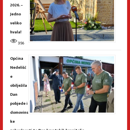
2026. –
Jedno
veliko
hvala!
356
Općina
Nedelišć
e
obilježila
Dan
pobjede i
domovins
ke