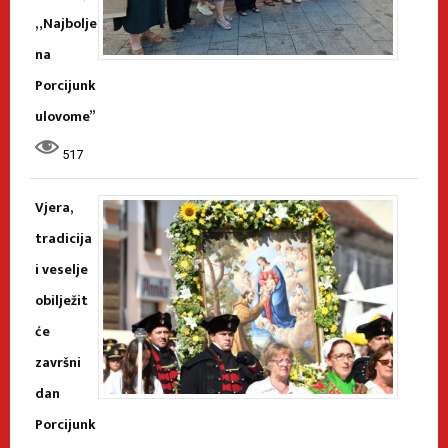
„Najbolje
na
Porcijunk
ulovome”
517
Vjera,
tradicija
i veselje
obilježit
će
završni
dan
Porcijunk