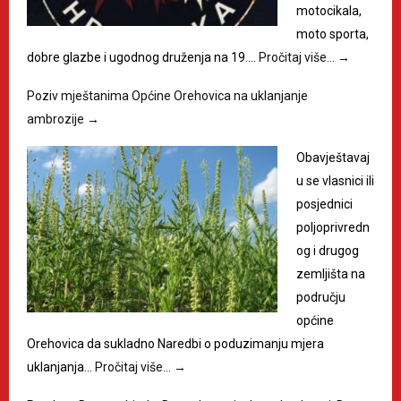
motocikala,
moto sporta,
dobre glazbe i ugodnog druženja na 19.…
Pročitaj više…
→
Poziv mještanima Općine Orehovica na uklanjanje
ambrozije
→
Obavještavaj
u se vlasnici ili
posjednici
poljoprivredn
og i drugog
zemljišta na
području
općine
Orehovica da sukladno Naredbi o poduzimanju mjera
uklanjanja…
Pročitaj više…
→