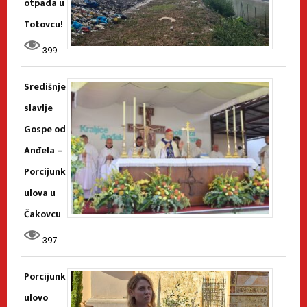
otpada u
Totovcu!
399
Središnje
slavlje
Gospe od
Anđela –
Porcijunk
ulova u
Čakovcu
397
Porcijunk
ulovo