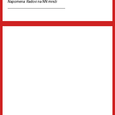
Napomena: Radovi na NN mreži
--------------------------------------------------------