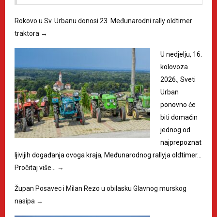
Rokovo u Sv. Urbanu donosi 23. Međunarodni rally oldtimer
traktora
→
U nedjelju, 16.
kolovoza
2026., Sveti
Urban
ponovno će
biti domaćin
jednog od
najprepoznat
ljivijih događanja ovoga kraja, Međunarodnog rallyja oldtimer…
Pročitaj više…
→
Župan Posavec i Milan Rezo u obilasku Glavnog murskog
nasipa
→