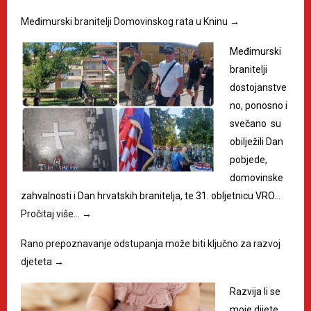
Međimurski branitelji Domovinskog rata u Kninu
→
Međimurski
branitelji
dostojanstve
no, ponosno i
svečano su
obilježili Dan
pobjede,
domovinske
zahvalnosti i Dan hrvatskih branitelja, te 31. obljetnicu VRO…
Pročitaj više…
→
Rano prepoznavanje odstupanja može biti ključno za razvoj
djeteta
→
Razvija li se
moje dijete