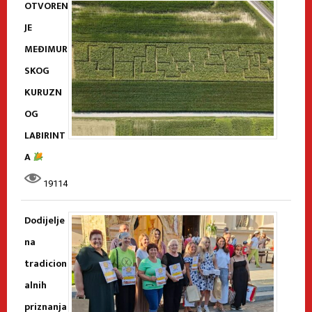
OTVOREN
JE
MEĐIMUR
SKOG
KURUZN
OG
LABIRINT
A
19114
Dodijelje
na
tradicion
alnih
priznanja