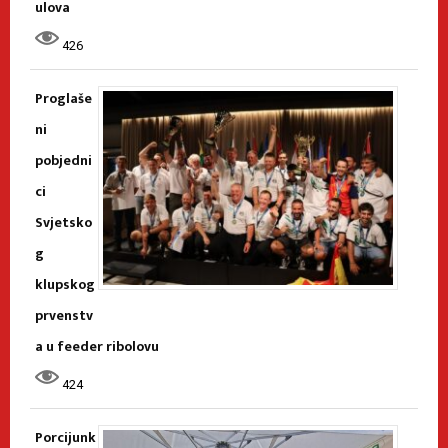
ulova
426
Proglaše
ni
pobjedni
ci
Svjetsko
g
klupskog
prvenstv
a u feeder ribolovu
424
Porcijunk