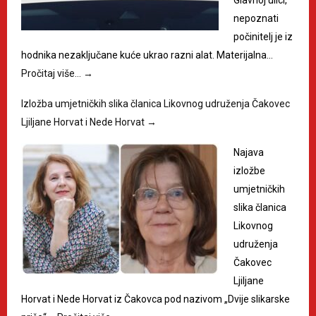
nepoznati
počinitelj je iz
hodnika nezaključane kuće ukrao razni alat. Materijalna…
Pročitaj više…
→
Izložba umjetničkih slika članica Likovnog udruženja Čakovec
Ljiljane Horvat i Nede Horvat
→
Najava
izložbe
umjetničkih
slika članica
Likovnog
udruženja
Čakovec
Ljiljane
Horvat i Nede Horvat iz Čakovca pod nazivom „Dvije slikarske