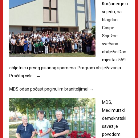
Kuršanec je u
srijedu, na
blagdan
Gospe
Snježne,
svečano
obilježio Dan
mjesta i 559.
obljetnicu prvog pisanog spomena. Program obilježavanja…
Pročitaj više…
→
MDS odao počast poginulim braniteljima!
→
MDS,
Međimurski
demokratski
savez je
povodom