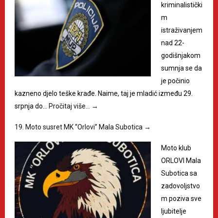
kriminalistički
m
istraživanjem
nad 22-
godišnjakom
sumnja se da
je počinio
kazneno djelo teške krađe. Naime, taj je mladić između 29.
srpnja do…
Pročitaj više…
→
19. Moto susret MK “Orlovi” Mala Subotica
→
Moto klub
ORLOVI Mala
Subotica sa
zadovoljstvo
m poziva sve
ljubitelje