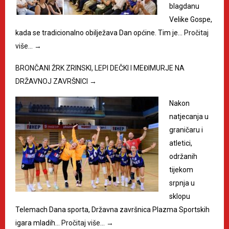
blagdanu
Velike Gospe,
kada se tradicionalno obilježava Dan općine. Tim je…
Pročitaj
više…
→
BRONČANI ŽRK ZRINSKI, LEPI DEČKI I MEĐIMURJE NA
DRŽAVNOJ ZAVRŠNICI
→
Nakon
natjecanja u
graničaru i
atletici,
održanih
tijekom
srpnja u
sklopu
Telemach Dana sporta, Državna završnica Plazma Sportskih
igara mladih…
Pročitaj više…
→