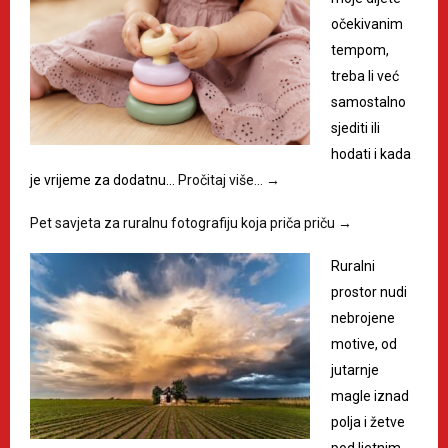
očekivanim
tempom,
treba li već
samostalno
sjediti ili
hodati i kada
je vrijeme za dodatnu…
Pročitaj više…
→
Pet savjeta za ruralnu fotografiju koja priča priču
→
Ruralni
prostor nudi
nebrojene
motive, od
jutarnje
magle iznad
polja i žetve
pod ljetnim