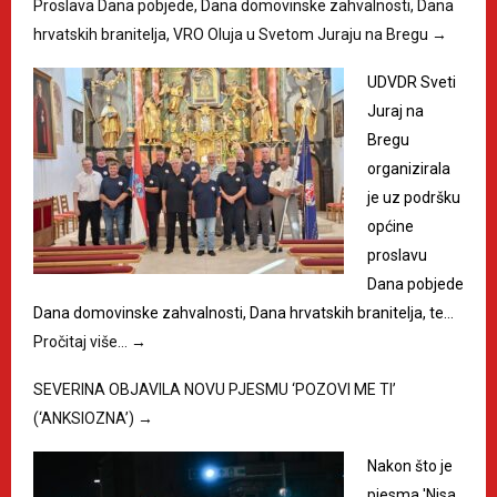
Proslava Dana pobjede, Dana domovinske zahvalnosti, Dana
hrvatskih branitelja, VRO Oluja u Svetom Juraju na Bregu
→
UDVDR Sveti
Juraj na
Bregu
organizirala
je uz podršku
općine
proslavu
Dana pobjede
Dana domovinske zahvalnosti, Dana hrvatskih branitelja, te…
Pročitaj više…
→
SEVERINA OBJAVILA NOVU PJESMU ‘POZOVI ME TI’
(‘ANKSIOZNA’)
→
Nakon što je
pjesma 'Nisa