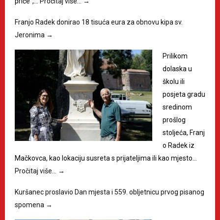
priče“,…
Pročitaj više…
→
Franjo Radek donirao 18 tisuća eura za obnovu kipa sv.
Jeronima
→
Prilikom
dolaska u
školu ili
posjeta gradu
sredinom
prošlog
stoljeća, Franj
o Radek iz
Mačkovca, kao lokaciju susreta s prijateljima ili kao mjesto…
Pročitaj više…
→
Kuršanec proslavio Dan mjesta i 559. obljetnicu prvog pisanog
spomena
→