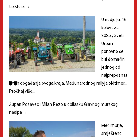
traktora
→
U nedjelju, 16.
kolovoza
2026., Sveti
Urban
ponovno će
biti domaćin
jednog od
najprepoznat
ljivijih događanja ovoga kraja, Međunarodnog rallyja oldtimer…
Pročitaj više…
→
Župan Posavec i Milan Rezo u obilasku Glavnog murskog
nasipa
→
Međimurje,
smješteno