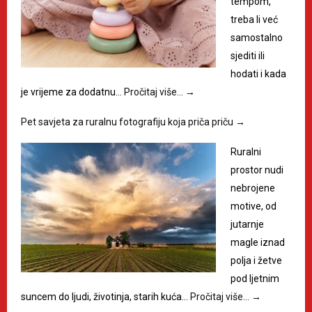
tempom,
treba li već
samostalno
sjediti ili
hodati i kada
je vrijeme za dodatnu…
Pročitaj više…
→
Pet savjeta za ruralnu fotografiju koja priča priču
→
Ruralni
prostor nudi
nebrojene
motive, od
jutarnje
magle iznad
polja i žetve
pod ljetnim
suncem do ljudi, životinja, starih kuća…
Pročitaj više…
→