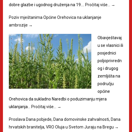
dobre glazbe i ugodnog druženja na 19.…
Pročitaj više…
→
Poziv mještanima Općine Orehovica na uklanjanje
ambrozije
→
Obavještavaj
u se vlasnici ili
posjednici
poljoprivredn
og i drugog
zemljišta na
području
općine
Orehovica da sukladno Naredbi o poduzimanju mjera
uklanjanja…
Pročitaj više…
→
Proslava Dana pobjede, Dana domovinske zahvalnosti, Dana
hrvatskih branitelja, VRO Oluja u Svetom Juraju na Bregu
→