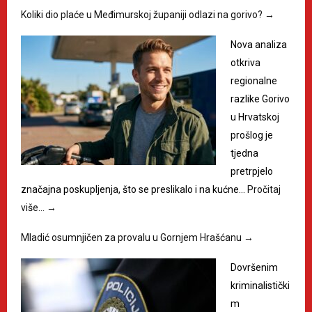
Koliki dio plaće u Međimurskoj županiji odlazi na gorivo?
→
Nova analiza
otkriva
regionalne
razlike Gorivo
u Hrvatskoj
prošlog je
tjedna
pretrpjelo
značajna poskupljenja, što se preslikalo i na kućne…
Pročitaj
više…
→
Mladić osumnjičen za provalu u Gornjem Hrašćanu
→
Dovršenim
kriminalistički
m