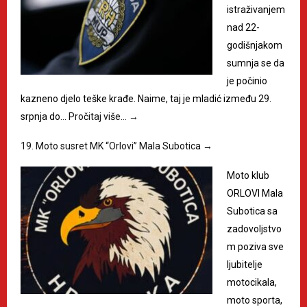
istraživanjem
nad 22-
godišnjakom
sumnja se da
je počinio
kazneno djelo teške krađe. Naime, taj je mladić između 29.
srpnja do…
Pročitaj više…
→
19. Moto susret MK “Orlovi” Mala Subotica
→
Moto klub
ORLOVI Mala
Subotica sa
zadovoljstvo
m poziva sve
ljubitelje
motocikala,
moto sporta,