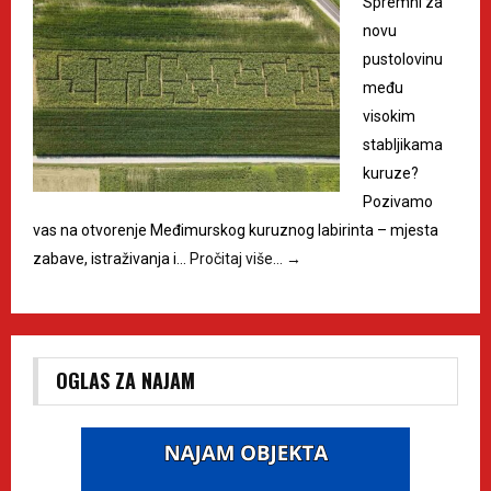
Spremni za
novu
pustolovinu
među
visokim
stabljikama
kuruze?
Pozivamo
vas na otvorenje Međimurskog kuruznog labirinta – mjesta
zabave, istraživanja i…
Pročitaj više…
→
OGLAS ZA NAJAM