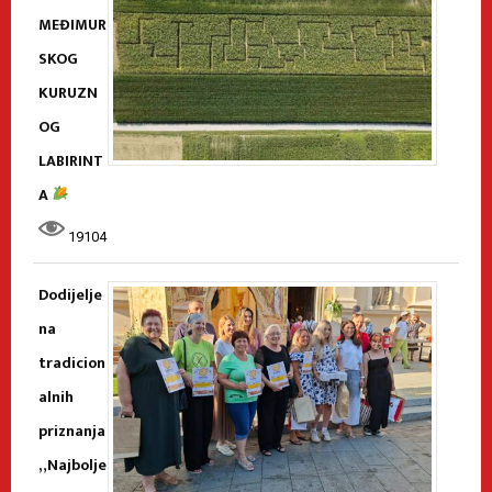
MEĐIMUR
SKOG
KURUZN
OG
LABIRINT
A
19104
Dodijelje
na
tradicion
alnih
priznanja
„Najbolje