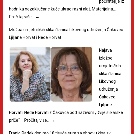
počinitelj je iz
hodnika nezaključane kuće ukrao razni alat. Materijalna…
Pročitaj više…
→
Izložba umjetničkih slika članica Likovnog udruženja Čakovec
Ljiljane Horvat i Nede Horvat
→
Najava
izložbe
umjetničkih
slika članica
Likovnog
udruženja
Čakovec
Ljiljane
Horvat i Nede Horvat iz Čakovca pod nazivom „Dvije slikarske
priče“,…
Pročitaj više…
→
Franjo Radek donirao 18 tisuća eura za obnovu kipa sv.