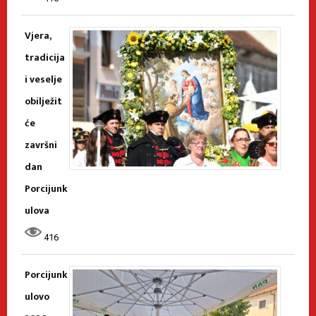
Vjera,
tradicija
i veselje
obilježit
će
završni
dan
Porcijunk
ulova
416
Porcijunk
ulovo