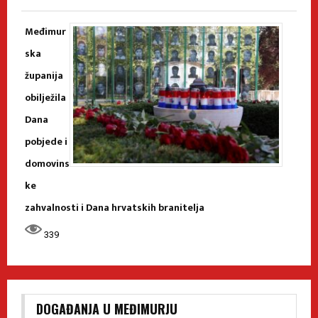
Međimur
ska
županija
obilježila
Dana
pobjede i
domovins
ke
zahvalnosti i Dana hrvatskih branitelja
339
DOGAĐANJA U MEĐIMURJU