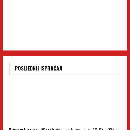
POSLJEDNJI ISPRAĆAJI
Stjepan Lozer
st.90 iz Orehovice Ponedjeljak, 10. 08. 2026. u