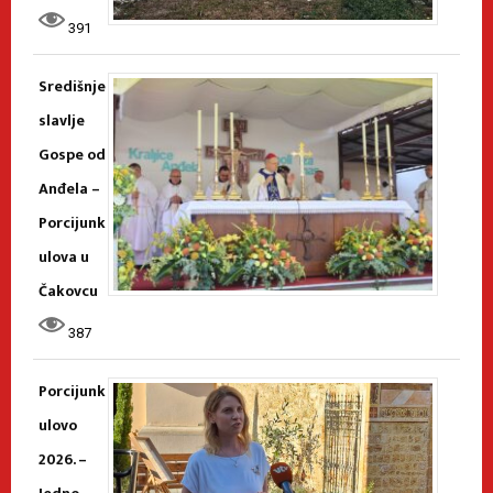
391
Središnje
slavlje
Gospe od
Anđela –
Porcijunk
ulova u
Čakovcu
387
Porcijunk
ulovo
2026. –