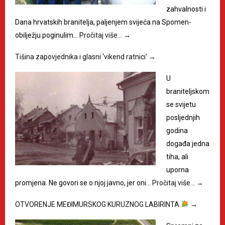
zahvalnosti i
Dana hrvatskih branitelja, paljenjem svijeća na Spomen-
obilježju poginulim…
Pročitaj više…
→
Tišina zapovjednika i glasni ‘vikend ratnici’
→
U
braniteljskom
se svijetu
posljednjih
godina
događa jedna
tiha, ali
uporna
promjena. Ne govori se o njoj javno, jer oni…
Pročitaj više…
→
OTVORENJE MEĐIMURSKOG KURUZNOG LABIRINTA
→