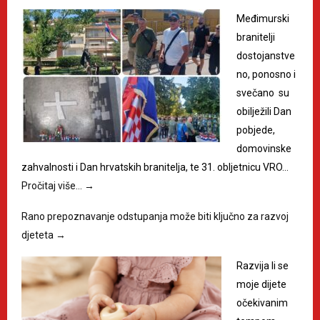
Međimurski
branitelji
dostojanstve
no, ponosno i
svečano su
obilježili Dan
pobjede,
domovinske
zahvalnosti i Dan hrvatskih branitelja, te 31. obljetnicu VRO…
Pročitaj više…
→
Rano prepoznavanje odstupanja može biti ključno za razvoj
djeteta
→
Razvija li se
moje dijete
očekivanim