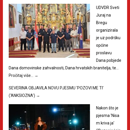
UDVDR Sveti
Juraj na
Bregu
organizirala
je uz podršku
općine
proslavu
Dana pobjede
Dana domovinske zahvalnosti, Dana hrvatskih branitelja, te…
Pročitaj više…
→
SEVERINA OBJAVILA NOVU PJESMU ‘POZOVI ME TI’
(‘ANKSIOZNA’)
→
Nakon što je
pjesma 'Nisa
m kriva ja'