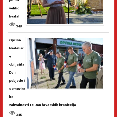
Jedno
veliko
hvala!
348
Općina
Nedelišć
e
obilježila
Dan
pobjede i
domovins
ke
zahvalnosti te Dan hrvatskih branitelja
345