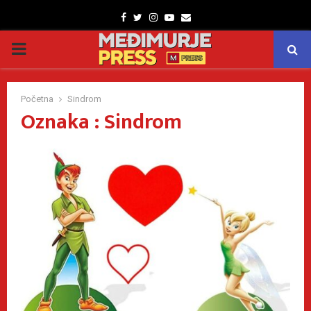
Facebook
Twitter
Instagram
Youtube
Email
PRIMARY
MENU
Početna
Sindrom
Oznaka : Sindrom