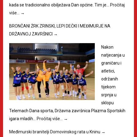
kada se tradicionalno obilježava Dan općine. Tim je…
Pročitaj
više…
→
BRONČANI ŽRK ZRINSKI, LEPI DEČKI I MEĐIMURJE NA
DRŽAVNOJ ZAVRŠNICI
→
Nakon
natjecanja u
graničaru i
atletici,
održanih
tijekom
srpnja u
sklopu
Telemach Dana sporta, Državna završnica Plazma Sportskih
igara mladih…
Pročitaj više…
→
Međimurski branitelji Domovinskog rata u Kninu
→