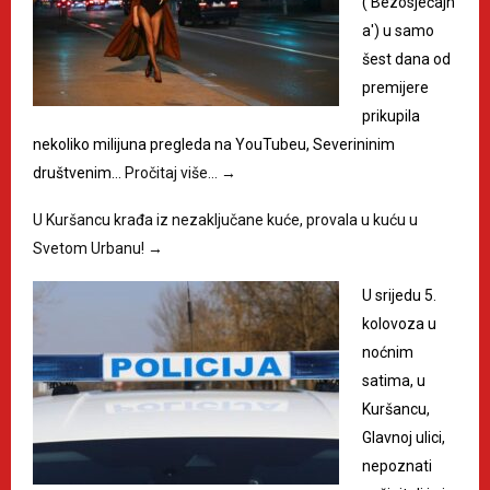
('Bezosjećajn
a') u samo
šest dana od
premijere
prikupila
nekoliko milijuna pregleda na YouTubeu, Severininim
društvenim…
Pročitaj više…
→
U Kuršancu krađa iz nezaključane kuće, provala u kuću u
Svetom Urbanu!
→
U srijedu 5.
kolovoza u
noćnim
satima, u
Kuršancu,
Glavnoj ulici,
nepoznati