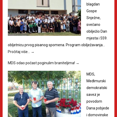
blagdan
Gospe
Snježne,
svečano
obilježio Dan
mjesta i 559.
obljetnicu prvog pisanog spomena. Program obilježavanja…
Pročitaj više…
→
MDS odao počast poginulim braniteljima!
→
MDS,
Međimurski
demokratski
savez je
povodom
Dana pobjede
i domovinske