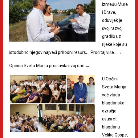
između Mure
i Drave,
oduvijek je
svoj razvoj
gradilo uz
rijeke koje su
istodobno njegov najveći prirodni resurs,…
Pročitaj više…
→
Općina Sveta Marija proslavila svoj dan
→
U Općini
Sveta Marija
već vlada
blagdansko
ozračje
ususret
blagdanu
Velike Gospe,