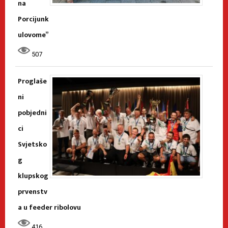
na
Porcijunk
ulovome”
507
Proglaše
ni
pobjedni
ci
Svjetsko
g
klupskog
prvenstv
a u feeder ribolovu
416