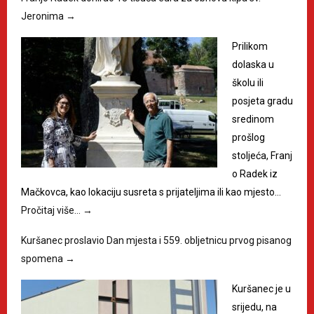
Jeronima
→
Prilikom
dolaska u
školu ili
posjeta gradu
sredinom
prošlog
stoljeća, Franj
o Radek iz
Mačkovca, kao lokaciju susreta s prijateljima ili kao mjesto…
Pročitaj više…
→
Kuršanec proslavio Dan mjesta i 559. obljetnicu prvog pisanog
spomena
→
Kuršanec je u
srijedu, na