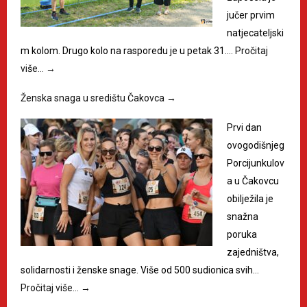
jučer prvim
natjecateljski
m kolom. Drugo kolo na rasporedu je u petak 31.…
Pročitaj
više…
→
Ženska snaga u središtu Čakovca
→
Prvi dan
ovogodišnjeg
Porcijunkulov
a u Čakovcu
obilježila je
snažna
poruka
zajedništva,
solidarnosti i ženske snage. Više od 500 sudionica svih…
Pročitaj više…
→