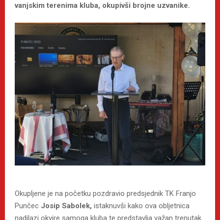
vanjskim terenima kluba, okupivši brojne uzvanike.
Okupljene je na početku pozdravio predsjednik TK Franjo
Punčec
Josip Sabolek,
istaknuvši kako ova obljetnica
nadilazi okvire samoga kluba te predstavlja važan trenutak