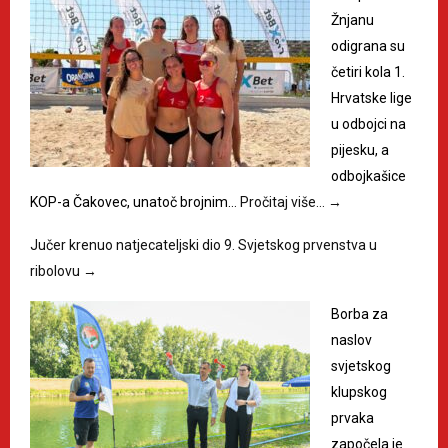
Žnjanu
odigrana su
četiri kola 1.
Hrvatske lige
u odbojci na
pijesku, a
odbojkašice
KOP-a Čakovec, unatoč brojnim…
Pročitaj više…
→
Jučer krenuo natjecateljski dio 9. Svjetskog prvenstva u
ribolovu
→
Borba za
naslov
svjetskog
klupskog
prvaka
započela je