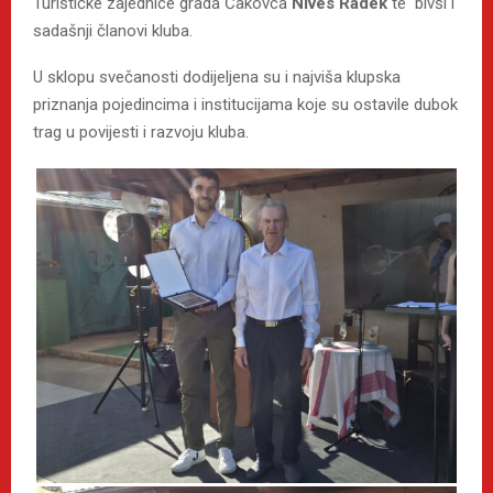
Turističke zajednice grada Čakovca
Nives Radek
te bivši i
sadašnji članovi kluba.
U sklopu svečanosti dodijeljena su i najviša klupska
priznanja pojedincima i institucijama koje su ostavile dubok
trag u povijesti i razvoju kluba.