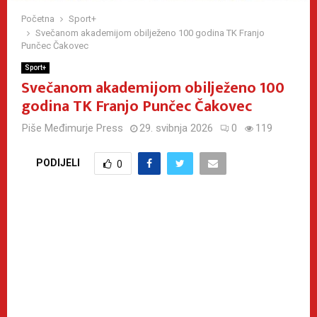
Početna
Sport+
Svečanom akademijom obilježeno 100 godina TK Franjo
Punčec Čakovec
Sport+
Svečanom akademijom obilježeno 100
godina TK Franjo Punčec Čakovec
Piše
Međimurje Press
29. svibnja 2026
0
119
PODIJELI
0