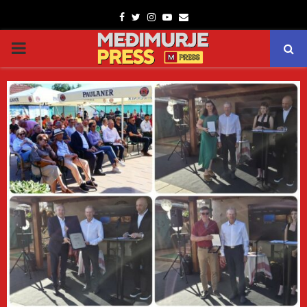
Facebook
Twitter
Instagram
Youtube
Email
PRIMARY
MENU