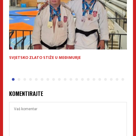
SVJETSKO ZLATO STIŽE U MEĐIMURJE
M
N
KOMENTIRAJTE