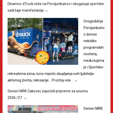
Dinamov dTruck stiže na Porcijunkulovo i obogaćuje sportske
sadržaje manifestacije
→
Ovogodišnje
Porcijunkulov
o donosi
nekoliko
programskih
noviteta,
među kojima
je i Sportsko-
rekreativna zona, novo mjesto okupljanja svih ljubitelja
aktivnog života, rekreacije…
Pročitaj više…
→
Seniori MRK Čakovec započeli pripreme za sezonu
2026./27.
→
Seniori MRK