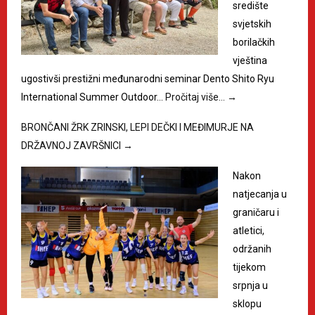
središte
svjetskih
borilačkih
vještina
ugostivši prestižni međunarodni seminar Dento Shito Ryu
International Summer Outdoor…
Pročitaj više…
→
BRONČANI ŽRK ZRINSKI, LEPI DEČKI I MEĐIMURJE NA
DRŽAVNOJ ZAVRŠNICI
→
Nakon
natjecanja u
graničaru i
atletici,
održanih
tijekom
srpnja u
sklopu