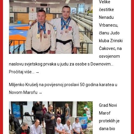
Velike
čestitke
Nenadu
Vrbanecu,
članu Judo
kluba Zrinski
Čakovec, na
osvojenom
naslovu svjetskog prvaka u judu za osobe s Downovim…
Pročitaj više…
→
Miljenko Krušelj na povijesnoj proslavi 50 godina karatea u
Novom Marofu
→
Grad Novi
Marof
proteklih je
dana bio