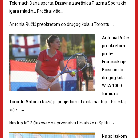
Telemach Dana sporta, Državna završnica Plazma Sportskih
igara mladih…
Pročitaj više…
→
Antonia Ružić preokretom do drugog kola u Torontu
→
Antonia Ružić
preokretom
protiv
Francuskinje
Boisson do
drugog kola
WTA 1000
turnira u
Torontu Antonia Ružić je pobjedom otvorila nastup…
Pročitaj
više…
→
Nastup KOP Čakovec na prvenstvu Hrvatske u Splitu
→
Na splitskom