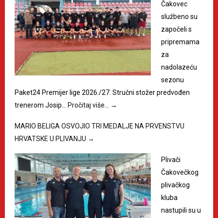
Čakovec
službeno su
započeli s
pripremama
za
nadolazeću
sezonu
Paket24 Premijer lige 2026./27. Stručni stožer predvođen
trenerom Josip…
Pročitaj više…
→
MARIO BELIGA OSVOJIO TRI MEDALJE NA PRVENSTVU
HRVATSKE U PLIVANJU
→
Plivači
Čakovečkog
plivačkog
kluba
nastupili su u