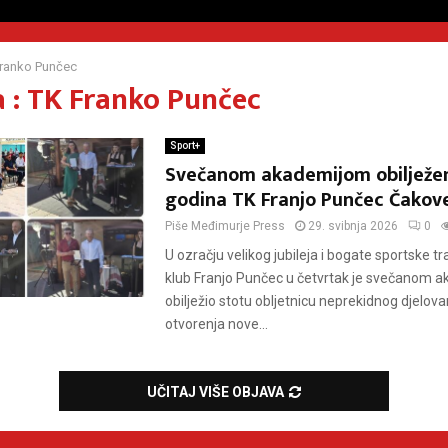
ranko Punčec
 : TK Franko Punčec
Sport+
Svečanom akademijom obilježe
godina TK Franjo Punčec Čakov
Piše
Međimurje Press
29. svibnja 2026
0
U ozračju velikog jubileja i bogate sportske tra
klub Franjo Punčec u četvrtak je svečanom 
obilježio stotu obljetnicu neprekidnog djelov
otvorenja nove...
UČITAJ VIŠE OBJAVA