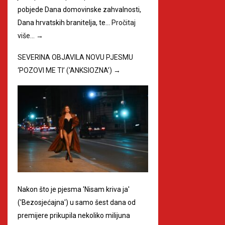
pobjede Dana domovinske zahvalnosti,
Dana hrvatskih branitelja, te…
Pročitaj
više…
→
SEVERINA OBJAVILA NOVU PJESMU
‘POZOVI ME TI’ (‘ANKSIOZNA’)
→
Nakon što je pjesma 'Nisam kriva ja'
('Bezosjećajna') u samo šest dana od
premijere prikupila nekoliko milijuna