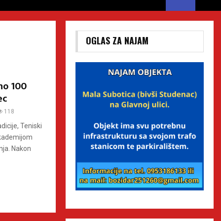
OGLAS ZA NAJAM
no 100
ec
118
dicije, Teniski
akademijom
anja. Nakon