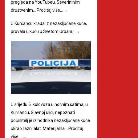
pregleda na YouTubeu, Severininim
društvenim…
Pročitaj više…
→
U Kuršancu krađa iz nezaključane kuće,
provala u kuću u Svetom Urbanu!
→
U srijedu 5. kolovoza u noćnim satima, u
Kuršancu, Glavnoj ulici, nepoznati
počinitelj je iz hodnika nezaključane kuće
ukrao razni alat. Materijalna…
Pročitaj
više…
→