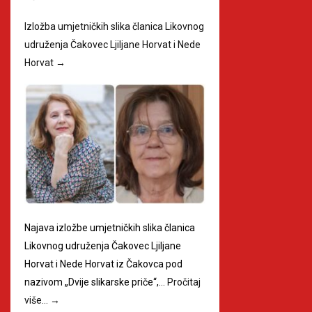
Izložba umjetničkih slika članica Likovnog
udruženja Čakovec Ljiljane Horvat i Nede
Horvat
→
Najava izložbe umjetničkih slika članica
Likovnog udruženja Čakovec Ljiljane
Horvat i Nede Horvat iz Čakovca pod
nazivom „Dvije slikarske priče“,…
Pročitaj
više…
→