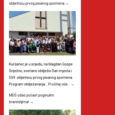
obljetnicu prvog pisanog spomena
→
Kuršanec je u srijedu, na blagdan Gospe
Snježne, svečano obilježio Dan mjesta i
559. obljetnicu prvog pisanog spomena.
Program obilježavanja…
Pročitaj više…
→
MDS odao počast poginulim
braniteljima!
→