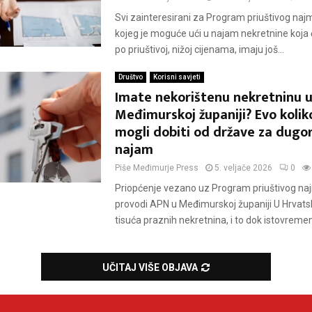
Svi zainteresirani za Program priuštivog naj
kojeg je moguće ući u najam nekretnine koja 
po priuštivoj, nižoj cijenama, imaju još...
Društvo
Korisni savjeti
Imate nekorištenu nekretninu 
Međimurskoj županiji? Evo kolik
mogli dobiti od države za dugo
najam
Piše
Međimurje Press
5. veljače 2026
0
Priopćenje vezano uz Program priuštivog naj
provodi APN u Međimurskoj županiji U Hrvatsk
tisuća praznih nekretnina, i to dok istovremeno
UČITAJ VIŠE OBJAVA