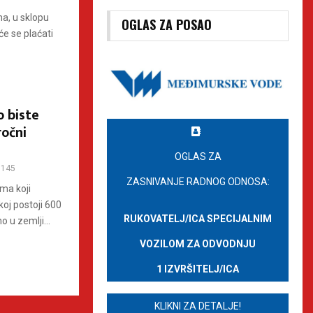
ma, u sklopu
OGLAS ZA POSAO
će se plaćati
u
o biste
ročni
OGLAS ZA
145
ZASNIVANJE RADNOG ODNOSA:
ma koji
oj postoji 600
RUKOVATELJ/ICA SPECIJALNIM
 u zemlji...
VOZILOM ZA ODVODNJU
1 IZVRŠITELJ/ICA
KLIKNI ZA DETALJE!