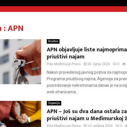
 : APN
Društvo
APN objavljuje liste najmoprim
priuštivi najam
Piše
Međimurje Press
30. lipnja 2026
0
Nakon provedenog javnog poziva za najmopr
Programa priuštivog najma, Agencija za prav
posredovanje nekretninama danas je na svo
web stranicama...
Županija
APN – Još su dva dana ostala za
priuštivi najam u Međimurskoj ž
Piše
Međimurje Press
14. svibnja 2026
0