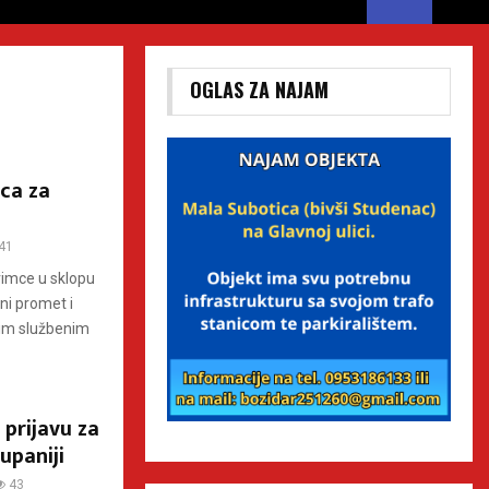
OGLAS ZA NAJAM
aca za
41
imce u sklopu
ni promet i
jim službenim
 prijavu za
upaniji
43