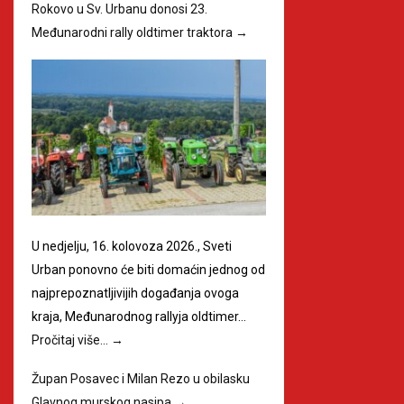
Rokovo u Sv. Urbanu donosi 23.
Međunarodni rally oldtimer traktora
→
U nedjelju, 16. kolovoza 2026., Sveti
Urban ponovno će biti domaćin jednog od
najprepoznatljivijih događanja ovoga
kraja, Međunarodnog rallyja oldtimer…
Pročitaj više…
→
Župan Posavec i Milan Rezo u obilasku
Glavnog murskog nasipa
→