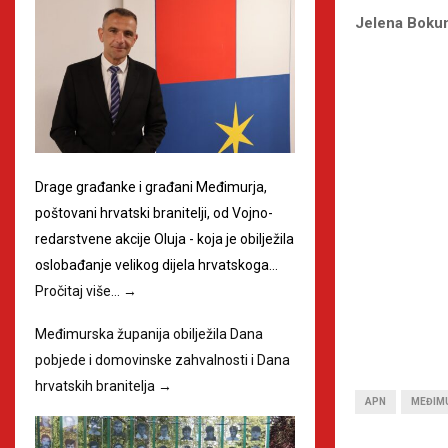
Jelena Boku
Drage građanke i građani Međimurja,
poštovani hrvatski branitelji, od Vojno-
redarstvene akcije Oluja - koja je obilježila
oslobađanje velikog dijela hrvatskoga…
Pročitaj više…
→
Međimurska županija obilježila Dana
pobjede i domovinske zahvalnosti i Dana
hrvatskih branitelja
→
APN
MEĐIM