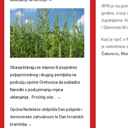
APN je na javn
godine, a koji 
županijama. Na
i Slavonski Br
Kad je riječ o
je nekretnina 
Čakovcu, Mur
Obavještavaju se vlasnici ili posjednici
poljoprivrednog i drugog zemljišta na
području općine Orehovica da sukladno
Naredbi o poduzimanju mjera
uklanjanja…
Pročitaj više…
→
Općina Nedelišće obilježila Dan pobjede i
domovinske zahvalnosti te Dan hrvatskih
branitelja
→