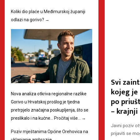
Koliki dio plaće u Međimurskoj županiji
odlazi na gorivo?
→
Svi zain
kojeg je
Nova analiza otkriva regionalne razlike
po priuš
Gorivo u Hrvatskoj prošlog je tjedna
– krajnji
pretrpjelo značajna poskupljenja, što se
preslikalo i na kućne…
Pročitaj više…
→
Javni poziv ot
Poziv mještanima Općine Orehovica na
prijaviti se m
uklanjanje ambrozije
→