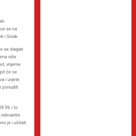
nih
osi se na
k i Sisak.
e se slagati
ima više:
et, vrijeme
pit će se
a i uvjete
e ponuditi
9:59, i to
 relevantni
o je i učitati