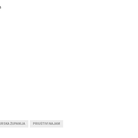
n
URSKA ŽUPANIJA
PRIUŠTIVI NAJAM