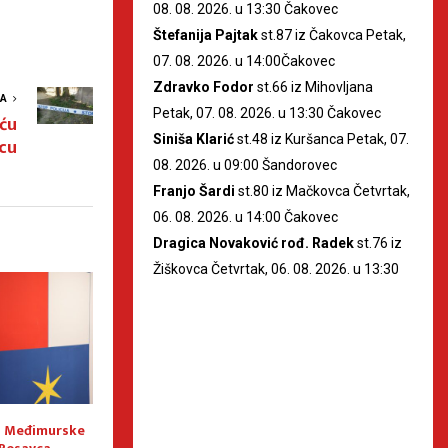
08. 08. 2026. u 13:30 Čakovec
Štefanija Pajtak
st.87 iz Čakovca Petak,
07. 08. 2026. u 14:00Čakovec
Zdravko Fodor
st.66 iz Mihovljana
VA
Petak, 07. 08. 2026. u 13:30 Čakovec
uću
Siniša Klarić
st.48 iz Kuršanca Petak, 07.
cu
08. 2026. u 09:00 Šandorovec
Franjo Šardi
st.80 iz Mačkovca Četvrtak,
06. 08. 2026. u 14:00 Čakovec
Dragica Novaković rođ. Radek
st.76 iz
Žiškovca Četvrtak, 06. 08. 2026. u 13:30
a Međimurske
Međimurska županija
U Selnici i Sveto