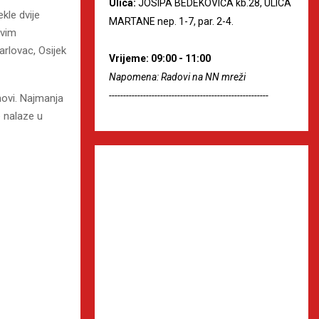
Ulica:
JOSIPA BEDEKOVIĆA kb.28, ULICA
kle dvije
MARTANE nep. 1-7, par. 2-4.
svim
arlovac, Osijek
Vrijeme: 09:00 - 11:00
Napomena: Radovi na NN mreži
--------------------------------------------------------
anovi. Najmanja
e nalaze u