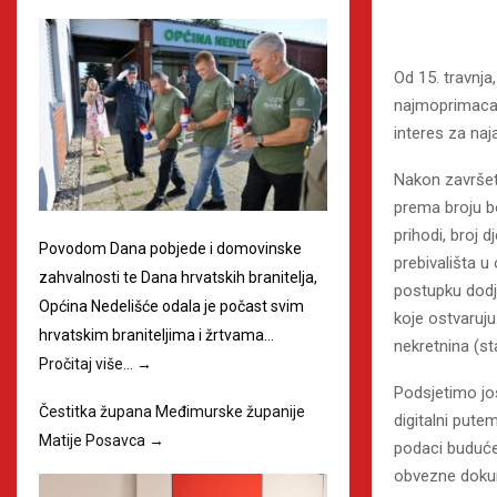
Od 15. travnja
najmoprimaca z
interes za naja
Nakon završetk
prema broju bo
prihodi, broj 
Povodom Dana pobjede i domovinske
prebivališta u
zahvalnosti te Dana hrvatskih branitelja,
postupku dodj
Općina Nedelišće odala je počast svim
koje ostvaruju
hrvatskim braniteljima i žrtvama…
nekretnina (sta
Pročitaj više…
→
Podsjetimo još
Čestitka župana Međimurske županije
digitalni pute
Matije Posavca
→
podaci budućeg
obvezne doku