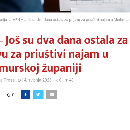
nija
APN – Još su dva dana ostala za prijavu za priuštivi najam u Međimurs
 Još su dva dana ostala za
vu za priuštivi najam u
murskoj županiji
e Press
14. svibnja 2026
0
43
0