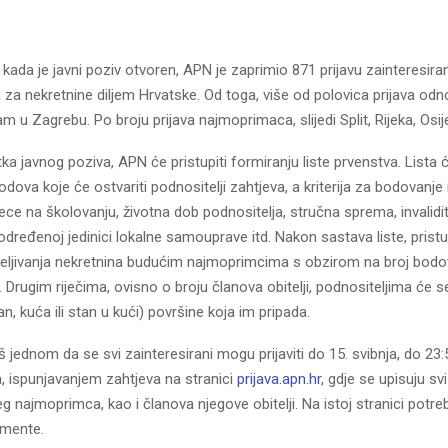
, kada je javni poziv otvoren, APN je zaprimio 871 prijavu zainteresira
a nekretnine diljem Hrvatske. Od toga, više od polovica prijava odn
m u Zagrebu. Po broju prijava najmoprimaca, slijedi Split, Rijeka, Osije
a javnog poziva, APN će pristupiti formiranju liste prvenstva. Lista ć
dova koje će ostvariti podnositelji zahtjeva, a kriterija za bodovanje 
djece na školovanju, životna dob podnositelja, stručna sprema, invalidit
 određenoj jedinici lokalne samouprave itd. Nakon sastava liste, pristu
eljivanja nekretnina budućim najmoprimcima s obzirom na broj bodov
. Drugim riječima, ovisno o broju članova obitelji, podnositeljima će s
n, kuća ili stan u kući) površine koja im pripada.
 jednom da se svi zainteresirani mogu prijaviti do 15. svibnja, do 23:5
m, ispunjavanjem zahtjeva na stranici
prijava.apn.hr
, gdje se upisuju svi
 najmoprimca, kao i članova njegove obitelji. Na istoj stranici potrebn
mente.