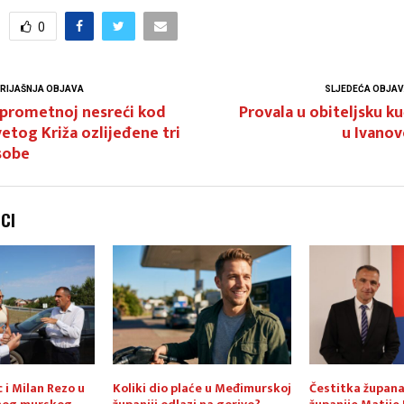
0
RIJAŠNJA OBJAVA
SLJEDEĆA OBJA
 prometnoj nesreći kod
Provala u obiteljsku k
etog Križa ozlijeđene tri
u Ivanov
sobe
NCI
 i Milan Rezo u
Koliki dio plaće u Međimurskoj
Čestitka župan