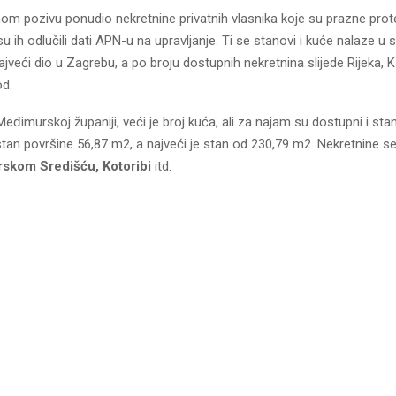
om pozivu ponudio nekretnine privatnih vlasnika koje su prazne prote
su ih odlučili dati APN-u na upravljanje. Ti se stanovi i kuće nalaze u 
jveći dio u Zagrebu, a po broju dostupnih nekretnina slijede Rijeka, K
od.
 Međimurskoj županiji, veći je broj kuća, ali za najam su dostupni i st
stan površine 56,87 m2, a najveći je stan od 230,79 m2. Nekretnine s
skom Središću, Kotoribi
itd.