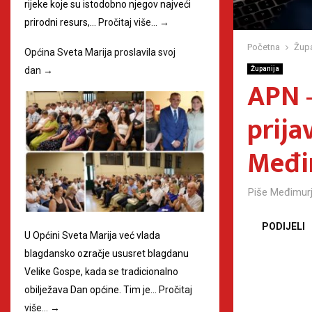
rijeke koje su istodobno njegov najveći
prirodni resurs,…
Pročitaj više…
→
Početna
Župa
Općina Sveta Marija proslavila svoj
dan
→
Županija
APN –
prija
Međi
Piše
Međimurj
PODIJELI
U Općini Sveta Marija već vlada
blagdansko ozračje ususret blagdanu
Velike Gospe, kada se tradicionalno
obilježava Dan općine. Tim je…
Pročitaj
više…
→