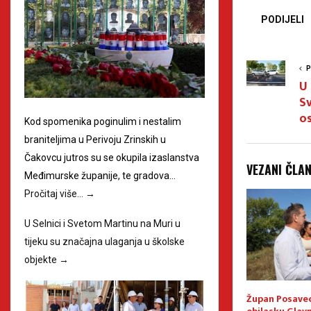
PODIJELI
P
U
Sv
o
Kod spomenika poginulim i nestalim
braniteljima u Perivoju Zrinskih u
Čakovcu jutros su se okupila izaslanstva
VEZANI ČLA
Međimurske županije, te gradova…
Pročitaj više…
→
U Selnici i Svetom Martinu na Muri u
tijeku su značajna ulaganja u školske
objekte
→
 Dragutin Glavina
Međimurska županija ima
Župan Posavec