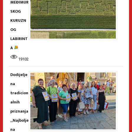
MEĐIMUR
SKOG
KURUZN
OG
LABIRINT
A
19102
Dodijelje
na
tradicion
alnih
priznanja
„Najbolje
na