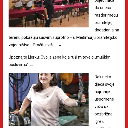
pojedinaca
da unesu
razdor među
branitelje,
događanja na
terenu pokazuju sasvim suprotno – u Međimurju braniteljsko
zajedništvo…
Pročitaj više…
→
Upoznajte Ljerku: Ovo je žena koja ruši mitove o „muškim
poslovima”
→
Dok neka
djeca svoje
najranije
uspomene
vežu uz
bezbrižne
igre u