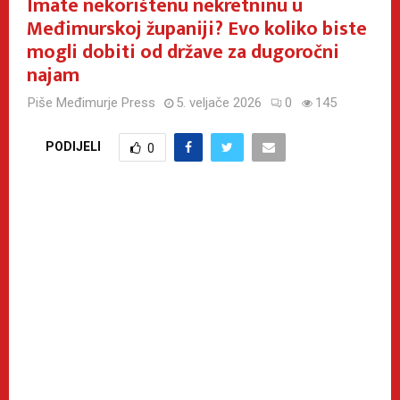
Imate nekorištenu nekretninu u
Međimurskoj županiji? Evo koliko biste
mogli dobiti od države za dugoročni
najam
Piše
Međimurje Press
5. veljače 2026
0
145
PODIJELI
0