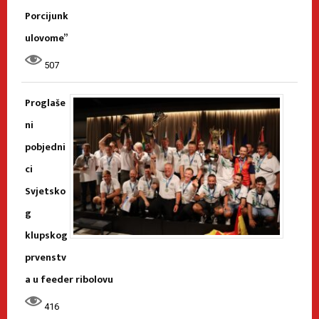
Porcijunk
ulovome”
507
Proglaše
ni
pobjedni
ci
Svjetsko
g
klupskog
prvenstv
a u feeder ribolovu
416