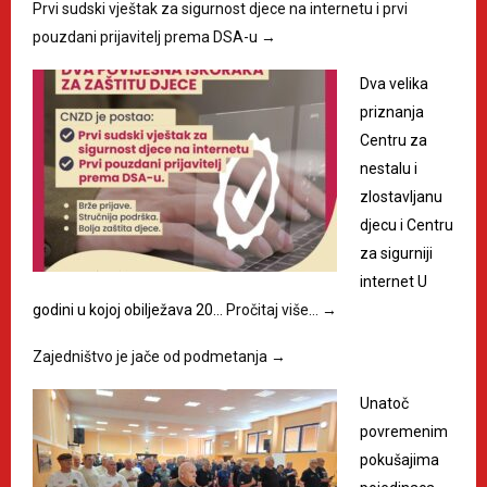
Prvi sudski vještak za sigurnost djece na internetu i prvi
pouzdani prijavitelj prema DSA-u
→
Dva velika
priznanja
Centru za
nestalu i
zlostavljanu
djecu i Centru
za sigurniji
internet U
godini u kojoj obilježava 20…
Pročitaj više…
→
Zajedništvo je jače od podmetanja
→
Unatoč
povremenim
pokušajima