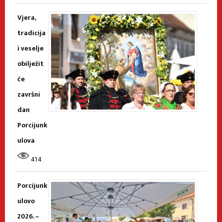
Vjera,
tradicija
i veselje
obilježit
će
završni
dan
Porcijunk
ulova
414
Porcijunk
ulovo
2026. –