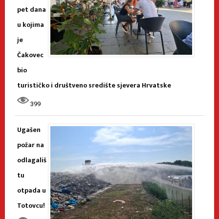
pet dana
u kojima
je
Čakovec
bio
turističko i društveno središte sjevera Hrvatske
399
Ugašen
požar na
odlagališ
tu
otpada u
Totovcu!