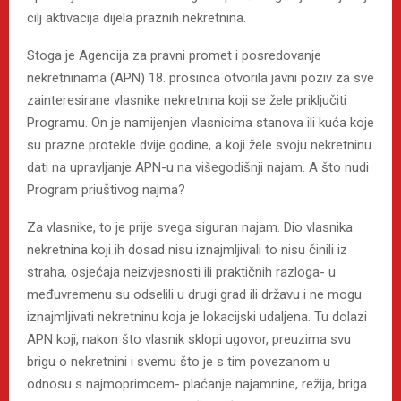
cilj aktivacija dijela praznih nekretnina.
Stoga je Agencija za pravni promet i posredovanje
nekretninama (APN) 18. prosinca otvorila javni poziv za sve
zainteresirane vlasnike nekretnina koji se žele priključiti
Programu. On je namijenjen vlasnicima stanova ili kuća koje
su prazne protekle dvije godine, a koji žele svoju nekretninu
dati na upravljanje APN-u na višegodišnji najam. A što nudi
Program priuštivog najma?
Za vlasnike, to je prije svega siguran najam. Dio vlasnika
nekretnina koji ih dosad nisu iznajmljivali to nisu činili iz
straha, osjećaja neizvjesnosti ili praktičnih razloga- u
međuvremenu su odselili u drugi grad ili državu i ne mogu
iznajmljivati nekretninu koja je lokacijski udaljena. Tu dolazi
APN koji, nakon što vlasnik sklopi ugovor, preuzima svu
brigu o nekretnini i svemu što je s tim povezanom u
odnosu s najmoprimcem- plaćanje najamnine, režija, briga