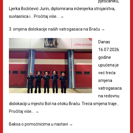
pješčaniku,
Ljerka Božičević Jurin, diplomirana inženjerka strojarstva,
suvlasnica i…
Pročitaj više…
→
3. smjena dislokacije naših vatrogasaca na Braču
→
Danas
16.07.2026.
godine
upućena je
već treća
smjena
vatrogasaca
na redovnu
dislokaciji u mjesto Bol na otoku Braču. Treća smjena traje…
Pročitaj više…
→
Baksa o pomoćnicima u nastavi
→