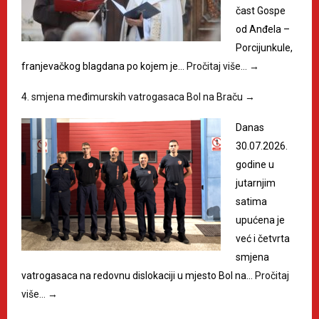
čast Gospe
od Anđela –
Porcijunkule,
franjevačkog blagdana po kojem je…
Pročitaj više…
→
4. smjena međimurskih vatrogasaca Bol na Braču
→
Danas
30.07.2026.
godine u
jutarnjim
satima
upućena je
već i četvrta
smjena
vatrogasaca na redovnu dislokaciji u mjesto Bol na…
Pročitaj
više…
→