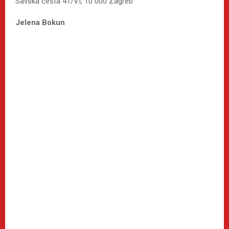
Savska cesta 41/VI, 10 000 Zagreb
Jelena Bokun