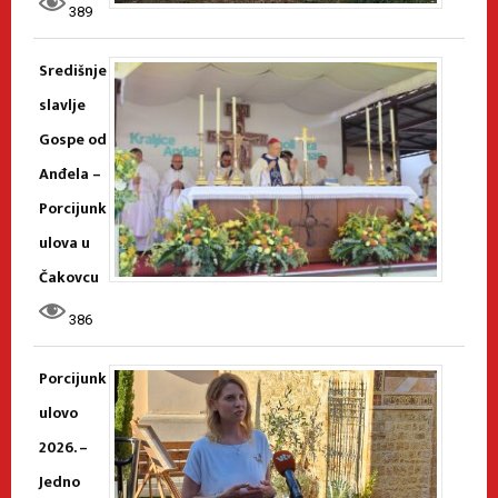
389
Središnje
slavlje
Gospe od
Anđela –
Porcijunk
ulova u
Čakovcu
386
Porcijunk
ulovo
2026. –
Jedno