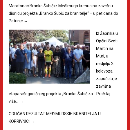
Maratonac Branko Šubić iz Međimurja krenuo na završnu
dionicu projekta „Branko Šubić za branitelje“ – u pet dana do
Petrinje
→
Iz Žabnika u
Općini Sveti
Martin na
Muri, u
nedjelju 2.
kolovoza,
započela je
završna
etapa višegodišnjeg projekta „Branko Šubić za…
Pročitaj
više…
→
ODLIČAN REZULTAT MEĐIMURSKIH BRANITELJA U
KOPRIVNICI
→