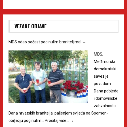
VEZANE OBJAVE
MDS odao počast poginulim braniteljima!
→
MDS,
Međimurski
demokratski
savez je
povodom
Dana pobjede
i domovinske
zahvalnosti i
Dana hrvatskih branitelja, paljenjem svijeća na Spomen-
obilježju poginulim…
Pročitaj više…
→