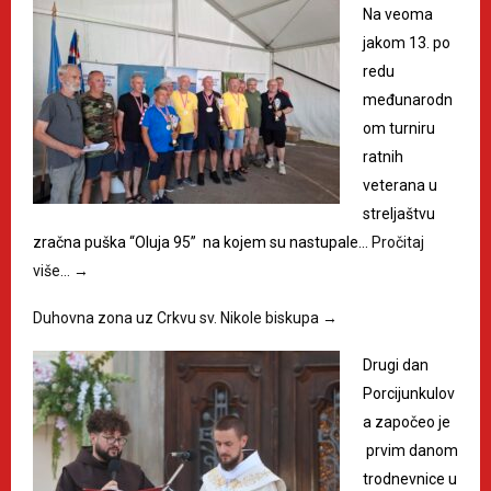
Na veoma
jakom 13. po
redu
međunarodn
om turniru
ratnih
veterana u
streljaštvu
zračna puška “Oluja 95” na kojem su nastupale…
Pročitaj
više…
→
Duhovna zona uz Crkvu sv. Nikole biskupa
→
Drugi dan
Porcijunkulov
a započeo je
prvim danom
trodnevnice u