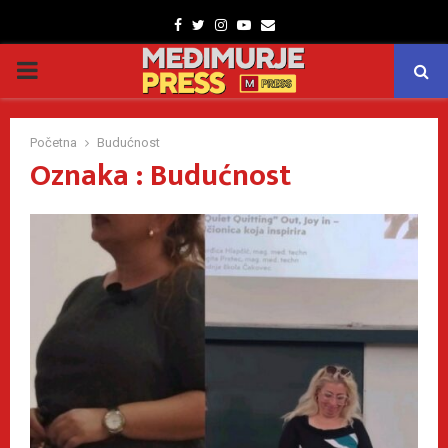
Facebook
Twitter
Instagram
Youtube
Email
PRIMARY
MENU
Početna
Budućnost
Oznaka : Budućnost