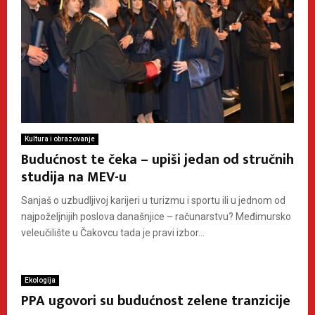
Kultura i obrazovanje
Budućnost te čeka – upiši jedan od stručnih
studija na MEV-u
Sanjaš o uzbudljivoj karijeri u turizmu i sportu ili u jednom od
najpoželjnijih poslova današnjice – računarstvu? Međimursko
veleučilište u Čakovcu tada je pravi izbor...
Ekologija
PPA ugovori su budućnost zelene tranzicije