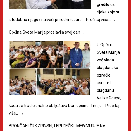
gradilo uz
rijeke koje su
istodobno njegov najveći prirodni resurs,…
Pročitaj više…
→
Općina Sveta Marija proslavila svoj dan
→
U Općini
Sveta Marija
već vlada
blagdansko
ozračje
ususret
blagdanu
Velike Gospe,
kada se tradicionalno obilježava Dan općine. Tim je…
Pročitaj
više…
→
BRONČANI ŽRK ZRINSKI, LEPI DEČKI I MEĐIMURJE NA