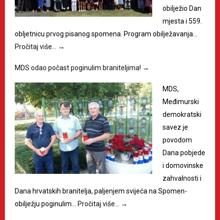
obilježio Dan
mjesta i 559.
obljetnicu prvog pisanog spomena. Program obilježavanja…
Pročitaj više…
→
MDS odao počast poginulim braniteljima!
→
MDS,
Međimurski
demokratski
savez je
povodom
Dana pobjede
i domovinske
zahvalnosti i
Dana hrvatskih branitelja, paljenjem svijeća na Spomen-
obilježju poginulim…
Pročitaj više…
→