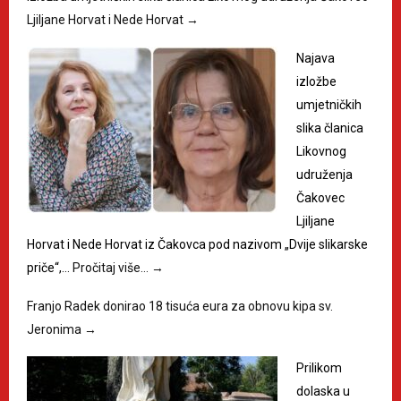
Ljiljane Horvat i Nede Horvat
→
Najava
izložbe
umjetničkih
slika članica
Likovnog
udruženja
Čakovec
Ljiljane
Horvat i Nede Horvat iz Čakovca pod nazivom „Dvije slikarske
priče“,…
Pročitaj više…
→
Franjo Radek donirao 18 tisuća eura za obnovu kipa sv.
Jeronima
→
Prilikom
dolaska u