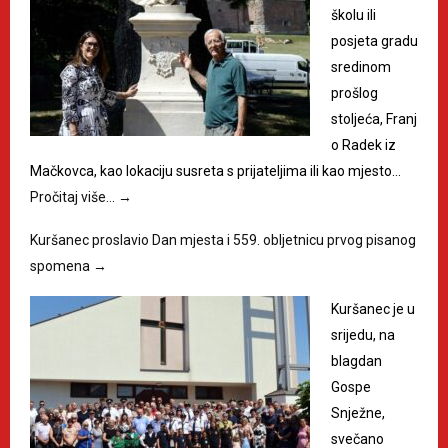
školu ili
posjeta gradu
sredinom
prošlog
stoljeća, Franj
o Radek iz
Mačkovca, kao lokaciju susreta s prijateljima ili kao mjesto…
Pročitaj više…
→
Kuršanec proslavio Dan mjesta i 559. obljetnicu prvog pisanog
spomena
→
Kuršanec je u
srijedu, na
blagdan
Gospe
Snježne,
svečano