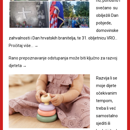
no, ponosno i
svečano su
obilježili Dan
pobjede,
domovinske
zahvalnosti i Dan hrvatskih branitelja, te 31. obljetnicu VRO…
Pročitaj više…
→
Rano prepoznavanje odstupanja može biti ključno za razvoj
djeteta
→
Razvija li se
moje dijete
očekivanim
tempom,
treba li već
samostalno
sjediti ili