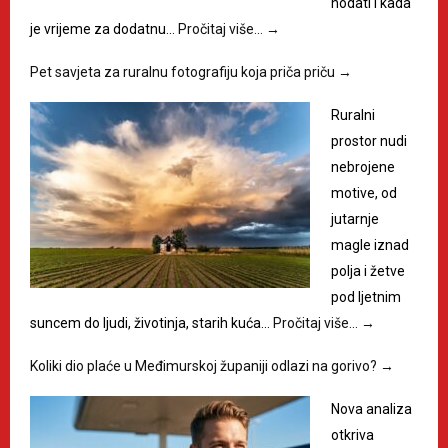
hodati i kada
je vrijeme za dodatnu…
Pročitaj više…
→
Pet savjeta za ruralnu fotografiju koja priča priču
→
Ruralni
prostor nudi
nebrojene
motive, od
jutarnje
magle iznad
polja i žetve
pod ljetnim
suncem do ljudi, životinja, starih kuća…
Pročitaj više…
→
Koliki dio plaće u Međimurskoj županiji odlazi na gorivo?
→
Nova analiza
otkriva