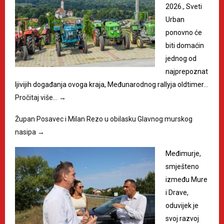
2026., Sveti
Urban
ponovno će
biti domaćin
jednog od
najprepoznat
ljivijih događanja ovoga kraja, Međunarodnog rallyja oldtimer…
Pročitaj više…
→
Župan Posavec i Milan Rezo u obilasku Glavnog murskog
nasipa
→
Međimurje,
smješteno
između Mure
i Drave,
oduvijek je
svoj razvoj