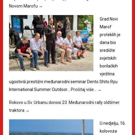
Novom Marofu
→
Grad Novi
Marof
proteklih je
dana bio
središte
svjetskih
borilačkih
vještina
ugostivši prestižni međunarodni seminar Dento Shito Ryu
International Summer Outdoor…
Pročitaj više…
→
Rokovo u Sv. Urbanu donosi 23. Međunarodni rally oldtimer
traktora
→
U nedjelju, 16.
kolovoza