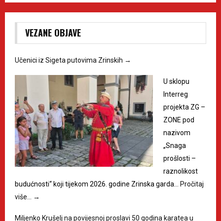
VEZANE OBJAVE
Učenici iz Sigeta putovima Zrinskih
→
U sklopu
Interreg
projekta ZG –
ZONE pod
nazivom
„Snaga
prošlosti –
raznolikost
budućnosti“ koji tijekom 2026. godine Zrinska garda…
Pročitaj
više…
→
Miljenko Krušelj na povijesnoj proslavi 50 godina karatea u