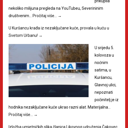
prikupila
nekoliko milijuna pregleda na YouTubeu, Severininim
društvenim…
Pročitaj više…
→
U Kuršancu krađa iz nezaključane kuće, provala u kuću u
Svetom Urbanu!
→
U srijedu 5.
kolovoza u
noćnim
satima, u
Kuršancu,
Glavnoj ulici,
nepoznati
počinitelj je iz
hodnika nezaključane kuće ukrao razni alat. Materijalna…
Pročitaj više…
→
Izložba umjetničkih slika članica Likovnog udruženja Čakovec