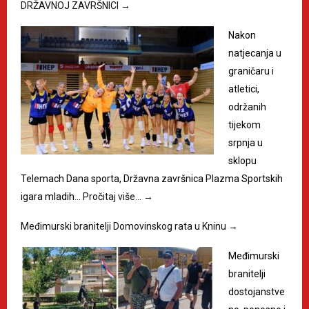
DRŽAVNOJ ZAVRŠNICI
→
Nakon
natjecanja u
graničaru i
atletici,
održanih
tijekom
srpnja u
sklopu
Telemach Dana sporta, Državna završnica Plazma Sportskih
igara mladih…
Pročitaj više…
→
Međimurski branitelji Domovinskog rata u Kninu
→
Međimurski
branitelji
dostojanstve