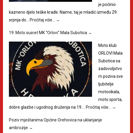
je počinio
kazneno djelo teške krađe. Naime, taj je mladić između 29.
srpnja do…
Pročitaj više…
→
19. Moto susret MK “Orlovi” Mala Subotica
→
Moto klub
ORLOVI Mala
Subotica sa
zadovoljstvo
m poziva sve
ljubitelje
motocikala,
moto sporta,
dobre glazbe i ugodnog druženja na 19.…
Pročitaj više…
→
Poziv mještanima Općine Orehovica na uklanjanje
ambrozije
→