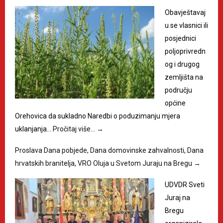
Obavještavaj
u se vlasnici ili
posjednici
poljoprivredn
og i drugog
zemljišta na
području
općine
Orehovica da sukladno Naredbi o poduzimanju mjera
uklanjanja…
Pročitaj više…
→
Proslava Dana pobjede, Dana domovinske zahvalnosti, Dana
hrvatskih branitelja, VRO Oluja u Svetom Juraju na Bregu
→
UDVDR Sveti
Juraj na
Bregu