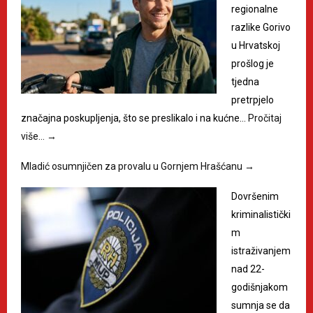
regionalne
razlike Gorivo
u Hrvatskoj
prošlog je
tjedna
pretrpjelo
značajna poskupljenja, što se preslikalo i na kućne…
Pročitaj
više…
→
Mladić osumnjičen za provalu u Gornjem Hrašćanu
→
Dovršenim
kriminalistički
m
istraživanjem
nad 22-
godišnjakom
sumnja se da