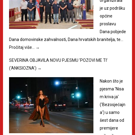
organizirala
je uz podršku
općine
proslavu
Dana pobjede
Dana domovinske zahvalnosti, Dana hrvatskih branitelja, te…
Pročitaj više…
→
SEVERINA OBJAVILA NOVU PJESMU ‘POZOVI ME TI’
(‘ANKSIOZNA’)
→
Nakon što je
pjesma 'Nisa
m kriva ja'
('Bezosjećajn
a') u samo
šest dana od
premijere