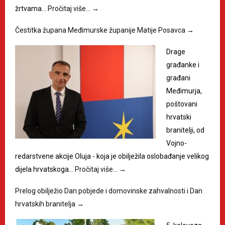
žrtvama…
Pročitaj više…
→
Čestitka župana Međimurske županije Matije Posavca
→
Drage
građanke i
građani
Međimurja,
poštovani
hrvatski
branitelji, od
Vojno-
redarstvene akcije Oluja - koja je obilježila oslobađanje velikog
dijela hrvatskoga…
Pročitaj više…
→
Prelog obilježio Dan pobjede i domovinske zahvalnosti i Dan
hrvatskih branitelja
→