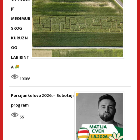
JE
MEĐIMUR
SKOG
KURUZN
OG
LABIRINT
A
19086
Porcijunkulovo 2026. – Subotnji
program
551