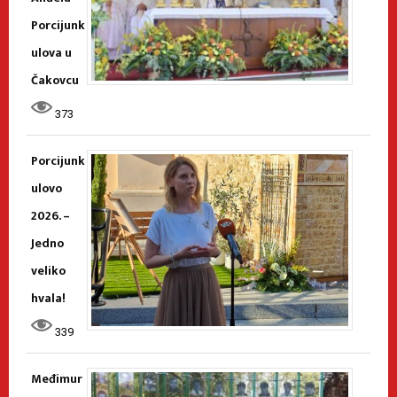
Porcijunk
ulova u
Čakovcu
373
Porcijunk
ulovo
2026. –
Jedno
veliko
hvala!
339
Međimur