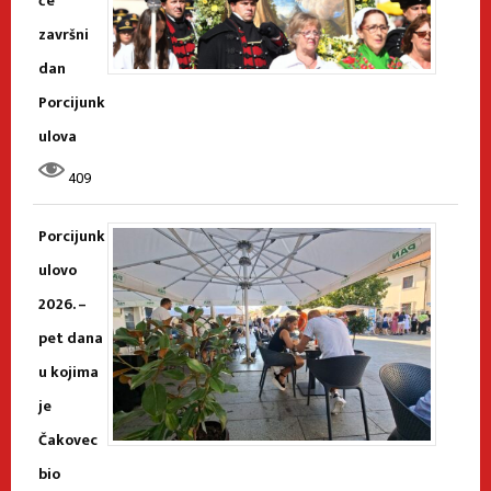
će
završni
dan
Porcijunk
ulova
409
Porcijunk
ulovo
2026. –
pet dana
u kojima
je
Čakovec
bio