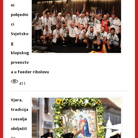
ni
pobjedni
ci
Svjetsko
g
klupskog
prvenstv
a u feeder ribolovu
411
Vjera,
tradicija
i veselje
obilježit