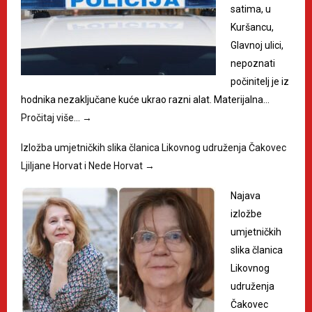
satima, u
Kuršancu,
Glavnoj ulici,
nepoznati
počinitelj je iz
hodnika nezaključane kuće ukrao razni alat. Materijalna…
Pročitaj više…
→
Izložba umjetničkih slika članica Likovnog udruženja Čakovec
Ljiljane Horvat i Nede Horvat
→
Najava
izložbe
umjetničkih
slika članica
Likovnog
udruženja
Čakovec