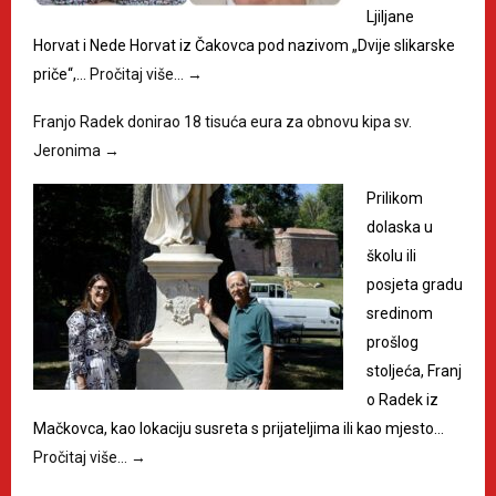
Ljiljane
Horvat i Nede Horvat iz Čakovca pod nazivom „Dvije slikarske
priče“,…
Pročitaj više…
→
Franjo Radek donirao 18 tisuća eura za obnovu kipa sv.
Jeronima
→
Prilikom
dolaska u
školu ili
posjeta gradu
sredinom
prošlog
stoljeća, Franj
o Radek iz
Mačkovca, kao lokaciju susreta s prijateljima ili kao mjesto…
Pročitaj više…
→