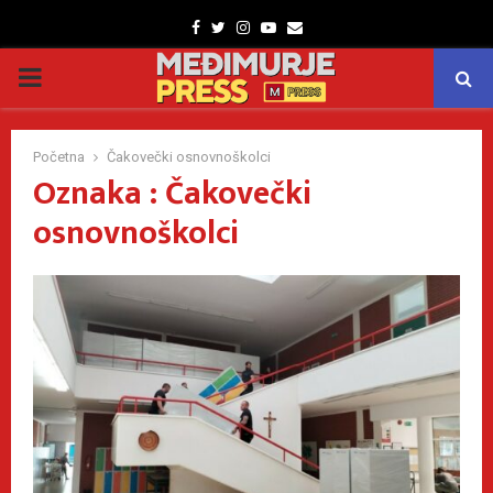
Facebook
Twitter
Instagram
Youtube
Email
PRIMARY
MENU
Početna
Čakovečki osnovnoškolci
Oznaka : Čakovečki
osnovnoškolci