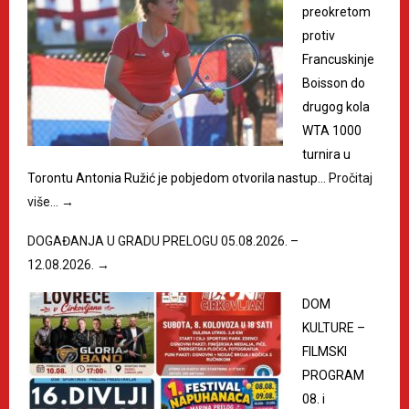
preokretom
protiv
Francuskinje
Boisson do
drugog kola
WTA 1000
turnira u
Torontu Antonia Ružić je pobjedom otvorila nastup…
Pročitaj
više…
→
DOGAĐANJA U GRADU PRELOGU 05.08.2026. –
12.08.2026.
→
DOM
KULTURE –
FILMSKI
PROGRAM
08. i