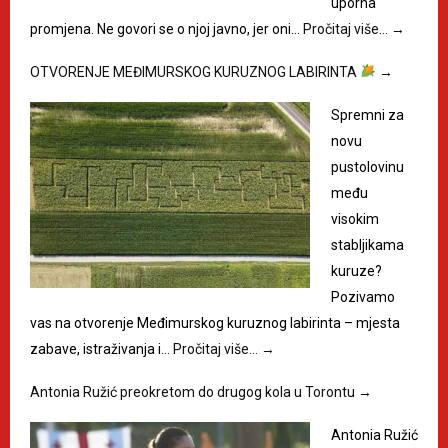
uporna
promjena. Ne govori se o njoj javno, jer oni…
Pročitaj više…
→
OTVORENJE MEĐIMURSKOG KURUZNOG LABIRINTA
→
Spremni za
novu
pustolovinu
među
visokim
stabljikama
kuruze?
Pozivamo
vas na otvorenje Međimurskog kuruznog labirinta – mjesta
zabave, istraživanja i…
Pročitaj više…
→
Antonia Ružić preokretom do drugog kola u Torontu
→
Antonia Ružić