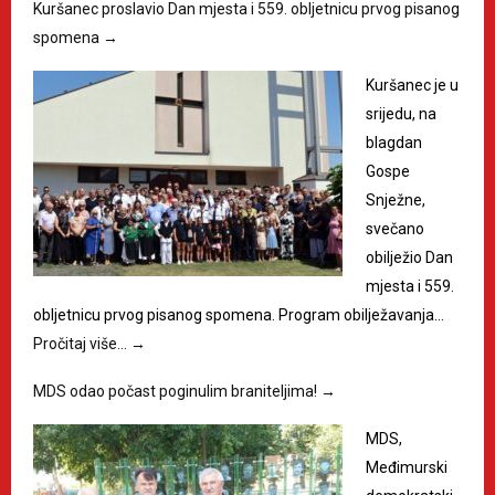
Kuršanec proslavio Dan mjesta i 559. obljetnicu prvog pisanog
spomena
→
Kuršanec je u
srijedu, na
blagdan
Gospe
Snježne,
svečano
obilježio Dan
mjesta i 559.
obljetnicu prvog pisanog spomena. Program obilježavanja…
Pročitaj više…
→
MDS odao počast poginulim braniteljima!
→
MDS,
Međimurski