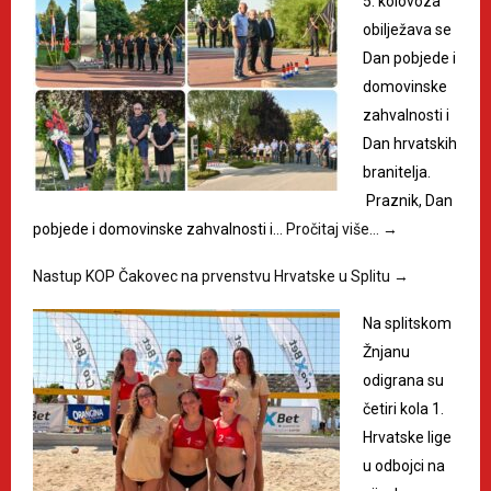
5. kolovoza
obilježava se
Dan pobjede i
domovinske
zahvalnosti i
Dan hrvatskih
branitelja.
Praznik, Dan
pobjede i domovinske zahvalnosti i…
Pročitaj više…
→
Nastup KOP Čakovec na prvenstvu Hrvatske u Splitu
→
Na splitskom
Žnjanu
odigrana su
četiri kola 1.
Hrvatske lige
u odbojci na