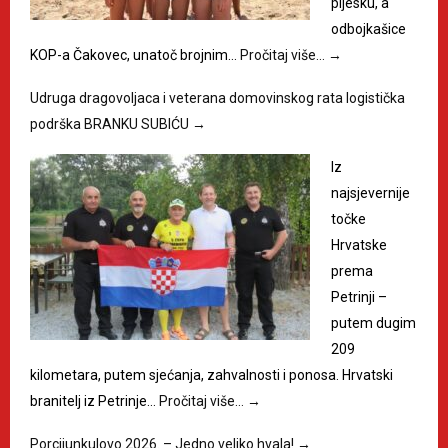
pijesku, a
odbojkašice
KOP-a Čakovec, unatoč brojnim…
Pročitaj više…
→
Udruga dragovoljaca i veterana domovinskog rata logistička
podrška BRANKU SUBIĆU
→
Iz
najsjevernije
točke
Hrvatske
prema
Petrinji –
putem dugim
209
kilometara, putem sjećanja, zahvalnosti i ponosa. Hrvatski
branitelj iz Petrinje…
Pročitaj više…
→
Porcijunkulovo 2026. – Jedno veliko hvala!
→