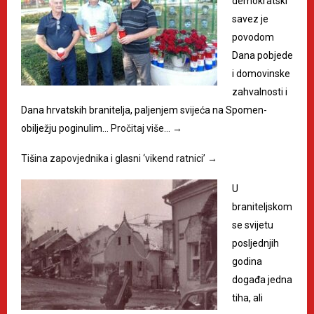
demokratski
savez je
povodom
Dana pobjede
i domovinske
zahvalnosti i
Dana hrvatskih branitelja, paljenjem svijeća na Spomen-
obilježju poginulim…
Pročitaj više…
→
Tišina zapovjednika i glasni ‘vikend ratnici’
→
U
braniteljskom
se svijetu
posljednjih
godina
događa jedna
tiha, ali