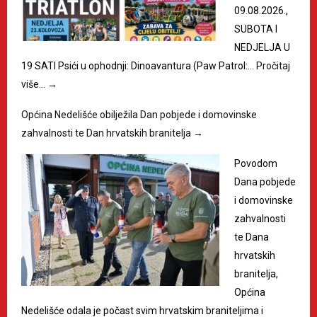
09.08.2026.,
SUBOTA I
NEDJELJA U
19 SATI Psići u ophodnji: Dinoavantura (Paw Patrol:…
Pročitaj
više…
→
Općina Nedelišće obilježila Dan pobjede i domovinske
zahvalnosti te Dan hrvatskih branitelja
→
Povodom
Dana pobjede
i domovinske
zahvalnosti
te Dana
hrvatskih
branitelja,
Općina
Nedelišće odala je počast svim hrvatskim braniteljima i