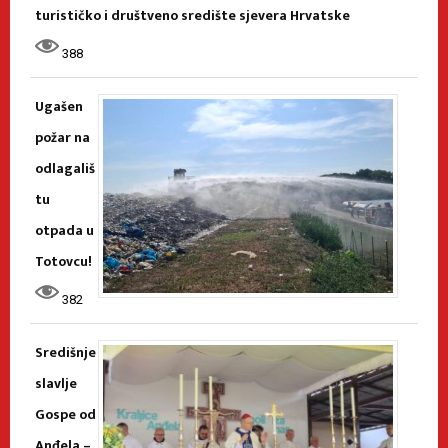
turističko i društveno središte sjevera Hrvatske
388
Ugašen
požar na
odlagališ
tu
otpada u
Totovcu!
382
Središnje
slavlje
Gospe od
Anđela –