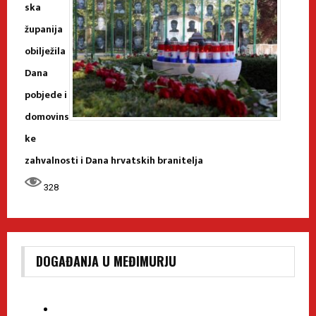
ska
županija
obilježila
Dana
pobjede i
domovins
ke
zahvalnosti i Dana hrvatskih branitelja
328
DOGAĐANJA U MEĐIMURJU