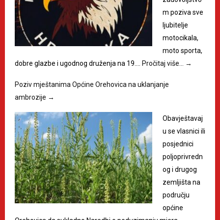
m poziva sve
ljubitelje
motocikala,
moto sporta,
dobre glazbe i ugodnog druženja na 19.…
Pročitaj više…
→
Poziv mještanima Općine Orehovica na uklanjanje
ambrozije
→
Obavještavaj
u se vlasnici ili
posjednici
poljoprivredn
og i drugog
zemljišta na
području
općine