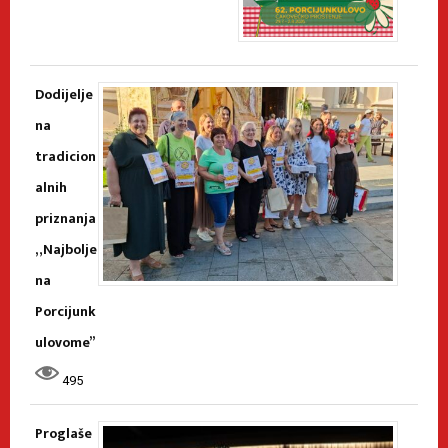
Dodijelje
na
tradicion
alnih
priznanja
„Najbolje
na
Porcijunk
ulovome”
495
Proglaše