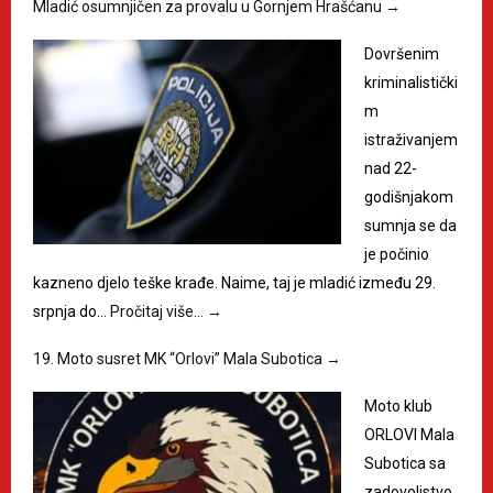
Mladić osumnjičen za provalu u Gornjem Hrašćanu
→
Dovršenim
kriminalistički
m
istraživanjem
nad 22-
godišnjakom
sumnja se da
je počinio
kazneno djelo teške krađe. Naime, taj je mladić između 29.
srpnja do…
Pročitaj više…
→
19. Moto susret MK “Orlovi” Mala Subotica
→
Moto klub
ORLOVI Mala
Subotica sa
zadovoljstvo