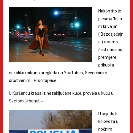
Nakon što je
pjesma 'Nisa
m kriva ja'
('Bezosjećajn
a') u samo
šest dana od
premijere
prikupila
nekoliko milijuna pregleda na YouTubeu, Severininim
društvenim…
Pročitaj više…
→
U Kuršancu krađa iz nezaključane kuće, provala u kuću u
Svetom Urbanu!
→
U srijedu 5.
kolovoza u
noćnim