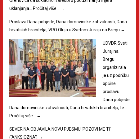
Orehovica da sukladno Naredbi o poduzimanju mjera
uklanjanja…
Pročitaj više…
→
Proslava Dana pobjede, Dana domovinske zahvalnosti, Dana
hrvatskih branitelja, VRO Oluja u Svetom Juraju na Bregu
→
UDVDR Sveti
Juraj na
Bregu
organizirala
je uz podršku
općine
proslavu
Dana pobjede
Dana domovinske zahvalnosti, Dana hrvatskih branitelja, te…
Pročitaj više…
→
SEVERINA OBJAVILA NOVU PJESMU ‘POZOVI ME TI’
(‘ANKSIOZNA’)
→