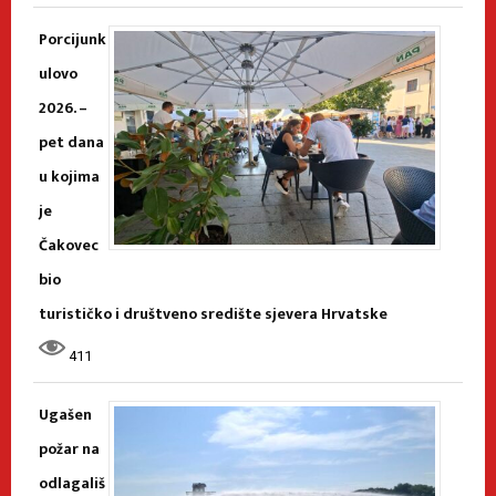
Porcijunk
ulovo
2026. –
pet dana
u kojima
je
Čakovec
bio
turističko i društveno središte sjevera Hrvatske
411
Ugašen
požar na
odlagališ