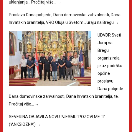
uklanjanja…
Pročitaj više…
→
Proslava Dana pobjede, Dana domovinske zahvalnosti, Dana
hrvatskih branitelja, VRO Oluja u Svetom Juraju na Bregu
→
UDVDR Sveti
Juraj na
Bregu
organizirala
je uz podršku
općine
proslavu
Dana pobjede
Dana domovinske zahvalnosti, Dana hrvatskih branitelja, te…
Pročitaj više…
→
SEVERINA OBJAVILA NOVU PJESMU ‘POZOVI ME TI’
(‘ANKSIOZNA’)
→