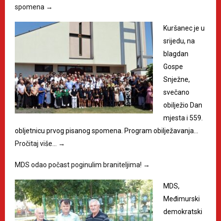
spomena
→
Kuršanec je u
srijedu, na
blagdan
Gospe
Snježne,
svečano
obilježio Dan
mjesta i 559.
obljetnicu prvog pisanog spomena. Program obilježavanja…
Pročitaj više…
→
MDS odao počast poginulim braniteljima!
→
MDS,
Međimurski
demokratski