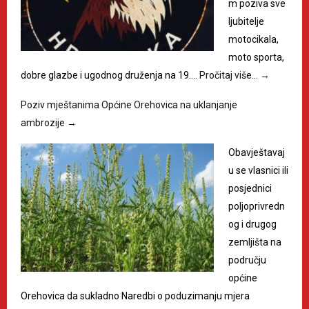
m poziva sve
ljubitelje
motocikala,
moto sporta,
dobre glazbe i ugodnog druženja na 19.…
Pročitaj više…
→
Poziv mještanima Općine Orehovica na uklanjanje
ambrozije
→
Obavještavaj
u se vlasnici ili
posjednici
poljoprivredn
og i drugog
zemljišta na
području
općine
Orehovica da sukladno Naredbi o poduzimanju mjera