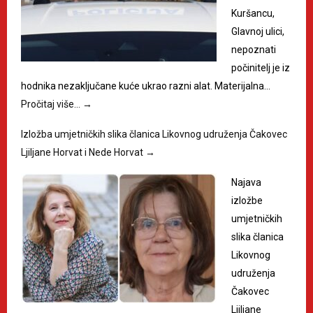
Kuršancu,
Glavnoj ulici,
nepoznati
počinitelj je iz
hodnika nezaključane kuće ukrao razni alat. Materijalna…
Pročitaj više…
→
Izložba umjetničkih slika članica Likovnog udruženja Čakovec
Ljiljane Horvat i Nede Horvat
→
Najava
izložbe
umjetničkih
slika članica
Likovnog
udruženja
Čakovec
Ljiljane