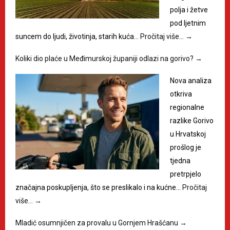
polja i žetve
pod ljetnim
suncem do ljudi, životinja, starih kuća…
Pročitaj više…
→
Koliki dio plaće u Međimurskoj županiji odlazi na gorivo?
→
Nova analiza
otkriva
regionalne
razlike Gorivo
u Hrvatskoj
prošlog je
tjedna
pretrpjelo
značajna poskupljenja, što se preslikalo i na kućne…
Pročitaj
više…
→
Mladić osumnjičen za provalu u Gornjem Hrašćanu
→