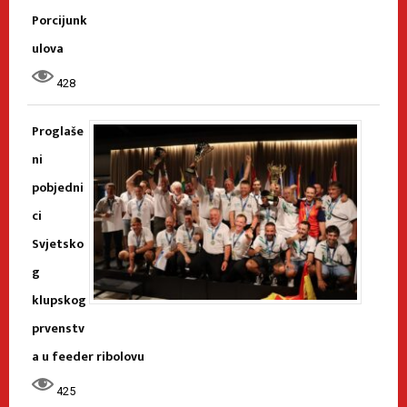
Porcijunk
ulova
428
Proglaše
ni
pobjedni
ci
Svjetsko
g
klupskog
prvenstv
a u feeder ribolovu
425