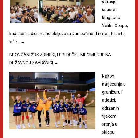
ozračje
ususret
blagdanu
Velike Gospe,
kada se tradicionalno obilježava Dan općine. Tim je…
Pročitaj
više…
→
BRONČANI ŽRK ZRINSKI, LEPI DEČKI I MEĐIMURJE NA
DRŽAVNOJ ZAVRŠNICI
→
Nakon
natjecanja u
graničaru i
atletici,
održanih
tijekom
srpnja u
sklopu