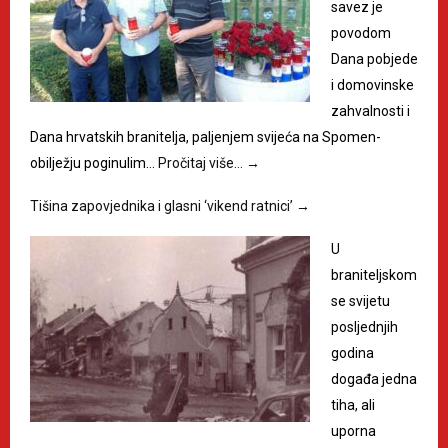
savez je
povodom
Dana pobjede
i domovinske
zahvalnosti i
Dana hrvatskih branitelja, paljenjem svijeća na Spomen-
obilježju poginulim…
Pročitaj više…
→
Tišina zapovjednika i glasni ‘vikend ratnici’
→
U
braniteljskom
se svijetu
posljednjih
godina
događa jedna
tiha, ali
uporna