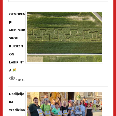
OTVOREN
JE
MEĐIMUR
SKOG
KURUZN
OG
LABIRINT
A
19115
Dodijelje
na
tradicion