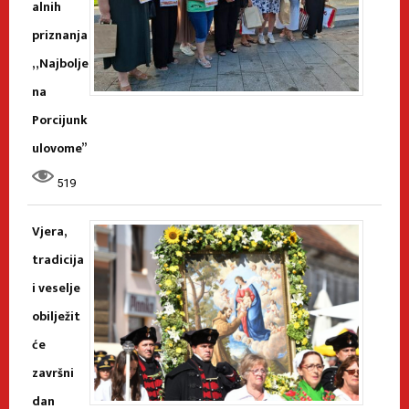
alnih
priznanja
„Najbolje
na
Porcijunk
ulovome”
519
Vjera,
tradicija
i veselje
obilježit
će
završni
dan