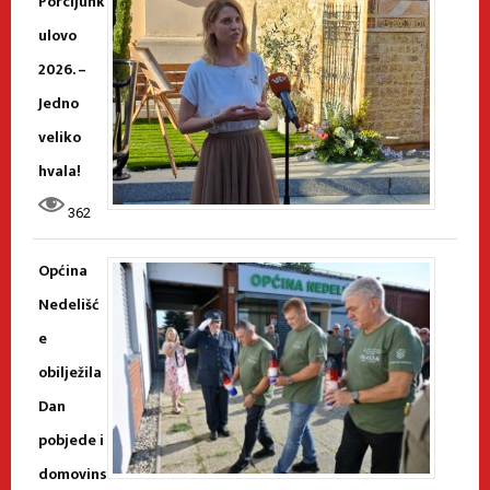
Porcijunk
ulovo
2026. –
Jedno
veliko
hvala!
362
Općina
Nedelišć
e
obilježila
Dan
pobjede i
domovins