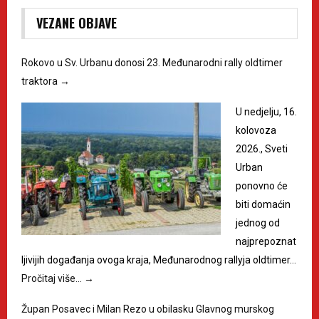
VEZANE OBJAVE
Rokovo u Sv. Urbanu donosi 23. Međunarodni rally oldtimer
traktora
→
U nedjelju, 16.
kolovoza
2026., Sveti
Urban
ponovno će
biti domaćin
jednog od
najprepoznat
ljivijih događanja ovoga kraja, Međunarodnog rallyja oldtimer…
Pročitaj više…
→
Župan Posavec i Milan Rezo u obilasku Glavnog murskog