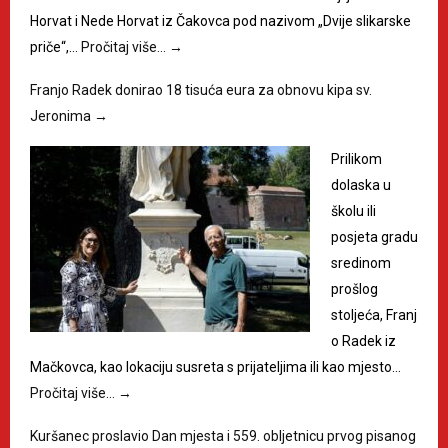
Horvat i Nede Horvat iz Čakovca pod nazivom „Dvije slikarske
priče“,…
Pročitaj više…
→
Franjo Radek donirao 18 tisuća eura za obnovu kipa sv.
Jeronima
→
Prilikom
dolaska u
školu ili
posjeta gradu
sredinom
prošlog
stoljeća, Franj
o Radek iz
Mačkovca, kao lokaciju susreta s prijateljima ili kao mjesto…
Pročitaj više…
→
Kuršanec proslavio Dan mjesta i 559. obljetnicu prvog pisanog