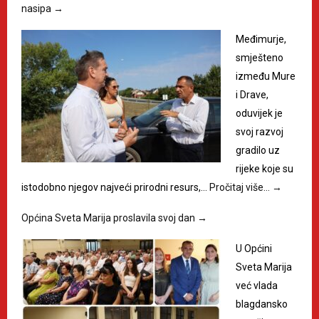
nasipa
→
Međimurje,
smješteno
između Mure
i Drave,
oduvijek je
svoj razvoj
gradilo uz
rijeke koje su
istodobno njegov najveći prirodni resurs,…
Pročitaj više…
→
Općina Sveta Marija proslavila svoj dan
→
U Općini
Sveta Marija
već vlada
blagdansko