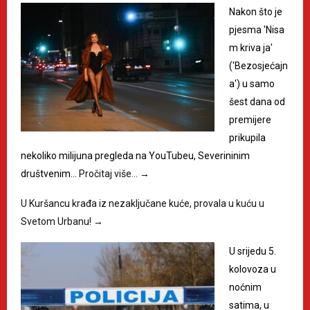
Nakon što je
pjesma 'Nisa
m kriva ja'
('Bezosjećajn
a') u samo
šest dana od
premijere
prikupila
nekoliko milijuna pregleda na YouTubeu, Severininim
društvenim…
Pročitaj više…
→
U Kuršancu krađa iz nezaključane kuće, provala u kuću u
Svetom Urbanu!
→
U srijedu 5.
kolovoza u
noćnim
satima, u