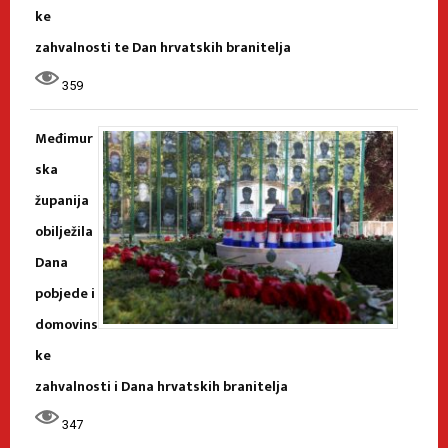
ke
zahvalnosti te Dan hrvatskih branitelja
359
Međimur
ska
županija
obilježila
Dana
pobjede i
domovins
ke
zahvalnosti i Dana hrvatskih branitelja
347