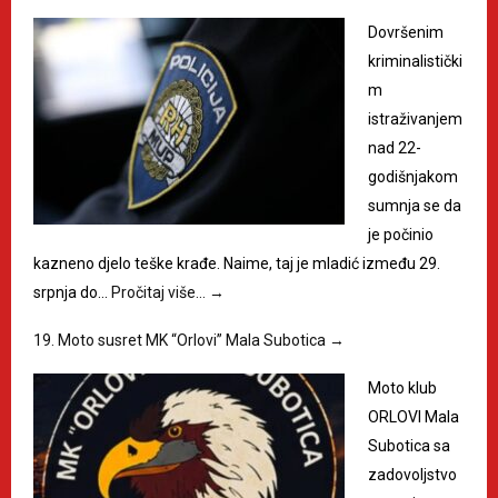
Dovršenim
kriminalistički
m
istraživanjem
nad 22-
godišnjakom
sumnja se da
je počinio
kazneno djelo teške krađe. Naime, taj je mladić između 29.
srpnja do…
Pročitaj više…
→
19. Moto susret MK “Orlovi” Mala Subotica
→
Moto klub
ORLOVI Mala
Subotica sa
zadovoljstvo