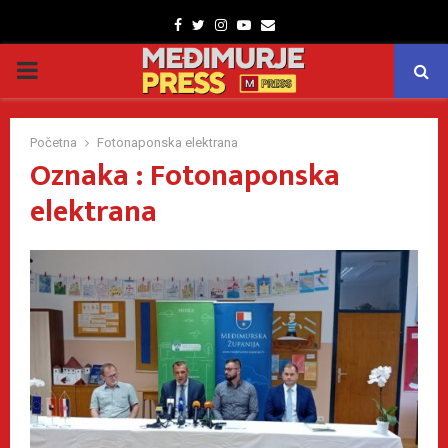
Facebook
Twitter
Instagram
Youtube
Email
PRIMARY
MENU
Početna
Fotonaponska elektrana
Oznaka : Fotonaponska
elektrana