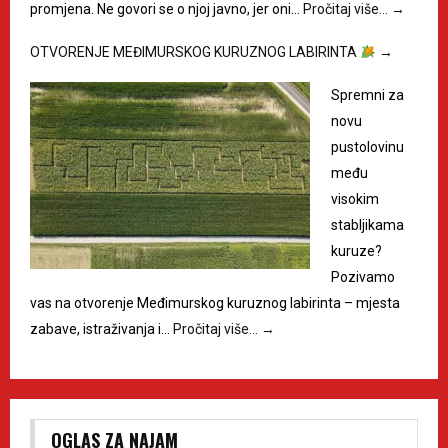
promjena. Ne govori se o njoj javno, jer oni…
Pročitaj više…
→
OTVORENJE MEĐIMURSKOG KURUZNOG LABIRINTA
→
Spremni za
novu
pustolovinu
među
visokim
stabljikama
kuruze?
Pozivamo
vas na otvorenje Međimurskog kuruznog labirinta – mjesta
zabave, istraživanja i…
Pročitaj više…
→
OGLAS ZA NAJAM