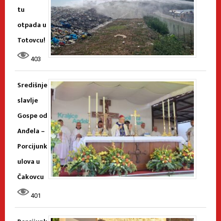
tu
otpada u
Totovcu!
403
Središnje
slavlje
Gospe od
Anđela –
Porcijunk
ulova u
Čakovcu
401