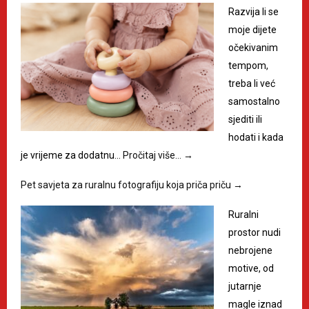
Razvija li se
moje dijete
očekivanim
tempom,
treba li već
samostalno
sjediti ili
hodati i kada
je vrijeme za dodatnu…
Pročitaj više…
→
Pet savjeta za ruralnu fotografiju koja priča priču
→
Ruralni
prostor nudi
nebrojene
motive, od
jutarnje
magle iznad