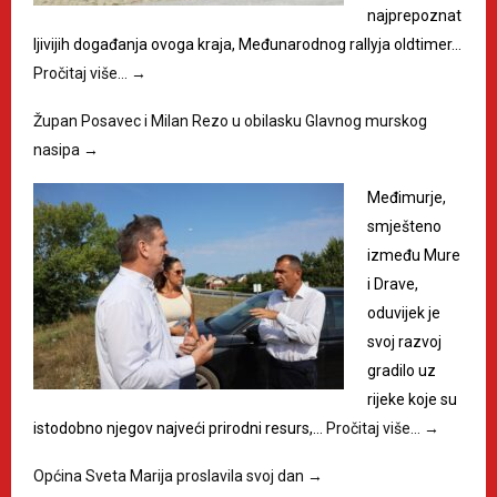
najprepoznat
ljivijih događanja ovoga kraja, Međunarodnog rallyja oldtimer…
Pročitaj više…
→
Župan Posavec i Milan Rezo u obilasku Glavnog murskog
nasipa
→
Međimurje,
smješteno
između Mure
i Drave,
oduvijek je
svoj razvoj
gradilo uz
rijeke koje su
istodobno njegov najveći prirodni resurs,…
Pročitaj više…
→
Općina Sveta Marija proslavila svoj dan
→