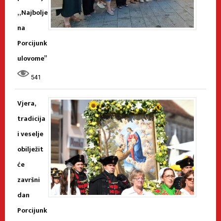
„Najbolje
na
Porcijunk
ulovome”
541
Vjera,
tradicija
i veselje
obilježit
će
završni
dan
Porcijunk