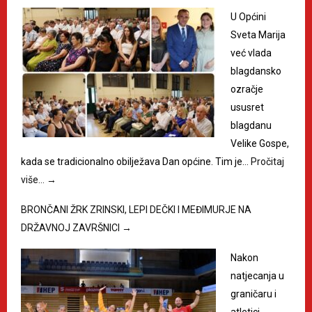
U Općini
Sveta Marija
već vlada
blagdansko
ozračje
ususret
blagdanu
Velike Gospe,
kada se tradicionalno obilježava Dan općine. Tim je…
Pročitaj
više…
→
BRONČANI ŽRK ZRINSKI, LEPI DEČKI I MEĐIMURJE NA
DRŽAVNOJ ZAVRŠNICI
→
Nakon
natjecanja u
graničaru i
atletici,