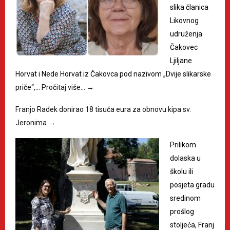
slika članica
Likovnog
udruženja
Čakovec
Ljiljane
Horvat i Nede Horvat iz Čakovca pod nazivom „Dvije slikarske
priče“,…
Pročitaj više…
→
Franjo Radek donirao 18 tisuća eura za obnovu kipa sv.
Jeronima
→
Prilikom
dolaska u
školu ili
posjeta gradu
sredinom
prošlog
stoljeća, Franj