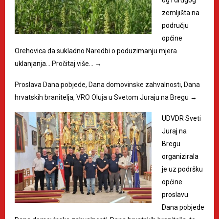
zemljišta na
području
općine
Orehovica da sukladno Naredbi o poduzimanju mjera
uklanjanja…
Pročitaj više…
→
Proslava Dana pobjede, Dana domovinske zahvalnosti, Dana
hrvatskih branitelja, VRO Oluja u Svetom Juraju na Bregu
→
UDVDR Sveti
Juraj na
Bregu
organizirala
je uz podršku
općine
proslavu
Dana pobjede