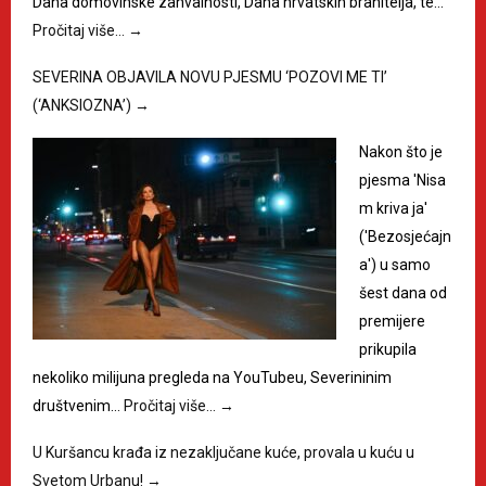
Dana domovinske zahvalnosti, Dana hrvatskih branitelja, te…
Pročitaj više…
→
SEVERINA OBJAVILA NOVU PJESMU ‘POZOVI ME TI’
(‘ANKSIOZNA’)
→
Nakon što je
pjesma 'Nisa
m kriva ja'
('Bezosjećajn
a') u samo
šest dana od
premijere
prikupila
nekoliko milijuna pregleda na YouTubeu, Severininim
društvenim…
Pročitaj više…
→
U Kuršancu krađa iz nezaključane kuće, provala u kuću u
Svetom Urbanu!
→