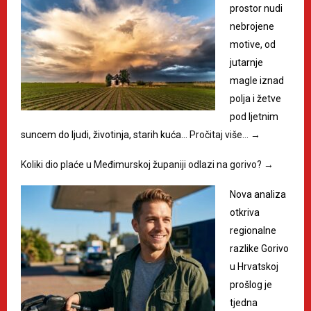
prostor nudi
nebrojene
motive, od
jutarnje
magle iznad
polja i žetve
pod ljetnim
suncem do ljudi, životinja, starih kuća…
Pročitaj više…
→
Koliki dio plaće u Međimurskoj županiji odlazi na gorivo?
→
Nova analiza
otkriva
regionalne
razlike Gorivo
u Hrvatskoj
prošlog je
tjedna