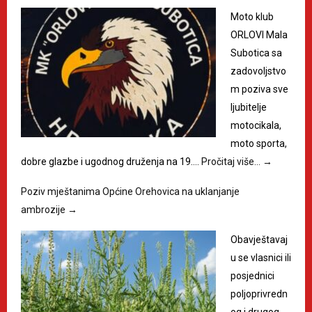
Moto klub
ORLOVI Mala
Subotica sa
zadovoljstvo
m poziva sve
ljubitelje
motocikala,
moto sporta,
dobre glazbe i ugodnog druženja na 19.…
Pročitaj više…
→
Poziv mještanima Općine Orehovica na uklanjanje
ambrozije
→
Obavještavaj
u se vlasnici ili
posjednici
poljoprivredn
og i drugog