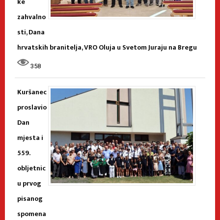
ke
zahvalno
sti, Dana
hrvatskih branitelja, VRO Oluja u Svetom Juraju na Bregu
358
Kuršanec
proslavio
Dan
mjesta i
559.
obljetnic
u prvog
pisanog
spomena