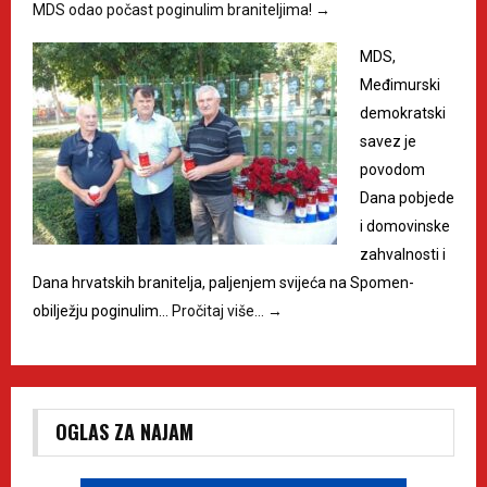
MDS odao počast poginulim braniteljima!
→
MDS,
Međimurski
demokratski
savez je
povodom
Dana pobjede
i domovinske
zahvalnosti i
Dana hrvatskih branitelja, paljenjem svijeća na Spomen-
obilježju poginulim…
Pročitaj više…
→
OGLAS ZA NAJAM