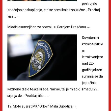
pretrpjelo
značajna poskupljenja, što se preslikalo i na kućne…
Pročitaj
više…
→
Mladić osumnjičen za provalu u Gornjem Hrašćanu
→
Dovršenim
kriminalistički
m
istraživanjem
nad 22-
godišnjakom
sumnja se da
je počinio
kazneno djelo teške krađe. Naime, taj je mladić između 29.
srpnja do…
Pročitaj više…
→
19. Moto susret MK “Orlovi” Mala Subotica
→