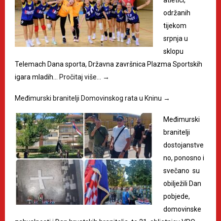
održanih
tijekom
srpnja u
sklopu
Telemach Dana sporta, Državna završnica Plazma Sportskih
igara mladih…
Pročitaj više…
→
Međimurski branitelji Domovinskog rata u Kninu
→
Međimurski
branitelji
dostojanstve
no, ponosno i
svečano su
obilježili Dan
pobjede,
domovinske