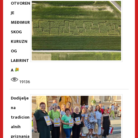
OTVOREN
JE
MEĐIMUR
SKOG
KURUZN
OG
LABIRINT
A
19136
Dodijelje
na
tradicion
alnih
priznanja