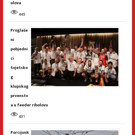
ulova
445
Proglaše
ni
pobjedni
ci
Svjetsko
g
klupskog
prvenstv
a u feeder ribolovu
431
Porcijunk