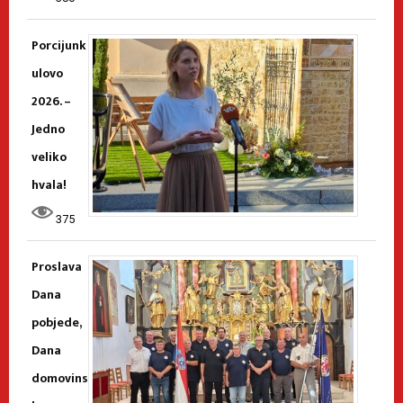
Porcijunk
ulovo
2026. –
Jedno
veliko
hvala!
375
Proslava
Dana
pobjede,
Dana
domovins