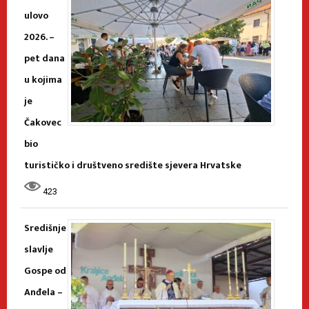
ulovo
2026. –
pet dana
u kojima
je
Čakovec
bio
turističko i društveno središte sjevera Hrvatske
423
Središnje
slavlje
Gospe od
Anđela –