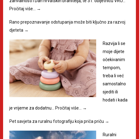
zahvalnosti i Dan hrvatskih branitelja, te 31. obljetnicu VRO…
Pročitaj više…
→
Rano prepoznavanje odstupanja može biti ključno za razvoj
djeteta
→
Razvija li se
moje dijete
očekivanim
tempom,
treba li već
samostalno
sjediti ili
hodati i kada
je vrijeme za dodatnu…
Pročitaj više…
→
Pet savjeta za ruralnu fotografiju koja priča priču
→
Ruralni