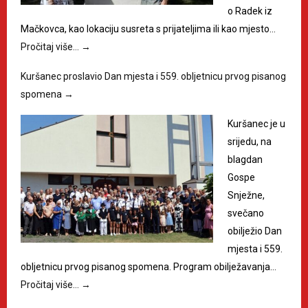
o Radek iz
Mačkovca, kao lokaciju susreta s prijateljima ili kao mjesto…
Pročitaj više…
→
Kuršanec proslavio Dan mjesta i 559. obljetnicu prvog pisanog
spomena
→
Kuršanec je u
srijedu, na
blagdan
Gospe
Snježne,
svečano
obilježio Dan
mjesta i 559.
obljetnicu prvog pisanog spomena. Program obilježavanja…
Pročitaj više…
→