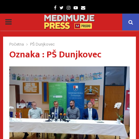
Facebook
Twitter
Instagram
Youtube
Email
PRIMARY
MENU
Početna
PŠ Dunjkovec
Oznaka : PŠ Dunjkovec