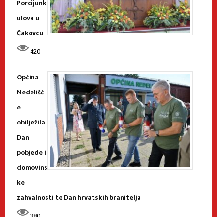
Porcijunk
ulova u
Čakovcu
420
Općina
Nedelišć
e
obilježila
Dan
pobjede i
domovins
ke
zahvalnosti te Dan hrvatskih branitelja
380