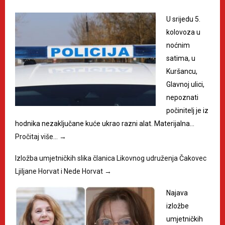
U srijedu 5.
kolovoza u
noćnim
satima, u
Kuršancu,
Glavnoj ulici,
nepoznati
počinitelj je iz
hodnika nezaključane kuće ukrao razni alat. Materijalna…
Pročitaj više…
→
Izložba umjetničkih slika članica Likovnog udruženja Čakovec
Ljiljane Horvat i Nede Horvat
→
Najava
izložbe
umjetničkih