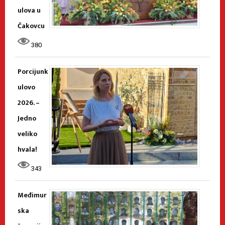
ulova u
Čakovcu
380
Porcijunk
ulovo
2026. –
Jedno
veliko
hvala!
343
Međimur
ska