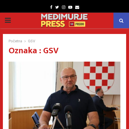
Facebook
Twitter
Instagram
Youtube
Email
PRIMARY
MENU
Početna
GSV
Oznaka : GSV