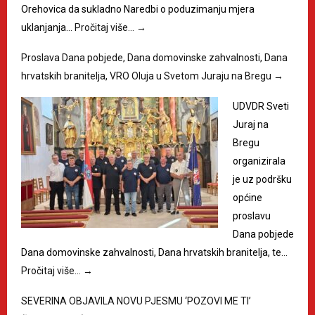
Orehovica da sukladno Naredbi o poduzimanju mjera
uklanjanja…
Pročitaj više…
→
Proslava Dana pobjede, Dana domovinske zahvalnosti, Dana
hrvatskih branitelja, VRO Oluja u Svetom Juraju na Bregu
→
UDVDR Sveti
Juraj na
Bregu
organizirala
je uz podršku
općine
proslavu
Dana pobjede
Dana domovinske zahvalnosti, Dana hrvatskih branitelja, te…
Pročitaj više…
→
SEVERINA OBJAVILA NOVU PJESMU ‘POZOVI ME TI’