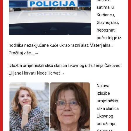
satima, u
Kuršancu,
Glavnoj ulici,
nepoznati
počinitelj je iz
hodnika nezaključane kuće ukrao razni alat. Materijalna…
Pročitaj više…
→
Izložba umjetničkih slika članica Likovnog udruženja Čakovec
Ljiljane Horvat i Nede Horvat
→
Najava
izložbe
umjetničkih
slika članica
Likovnog
udruženja