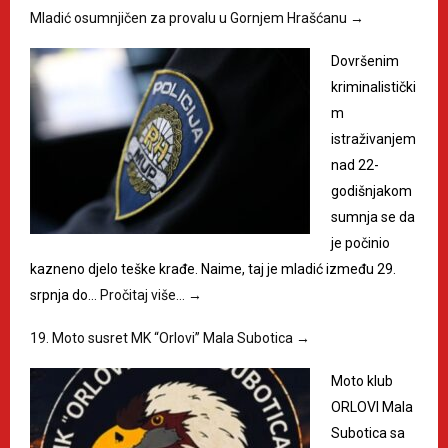
Mladić osumnjičen za provalu u Gornjem Hrašćanu
→
Dovršenim
kriminalistički
m
istraživanjem
nad 22-
godišnjakom
sumnja se da
je počinio
kazneno djelo teške krađe. Naime, taj je mladić između 29.
srpnja do…
Pročitaj više…
→
19. Moto susret MK “Orlovi” Mala Subotica
→
Moto klub
ORLOVI Mala
Subotica sa