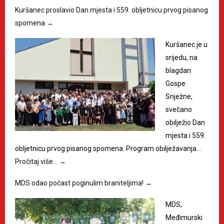
Kuršanec proslavio Dan mjesta i 559. obljetnicu prvog pisanog
spomena
→
Kuršanec je u
srijedu, na
blagdan
Gospe
Snježne,
svečano
obilježio Dan
mjesta i 559.
obljetnicu prvog pisanog spomena. Program obilježavanja…
Pročitaj više…
→
MDS odao počast poginulim braniteljima!
→
MDS,
Međimurski