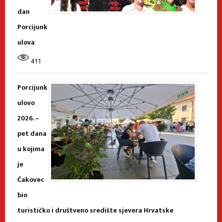
dan
Porcijunk
ulova
411
Porcijunk
ulovo
2026. –
pet dana
u kojima
je
Čakovec
bio
turističko i društveno središte sjevera Hrvatske