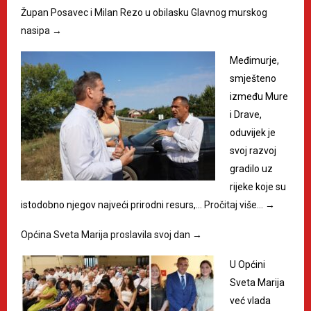
Župan Posavec i Milan Rezo u obilasku Glavnog murskog
nasipa
→
Međimurje,
smješteno
između Mure
i Drave,
oduvijek je
svoj razvoj
gradilo uz
rijeke koje su
istodobno njegov najveći prirodni resurs,…
Pročitaj više…
→
Općina Sveta Marija proslavila svoj dan
→
U Općini
Sveta Marija
već vlada