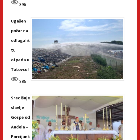
396
Ugašen
požar na
odlagališ
tu
otpada u
Totovcu!
386
Središnje
slavlje
Gospe od
Anđela –
Porcijunk