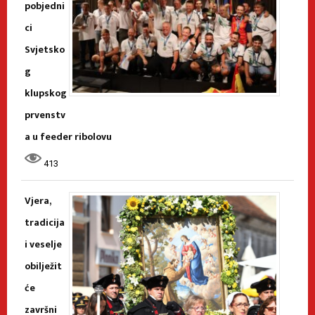
pobjedni
ci
Svjetsko
g
klupskog
prvenstv
a u feeder ribolovu
413
Vjera,
tradicija
i veselje
obilježit
će
završni