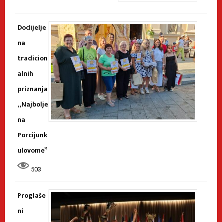
Dodijelje
na
tradicion
alnih
priznanja
„Najbolje
na
Porcijunk
ulovome”
503
Proglaše
ni