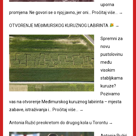
uporna
promjena. Ne govori se o njoj javno, jer oni…
Pročitaj više…
→
OTVORENJE MEĐIMURSKOG KURUZNOG LABIRINTA
→
Spremni za
novu
pustolovinu
među
visokim
stabljikama
kuruze?
Pozivamo
vas na otvorenje Međimurskog kuruznog labirinta – mjesta
zabave, istraživanja i…
Pročitaj više…
→
Antonia Ružić preokretom do drugog kola u Torontu
→
Antonia Ružić