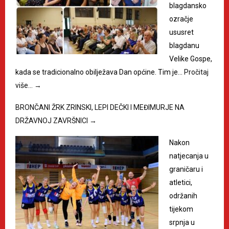
blagdansko
ozračje
ususret
blagdanu
Velike Gospe,
kada se tradicionalno obilježava Dan općine. Tim je…
Pročitaj
više…
→
BRONČANI ŽRK ZRINSKI, LEPI DEČKI I MEĐIMURJE NA
DRŽAVNOJ ZAVRŠNICI
→
Nakon
natjecanja u
graničaru i
atletici,
održanih
tijekom
srpnja u