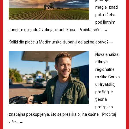
magle iznad
polja i žetve
pod ljetnim
suncem do ljudi, životinja, starih kuća…
Pročitaj više…
→
Koliki dio plaće u Međimurskoj županiji odlazi na gorivo?
→
Nova analiza
otkriva
regionalne
razlike Gorivo
u Hrvatskoj
prošlog je
tjedna
pretrpjelo
značajna poskupljenja, što se preslikalo i na kućne…
Pročitaj
više…
→