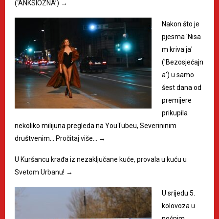
(‘ANKSIOZNA’)
→
Nakon što je
pjesma 'Nisa
m kriva ja'
('Bezosjećajn
a') u samo
šest dana od
premijere
prikupila
nekoliko milijuna pregleda na YouTubeu, Severininim
društvenim…
Pročitaj više…
→
U Kuršancu krađa iz nezaključane kuće, provala u kuću u
Svetom Urbanu!
→
U srijedu 5.
kolovoza u
noćnim