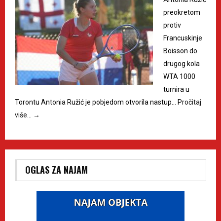
preokretom
protiv
Francuskinje
Boisson do
drugog kola
WTA 1000
turnira u
Torontu Antonia Ružić je pobjedom otvorila nastup…
Pročitaj
više…
→
OGLAS ZA NAJAM