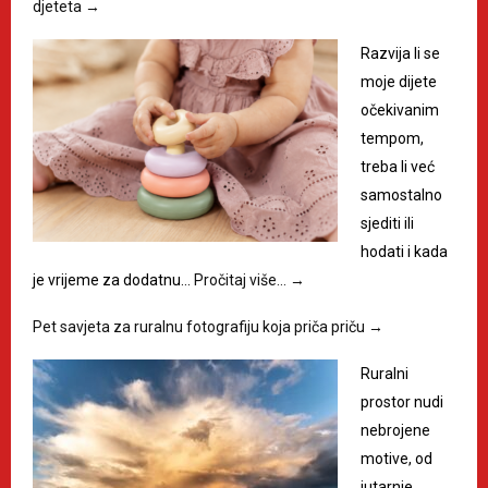
djeteta
→
Razvija li se
moje dijete
očekivanim
tempom,
treba li već
samostalno
sjediti ili
hodati i kada
je vrijeme za dodatnu…
Pročitaj više…
→
Pet savjeta za ruralnu fotografiju koja priča priču
→
Ruralni
prostor nudi
nebrojene
motive, od
jutarnje