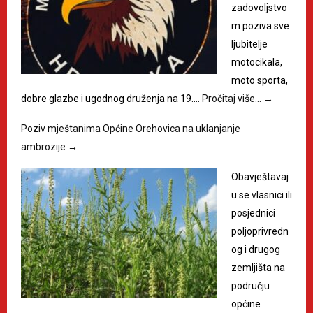
zadovoljstvo
m poziva sve
ljubitelje
motocikala,
moto sporta,
dobre glazbe i ugodnog druženja na 19.…
Pročitaj više…
→
Poziv mještanima Općine Orehovica na uklanjanje
ambrozije
→
Obavještavaj
u se vlasnici ili
posjednici
poljoprivredn
og i drugog
zemljišta na
području
općine