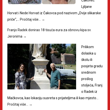
Čakovec
Ljiljane
Horvat i Nede Horvat iz Čakovca pod nazivom „Dvije slikarske
priče“,…
Pročitaj više…
→
Franjo Radek donirao 18 tisuća eura za obnovu kipa sv.
Jeronima
→
Prilikom
dolaska u
školu ili
posjeta gradu
sredinom
prošlog
stoljeća, Franj
o Radek iz
Mačkovca, kao lokaciju susreta s prijateljima ili kao mjesto…
Pročitaj više…
→