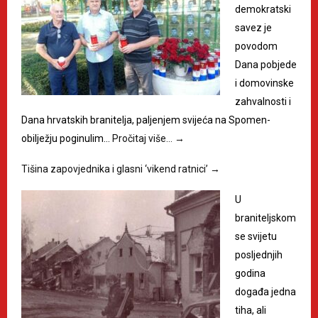
demokratski
savez je
povodom
Dana pobjede
i domovinske
zahvalnosti i
Dana hrvatskih branitelja, paljenjem svijeća na Spomen-
obilježju poginulim…
Pročitaj više…
→
Tišina zapovjednika i glasni ‘vikend ratnici’
→
U
braniteljskom
se svijetu
posljednjih
godina
događa jedna
tiha, ali