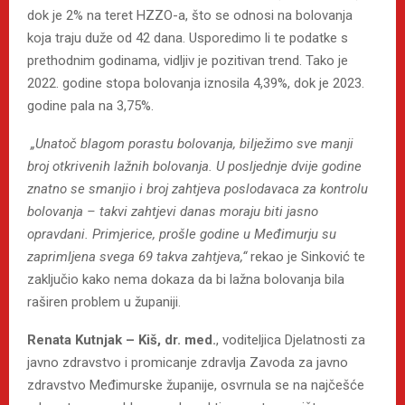
dok je 2% na teret HZZO-a, što se odnosi na bolovanja
koja traju duže od 42 dana. Usporedimo li te podatke s
prethodnim godinama, vidljiv je pozitivan trend. Tako je
2022. godine stopa bolovanja iznosila 4,39%, dok je 2023.
godine pala na 3,75%.
„Unatoč blagom porastu bolovanja, bilježimo sve manji
broj otkrivenih lažnih bolovanja. U posljednje dvije godine
znatno se smanjio i broj zahtjeva poslodavaca za kontrolu
bolovanja – takvi zahtjevi danas moraju biti jasno
opravdani. Primjerice, prošle godine u Međimurju su
zaprimljena svega 69 takva zahtjeva,“
rekao je Sinković te
zaključio kako nema dokaza da bi lažna bolovanja bila
raširen problem u županiji.
Renata Kutnjak – Kiš, dr. med.
, voditeljica Djelatnosti za
javno zdravstvo i promicanje zdravlja Zavoda za javno
zdravstvo Međimurske županije, osvrnula se na najčešće