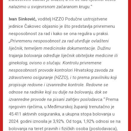
nalazimo u svojevrsnom začaranom krugu.“
Ivan Sinković,
voditelj HZZO Podučne ustrojstvene
jedinice Čakovec objasnio je što predstavlja privremenu
nesposobnost za rad i kako se ona regulira u praksi.
„Privremenu nesposobnost za rad utvrđuje ovlašteni
liječnik, temeljem medicinske dokumentacije. Dužinu
trajanja bolovanja određuje liječnik obiteljske medicine ili
ginekolog, ovisno o slučaju. Kontrolu privremene
nesposobnosti provode kontrolori Hrvatskog zavoda za
zdravstveno osiguranje (HZZO), i to prema pravilniku koji
propisuje redovne i izvanredne kontrole. Redovne se
odnose na radnike koji su dulje na bolovanju, dok se
izvanredne provode na pisani zahtjev poslodavca.“
Prema
njegovim riječima, u Međimurskoj županiji trenutačno je
45.411 aktivnih osiguranika, a ukupna stopa bolovanja u
2024. godini iznosila je 3,92%. Od toga, 1,92% odnosi se na
bolovanja na teret pravnih i fizičkih osoba (poslodavaca),