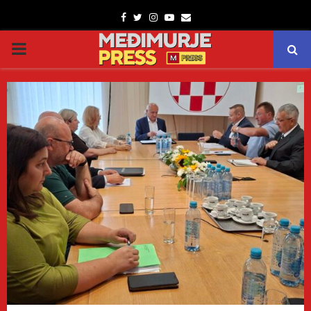
Facebook
Twitter
Instagram
Youtube
Email
PRIMARY
MENU