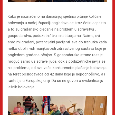
Kako je naznačeno na današnjoj sjednici pitanje količine
bolovanja u našoj županiji sagledava se kroz četiri aspekta,
a to su građansko gledanje na problem u zdravstvu ,
gospodarstvu, poduzetništvu i institucijama. Naime, svi
smo mi građani, potencijalni pacijenti, sve do trenutka kada
netko oboli i vidi manjkavosti zdravstvenog sustava koje je
pogledom građana očajno. S gospodarske strane rast je
moguć samo uz zdrave ljude, dok s poduzetničke javlja se
niz problema, od sve veće konkurencije, plaćanje bolovanja
na teret poslodavaca od 42 dana koje je nepodnošljivo, a i
raritet je u Europskoj uniji. Da se ne govori o evidentiranju
lažnih bolovanja.