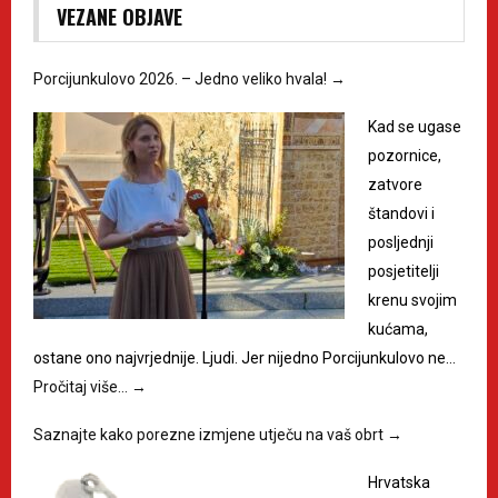
VEZANE OBJAVE
Porcijunkulovo 2026. – Jedno veliko hvala!
→
Kad se ugase
pozornice,
zatvore
štandovi i
posljednji
posjetitelji
krenu svojim
kućama,
ostane ono najvrjednije. Ljudi. Jer nijedno Porcijunkulovo ne…
Pročitaj više…
→
Saznajte kako porezne izmjene utječu na vaš obrt
→
Hrvatska