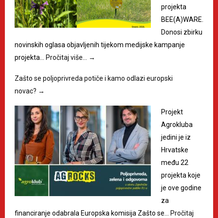
projekta
BEE(A)WARE.
Donosi zbirku
novinskih oglasa objavljenih tijekom medijske kampanje
projekta…
Pročitaj više…
→
Zašto se poljoprivreda potiče i kamo odlazi europski
novac?
→
Projekt
Agrokluba
jedini je iz
Hrvatske
među 22
projekta koje
je ove godine
za
financiranje odabrala Europska komisija Zašto se…
Pročitaj