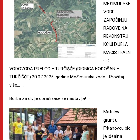
MEĐIMURSKE
VODE
ZAPOČINJU
RADOVE NA
REKONSTRU
KCIJI DIJELA
MAGISTRALN
OG
VODOVODA PRELOG – TURČIŠĆE (DIONICA HODOŠAN –
TURČIŠĆE) 20.07.2026. godine Međimurske vode…
Pročitaj
više…
→
Borba za divlje oprašivače se nastavlja!
→
Matulov
grunt u
Frkanovcu bio
je idealna