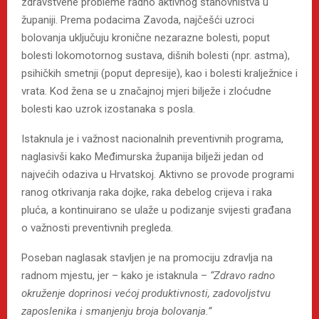
zdravstvene probleme radno aktivnog stanovništva u
županiji. Prema podacima Zavoda, najčešći uzroci
bolovanja uključuju kronične nezarazne bolesti, poput
bolesti lokomotornog sustava, dišnih bolesti (npr. astma),
psihičkih smetnji (poput depresije), kao i bolesti kralježnice i
vrata. Kod žena se u značajnoj mjeri bilježe i zloćudne
bolesti kao uzrok izostanaka s posla.
Istaknula je i važnost nacionalnih preventivnih programa,
naglasivši kako Međimurska županija bilježi jedan od
najvećih odaziva u Hrvatskoj. Aktivno se provode programi
ranog otkrivanja raka dojke, raka debelog crijeva i raka
pluća, a kontinuirano se ulaže u podizanje svijesti građana
o važnosti preventivnih pregleda.
Poseban naglasak stavljen je na promociju zdravlja na
radnom mjestu, jer – kako je istaknula –
“Zdravo radno
okruženje doprinosi većoj produktivnosti, zadovoljstvu
zaposlenika i smanjenju broja bolovanja.”