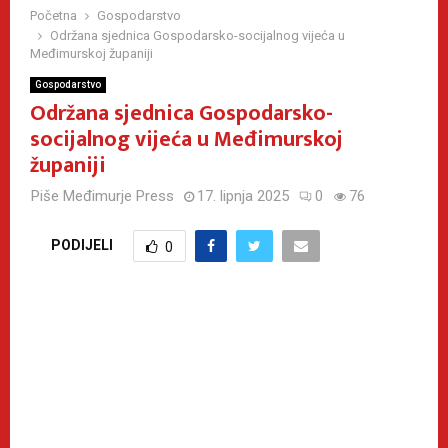
Početna
Gospodarstvo
Održana sjednica Gospodarsko-socijalnog vijeća u
Međimurskoj županiji
Gospodarstvo
Održana sjednica Gospodarsko-
socijalnog vijeća u Međimurskoj
županiji
Piše
Međimurje Press
17. lipnja 2025
0
76
PODIJELI
0