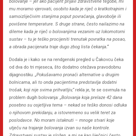
bolovanje – jer ako pacijent prijavi zdravstvene tegobe, mi
mu moramo vjerovati, osobito kada je riječ o kratkotrajnim i
samoizliječivim stanjima poput povraćanja, glavobolje ili
povišene temperature. S druge strane, često nailazimo na
dileme kada je riječ o bolovanjima vezanim uz lokomotorni
sustav – tu je teško procijeniti trenutak povratka na posao,
a obrada pacijenata traje dugo zbog lista čekanja
.“
Dodala je i kako se na rendgenski pregled u Čakovcu čeka
od dva do tri mjeseca, što dodatno otežava pravodobnu
dijagnostiku.
„Pokušavamo pronaći alternative u drugim
bolnicama, ali to onda pacijentima predstavlja dodatni
trošak, koji nije svima prihvatljiv,“
rekla je, te se osvrnula na
problem dugih bolovanja:
„Bolovanja koja prelaze 42 dana
posebno su osjetljiva tema – nekad se teško donosi odluka
o njihovom prekidanju, a istovremeno su velik teret za
poslodavce. No moram istaknuti – mnoge stvari koje
utječu na trajanje bolovanja izvan su naše kontrole.
Zdravstveni sustav je složen, a mi se kao liječnici često