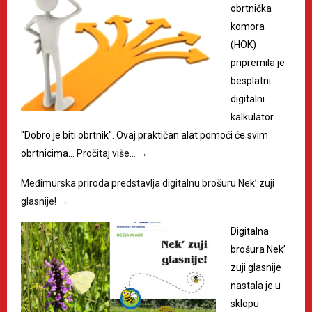
obrtnička
komora
(HOK)
pripremila je
besplatni
digitalni
kalkulator
"Dobro je biti obrtnik". Ovaj praktičan alat pomoći će svim
obrtnicima…
Pročitaj više…
→
Međimurska priroda predstavlja digitalnu brošuru Nek’ zuji
glasnije!
→
Digitalna
brošura Nek’
zuji glasnije
nastala je u
sklopu