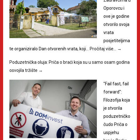
Zadravcima u
Oporovcu i
ove je godine
otvorilo svoja
vrata
posjetiteljima
te organiziralo Dan otvorenih vrata, koji…
Pročitaj više…
→
Poduzetnička oluja: Priča o braći koja su u samo osam godina
osvojila tržište
→
"Fail fast, fail
forward":
Filozofija koja
je stvorila
poduzetničko
čudo Priča o
uspjehu