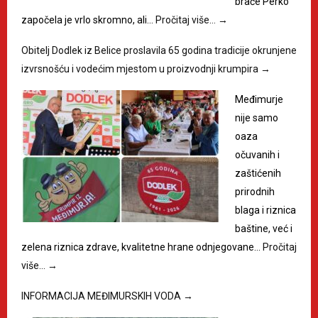
braće Perko
započela je vrlo skromno, ali…
Pročitaj više…
→
Obitelj Dodlek iz Belice proslavila 65 godina tradicije okrunjene
izvrsnošću i vodećim mjestom u proizvodnji krumpira
→
Međimurje
nije samo
oaza
očuvanih i
zaštićenih
prirodnih
blaga i riznica
baštine, već i
zelena riznica zdrave, kvalitetne hrane odnjegovane…
Pročitaj
više…
→
INFORMACIJA MEĐIMURSKIH VODA
→