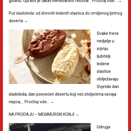
godinu. Upravo je takav Renesansni festival…
Pročitaj više…
→
Put sladoleda: od drevnih ledenih slastica do omiljenog ljetnog
deserta
→
Svake treće
nedjelje u
srpnju
ljubitelji
ledene
slastice
obilježavaju
Svjetski dan
sladoleda, dan posvećen desertu koji već stoljećima osvaja
nepca,…
Pročitaj više…
→
NA PRODAJU – MEĐIMURSKI KONJI
→
Udruga