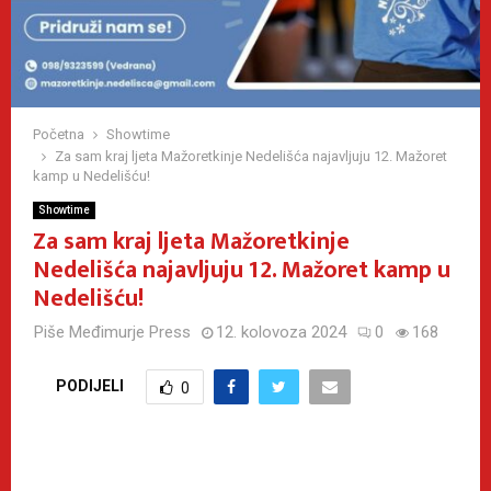
Početna
Showtime
Za sam kraj ljeta Mažoretkinje Nedelišća najavljuju 12. Mažoret
kamp u Nedelišću!
Showtime
Za sam kraj ljeta Mažoretkinje
Nedelišća najavljuju 12. Mažoret kamp u
Nedelišću!
Piše
Međimurje Press
12. kolovoza 2024
0
168
PODIJELI
0