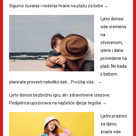
Sigurno čuvanje i nošenje hrane na plažu za bebe
→
Ljeto donosi
više vremena
na
otvorenom,
izlete i dane
provedene na
plaži. No kada
s bebom
planirate provesti nekoliko sati…
Pročitaj više…
→
Ljeto donosi bezbrižnu igru, ali i zdravstvene izazove:
Pedijatrica upozorava na najčešće dječje tegobe
→
Ljetni praznici
za djecu
znače više