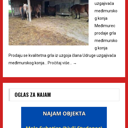
uzgajivača
međimursko
g konja
Međimurec
prodaje grla
međimursko
g konja
Prodaju se kvalitetna grla iz uzgoja člana Udruge uzgajivača
međimurskog konja…
Pročitaj više…
→
OGLAS ZA NAJAM