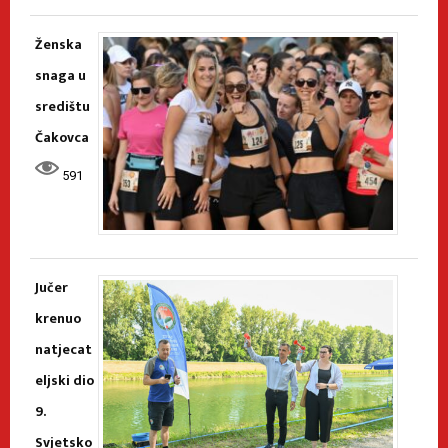
Ženska
snaga u
središtu
Čakovca
591
Jučer
krenuo
natjecat
eljski dio
9.
Svjetsko