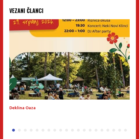
VEZANI ČLANCI
Deklina Oaza
Č
f