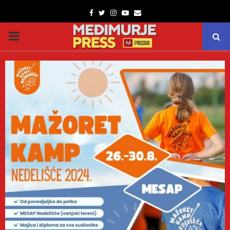
Facebook
Twitter
Instagram
Youtube
Email
PRIMARY
MENU