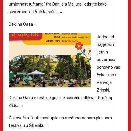
umjetnost tuftanja“ fra Danijela Maljura i otkrijte kako
suvremena…
Pročitaj više…
→
Deklina Oaza
→
Jedna od
najljepših
ljetnih
pozornica
ponovno vas
čeka u srcu
Perivoja
Zrinski.
Deklina Oaza mjesto je gdje se susreću odlična…
Pročitaj
više…
→
Čakovečka Teuta nastupila na međunarodnom plesnom
festivalu u Šibeniku
→