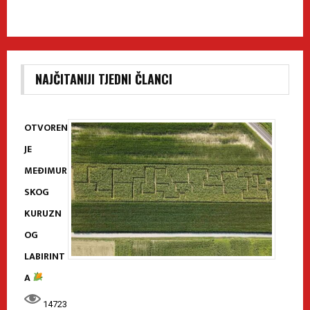
NAJČITANIJI TJEDNI ČLANCI
OTVOREN
JE
MEĐIMUR
SKOG
KURUZN
OG
LABIRINT
A
14723