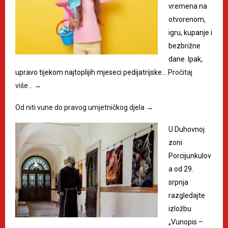
vremena na
otvorenom,
igru, kupanje i
bezbrižne
dane. Ipak,
upravo tijekom najtoplijih mjeseci pedijatrijske…
Pročitaj
više…
→
Od niti vune do pravog umjetničkog djela
→
U Duhovnoj
zoni
Porcijunkulov
a od 29.
srpnja
razgledajte
izložbu
„Vunopis –