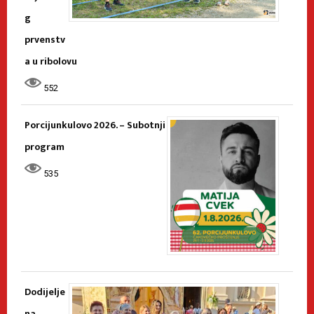
g
prvenstv
a u ribolovu
552
Porcijunkulovo 2026. – Subotnji
program
535
Dodijelje
na