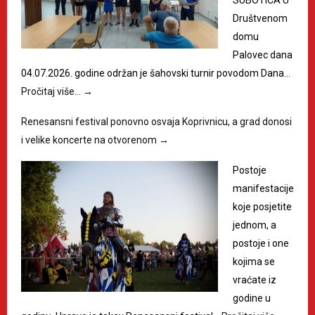
Društvenom
domu
Palovec dana
04.07.2026. godine održan je šahovski turnir povodom Dana…
Pročitaj više…
→
Renesansni festival ponovno osvaja Koprivnicu, a grad donosi
i velike koncerte na otvorenom
→
Postoje
manifestacije
koje posjetite
jednom, a
postoje i one
kojima se
vraćate iz
godine u