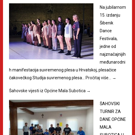
Na jubilarnom
15. izdanju
Šibenik
Dance
Festivala,
jedne od
najznačajnijih
međunarodni
h manifestacija suvremenog plesa u Hrvatskoj, plesačice
čakovečkog Studija suvremenog plesa…
Pročitaj više…
→
Šahovske vijesti iz Općine Mala Subotica
→
ŠAHOVSKI
TURNIR ZA
DANE OPĆINE
MALA
SUBOTICA U