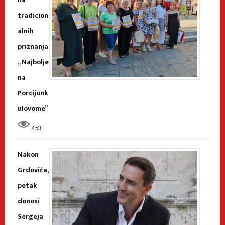
tradicion
alnih
priznanja
„Najbolje
na
Porcijunk
ulovome”
453
Nakon
Grdovića,
petak
donosi
Sergeja